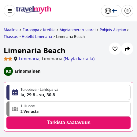
Maailma
>
Eurooppa
>
Kreikka
>
Aigeianmeren saaret
>
Pohjois-Aigeian
>
Thassos
>
Hotellit Limenaria
>
Limenaria Beach
Limenaria Beach
Limenaria
,
Limenaria
(
Näytä kartalla
)
Erinomainen
9.3
Tulopäivä - Lähtöpäivä
la, 29 8 - su, 30 8
1 Huone
2 Vierasta
Tarkista saatavuus