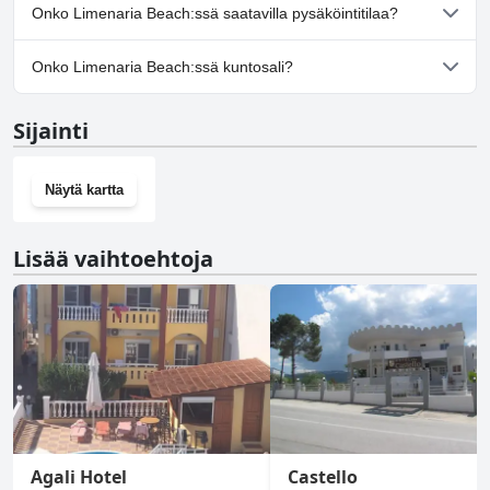
Ei, Limenaria Beach ei salli koiria.
Onko Limenaria Beach:ssä saatavilla pysäköintitilaa?
Ei, Limenaria Beach ei tarjoa pysäköintimahdollisuutta.
Onko Limenaria Beach:ssä kuntosali?
Ei, Limenaria Beach ei ole kuntosalia.
Sijainti
Näytä kartta
Lisää vaihtoehtoja
Agali Hotel
Castello