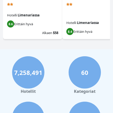
Hotelli
Limenariassa
Hotelli
Limenariassa
Erittäin hyvä
8.6
Erittäin hyvä
8.4
Alkaen
$58
7,258,491
60
Hotellit
Kategoriat