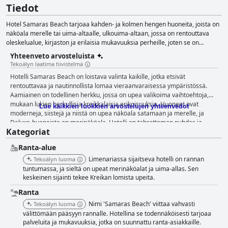
Tiedot
Hotel Samaras Beach tarjoaa kahden- ja kolmen hengen huoneita, joista on
näköala merelle tai uima-altaalle, ulkouima-altaan, jossa on rentouttava
oleskelualue, kirjaston ja erilaisia mukavuuksia perheille, joten se on
loistava vaihtoehto rentouttavaan lomamatkaan Thassoksella.
Yhteenveto arvosteluista
Tekoälyn laatima tiivistelmä
Hotelli Samaras Beach on loistava valinta kaikille, jotka etsivät
rentouttavaa ja nautinnollista lomaa vieraanvaraisessa ympäristössä.
Aamiainen on todellinen herkku, jossa on upea valikoima vaihtoehtoja,
mukaan lukien herkullisia kreikkalaisia erikoisuuksia. Huoneet ovat
Lue kaikkien luokkien arvostelujen yhteenvedot
moderneja, siistejä ja niistä on upea näköala satamaan ja merelle, ja
Deluxe-huoneista on merinäköala. Hotelli on tahrattoman puhdas ja
Kategoriat
henkilökunta on ystävällistä ja avuliasta, luoden kodikkaan ilmapiirin, jota
vieraat arvostavat. Hotellin sijainti on erinomainen, ja sieltä on upeat
Ranta-alue
näkymät merelle ja rauhallinen ympäristö lähellä kaupungin keskustaa.
Vieraat arvostivat erityisesti omistajan, Katian, ponnisteluja, joka teki
Limenariassa sijaitseva hotelli on rannan
Tekoälyn luoma
kaikkensa vastatakseen heidän tarpeisiinsa. Kaiken kaikkiaan Hotel
tuntumassa, ja sieltä on upeat merinäköalat ja uima-allas. Sen
Samaras Beach on siisti ja tyylikäs hotelli upealla paikalla, jossa on
keskeinen sijainti tekee Kreikan lomista upeita.
poikkeuksellisen laadukas majoitus ja ystävällinen henkilökunta, mikä
Ranta
tekee vierailusta miellyttävän ja nautinnollisen.
Nimi 'Samaras Beach' viittaa vahvasti
Tekoälyn luoma
välittömään pääsyyn rannalle. Hotellina se todennäköisesti tarjoaa
palveluita ja mukavuuksia, jotka on suunnattu ranta-asiakkaille.