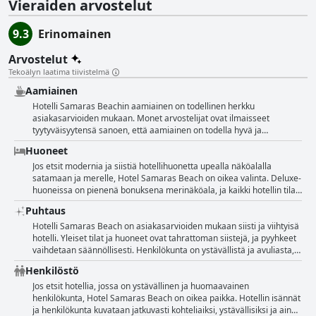
Vieraiden arvostelut
9.3
Erinomainen
Arvostelut
Tekoälyn laatima tiivistelmä
Aamiainen
Hotelli Samaras Beachin aamiainen on todellinen herkku
asiakasarvioiden mukaan. Monet arvostelijat ovat ilmaisseet
tyytyväisyytensä sanoen, että aamiainen on todella hyvä ja
monipuolinen, ja valikoimasta löytyy runsaasti vaihtoehtoja. Toiset
Huoneet
kommentoivat, että se tarjoillaan meren äärellä terassilla, mikä
tekee siitä upean kokemuksen. Lisäksi aamiaisella tarjottavista
Jos etsit modernia ja siistiä hotellihuonetta upealla näköalalla
kreikkalaisista erikoisuuksista on positiivisia kommentteja, ja niiden
satamaan ja merelle, Hotel Samaras Beach on oikea valinta. Deluxe-
sanotaan olevan aina herkullisia. Kaiken kaikkiaan aamiainen Hotel
huoneissa on pienenä bonuksena merinäköala, ja kaikki hotellin tilat
Samaras Beachissa näyttää olevan kohokohta vieraiden oleskelussa,
ovat tahrattoman puhtaat. Hotellissa on hiljattain tehty remontti,
Puhtaus
ja sitä kuvaillaan sanoilla "erinomainen" ja "runsas".
joten huoneet ovat uusia ja erittäin siistejä. Asiakkaat ovat kehuneet
hotellin erinomaista sijaintia aivan rannalla sekä huoneiden
Hotelli Samaras Beach on asiakasarvioiden mukaan siisti ja viihtyisä
tyylikästä ja modernia sisustusta. Henkilökunta on ystävällistä ja
hotelli. Yleiset tilat ja huoneet ovat tahrattoman siistejä, ja pyyhkeet
tarjoaa päivittäisen siivouspalvelun, johon sisältyy pyyhkeiden ja
vaihdetaan säännöllisesti. Henkilökunta on ystävällistä ja avuliasta,
liinavaatteiden vaihto joka toinen päivä. Jotkut asiakkaat
luoden kodikkaan ilmapiirin, jota vieraat arvostavat. Allas on
Henkilöstö
huomauttivat, että kaikkia huoneita ei ollut viimeistelty COVID-19:n
erityisen ihana, hyvin hoidettu ja puhdas. Hotellin sijainti on
vuoksi, mutta odottavat innolla valmiin tuotteen ihailemista
erinomainen, ja sieltä on upeat näkymät merelle ja rauhallinen
Jos etsit hotellia, jossa on ystävällinen ja huomaavainen
seuraavalla kerralla yöpyessään. Kaiken kaikkiaan Hotel Samaras
ympäristö lähellä kaupungin keskustaa. Asiakkaat arvostavat
henkilökunta, Hotel Samaras Beach on oikea paikka. Hotellin isännät
Beach on siisti ja tyylikäs hotelli upealla paikalla.
huoneiden modernia sisustusta ja mukavia mukavuuksia, sekä
ja henkilökunta kuvataan jatkuvasti kohteliaiksi, ystävällisiksi ja aina