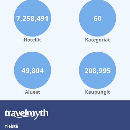
7,258,491
60
Hotellit
Kategoriat
49,804
208,995
Alueet
Kaupungit
Yleistä