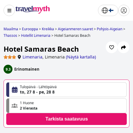
Maailma
>
Eurooppa
>
Kreikka
>
Aigeianmeren saaret
>
Pohjois-Aigeian
>
Thassos
>
Hotellit Limenaria
>
Hotel Samaras Beach
Hotel Samaras Beach
Limenaria
,
Limenaria
(
Näytä kartalla
)
Erinomainen
9.3
Tulopäivä - Lähtöpäivä
to, 27 8 - pe, 28 8
1 Huone
2 Vierasta
Tarkista saatavuus