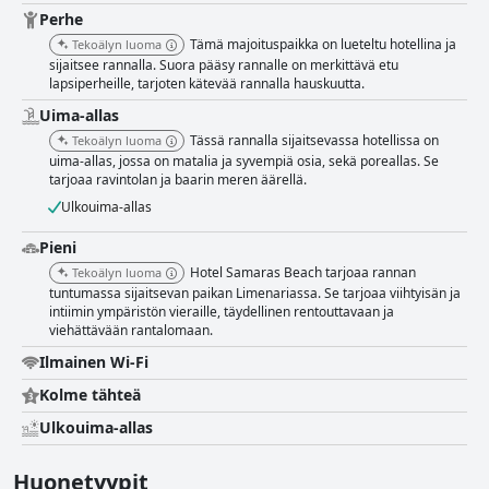
Perhe
Tämä majoituspaikka on lueteltu hotellina ja
Tekoälyn luoma
sijaitsee rannalla. Suora pääsy rannalle on merkittävä etu
lapsiperheille, tarjoten kätevää rannalla hauskuutta.
Uima-allas
Tässä rannalla sijaitsevassa hotellissa on
Tekoälyn luoma
uima-allas, jossa on matalia ja syvempiä osia, sekä poreallas. Se
tarjoaa ravintolan ja baarin meren äärellä.
Ulkouima-allas
Pieni
Hotel Samaras Beach tarjoaa rannan
Tekoälyn luoma
tuntumassa sijaitsevan paikan Limenariassa. Se tarjoaa viihtyisän ja
intiimin ympäristön vieraille, täydellinen rentouttavaan ja
viehättävään rantalomaan.
Ilmainen Wi-Fi
Kolme tähteä
Ulkouima-allas
Huonetyypit