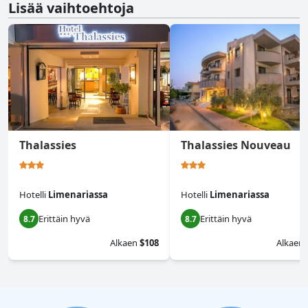
Lisää vaihtoehtoja
Thalassies
Thalassies Nouveau
Hotelli
Limenariassa
Hotelli
Limenariassa
Erittäin hyvä
Erittäin hyvä
8.7
8.7
Alkaen
$108
Alkaen