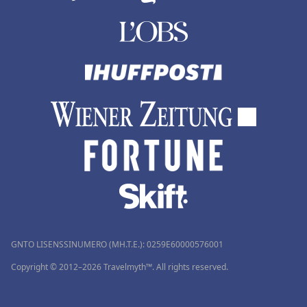
GNTO LISENSSINUMERO (MH.T.E.): 0259Ε60000576001
Copyright © 2012–2026 Travelmyth™. All rights reserved.