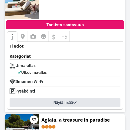
Tarkista saatavuus
$
+5
Tiedot
Kategoriat
Uima-allas
Ulkouima-allas
Ilmainen Wi-Fi
Pysäköinti
Näytä lisää
Aglaia, a treasure in paradise