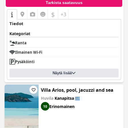
Tarkista saatavuus
$
+3
Tiedot
Kategoriat
Ranta
Ilmainen Wi-Fi
Pysäköinti
Näytä lisää
Villa Arios, pool, jacuzzi and sea
Huvila
Kanapitsa
Erinomainen
10