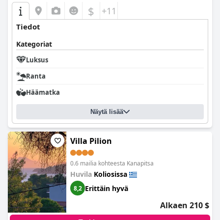
$
+11
Tiedot
Kategoriat
Luksus
Ranta
Häämatka
Näytä lisää
Villa Pilion
0.6 mailia kohteesta Kanapitsa
Huvila
Koliosissa
Erittäin hyvä
8,2
Alkaen 210 $