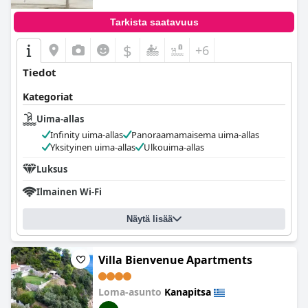
Tarkista saatavuus
$
+6
Tiedot
Kategoriat
Uima-allas
Infinity uima-allas
Panoraamamaisema uima-allas
Yksityinen uima-allas
Ulkouima-allas
Luksus
Ilmainen Wi-Fi
Näytä lisää
Villa Bienvenue Apartments
Loma-asunto
Kanapitsa