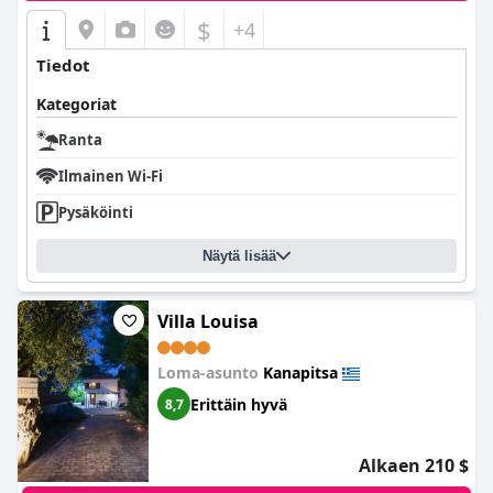
$
+4
Tiedot
Kategoriat
Ranta
Ilmainen Wi-Fi
Pysäköinti
Näytä lisää
Villa Louisa
Loma-asunto
Kanapitsa
Erittäin hyvä
8,7
Alkaen 210 $