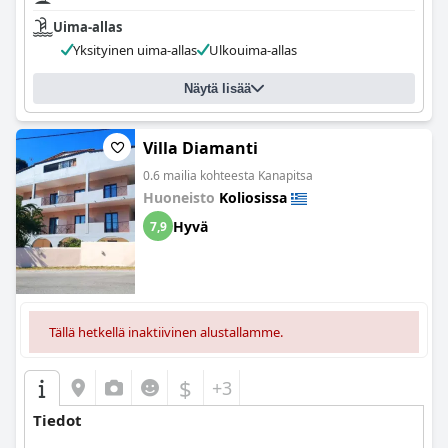
Uima-allas
Yksityinen uima-allas
Ulkouima-allas
Näytä lisää
Villa Diamanti
0.6 mailia kohteesta Kanapitsa
Huoneisto
Koliosissa
Hyvä
7,9
Tällä hetkellä inaktiivinen alustallamme.
$
+3
Tiedot