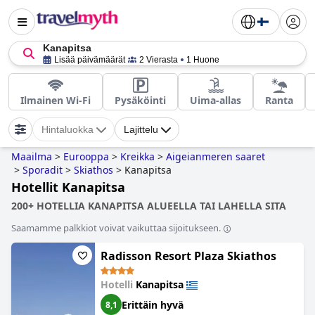
Kanapitsa
Lisää päivämäärät
2 Vierasta
1 Huone
Ilmainen Wi-Fi
Pysäköinti
Uima-allas
Ranta
Hintaluokka
Lajittelu
Maailma
>
Eurooppa
>
Kreikka
>
Aigeianmeren saaret
>
Sporadit
>
Skiathos
>
Kanapitsa
Hotellit Kanapitsa
200+ HOTELLIA KANAPITSA ALUEELLA TAI LAHELLA SITA
Saamamme palkkiot voivat vaikuttaa sijoitukseen.
Radisson Resort Plaza Skiathos
Hotelli
Kanapitsa
Erittäin hyvä
8,1