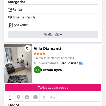
Kategoriat
Ranta
Ilmainen Wi-Fi
Pysäköinti
Näytä lisää
Villa Diamanti
0.6 mailia kohteesta Kanapitsa
Huoneistohotelli
Koliosissa
Erittäin hyvä
8,6
Tarkista saatavuus
$
+5
Tiedot