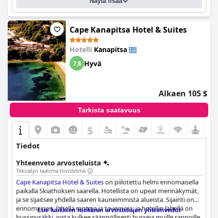
Näytä lisää
Cape Kanapitsa Hotel & Suites
Hotelli
Kanapitsa
Hyvä
7,8
Alkaen 105 $
Tarkista saatavuus
$
Tiedot
Yhteenveto arvosteluista
Tekoälyn laatima tiivistelmä
Cape Kanapitsa Hotel & Suites
on piilotettu helmi erinomaisella
paikalla Skiathoksen saarella. Hotellista on upeat merinäkymät,
ja se sijaitsee yhdellä saaren kauneimmista alueista. Sijainti on
erinomainen, lähellä rantoja ja tavernoja, ja hotellin lähellä on
Lue kaikkien luokkien arvostelujen yhteenvedot
bussipysäkki, josta kulkee säännöllisesti busseja muille rannoille