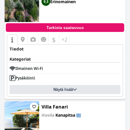
Erinomainen
9,3
Tarkista saatavuus
$
+2
Tiedot
Kategoriat
Ilmainen Wi-Fi
Pysäköinti
Näytä lisää
Villa Fanari
Huvila
Kanapitsa
0.0