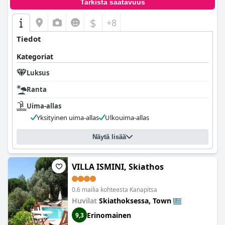
Tarkista saatavuus
$
+8
Tiedot
Kategoriat
Luksus
Ranta
Uima-allas
Yksityinen uima-allas
Ulkouima-allas
Näytä lisää
VILLA ISMINI, Skiathos
0.6 mailia kohteesta Kanapitsa
Huvilat
Skiathoksessa, Town
Erinomainen
9,3