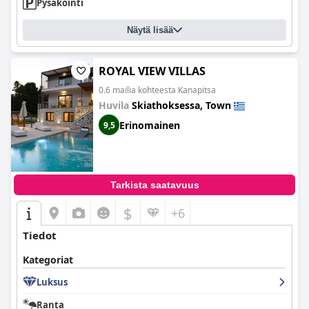
Pysäköinti
Näytä lisää
ROYAL VIEW VILLAS
0.6 mailia kohteesta Kanapitsa
Huvila
Skiathoksessa, Town
Erinomainen
9,5
Tarkista saatavuus
$
+6
Tiedot
Kategoriat
Luksus
Ranta