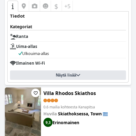
$
+5
Tiedot
Kategoriat
Ranta
Uima-allas
Ulkouima-allas
Ilmainen Wi-Fi
Näytä lisää
Villa Rhodos Skiathos
0.6 mailia kohteesta Kanapitsa
Huvila
Skiathoksessa, Town
Erinomainen
9,3