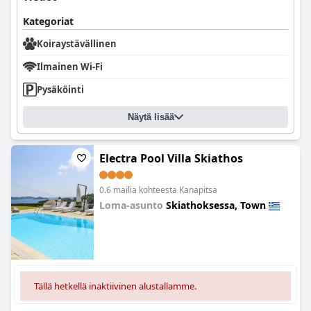
Kategoriat
Koiraystävällinen
Ilmainen Wi-Fi
Pysäköinti
Näytä lisää
Electra Pool Villa Skiathos
0.6 mailia kohteesta Kanapitsa
Loma-asunto
Skiathoksessa, Town
0.0
Tällä hetkellä inaktiivinen alustallamme.