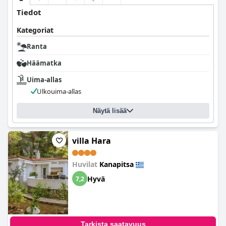
Tiedot
Kategoriat
Ranta
Häämatka
Uima-allas
Ulkouima-allas
Näytä lisää
villa Hara
Huvilat
Kanapitsa
Hyvä
7,2
Tarkista saatavuus