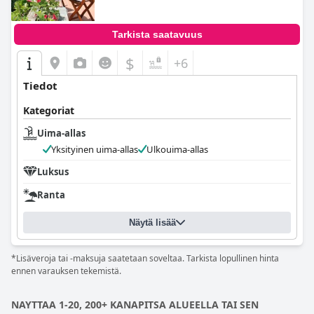
Tarkista saatavuus
$
+6
Tiedot
Kategoriat
Uima-allas
Yksityinen uima-allas
Ulkouima-allas
Luksus
Ranta
Näytä lisää
*Lisäveroja tai -maksuja saatetaan soveltaa. Tarkista lopullinen hinta
ennen varauksen tekemistä.
NAYTTAA 1-20, 200+ KANAPITSA ALUEELLA TAI SEN