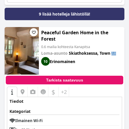
9 lisää hotelleja lähistöllä!
Peaceful Garden Home in the
Forest
0.6 mailia kohteesta Kanapitsa
Loma-asunto
Skiathoksessa, Town
Erinomainen
10
Tarkista saatavuus
$
+2
Tiedot
Kategoriat
Ilmainen Wi-Fi