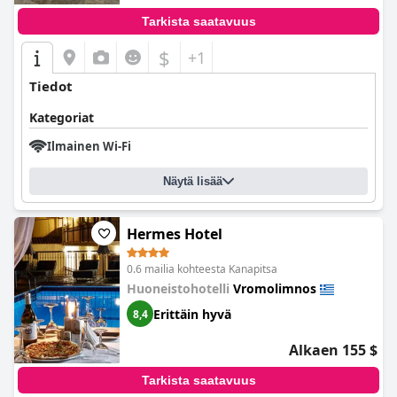
Tarkista saatavuus
$
+1
Tiedot
Kategoriat
Ilmainen Wi-Fi
Näytä lisää
Hermes Hotel
0.6 mailia kohteesta Kanapitsa
Huoneistohotelli
Vromolimnos
Erittäin hyvä
8,4
Alkaen 155 $
Tarkista saatavuus