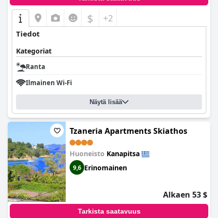
$
+2
Tiedot
Kategoriat
Ranta
Ilmainen Wi-Fi
Näytä lisää
Tzaneria Apartments Skiathos
Huoneisto
Kanapitsa
Erinomainen
9,6
Alkaen 53 $
Tarkista saatavuus