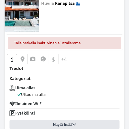
Huvila
Kanapitsa
0.0
Tällä hetkellä inaktiivinen alustallamme.
$
+4
Tiedot
Kategoriat
Uima-allas
Ulkouima-allas
Ilmainen Wi-Fi
Pysäköinti
Näytä lisää