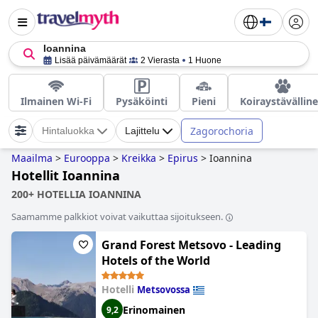
Ioannina
Lisää päivämäärät
2 Vierasta
1 Huone
Ilmainen Wi-Fi
Pysäköinti
Pieni
Koiraystävällin
Zagorochoria
Hintaluokka
Lajittelu
Maailma
>
Eurooppa
>
Kreikka
>
Epirus
>
Ioannina
Hotellit Ioannina
200+ HOTELLIA IOANNINA
Saamamme palkkiot voivat vaikuttaa sijoitukseen.
Grand Forest Metsovo - Leading
Hotels of the World
Hotelli
Metsovossa
Erinomainen
9,2