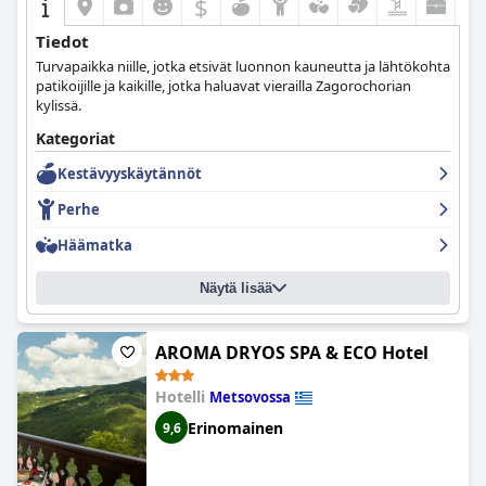
$
Tiedot
Turvapaikka niille, jotka etsivät luonnon kauneutta ja lähtökohta
patikoijille ja kaikille, jotka haluavat vierailla Zagorochorian
kylissä.
Kategoriat
Kestävyyskäytännöt
Perhe
Häämatka
Näytä lisää
AROMA DRYOS SPA & ECO Hotel
Hotelli
Metsovossa
Erinomainen
9,6