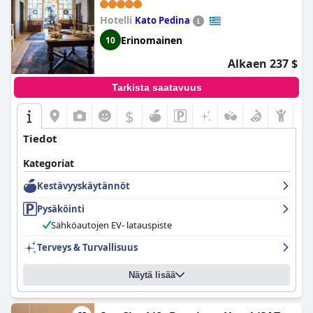
se tarjoaa poikkeuksellisen kokemuksen vierailleen. Hotelli on
Hotelli
Kato Pedina
täydellinen paikka kodikkaaseen ja romanttiseen lomaan, jossa
on tilavat ja mukavat huoneet, oma poreallas ja takka, joka luo
Erinomainen
10
romanttisen ja rentouttavan tunnelman.
Alkaen 237 $
Tarkista saatavuus
$
Tiedot
Kategoriat
Kestävyyskäytännöt
Pysäköinti
Sähköautojen EV- latauspiste
Terveys & Turvallisuus
Näytä lisää