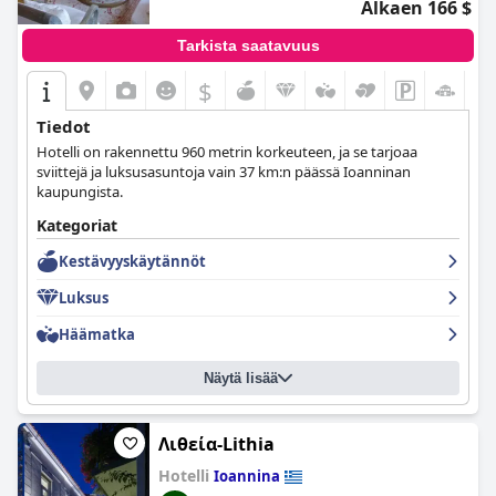
Alkaen 166 $
Tarkista saatavuus
$
Tiedot
Hotelli on rakennettu 960 metrin korkeuteen, ja se tarjoaa
sviittejä ja luksusasuntoja vain 37 km:n päässä Ioanninan
kaupungista.
Kategoriat
Kestävyyskäytännöt
Luksus
Häämatka
Näytä lisää
Λιθεία-Lithia
Hotelli
Ioannina