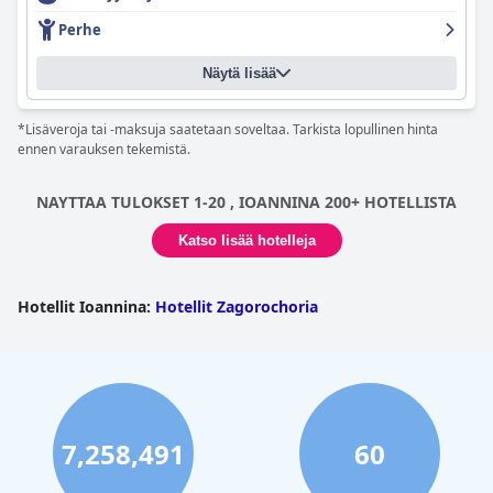
tai pariskuntien lomalle. Sängyt ovat erittäin mukavat, ja niissä
Perhe
on runsaasti tilaa rentoutumiseen. Kaiken kaikkiaan
Λιθεία-
Lithia
Boutique Hotel on täydellinen valinta niille, jotka etsivät
Näytä lisää
boutique-hotellia, jossa on kaunis sisustus ja jossa on kiinnitetty
huomiota yksityiskohtiin.
*Lisäveroja tai -maksuja saatetaan soveltaa. Tarkista lopullinen hinta
ennen varauksen tekemistä.
NAYTTAA TULOKSET 1-20 , IOANNINA 200+ HOTELLISTA
Katso lisää hotelleja
Hotellit Ioannina
:
Hotellit Zagorochoria
7,258,491
60