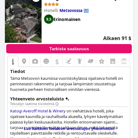
kohde lapsiperheille, ja se tarjoaa tilavia perhehuoneita ja
erillisen leikkihuoneen lapsille. Kaiken kaikkiaan
Orizontes
Hotelli
Metsovossa
Tzoumerkon Hotel Resort
on todellinen helmi, joka tarjoaa
Erinomainen
9,5
unohtumattoman kokemuksen, jota ei kannata missata.
Alkaen 91 $
Tarkista saatavuus
$
+6
Tiedot
Tämä Metsovon kauniissa vuoristokylässä sijaitseva hotelli on
perinteisesti rakennettu ja tarjoaa lämpimästi sisustettuja
huoneita perheen historiallisen viinitilan vieressä.
Yhteenveto arvosteluista
Tekoälyn laatima tiivistelmä
Katogi Averoff Hotel & Winery
on viehättävä hotelli, joka
sijaitsee kauniilla ja rauhallisella alueella, lyhyen kävelymatkan
päässä kylän keskusaukiolta. Hotellin erinomainen sijainti
tarjoaa vuoristonäkymät ja raikkaan ilman, mikä tekee siitä
Lue kaikkien luokkien arvostelujen yhteenvedot
täydellisen päivittäisille retkille ja rentouttavalle oleskelulle.