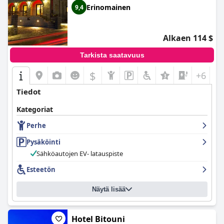
Erinomainen
9,4
Alkaen 114 $
Tarkista saatavuus
$
+6
Tiedot
Kategoriat
Perhe
Pysäköinti
Sähköautojen EV- latauspiste
Esteetön
Näytä lisää
Hotel Bitouni