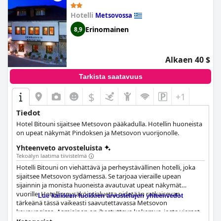
Hotelli
Metsovossa
Erinomainen
8,9
Alkaen 40 $
Tarkista saatavuus
$
+1
Tiedot
Hotel Bitouni sijaitsee Metsovon pääkadulla. Hotellin huoneista
on upeat näkymät Pindoksen ja Metsovon vuorijonolle.
Yhteenveto arvosteluista
Tekoälyn laatima tiivistelmä
Hotelli Bitouni on viehättävä ja perheystävällinen hotelli, joka
sijaitsee Metsovon sydämessä. Se tarjoaa vieraille upean
sijainnin ja monista huoneista avautuvat upeat näkymät
vuorille. Hotellin pysäköintialuetta pidetään ratkaisevan
Lue kaikkien luokkien arvostelujen yhteenvedot
tärkeänä tässä vaikeasti saavutettavassa Metsovon
kaupungissa. Aamiainen on ihastuttava kokemus, josta vieraat
antavat paljon positiivista palautetta. Se tarjoaa herkullisia