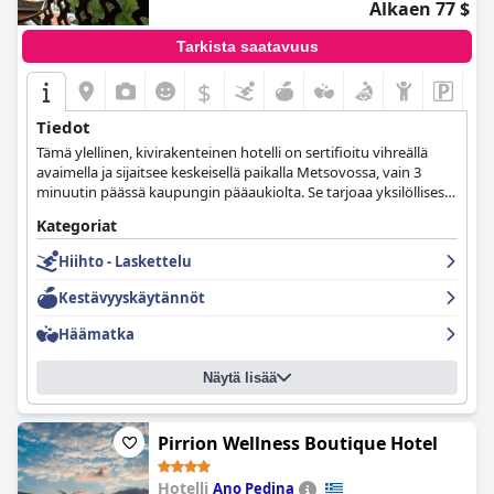
Alkaen 77 $
Tarkista saatavuus
$
Tiedot
Tämä ylellinen, kivirakenteinen hotelli on sertifioitu vihreällä
avaimella ja sijaitsee keskeisellä paikalla Metsovossa, vain 3
minuutin päässä kaupungin pääaukiolta. Se tarjoaa yksilöllisesti
sisustettuja huoneita, joista on ainutlaatuinen näköala vuorille.
Kategoriat
Hiihto - Laskettelu
Kestävyyskäytännöt
Häämatka
Näytä lisää
Pirrion Wellness Boutique Hotel
Hotelli
Ano Pedina