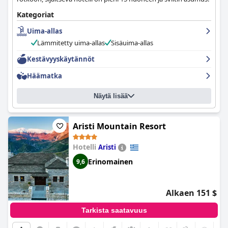
Kategoriat
Uima-allas
Lämmitetty uima-allas
Sisäuima-allas
Kestävyyskäytännöt
Häämatka
Näytä lisää
Aristi Mountain Resort
Hotelli
Aristi
Erinomainen
9,6
Alkaen 151 $
Tarkista saatavuus