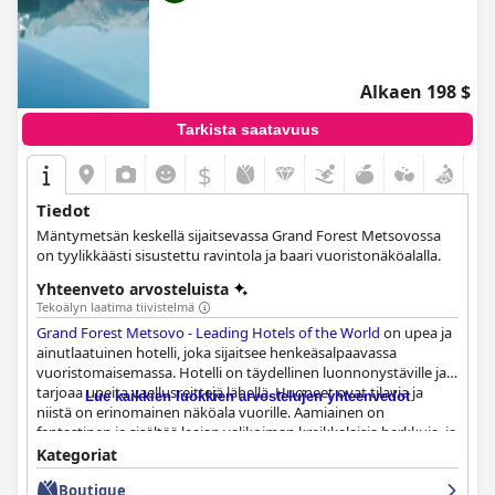
Alkaen 198 $
Tarkista saatavuus
$
Tiedot
Mäntymetsän keskellä sijaitsevassa Grand Forest Metsovossa
on tyylikkäästi sisustettu ravintola ja baari vuoristonäköalalla.
Yhteenveto arvosteluista
Tekoälyn laatima tiivistelmä
Grand Forest Metsovo - Leading Hotels of the World
on upea ja
ainutlaatuinen hotelli, joka sijaitsee henkeäsalpaavassa
vuoristomaisemassa. Hotelli on täydellinen luonnonystäville ja
tarjoaa upeita vaellusreittejä lähellä. Huoneet ovat tilavia ja
Lue kaikkien luokkien arvostelujen yhteenvedot
niistä on erinomainen näköala vuorille. Aamiainen on
fantastinen ja sisältää laajan valikoiman kreikkalaisia herkkuja, ja
ravintola tarjoilee erinomaisia ruokia perinteisillä resepteillä.
Kategoriat
Henkilökunta on kohteliasta, ystävällistä ja huomaavaista koko
Boutique
hotellissa. Sisäuima-allas on suuri plussa lasiseinineen, jotka