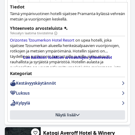
Tiedot
Tämä ympärivuotinen hotelli sijaitsee Pramanta-kylässä vehreän
metsän ja vuorijonojen keskellä.
Yhteenveto arvosteluista
Tekoälyn laatima tiivistelmä
Orizontes Tzoumerkon Hotel Resort
on upea hotelli, joka
sijaitsee Tzoumerkan alueella henkeäsalpaavien vuorijonojen,
rotkojen ja metsien ympäröimänä. Hotellin sijainti on
täydellinen patikoinnin harrastajille ja niille, jotka etsivät
Lue kaikkien luokkien arvostelujen yhteenvedot
rauhallista ja syrjäistä ympäristöä. Hotellin aulasta ja
ruokasalista on upeat näkymät ympäröivään maisemaan, jota
vieraat todella rakastavat. Hotelli on kauniisti suunniteltu ja
Kategoriat
sisustettu yksityiskohtiin huomioiden, varmistaen, että jokainen
Kestävyyskäytännöt
yksityiskohta täyttää korkeimmat vaatimukset. Aamiainen
tunnetaan erittäin hyvänä, runsana ja maukkaana, ja siinä on
Luksus
erittäin laaja valikoima ruokia, mukaan lukien erityisiä ja
maukkaita vaihtoehtoja. Illallinen on poikkeuksellinen, ja
Kylpylä
hotellin ravintolassa on herkullista ruokaa ja moitteetonta
palvelua. Huoneet ovat upeita ja tilavia, huolellisesti siivottuja,
Näytä lisää
viihtyisiä ja moderneja, ja niissä on kauniit parvekkeet
lumihuippuisille vuorille päin. Henkilökunta on poikkeuksellista,
ja monet vieraat mainitsevat heidän ystävällisyytensä,
avuliaisuutensa ja ammattitaitonsa. Hotelli on fantastinen
Katogi Averoff Hotel & Winery