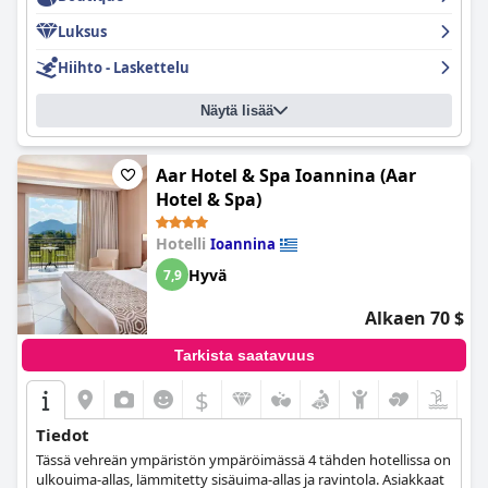
mahdollistavat maisemauinnin jopa huonolla säällä. Hotelli on
Luksus
täydellinen viiden tähden pakopaikka niille, jotka etsivät
ylellisyyttä ja rentoutumista. Kaiken kaikkiaan Grand Forest
Hiihto - Laskettelu
Metsovo on fantastinen boutique-hotellin lomakohde, joka
huokuu ylellisyyttä ja hemmottelua.
Näytä lisää
Aar Hotel & Spa Ioannina (Aar
Hotel & Spa)
Hotelli
Ioannina
Hyvä
7,9
Alkaen 70 $
Tarkista saatavuus
$
Tiedot
Tässä vehreän ympäristön ympäröimässä 4 tähden hotellissa on
ulkouima-allas, lämmitetty sisäuima-allas ja ravintola. Asiakkaat