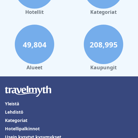
Hotellit
Kategoriat
49,804
208,995
Alueet
Kaupungit
Yleistä
Lehdistö
Kategoriat
Hotellipalkinnot
Usein kysytyt kysymykset