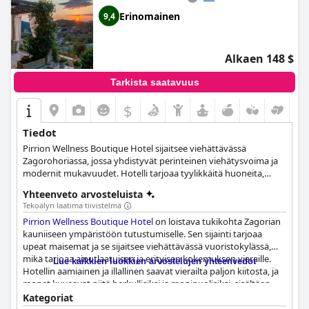
Erinomainen
9,4
Alkaen 148 $
Tarkista saatavuus
$
Tiedot
Pirrion Wellness Boutique Hotel sijaitsee viehättävässä
Zagorohoriassa, jossa yhdistyvät perinteinen viehätysvoima ja
modernit mukavuudet. Hotelli tarjoaa tyylikkäitä huoneita,
sviittejä ja poikkeuksellisia vieraanvaraisia palveluja. Vieraat
Yhteenveto arvosteluista
voivat nauttia monista wellness-palveluista, kuten hammamista,
Tekoälyn laatima tiivistelmä
ulkohieronnasta ja joogatunneista. Hotelli tarjoaa monenlaisia
Pirrion Wellness Boutique Hotel
on loistava tukikohta Zagorian
ulkoilma-aktiviteetteja, kuten hiihtoa, ratsastusta, koskenlaskua
kauniiseen ympäristöön tutustumiselle. Sen sijainti tarjoaa
ja varjoliitoa, varmistaen ikimuistoisen kokemuksen vierailijoille,
upeat maisemat ja se sijaitsee viehättävässä vuoristokylässä,
jotka etsivät rentoutumista ja seikkailua upeassa
mikä tarjoaa ainutlaatuisen ja erityisen kokemuksen vieraille.
vuoristomaisemassa.
Lue kaikkien luokkien arvostelujen yhteenvedot
Hotellin aamiainen ja illallinen saavat vierailta paljon kiitosta, ja
monet kuvaavat niitä herkullisiksi ja monipuolisiksi, sisältäen
paikallisia tuotteita ja perinteisiä kreikkalaisia ruokia. Hotellin
Kategoriat
erinomainen ravintola on ehdoton käyntikohde ruoan ystäville