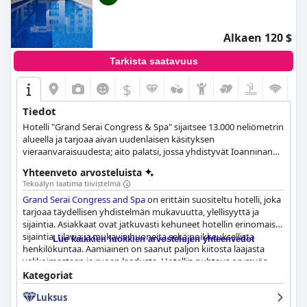
Alkaen 120 $
Tarkista saatavuus
$
Tiedot
Hotelli "Grand Serai Congress & Spa" sijaitsee 13.000 neliömetrin
alueella ja tarjoaa aivan uudenlaisen käsityksen
vieraanvaraisuudesta; aito palatsi, jossa yhdistyvät Ioanninan
kaupungin perinteinen tyyli ja Lähi-idän elementit.
Yhteenveto arvosteluista
Tekoälyn laatima tiivistelmä
Grand Serai Congress and Spa
on erittäin suositeltu hotelli, joka
tarjoaa täydellisen yhdistelmän mukavuutta, ylellisyyttä ja
sijaintia. Asiakkaat ovat jatkuvasti kehuneet hotellin erinomaista
sijaintia, tilavia ja mukavia huoneita sekä poikkeuksellista
Lue kaikkien luokkien arvostelujen yhteenvedot
henkilökuntaa. Aamiainen on saanut paljon kiitosta laajasta
valikoimastaan ja ruoan laadusta. Hotellin puhtaus on myös
huomattu, ja monet vieraat ylistävät tahrattomia huoneita ja
Kategoriat
yleisiä tiloja. Monet pitävät uima-allasta mukavana, mutta jotkut
Luksus
vieraat olivat pettyneitä sen pieneen kokoon ja rajoitettuihin