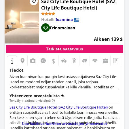
Saz City Life Boutique Hotel (SAZ
City Life Boutique Hotel)
Hotelli
Ioannina
Erinomainen
9,2
Alkaen 139 $
Tarkista saatavuus
$
Tiedot
Aivan Ioanninan kaupungin keskustassa sijaitseva Saz City Life
Hotel on moderni neljän tähden hotelli, joka tarjoaa
korkeatasoiset majoituspalvelut kaikille vieraille. Hotellissa on 23
huonetta ja sviittiä, joista on näköala kaupunkiin tai järvelle,
Yhteenveto arvosteluista
yrityskokoushuone, ravintola ja kahvila-baari, jossa voit nauttia
Tekoälyn laatima tiivistelmä
herkullisen aterian tai virkistävän juoman, sekä
Saz City Life Boutique Hotel (SAZ City Life Boutique Hotel)
on
lemmikkieläinystävällinen huone, jossa vieraat voivat yöpyä
erittäin suositeltava vaihtoehto kaikille Ioanninassa vieraileville.
nelijalkaisen kumppaninsa kanssa.
Sen keskeinen sijainti tekee siitä täydellisen niille, jotka haluavat
olla lähellä kaikkea, ja kaupat, kahvilat ja ravintolat ovat lähellä.
Lue kaikkien luokkien arvostelujen yhteenvedot
Hotellin kattobaari tarjoaa upeat näkymät, ja henkilökunta on