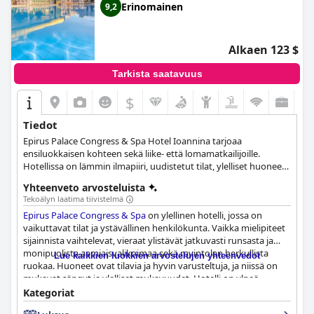
Erinomainen
9,2
Alkaen 123 $
Tarkista saatavuus
$
Tiedot
Epirus Palace Congress & Spa Hotel Ioannina tarjoaa
ensiluokkaisen kohteen sekä liike- että lomamatkailijoille.
Hotellissa on lämmin ilmapiiri, uudistetut tilat, ylelliset huoneet
ja parannetut palvelut. Poikkeuksellisiin mukavuuksiin kuuluvat
Yhteenveto arvosteluista
hienostunut lounge, 194 deluxe-huonetta ja sviittiä, modernit
Tekoälyn laatima tiivistelmä
konferenssisalit, ainutlaatuiset ruokailu- ja baarielämykset,
Epirus Palace Congress & Spa
on ylellinen hotelli, jossa on
huippuluokan leikkihuone, houkutteleva kylpylä ja kaupungin
vaikuttavat tilat ja ystävällinen henkilökunta. Vaikka mielipiteet
suurin hotelliuima-allas. Valokuituinen Wi-Fi takaa nopeat
sijainnista vaihtelevat, vieraat ylistävät jatkuvasti runsasta ja
Internet-nopeudet, ja hotellin epiron-tyylinen vieraanvaraisuus
monipuolista aamiaisvalikoimaa sekä ravintolan herkullista
palvelee kaikenlaisia matkailijoita. Vieraat voivat nauttia Orange
Lue kaikkien luokkien arvostelujen yhteenvedot
ruokaa. Huoneet ovat tilavia ja hyvin varusteltuja, ja niissä on
Grove -ravintolan välimerellisestä tunnelmasta, Le Bistro
mukavat sängyt ja ylelliset mukavuudet. Hotelli on ylpeä
Restaurant & Bar -ravintolan kekseliäästä ruokalistasta ja
siisteydestään, vaikka joillakin alueilla olisi parantamisen varaa.
Dodoni Spa -kylpylän nuorentavista hoidoista.
Kategoriat
Kylpylä on erittäin suositeltava ammattimaisine hieronta- ja