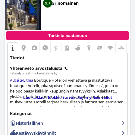
Erinomainen
9,7
Tarkista saatavuus
$
Tiedot
Yhteenveto arvosteluista
Tekoälyn laatima tiivistelmä
Λιθεία-Lithia
Boutique Hotel on viehättävä ja ihastuttava
boutique-hotelli, joka sijaitsee Ioanninan sydämessä, josta on
helppo pääsy kaikkiin kaupungin nähtävyyksiin. Asiakkaat
ylistävät hotellin erinomaista sijaintia, rauhallisuutta ja
Lue kaikkien luokkien arvostelujen yhteenvedot
mukavuutta. Hotelli tarjoaa herkullisen ja fantastisen aamiaisen,
jossa on suuri valikoima, tuoreita ja kotitekoisia tuotteita sekä
ihanaa kahvia. Huoneet ovat tyylikkäitä, moitteettomia ja
Kategoriat
kauniisti sisustettuja, ja niissä on fiksua designia ja kaikki
Historiallinen
modernit mukavuudet. Hotelli asettaa siisteyden etusijalle, ja
henkilökunta on lämminhenkistä, vieraanvaraista ja erinomaista
Kestävyyskäytännöt
palvelua. Perheellinen ilmapiiri sopii täydellisesti perhelomalle