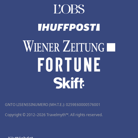
GNTO LISENSSINUMERO (MH.T.E.): 0259Ε60000576001
Copyright © 2012–2026 Travelmyth™. All rights reserved.