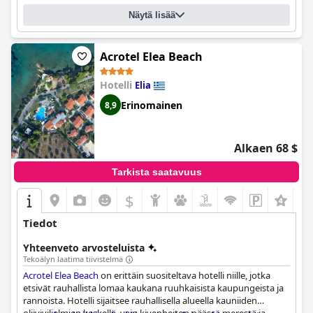
Näytä lisää
Acrotel Elea Beach
Hotelli
Elia
Erinomainen
8,9
Alkaen 68 $
Tarkista saatavuus
$
Tiedot
Yhteenveto arvosteluista
Tekoälyn laatima tiivistelmä
Acrotel Elea Beach
on erittäin suositeltava hotelli niille, jotka
etsivät rauhallista lomaa kaukana ruuhkaisista kaupungeista ja
rannoista. Hotelli sijaitsee rauhallisella alueella kauniiden