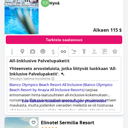
Hyvä
7,7
Alkaen 115 $
Tarkista saatavuus
$
All-Inklusive Palvelupaketit
Yhteenveto arvosteluista, jotka liittyvät luokkaan 'All-
Inklusive Palvelupaketit'.
Tekoälyn laatima tiivistelmä
Bianco Olympico Beach Resort-All Inclusive (Bianco Olympico
Beach Resort by Anayia All Inclusive Resorts)
tarjoaa
erinomaisen hinta-laatusuhteen all-inclusive-kokemuksen
runsaine buffet- ja baaripalveluineen. Ruoka on yleisesti ottaen
Lue kaikkien luokkien arvostelujen yhteenvedot
maukasta, mutta joidenkin vieraiden mielestä se oli toistuvaa
eikä tarpeeksi monipuolista. Aterioiden välisiä välipaloja ei aina
ollut saatavilla mainostetusti. All-inclusive-tarjoukseen
sisältyvien juomien laatu oli pettymys joillekin vieraille, jotka
Elinotel Sermilia Resort
pitivät niitä huonolaatuisina ja tuntemattomista tuotemerkeistä