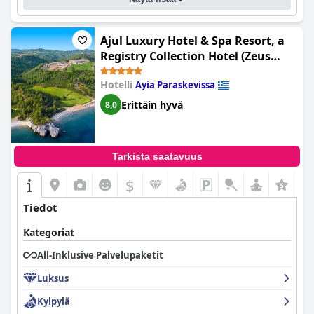
Ajul Luxury Hotel & Spa Resort, a
Registry Collection Hotel (Zeus
Eleva Ajul)
Hotelli
Ayia Paraskevissa
Erittäin hyvä
8,0
Tarkista saatavuus
$
Tiedot
Kategoriat
All-Inklusive Palvelupaketit
Luksus
Kylpylä