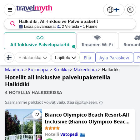
Halkidiki, All-Inklusive Palvelupaketit
Lisää päivämäärät
2 Vierasta
1 Huone
All-Inklusive Palvelupaketit
Ilmainen Wi-Fi
Romant
Elia
Ayia Paraskevi
P
Hintaluokka
Lajittelu
Maailma
>
Eurooppa
>
Kreikka
>
Makedonia
>
Halkidiki
Hotellit all inklusive palvelupaketeilla
Halkidiki
4 HOTELLIA HALKIDIKISSA
Saamamme palkkiot voivat vaikuttaa sijoitukseen.
Bianco Olympico Beach Resort-All
Inclusive (Bianco Olympico Beach
Resort by Anayia All Inclusive
Hotelli
Vatopedi
Resorts)