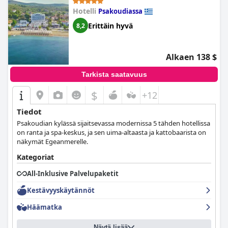
valmistettuina. Jotkut vieraat olivat kuitenkin tyytyväisiä
Hotelli
Psakoudiassa
monipuolisiin ja laadukkaisiin juomiin, kuten samppanjaan ja
cocktaileihin. Lomakeskus tarjoaa täysin itsepalvelujärjestelmän.
Erittäin hyvä
8,2
Joidenkin vieraiden mielestä kokonaiskokemus oli huono
verrattuna muihin all inclusive -resortteihin, joissa he ovat
käyneet, kun taas toisten mielestä se ylitti heidän odotuksensa.
Alkaen 138 $
Kaiken kaikkiaan lomakeskuksessa on parantamisen varaa,
mutta se tarjoaa hyvää vastinetta käytetylle rahalle.
Tarkista saatavuus
$
+12
Tiedot
Psakoudian kylässä sijaitsevassa modernissa 5 tähden hotellissa
on ranta ja spa-keskus, ja sen uima-altaasta ja kattobaarista on
näkymät Egeanmerelle.
Kategoriat
All-Inklusive Palvelupaketit
Kestävyyskäytännöt
Häämatka
Näytä lisää