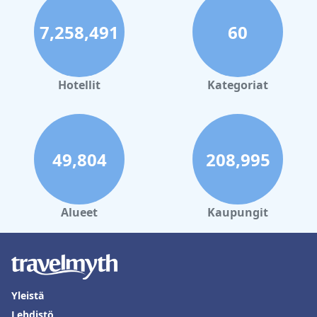
7,258,491
60
Hotellit
Kategoriat
49,804
208,995
Alueet
Kaupungit
Yleistä
Lehdistö