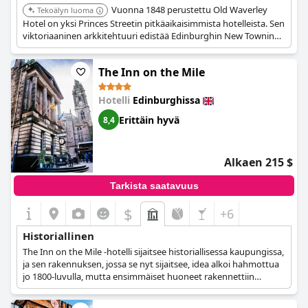
Vuonna 1848 perustettu Old Waverley
Tekoälyn luoma
Hotel on yksi Princes Streetin pitkäaikaisimmista hotelleista. Sen
viktoriaaninen arkkitehtuuri edistää Edinburghin New Townin
historiallista katukuvaa.
The Inn on the Mile
Hotelli
Edinburghissa
Erittäin hyvä
8,4
Alkaen 215 $
Tarkista saatavuus
$
+6
Historiallinen
The Inn on the Mile -hotelli sijaitsee historiallisessa kaupungissa,
ja sen rakennuksen, jossa se nyt sijaitsee, idea alkoi hahmottua
jo 1800-luvulla, mutta ensimmäiset huoneet rakennettiin
vuonna 1923. Rakennus myytiin ja se vaihtoi omistajaa ennen
kuin siitä tehtiin nykyinen boutique-hotelli, mutta se onnistuu