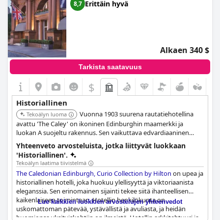
Erittäin hyvä
8,7
Alkaen 340 $
Tarkista saatavuus
$
Historiallinen
Vuonna 1903 suurena rautatiehotellina
Tekoälyn luoma
avattu 'The Caley' on ikoninen Edinburghin maamerkki ja
luokan A suojeltu rakennus. Sen vaikuttava edvardiaaninen
barokkiarkkitehtuuri ja historiallinen yhteys entiseen Princes
Yhteenveto arvosteluista, jotka liittyvät luokkaan
Streetin asemaan korostavat sen rikasta perintöä.
'Historiallinen'.
Tekoälyn laatima tiivistelmä
The Caledonian Edinburgh, Curio Collection by Hilton
on upea ja
historiallinen hotelli, joka huokuu ylellisyyttä ja viktoriaanista
eleganssia. Sen erinomainen sijainti tekee siitä ihanteellisen
kaikenlaiseen toimintaan. Hotellin henkilökunta on
Lue kaikkien luokkien arvostelujen yhteenvedot
uskomattoman pätevää, ystävällistä ja avuliasta, ja heidän
huomionsa yksityiskohtiin on ilmeistä. Hotellin arkkitehtuuri ja