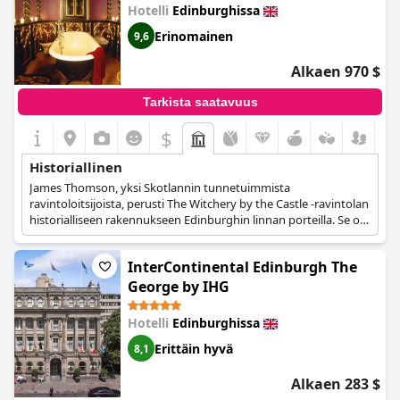
historialliseen taustaan ja tuntevat käsinkosketeltavan
Hotelli
Edinburghissa
yhteyden sen tarinalliseen menneisyyteen.
Erinomainen
9,6
Kaiken kaikkiaan
The Scotsman Hotel
erottuu historiallisena
kauneuden ja modernin ylellisyyden ruumiillistumana, joka
Alkaen 970 $
sijaitsee yhdellä Edinburghin parhaista paikoista. Sen perinnön,
arkkitehtuurin ja mukavuuden yhdistelmä takaa ikimuistoisen ja
Tarkista saatavuus
kiehtovan oleskelun kaikille, jotka haluavat kokea kaupungin
ytimen.
$
Historiallinen
James Thomson, yksi Skotlannin tunnetuimmista
ravintoloitsijoista, perusti The Witchery by the Castle -ravintolan
historialliseen rakennukseen Edinburghin linnan porteilla. Se on
saanut nimensä sadoista naisista, jotka poltettiin roviolla noitina
Castlehillissä 1500- ja 1600-luvuilla. The Witchery sijaitsee
InterContinental Edinburgh The
huomattavassa 1500-luvun rakennuksessa, Boswell's Courtissa,
joka on nimetty entisen asukkaan James Boswellin mukaan. Sen
George by IHG
antiikkiset sviitit sijaitsevat unenomaisessa 1500-luvun
rakennuksessa, ja vieraat joutuvat ylelliseen, goottilaiseen
Hotelli
Edinburghissa
fantasiaan.
Erittäin hyvä
8,1
Alkaen 283 $