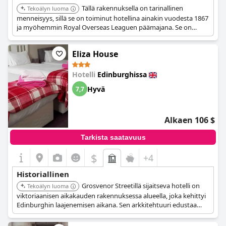
Tällä rakennuksella on tarinallinen
Tekoälyn luoma
menneisyys, sillä se on toiminut hotellina ainakin vuodesta 1867
ja myöhemmin Royal Overseas Leaguen päämajana. Se on
laajennettu georgialainen rivitalo, jolla on historiallisia yhteyksiä
ja erinomainen sijainti linnan yläpuolella.
Eliza House
Hotelli
Edinburghissa
Hyvä
7,7
Alkaen 106 $
Tarkista saatavuus
$
+4
Historiallinen
Grosvenor Streetillä sijaitseva hotelli on
Tekoälyn luoma
viktoriaanisen aikakauden rakennuksessa alueella, joka kehittyi
Edinburghin laajenemisen aikana. Sen arkkitehtuuri edustaa
kaupungin myöhäisen 1800-luvun rakennustyylejä.