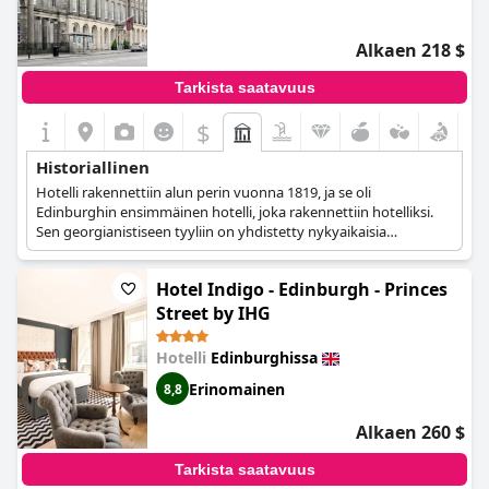
Alkaen 218 $
Tarkista saatavuus
$
Historiallinen
Hotelli rakennettiin alun perin vuonna 1819, ja se oli
Edinburghin ensimmäinen hotelli, joka rakennettiin hotelliksi.
Sen georgianistiseen tyyliin on yhdistetty nykyaikaisia
mukavuuksia ja mukavuuksia, mikä tekee siitä ylellisen hotellin,
joka se on nykyään.
Hotel Indigo - Edinburgh - Princes
Street by IHG
Hotelli
Edinburghissa
Erinomainen
8,8
Alkaen 260 $
Tarkista saatavuus