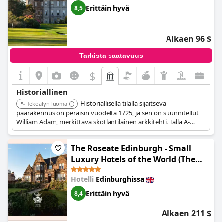
Erittäin hyvä
8,5
Alkaen 96 $
Tarkista saatavuus
$
Historiallinen
Historiallisella tilalla sijaitseva
Tekoälyn luoma
päärakennus on peräisin vuodelta 1725, ja sen on suunnitellut
William Adam, merkittävä skotlantilainen arkkitehti. Tällä A-
luokan suojellulla rakennuksella on rikas historia, joka liittyy
Douglas-sukuun ja tilan menneisyyteen.
The Roseate Edinburgh - Small
Luxury Hotels of the World (The
Roseate Edinburgh)
Hotelli
Edinburghissa
Erittäin hyvä
8,4
Alkaen 211 $