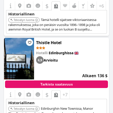
$
+6
Historiallinen
Tämä hotelli sijaitsee viktoriaanisessa
Tekoälyn luoma
rakennuksessa, joka on peräisin vuosilta 1896–1898 ja joka oli
aiemmin Royal British Hotel, ja se on luokan B suojeltu
rakennus. Se säilyttää elementtejä alkuperäisestä
viktoriaanisesta arkkitehtuuristaan ja luonteestaan.
Thistle Hotel
Hotelli
Edinburghissa
Arvioitu
6,9
Alkaen 136 $
Tarkista saatavuus
$
+7
Historiallinen
Edinburghin New Townissa, Manor
Tekoälyn luoma