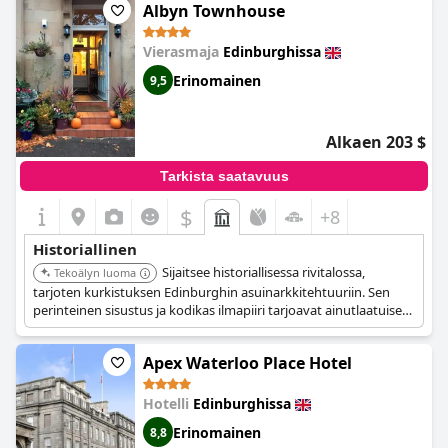
Albyn Townhouse
Vierasmaja
Edinburghissa
Erinomainen
9,5
Alkaen 203 $
Tarkista saatavuus
$
+8
Historiallinen
Sijaitsee historiallisessa rivitalossa,
Tekoälyn luoma
tarjoten kurkistuksen Edinburghin asuinarkkitehtuuriin. Sen
perinteinen sisustus ja kodikas ilmapiiri tarjoavat ainutlaatuisen
kokemuksen.
Apex Waterloo Place Hotel
Hotelli
Edinburghissa
Erinomainen
8,8