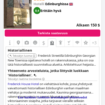
kiehtovaa pohjaratkaisua ja vanhanajan eleganssia. He
Hotelli
Edinburghissa
nauttivat rauhallisesta ja kodikkaasta ilmapiiristä, jota rikastavat
hotellin vintage-tunnelma ja historiallinen viehätys. Kiinteistön
Erittäin hyvä
8,4
upeat ulko- ja sisätilat yhdistettynä sen vanhaan perhetyyliseen
vieraanvaraisuuteen lisäävät sen vetovoimaa.
Alkaen 150 $
Kätevästi sijaitseva
Braid Hills Hotel
mahdollistaa helpon pääsyn
kaupunkiin tiheiden bussireittien ansiosta. Hotelli tekee
Tarkista saatavuus
vaikutuksen kauniilla skotlantilaisella tyylillään ja perinteisellä
muotoilullaan, mikä saa jokaisen vierailun tuntumaan matkalta
$
+3
ajassa taaksepäin. Iästään huolimatta paikka tarjoaa ihanan ja
seesteisen kokemuksen, jonka avulla vieraat voivat nauttia
Historiallinen
ajattomasta ylellisyydestä ja historiallisesta merkityksestä, jota
Frederick Streetillä Edinburghin Georgian
se säilyttää niin hyvin.
Tekoälyn luoma
New Townissa sijaitseva hotelli on rakennuksessa, joka on osa
tätä historiallisesti suunniteltua aluetta. Arkkitehtuuri heijastaa
New Townin kehitystä 1700-luvun lopulla ja 1800-luvun alussa.
Yhteenveto arvosteluista, jotka liittyvät luokkaan
'Historiallinen'.
Tekoälyn laatima tiivistelmä
Frederick House Hotel
on viehättävä kohde, jossa yhdistyvät
vaivattomasti historiallisen Edinburghin vanhan maailman
viehätys ja modernit mukavuudet. Kauniina georgiaanisena
rakennuksena siinä on suuret ikkunat ja vaikuttava
Lue kaikkien luokkien arvostelujen yhteenvedot
viktoriaaninen sisäpiha, jotka tarjoavat vieraille selkeän