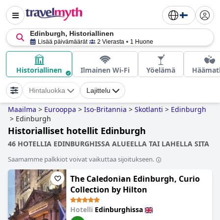
Edinburgh, Historiallinen
Lisää päivämäärät
2 Vierasta
1 Huone
Historiallinen
Ilmainen Wi-Fi
Yöelämä
Häämat
Hintaluokka
Lajittelu
Maailma
>
Eurooppa
>
Iso-Britannia
>
Skotlanti
>
Edinburgh
>
Edinburgh
Historialliset hotellit Edinburgh
46 HOTELLIA EDINBURGHISSA ALUEELLA TAI LAHELLA SITA
Saamamme palkkiot voivat vaikuttaa sijoitukseen.
The Caledonian Edinburgh, Curio
Collection by Hilton
Hotelli
Edinburghissa