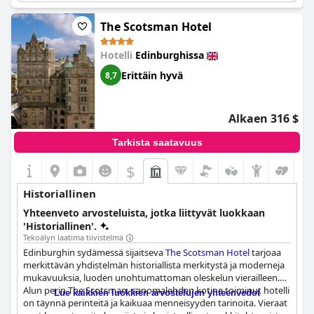
sisustus ovat täynnä historiaa, ja siellä on kauniita vanhoja
rakennuksia ja upeat näkymät linnaan. Vieraat pääsevät
The Scotsman Hotel
nauttimaan ylellisistä ja rakkaudella sisustetuista huoneista
rautatietyyliin, täydennettynä korkealaatuisilla kylpytuotteilla. Ei
Hotelli
Edinburghissa
ole ihme, että vieraat palaavat kerta toisensa jälkeen, sillä The
Caledonian tarjoaa unohtumattoman kokemuksen kauniissa ja
Erittäin hyvä
8,7
historiallisessa ympäristössä.
Alkaen 316 $
Tarkista saatavuus
$
Historiallinen
Yhteenveto arvosteluista, jotka liittyvät luokkaan
'Historiallinen'.
Tekoälyn laatima tiivistelmä
Edinburghin sydämessä sijaitseva
The Scotsman Hotel
tarjoaa
merkittävän yhdistelmän historiallista merkitystä ja moderneja
mukavuuksia, luoden unohtumattoman oleskelun vierailleen.
Alun perin The Scotsman -sanomalehden kotina toiminut hotelli
Lue kaikkien luokkien arvostelujen yhteenvedot
on täynnä perinteitä ja kaikuaa menneisyyden tarinoita. Vieraat