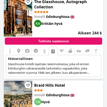
The Glasshouse, Autograph
silti säilyttämään alkuperäiset historialliset piirteensä ja
tarjoamaan vieraille ainutlaatuisen majoituskokemuksen.
Collection
Hotelli
Edinburghissa
Erittäin hyvä
8,6
Alkaen 244 $
Tarkista saatavuus
$
Historiallinen
Glasshouse-hotelli sijaitsee rakennuksessa, joka oli ennen
Edinburghin vähävaraisille tarkoitettu vapaakirkko, joka
rakennettiin vuonna 1846 sen jälkeen, kun alkuperäinen
rakennus oli purettu vuonna 1844 Waverleyn aseman
rakentamista varten. Vanha kappeli ja goottilainen julkisivu
Braid Hills Hotel
säilytettiin, ja rakennuksen korjaustyöt hotellin muuttamiseksi
aloitettiin vuonna 2000, jolloin siitä tuli kaupungin uusi
historiallinen maamerkki.
Hotelli
Edinburghissa
Hyvä
7,6