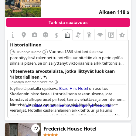
Alkaen 118 $
Tarkista saatavuus
$
+2
Historiallinen
Vuonna 1886 skotlantilaisessa
Tekoälyn luoma
paronityylissä rakennettu hotelli suunniteltiin alun perin golfia
silmällä pitäen. Se on säilyttänyt viktoriaanisia arkkitehtonisia
piirteitä, kuten lasimaalauksia, jotka heijastavat sen 1800-luvun
Yhteenveto arvosteluista, jotka liittyvät luokkaan
lopun alkuperää.
'Historiallinen'.
Tekoälyn laatima tiivistelmä
Idyllisellä paikalla sijaitseva
Braid Hills Hotel
on osoitus
Skotlannin historiasta. Historiallisena rakennuksena, jota
koristavat alkuperäiset piirteet, tämä viehättävä ja perinteinen
kiinteistö huokuu vanhanaikaista viehätystä, joka vangitsee
Lue kaikkien luokkien arvostelujen yhteenvedot
vierailijat. Hotellin castellanilainen arkkitehtuuri ja kaunis
vanhan maailman muotoilu tekevät siitä ikonisen maamerkin
alueella, täynnä luonnetta ja historiallista tunnelmaa.
Frederick House Hotel
Vieraat arvostavat hotellin historiallista puolta ja ihailevat sen