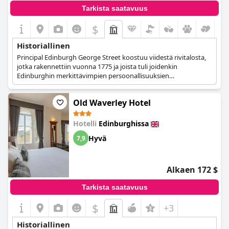
Tarkista saatavuus
$
Historiallinen
Principal Edinburgh George Street koostuu viidestä rivitalosta,
jotka rakennettiin vuonna 1775 ja joista tuli joidenkin
Edinburghin merkittävimpien persoonallisuuksien
asuinpaikkoja. Vuodesta 1881 lähtien kaupunkitaloista tehtiin
hotelli, josta omistajan ja tuotemerkin vaihdon jälkeen tuli
Old Waverley Hotel
ylellinen historiallinen hotelli, joka se on nykyään. Hotellin syvä
historia näkyy kaikkialla rakennuksessa sekä pienissä
yksityiskohdissa, ja samalla se pyrkii sekoittamaan perinteisen
Hotelli
Edinburghissa
skotlantilaisen kulttuurin ja perinnön nykyaikaisiin
Hyvä
7,9
mukavuuksiin ja uusimpiin tiloihin, jotka ovat ansainneet sille
yhden Edinburghin ylellisimmistä hotelleista arvonimen.
Alkaen 172 $
Tarkista saatavuus
$
+3
Historiallinen