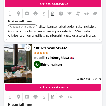
Tarkista saatavuus
$
Historiallinen
Viktoriaanisen aikakauden rakennuksista
Tekoälyn luoma
koostuva hotelli sijaitsee alueella, joka kehittyi 1800-luvulla.
Arkkitehtuuri on tyypillistä Edinburghin tässä osassa esiintyvää
suurta viktoriaanista asuinrakennustyyliä.
100 Princes Street
Hotelli
Edinburghissa
Erinomainen
9,4
Alkaen 381 $
Tarkista saatavuus
$
+4
Historiallinen