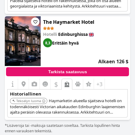
Placella sijaitseva hotelli on rakennuksessa, joka on osa alueen
georgialaista ja viktoriaanista kehitystä. Arkkitehtuuri vastaa
New Townin historiallista luonnetta.
The Haymarket Hotel
Hotelli
Edinburghissa
Erittäin hyvä
8,3
Alkaen 126 $
Tarkista saatavuus
$
+3
Historiallinen
Haymarketin alueella sijaitseva hotelli on
Tekoälyn luoma
todennäköisesti Victorian aikakauden Edinburghin laajenemisen
ajalta peräisin olevassa rakennuksessa. Arkkitehtuuri on
yhdenmukainen ympäröivän naapuruston historiallisen
kehityksen kanssa.
*Lisäveroja tai -maksuja saatetaan soveltaa. Tarkista lopullinen hinta
ennen varauksen tekemistä.