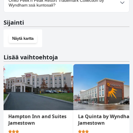
Onko Peek'n Peak Resort Trademark Collection by
tarjoaa pysäköintimahdollisuuden.
Wyndham:ssä kuntosali?
Kyllä, Peek'n Peak Resort Trademark Collection by Wyndham on
Sijainti
kuntosali.
Näytä kartta
Lisää vaihtoehtoja
Hampton Inn and Suites
La Quinta by Wyndha
Jamestown
Jamestown