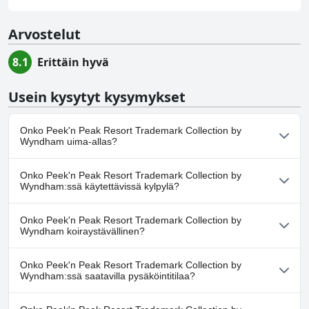
Arvostelut
8.1
Erittäin hyvä
Usein kysytyt kysymykset
Onko Peek'n Peak Resort Trademark Collection by
Wyndham uima-allas?
Kyllä, Peek'n Peak Resort Trademark Collection by Wyndham:ssä
Onko Peek'n Peak Resort Trademark Collection by
on uima-allas/altaita, jotka kuuluvat yhteen tai useampaan
Wyndham:ssä käytettävissä kylpylä?
seuraavista luokista: Sisäuima-allas, Ulkouima-allas.
Kyllä, Peek'n Peak Resort Trademark Collection by Wyndham
Onko Peek'n Peak Resort Trademark Collection by
tarjoaa kylpylän.
Wyndham koiraystävällinen?
Kyllä, Peek'n Peak Resort Trademark Collection by Wyndham
Onko Peek'n Peak Resort Trademark Collection by
toivottaa koirat tervetulleiksi.
Wyndham:ssä saatavilla pysäköintitilaa?
Kyllä, Peek'n Peak Resort Trademark Collection by Wyndham