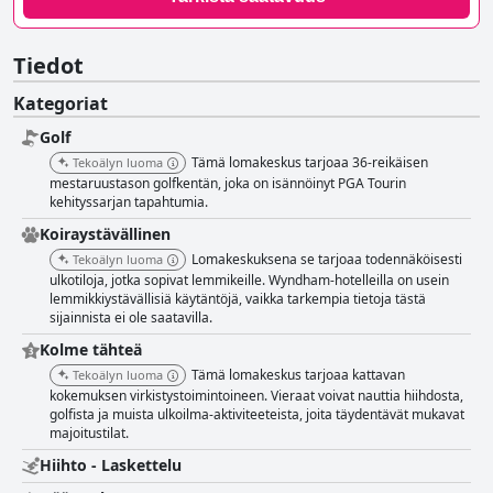
Tiedot
Kategoriat
Golf
Tämä lomakeskus tarjoaa 36-reikäisen
Tekoälyn luoma
mestaruustason golfkentän, joka on isännöinyt PGA Tourin
kehityssarjan tapahtumia.
Koiraystävällinen
Lomakeskuksena se tarjoaa todennäköisesti
Tekoälyn luoma
ulkotiloja, jotka sopivat lemmikeille. Wyndham-hotelleilla on usein
lemmikkiystävällisiä käytäntöjä, vaikka tarkempia tietoja tästä
sijainnista ei ole saatavilla.
Kolme tähteä
Tämä lomakeskus tarjoaa kattavan
Tekoälyn luoma
kokemuksen virkistystoimintoineen. Vieraat voivat nauttia hiihdosta,
golfista ja muista ulkoilma-aktiviteeteista, joita täydentävät mukavat
majoitustilat.
Hiihto - Laskettelu