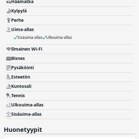
Häämatka
Kylpylä
Perhe
Uima-allas
Sisäuima-allas
Ulkouima-allas
Ilmainen Wi-Fi
Bisnes
Pysäköinti
Esteetön
Kuntosali
Tennis
Ulkouima-allas
Sisäuima-allas
Huonetyypit