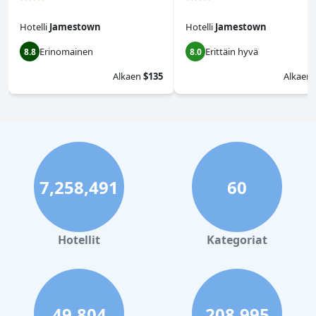
Hotelli
Jamestown
Hotelli
Jamestown
Erinomainen
Erittäin hyvä
8.8
8.0
Alkaen
$135
Alkaen
7,258,491
60
Hotellit
Kategoriat
49,804
208,995