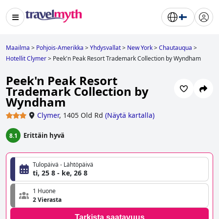
Maailma
>
Pohjois-Amerikka
>
Yhdysvallat
>
New York
>
Chautauqua
>
Hotellit Clymer
>
Peek'n Peak Resort Trademark Collection by Wyndham
Peek'n Peak Resort
Trademark Collection by
Wyndham
Clymer
,
1405 Old Rd
(
Näytä kartalla
)
Erittäin hyvä
8.1
Tulopäivä - Lähtöpäivä
ti, 25 8 - ke, 26 8
1 Huone
2 Vierasta
Tarkista saatavuus