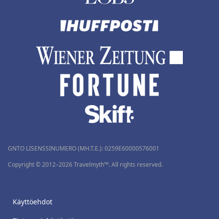
GNTO LISENSSINUMERO (MH.T.E.): 0259Ε60000576001
Copyright © 2012–2026 Travelmyth™. All rights reserved.
Käyttöehdot