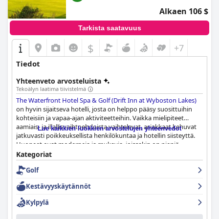
Alkaen 106 $
Tarkista saatavuus
$
+7
Tiedot
Yhteenveto arvosteluista
Tekoälyn laatima tiivistelmä
The Waterfront Hotel Spa & Golf (Drift Inn at Wyboston Lakes)
on hyvin sijaitseva hotelli, josta on helppo pääsy suosittuihin
kohteisiin ja vapaa-ajan aktiviteetteihin. Vaikka mielipiteet
aamiais- ja illallisvaihtoehdoista vaihtelevat, asiakkaat kehuvat
Lue kaikkien luokkien arvostelujen yhteenvedot
jatkuvasti poikkeuksellista henkilökuntaa ja hotellin siisteyttä.
Huoneet ovat moderneja ja mukavia, joissakin on pieniä
ongelmia, kuten ilmastointilaitteiden melu. Kylpylä- ja allastilat
Kategoriat
saivat vaihtelevia arvosteluja, mutta golfkenttä on loistava
Golf
vetonaula golfin harrastajille. Asiakkaat voivat odottaa mukavia
sänkyjä, vaikka joissakin raporteissa oli huomautuksia patjoista,
Kestävyyskäytännöt
joissa oli huono reunan tuki tai epämukava memory foam -
pehmuste. Kaiken kaikkiaan
The Waterfront Hotel Spa & Golf
Kylpylä
(Drift Inn at Wyboston Lakes)
on ihana hotelli, jossa on upeat
tilat ja ystävällinen henkilökunta.