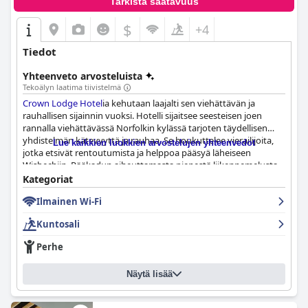
Tarkista saatavuus
$
+4
Tiedot
Yhteenveto arvosteluista
Tekoälyn laatima tiivistelmä
Crown Lodge Hotel
ia kehutaan laajalti sen viehättävän ja
rauhallisen sijainnin vuoksi. Hotelli sijaitsee seesteisen joen
rannalla viehättävässä Norfolkin kylässä tarjoten täydellisen
yhdistelmän kätevyyttä ja rauhaa. Se houkuttelee vierailijoita,
Lue kaikkien luokkien arvostelujen yhteenvedot
jotka etsivät rentoutumista ja helppoa pääsyä läheiseen
Wisbechiin. Pääkadun aiheuttamasta pienestä liikennemelusta
huolimatta hotellin sijaintia arvostetaan laajalti sen
Kategoriat
saavutettavuuden ja rauhoittavan tunnelman vuoksi.
Ilmainen Wi-Fi
Crown Lodge Hotel
in kulinaarinen kokemus on toinen erottuva
Kuntosali
piirre. Aamiainen saa kiitosta erinomaisesta laadustaan,
tuoreudestaan ja monipuolisuudestaan, jota huomaavainen ja
Perhe
ystävällinen henkilökunta parantaa. Vaikka jotkut pitävät
aamiaista hieman hintavana, yleinen mielipide on, että se on
Näytä lisää
herkullinen ja tyydyttävä ateria. Illallistarjonta tekee myös
vaikutuksen vieraisiin poikkeuksellisella maullaan ja laadullaan,
mikä edistää merkittävästi yleistä ruokailukokemusta.