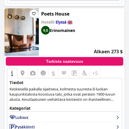
tasokkaaseen bed & breakfast -kokemukseen.
Poets House
Hotelli
Elyssä
Erinomainen
9,0
Alkaen 273 $
Tarkista saatavuus
$
+5
Tiedot
Keskeisellä paikalla sijaitseva, kolmesta suuresta II-luokan
kaupunkitalosta koostuva talo, jotka ovat peräisin 1900-luvun
alusta. Ainutlaatuisen viehättävä kiinteistö on ihanteellinen
tukikohta lyhyille viikonloppumatkoille, tapahtumille ja juhlille.
Kategoriat
Luksus
Pysäköinti