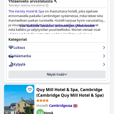
Yhteenveto arvosteluista
päällä.
Tekoälyn laatima tiivistelmä
The Varsity Hotel & Spa
on ihastuttava hotelli, joka sijaitsee
erinomaisella paikalla Cambridgen sydämessä, mikä tekee siitä
ihanteellisen paikan turisteille. Hotelli tarjoaa hyvin varustettuja
ja visuaalisesti miellyttäviä huoneita, vaikka jotkut kuvaavat
Lue kaikkien luokkien arvostelujen yhteenvedot
niitä kalliiksi ja säilytystilan puutteellisiksi. Monet vieraat ovat
ylistäneet hotellin siisteyttä, poikkeuksellista palvelua ja
huomiota yksityiskohtiin, kun taas toiset huomauttavat
Kategoriat
kielteisistä kokemuksista töykeän henkilökunnan käytöksen ja
Luksus
vanhentuneiden ominaisuuksien suhteen. Aamiais- ja
illallisvaihtoehdot kahdessa hotellin ravintolassa saavat
Häämatka
vaihtelevia arvosteluja, ja jotkut vieraat ylistävät niiden laatua ja
valikoimaa, kun taas toiset pitävät niitä valikoimaltaan
Kylpylä
puutteellisina ja ylihinnoiteltuina. Kylpylän tilat ovat
peruslaatuiset, mutta tarjoavat upeita hoitoja, mikä tekee siitä
Näytä lisää
erinomaisen paikan rentoutumiseen. Joissakin arvosteluissa
mainitaan ongelmia pysäköinnin kanssa, mutta kaiken
kaikkiaan hotellin erinomainen sijainti, siisteys ja laadukas
palvelu tekevät siitä loistavan valinnan matkailijoille, jotka
Quy Mill Hotel & Spa, Cambridge
haluavat viettää aikaa Cambridgessa.
(Cambridge Quy Mill Hotel & Spa)
Hotelli
Cambridgessa
Hyvä
7,4