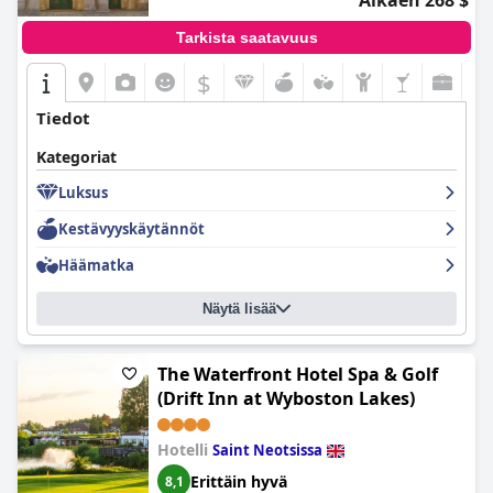
Alkaen 268 $
Tarkista saatavuus
$
Tiedot
Kategoriat
Luksus
Kestävyyskäytännöt
Häämatka
Näytä lisää
The Waterfront Hotel Spa & Golf
(Drift Inn at Wyboston Lakes)
Hotelli
Saint Neotsissa
Erittäin hyvä
8,1