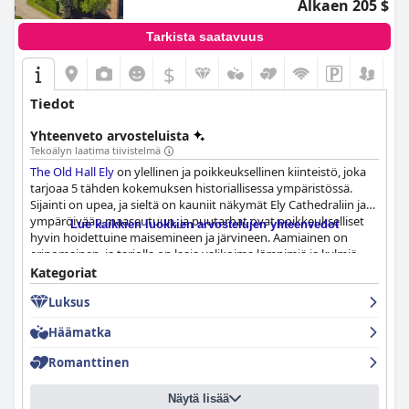
Alkaen 205 $
Tarkista saatavuus
$
Tiedot
Yhteenveto arvosteluista
Tekoälyn laatima tiivistelmä
The Old Hall Ely
on ylellinen ja poikkeuksellinen kiinteistö, joka
tarjoaa 5 tähden kokemuksen historiallisessa ympäristössä.
Sijainti on upea, ja sieltä on kauniit näkymät Ely Cathedraliin ja
ympäröivään maaseutuun, ja puutarhat ovat poikkeukselliset
Lue kaikkien luokkien arvostelujen yhteenvedot
hyvin hoidettuine maisemineen ja järvineen. Aamiainen on
erinomainen, ja tarjolla on laaja valikoima lämpimiä ja kylmiä
ruokia, ja illallinen on ehdoton kohokohta upeine ja herkullisine
Kategoriat
aterioineen. Huoneet ovat kauniisti sisustettuja, tilavia ja
Luksus
tyylikkäästi sisustettuja, ja niissä on mukavat sängyt ja ylelliset
kylpyhuoneet. Hotelli on poikkeuksellisen puhdas, ja
Häämatka
henkilökunta on poikkeuksellista, ja vieraat ylistävät jatkuvasti
heidän ystävällisyyttään, huomaavaisuuttaan ja avuliaisuuttaan.
Romanttinen
Hotelli tarjoaa poikkeukselliset palvelut, eikä hotellin
sisustuksessa ole säästelty missään. Kaiken kaikkiaan
The Old
Näytä lisää
Hall Ely
on täydellinen paikka ylelliseen hemmotteluun ja