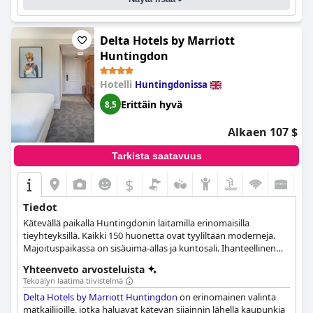
Delta Hotels by Marriott
Huntingdon
Hotelli
Huntingdonissa
Erittäin hyvä
8,5
Alkaen 107 $
Tarkista saatavuus
$
Tiedot
Kätevällä paikalla Huntingdonin laitamilla erinomaisilla
tieyhteyksillä. Kaikki 150 huonetta ovat tyyliltään moderneja.
Majoituspaikassa on sisäuima-allas ja kuntosali. Ihanteellinen
kohde liike- ja lomamatkailijoille.
Yhteenveto arvosteluista
Tekoälyn laatima tiivistelmä
Delta Hotels by Marriott Huntingdon
on erinomainen valinta
matkailijoille, jotka haluavat kätevän sijainnin lähellä kaupunkia