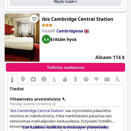
Näytä lisää
ibis Cambridge Central Station
Hotelli
Cambridgessa
Erittäin hyvä
8,4
Alkaen 114 $
Tarkista saatavuus
$
Tiedot
Yhteenveto arvosteluista
Tekoälyn laatima tiivistelmä
'
ibis Cambridge Central Station
' saa myönteistä palautetta
monista eri näkökulmista, mikä merkittävästi parantaa sen
vetovoimaa matkailijoiden keskuudessa. Erityisesti hotellin
erinomainen sijainti Cambridgen keskusrautatieaseman
Lue kaikkien luokkien arvostelujen yhteenvedot