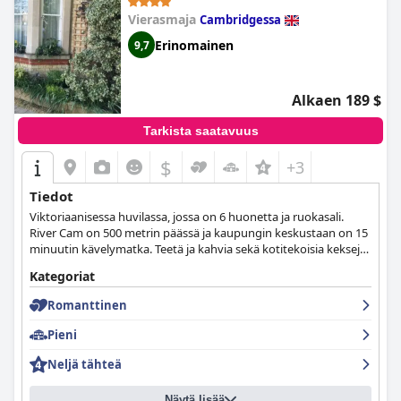
Vierasmaja
Cambridgessa
Erinomainen
9,7
Alkaen 189 $
Tarkista saatavuus
$
+3
Tiedot
Viktoriaanisessa huvilassa, jossa on 6 huonetta ja ruokasali.
River Cam on 500 metrin päässä ja kaupungin keskustaan on 15
minuutin kävelymatka. Teetä ja kahvia sekä kotitekoisia keksejä
ja maitoa saatavilla saapumisen yhteydessä.
Kategoriat
Romanttinen
Pieni
Neljä tähteä
Näytä lisää