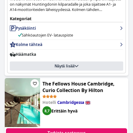
on näkymät Huntingdonin kilparadalle ja joka sijaitsee A1- ja
A14-moottoriteiden läheisyydessä. Kolmen tähden
majoituspaikassa, jossa on 98 huonetta, on minikuntosali, 3
Kategoriat
kokoustilaa ja ilmainen pysäköintialue.
Pysäköinti
Sähköautojen EV- latauspiste
Kolme tähteä
Häämatka
Näytä lisää
The Fellows House Cambridge,
Curio Collection By Hilton
Hotelli
Cambridgessa
Erittäin hyvä
8,7
Tarkista saatavuus