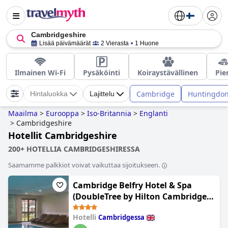
Cambridgeshire
Lisää päivämäärät
2 Vierasta
1 Huone
Ilmainen Wi-Fi
Pysäköinti
Koiraystävällinen
Pie
Cambridge
Huntingdo
Hintaluokka
Lajittelu
Maailma
>
Eurooppa
>
Iso-Britannia
>
Englanti
>
Cambridgeshire
Hotellit Cambridgeshire
200+ HOTELLIA CAMBRIDGESHIRESSA
Saamamme palkkiot voivat vaikuttaa sijoitukseen.
Cambridge Belfry Hotel & Spa
(DoubleTree by Hilton Cambridge
Belfry)
Hotelli
Cambridgessa