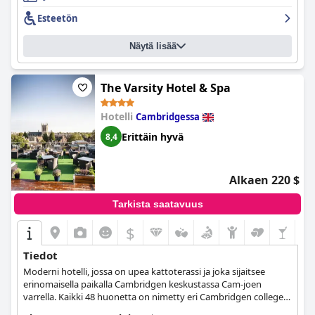
Esteetön
Näytä lisää
The Varsity Hotel & Spa
Hotelli
Cambridgessa
Erittäin hyvä
8,4
Alkaen 220 $
Tarkista saatavuus
$
Tiedot
Moderni hotelli, jossa on upea kattoterassi ja joka sijaitsee
erinomaisella paikalla Cambridgen keskustassa Cam-joen
varrella. Kaikki 48 huonetta on nimetty eri Cambridgen collegen
mukaan. Kuntokeskus, spa ja pysäköintimahdollisuus paikan