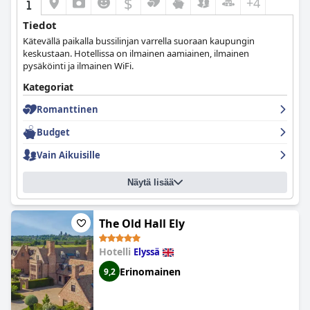
$
+4
Tiedot
Kätevällä paikalla bussilinjan varrella suoraan kaupungin
keskustaan. Hotellissa on ilmainen aamiainen, ilmainen
pysäköinti ja ilmainen WiFi.
Kategoriat
Romanttinen
Budget
Vain Aikuisille
Näytä lisää
The Old Hall Ely
Hotelli
Elyssä
Erinomainen
9,2