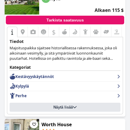
Alkaen 115 $
Tarkista saatavuus
$
Tiedot
Majoituspaikka sijaitsee historiallisessa rakennuksessa, joka oli
aikoinaan vesimylly, ja sitä ympäröivät luonnonkauniit
puutarhat. Hotellissa on palkittu ravintola ja ale-baari sekä
kuntokeskus, sisäuima-allas, ilmainen WiFi ja ilmainen
Kategoriat
pysäköinti.
Kestävyyskäytännöt
Kylpylä
Perhe
Näytä lisää
Worth House