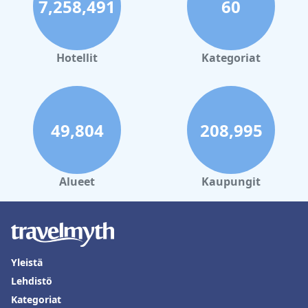
7,258,491
60
Hotellit
Kategoriat
49,804
208,995
Alueet
Kaupungit
Yleistä
Lehdistö
Kategoriat