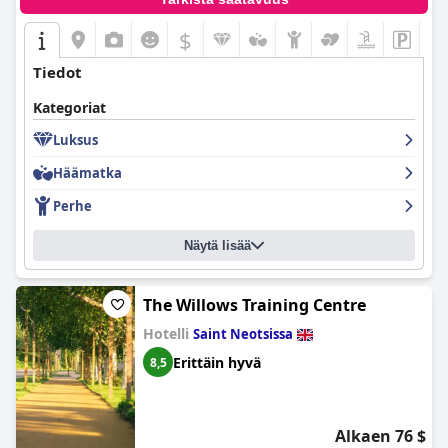
$
Tiedot
Kategoriat
Luksus
Häämatka
Perhe
Näytä lisää
The Willows Training Centre
Hotelli
Saint Neotsissa
Erittäin hyvä
8,5
Alkaen 76 $