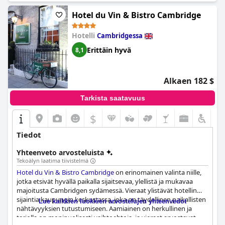
epämukavana. Kaiken kaikkiaan Willows Training Centre tarjoaa
siistiä, mukavaa ja kätevää majoitusta, joka on erinomainen
Hotel du Vin & Bistro Cambridge
lyhyeen oleskeluun.
Hotelli
Cambridgessa
Erittäin hyvä
8,1
Alkaen 182 $
Tarkista saatavuus
$
Tiedot
Yhteenveto arvosteluista
Tekoälyn laatima tiivistelmä
Hotel du Vin & Bistro Cambridge
on erinomainen valinta niille,
jotka etsivät hyvällä paikalla sijaitsevaa, ylellistä ja mukavaa
majoitusta Cambridgen sydämessä. Vieraat ylistävät hotellin
sijaintia kaupungin keskustassa, joka on täydellinen paikallisten
Lue kaikkien luokkien arvostelujen yhteenvedot
nähtävyyksien tutustumiseen. Aamiainen on herkullinen ja
tarjolla on monipuolisesti vaihtoehtoja, ja vieraat arvostavat