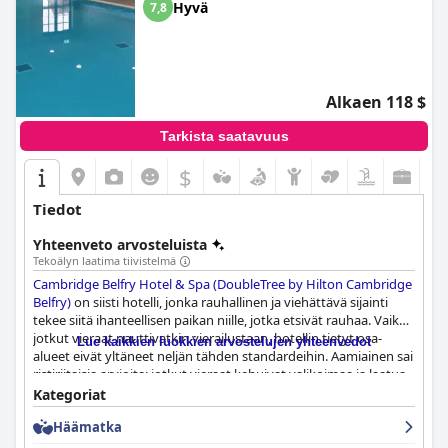
Hyvä
7,8
Alkaen 118 $
Tarkista saatavuus
$
Tiedot
Yhteenveto arvosteluista
Tekoälyn laatima tiivistelmä
Cambridge Belfry Hotel & Spa (DoubleTree by Hilton Cambridge
Belfry)
on siisti hotelli, jonka rauhallinen ja viehättävä sijainti
tekee siitä ihanteellisen paikan niille, jotka etsivät rauhaa. Vaikka
jotkut vieraat nauttivatkin vierailustaan, hotellin tietyt osa-
Lue kaikkien luokkien arvostelujen yhteenvedot
alueet eivät yltäneet neljän tähden standardeihin. Aamiainen sai
ristiriitaisia arvioita: jotkut vieraat kehuivat valikoimaa ja laatua,
kun taas toiset kritisoivat huonoa palvelua ja suppeaa
Kategoriat
valikoimaa. Myös illallisvaihtoehdot saivat vaihtelevia arvioita:
Häämatka
jotkut vieraat nauttivat herkullisesta ruoasta, kun taas toiset
pitivät hintoja liian kalliina tai annoskokoja liian pieninä.