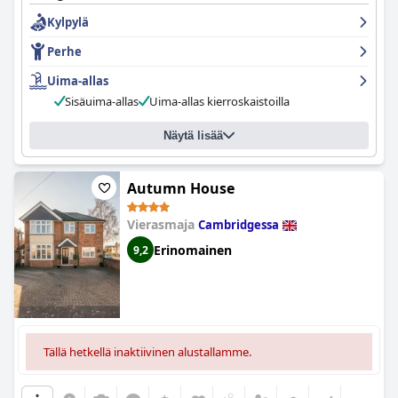
Perheet voivat nauttia hotellin lapsiystävällisistä palveluista,
Kylpylä
vaikka jotkut vieraat pitivät sänkyjä epämukavina. Hotelli on
saanut pääosin positiivisia arvosteluja ja tarjoaa hyvää
Perhe
vastinetta rahalle.
Uima-allas
Sisäuima-allas
Uima-allas kierroskaistoilla
Näytä lisää
Autumn House
Vierasmaja
Cambridgessa
Erinomainen
9,2
Tällä hetkellä inaktiivinen alustallamme.