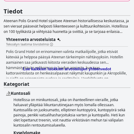
Tiedot
Ateenan Polis Grand Hotel sijaitsee Ateenan historiallisessa keskustassa, ja
sen vieraat pääsevät helposti liikenteeseen ja kulttuurikohteisiin. Hotellissa
on 100 tyylikästä ja viihtyisää huonetta ja sviittiä, ja se tarjoaa erilaisia
ruoka- ja juomavaihtoehtoja. Hotellissa on esillä kreikkalaista nykytaidetta
Yhteenveto arvosteluista
sekä sekoitus klassisia ja moderneja designelementtejä. Hotelli tarjoaa
Tekoälyn laatima tiivistelmä
erilaisia palveluja ja tiloja, kuten minikuntosalin, ilmaisen langattoman
Polis Grand Hotel on erinomainen valinta matkailijoille, jotka etsivät
internetyhteyden, pysäköintipaikan sekä kokous- ja tapahtumatilat. Polis
kätevää ja helppoa pääsyä Ateenan tärkeimpiin nähtävyyksiin. Hotellin
Grand Hotel tarjoaa myös vastaanottopalveluja lippuvarauksia,
aamiainen saa jatkuvasti kiitosta vieraiden keskuudessa sen
autonvuokrausta ja kiertoajelujen varauksia varten.
hämmästyttävän valikoiman ja laadun ansiosta, kun taas
Lue kaikkien luokkien arvostelujen yhteenvedot
kattoravintolasta on henkeäsalpaavat näkymät kaupunkiin ja Akropoliille,
ja siellä on erinomaista ruokaa ja cocktaileja. Henkilökunta on
Kategoriat
poikkeuksellista, ja monet vieraat huomauttavat heidän
ystävällisyydestään, ammattimaisuudestaan ja avuliaisuudestaan. Sängyt
Kuntosali
ovat yleisesti ottaen mukavia ja viihtyisiä, ja hotelli suhtautuu siisteyteen
Hotellissa on minikuntosali, joka on ihanteellinen vieraille, jotka
vakavasti. Vaikka joillakin vierailla oli ristiriitaisia mielipiteitä illallisesta ja
haluavat ylläpitää liikuntarutiinejaan myös lomalla ollessaan.
huoneista, Polis Grand Hotel tarjoaa kaiken kaikkiaan erinomaista
Kuntosalilla on juoksumatto, elliptinen kuntopyörä, kuntopyörä sekä
vastinetta rahalle ja on loistava edullinen majoituspaikka.
painoja, penkki vatsalihasharjoituksia varten ja kuntopallo. Heti kun
olet lopettanut treenin, voit nauttia virkistävän mehun tai välipalan
kuntosalin rentoutumisalueella.
Kyselylomake