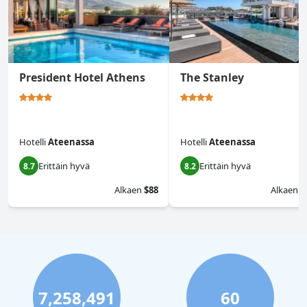
President Hotel Athens
The Stanley
Hotelli
Ateenassa
Hotelli
Ateenassa
Erittäin hyvä
Erittäin hyvä
8.7
8.2
Alkaen
$88
Alkaen
$
7,258,491
60