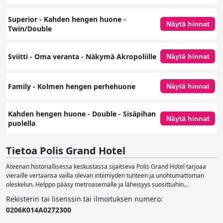
Superior - Kahden hengen huone -
Näytä hinnat
Twin/Double
Sviitti - Oma veranta - Näkymä Akropoliille
Näytä hinnat
Family - Kolmen hengen perhehuone
Näytä hinnat
Kahden hengen huone - Double - Sisäpihan
Näytä hinnat
puolella
Tietoa Polis Grand Hotel
Ateenan historiallisessa keskustassa sijaitseva Polis Grand Hotel tarjoaa
vieraille vertaansa vailla olevan intiimiyden tunteen ja unohtumattoman
oleskelun. Helppo pääsy metroasemalle ja läheisyys suosittuihin
kulttuurikohteisiin tekevät hotellista ihanteellisen tukikohdan Ateenan
Rekisterin tai lisenssin tai ilmoituksen numero
:
tutkimiseen. Hotellissa on 100 tyylikästä ja viihtyisää huonetta ja sviittiä,
0206Κ014Α0272300
joista monista on näkymät kaupunkiin tai Akropolille. Asiakkaat voivat
nauttia herkullisia ruokia ja juomia hotellin eri paikoissa, joihin kuuluvat Polis