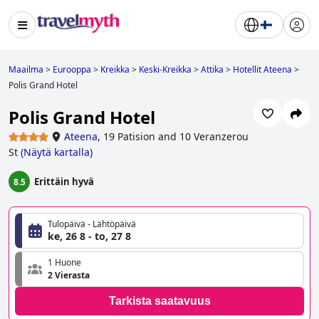
Maailma
>
Eurooppa
>
Kreikka
>
Keski-Kreikka
>
Attika
>
Hotellit Ateena
>
Polis Grand Hotel
Polis Grand Hotel
Ateena
,
19 Patision and 10 Veranzerou
St
(
Näytä kartalla
)
Erittäin hyvä
8.5
Tulopäivä - Lähtöpäivä
ke, 26 8 - to, 27 8
1 Huone
2 Vierasta
Tarkista saatavuus