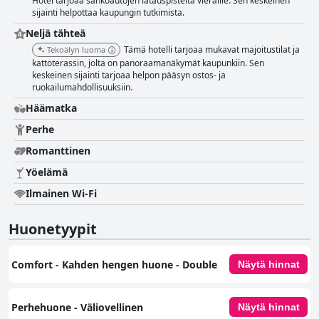
Hotel tarjoaa sähköautojen latauspisteitä vieraille. Sen keskeinen
sijainti helpottaa kaupungin tutkimista.
Neljä tähteä
Tämä hotelli tarjoaa mukavat majoitustilat ja
Tekoälyn luoma
kattoterassin, jolta on panoraamanäkymät kaupunkiin. Sen
keskeinen sijainti tarjoaa helpon pääsyn ostos- ja
ruokailumahdollisuuksiin.
Häämatka
Perhe
Romanttinen
Yöelämä
Ilmainen Wi-Fi
Huonetyypit
Comfort - Kahden hengen huone - Double
Näytä hinnat
Perhehuone - Väliovellinen
Näytä hinnat