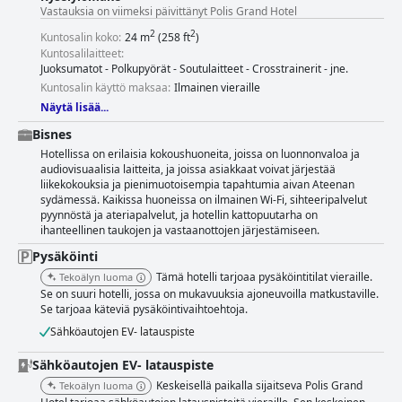
Vastauksia on viimeksi päivittänyt Polis Grand Hotel
2
2
Kuntosalin koko:
24 m
(258 ft
)
Kuntosalilaitteet:
Juoksumatot - Polkupyörät - Soutulaitteet - Crosstrainerit - jne.
Kuntosalin käyttö maksaa:
Ilmainen vieraille
Näytä lisää...
Bisnes
Hotellissa on erilaisia kokoushuoneita, joissa on luonnonvaloa ja
audiovisuaalisia laitteita, ja joissa asiakkaat voivat järjestää
liikekokouksia ja pienimuotoisempia tapahtumia aivan Ateenan
sydämessä. Kaikissa huoneissa on ilmainen Wi-Fi, sihteeripalvelut
pyynnöstä ja ateriapalvelut, ja hotellin kattopuutarha on
ihanteellinen taukojen ja vastaanottojen järjestämiseen.
Pysäköinti
Tämä hotelli tarjoaa pysäköintitilat vieraille.
Tekoälyn luoma
Se on suuri hotelli, jossa on mukavuuksia ajoneuvoilla matkustaville.
Se tarjoaa käteviä pysäköintivaihtoehtoja.
Sähköautojen EV- latauspiste
Sähköautojen EV- latauspiste
Keskeisellä paikalla sijaitseva Polis Grand
Tekoälyn luoma