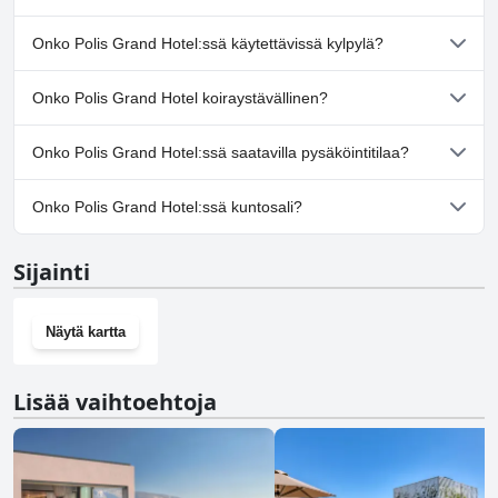
matkailijoille, jotka etsivät ystävällistä ja avuliasta palvelua.
lisäkustannuksia, se on silti loistava ja edullinen majoitusvaihtoehto.
Ei, Polis Grand Hotel ei ole uima-allasta.
Onko Polis Grand Hotel:ssä käytettävissä kylpylä?
Ei, Polis Grand Hotel ei tarjoa kylpylää.
Onko Polis Grand Hotel koiraystävällinen?
Ei, Polis Grand Hotel ei salli koiria.
Onko Polis Grand Hotel:ssä saatavilla pysäköintitilaa?
Kyllä, Polis Grand Hotel tarjoaa pysäköintimahdollisuuden.
Onko Polis Grand Hotel:ssä kuntosali?
Kyllä, Polis Grand Hotel on kuntosali.Lisätietoja saat
Kuntosali
-
Sijainti
kyselylomakkeen vastauksista.
Näytä kartta
Lisää vaihtoehtoja