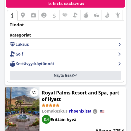
Tarkista saatavuus
$
Tiedot
Kategoriat
Luksus
Golf
Kestävyyskäytännöt
Näytä lisää
Royal Palms Resort and Spa, part
of Hyatt
Lomakeskus
Phoenixissa
Erittäin hyvä
8,4