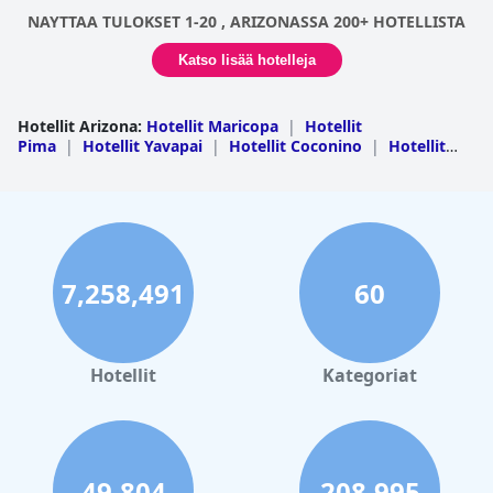
NAYTTAA TULOKSET 1-20 , ARIZONASSA 200+ HOTELLISTA
Katso lisää hotelleja
Hotellit Arizona
:
Hotellit Maricopa
|
Hotellit
Pima
|
Hotellit Yavapai
|
Hotellit Coconino
|
Hotellit
Mojave
|
Hotellit Navajo
|
Hotellit Pinal
|
Hotellit
Cochise
|
Hotellit Gila
|
Hotellit Yuma
|
Hotellit Santa
Cruz
|
Hotellit Apache
|
Hotellit Graham
|
Hotellit La
Paz
|
Hotellit Greenlee
7,258,491
60
Hotellit
Kategoriat
49,804
208,995