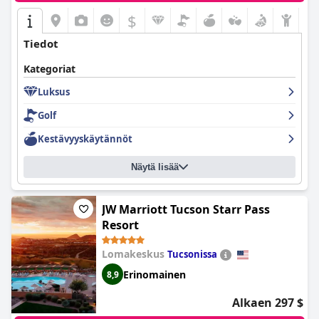
$
Tiedot
Kategoriat
Luksus
Golf
Kestävyyskäytännöt
Näytä lisää
JW Marriott Tucson Starr Pass
Resort
Lomakeskus
Tucsonissa
Erinomainen
8,9
Alkaen 297 $