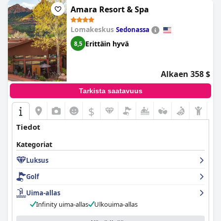
Amara Resort & Spa
Lomakeskus
Sedonassa
Erittäin hyvä
8,5
Alkaen 358 $
Tarkista saatavuus
$
Tiedot
Kategoriat
Luksus
Golf
Uima-allas
Infinity uima-allas
Ulkouima-allas