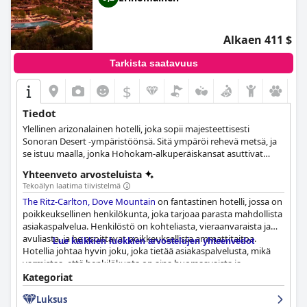
Alkaen 411 $
Tarkista saatavuus
$
Tiedot
Ylellinen arizonalainen hotelli, joka sopii majesteettisesti
Sonoran Desert -ympäristöönsä. Sitä ympäröi rehevä metsä, ja
se istuu maalla, jonka Hohokam-alkuperäiskansat asuttivat
kauan sitten.
Yhteenveto arvosteluista
Tekoälyn laatima tiivistelmä
The Ritz-Carlton, Dove Mountain
on fantastinen hotelli, jossa on
poikkeuksellinen henkilökunta, joka tarjoaa parasta mahdollista
asiakaspalvelua. Henkilöstö on kohteliasta, vieraanvaraista ja
avuliasta, ja he osoittavat poikkeuksellista ammattitaitoa.
Lue kaikkien luokkien arvostelujen yhteenvedot
Hotellia johtaa hyvin joku, joka tietää asiakaspalvelusta, mikä
varmistaa, että henkilökunta on aina huomaavaista ja
ystävällistä tarjoten erinomaista palvelua, joka ylittää
Kategoriat
odotukset. Vaikka jotkut vieraat mainitsevat hitaan palvelun,
Luksus
tämä näyttää johtuvan hotellin vakavasta henkilöstöpulasta,