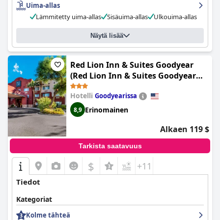
Uima-allas
Lämmitetty uima-allas
Sisäuima-allas
Ulkouima-allas
Näytä lisää
Red Lion Inn & Suites Goodyear
(Red Lion Inn & Suites Goodyear
Newly Renovated)
Hotelli
Goodyearissa
Erinomainen
8,9
Alkaen 119 $
Tarkista saatavuus
$
+11
Tiedot
Kategoriat
Kolme tähteä