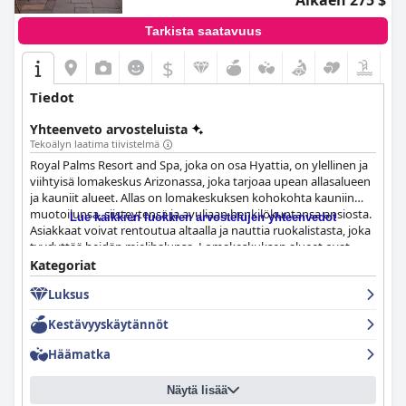
Alkaen 275 $
Tarkista saatavuus
$
Tiedot
Yhteenveto arvosteluista
Tekoälyn laatima tiivistelmä
Royal Palms Resort and Spa, joka on osa Hyattia, on ylellinen ja
viihtyisä lomakeskus Arizonassa, joka tarjoaa upean allasalueen
ja kauniit alueet. Allas on lomakeskuksen kohokohta kauniin
muotoilunsa, siisteytensä ja avuliaan henkilökuntansa ansiosta.
Lue kaikkien luokkien arvostelujen yhteenvedot
Asiakkaat voivat rentoutua altaalla ja nauttia ruokalistasta, joka
tyydyttää heidän mielihalunsa. Lomakeskuksen alueet ovat
myös upeat, ja ne on rakennettu erittäin huolellisesti. Vaikka
Kategoriat
allas voi joskus olla täynnä ihmisiä viikonloppuisin, rentouttava
Luksus
ilmapiiri ja erinomainen palvelu korvaavat sen. Jotkut vieraat
kokivat, että allasaluetta ei olisi pitänyt avata COVID-19:n ollessa
Kestävyyskäytännöt
vielä valloillaan. Kaiken kaikkiaan allasta pidetään erinomaisena
ja monet pitävät sitä parhaana osana oleskelua.
Häämatka
Näytä lisää