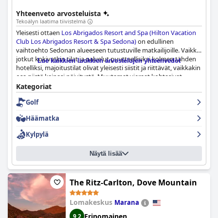
Yhteenveto arvosteluista
Tekoälyn laatima tiivistelmä
Yleisesti ottaen
Los Abrigados Resort and Spa (Hilton Vacation
Club Los Abrigados Resort & Spa Sedona)
on edullinen
vaihtoehto Sedonan alueeseen tutustuville matkailijoille. Vaikka
jotkut kokivatkin tilat ja palvelut puutteellisiksi kolmen tähden
Lue kaikkien luokkien arvostelujen yhteenvedot
hotelliksi, majoitustilat olivat yleisesti siistit ja riittävät, vaikkakin
osa niistä kaipasi päivitystä. Muutamat vieraat kohtasivat
ongelmia epämukavien patjojen ja toimimattomien suihkujen
Kategoriat
kanssa, ja jotkut kokivat painostusta lomaosakkeen ostamiseen.
Golf
Lomakeskus tarjoaa kuitenkin joitakin palveluita, vaikkakin ne
saattavat olla heikkoja lomakeskukseksi, ja hinta on
Häämatka
kohtuullinen. Joistakin puutteista huolimatta
Los Abrigados
Resort and Spa (Hilton Vacation Club Los Abrigados Resort &
Kylpylä
Spa Sedona)
on hyvä valinta budjettitietoisille matkailijoille.
Näytä lisää
The Ritz-Carlton, Dove Mountain
Lomakeskus
Marana
Erinomainen
9,2