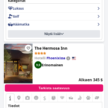
Kategoriat
Luksus
Golf
Häämatka
Näytä lisää
The Hermosa Inn
Hotelli
Phoenixissa
Erinomainen
9,0
Alkaen 345 $
Tarkista saatavuus
$
Tiedot