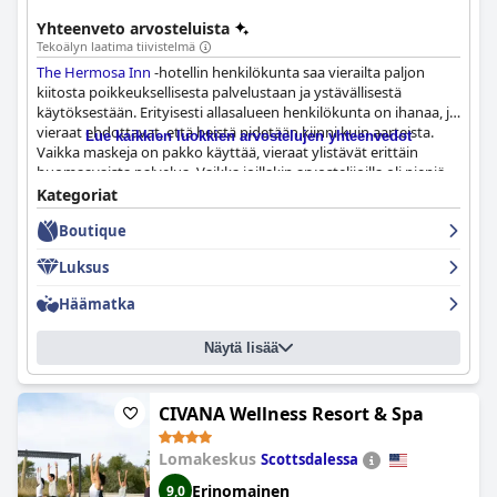
Yhteenveto arvosteluista
Tekoälyn laatima tiivistelmä
The Hermosa Inn
-hotellin henkilökunta saa vierailta paljon
kiitosta poikkeuksellisesta palvelustaan ja ystävällisestä
käytöksestään. Erityisesti allasalueen henkilökunta on ihanaa, ja
vieraat ehdottavat, että heistä pidetään kiinni kuin aarteista.
Lue kaikkien luokkien arvostelujen yhteenvedot
Vaikka maskeja on pakko käyttää, vieraat ylistävät erittäin
huomaavaista palvelua. Vaikka joillakin arvostelijoilla oli pieniä
ongelmia, useimmat pitivät ruoan laatua ja palvelua kaiken
Kategoriat
kaikkiaan hyvänä. Kaiken kaikkiaan
The Hermosa Inn
-hotellin
Boutique
henkilökunta on todella mahtavaa.
Luksus
Häämatka
Näytä lisää
CIVANA Wellness Resort & Spa
Lomakeskus
Scottsdalessa
Erinomainen
9,0