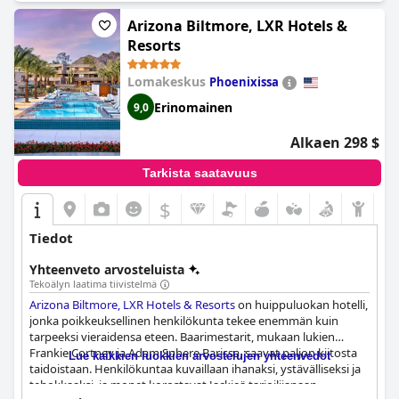
Arizona Biltmore, LXR Hotels &
Resorts
Lomakeskus
Phoenixissa
Erinomainen
9,0
Alkaen 298 $
Tarkista saatavuus
$
Tiedot
Yhteenveto arvosteluista
Tekoälyn laatima tiivistelmä
Arizona Biltmore, LXR Hotels & Resorts
on huippuluokan hotelli,
jonka poikkeuksellinen henkilökunta tekee enemmän kuin
tarpeeksi vieraidensa eteen. Baarimestarit, mukaan lukien
Frankie Cortney ja Adam Sphere Barissa, saavat paljon kiitosta
Lue kaikkien luokkien arvostelujen yhteenvedot
taidoistaan. Henkilökuntaa kuvaillaan ihanaksi, ystävälliseksi ja
tehokkaaksi, ja monet korostavat Jackieä tarjoilijanaan.