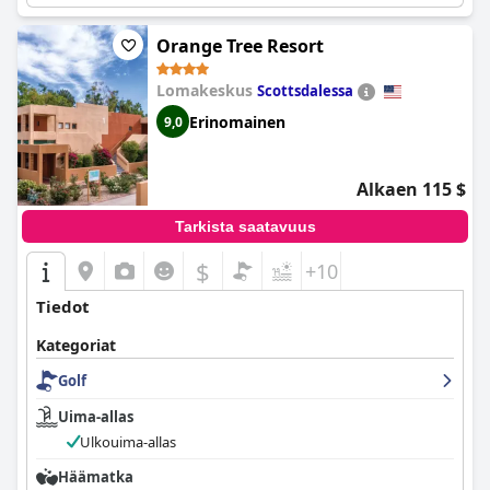
Orange Tree Resort
Lomakeskus
Scottsdalessa
Erinomainen
9,0
Alkaen 115 $
Tarkista saatavuus
$
+10
Tiedot
Kategoriat
Golf
Uima-allas
Ulkouima-allas
Häämatka