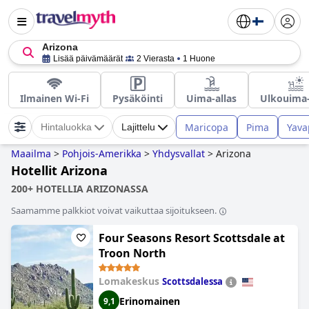
Arizona
Lisää päivämäärät
2 Vierasta
1 Huone
Ilmainen Wi-Fi
Pysäköinti
Uima-allas
Ulkouima-
Maricopa
Pima
Yava
Hintaluokka
Lajittelu
Maailma
>
Pohjois-Amerikka
>
Yhdysvallat
>
Arizona
Hotellit Arizona
200+ HOTELLIA ARIZONASSA
Saamamme palkkiot voivat vaikuttaa sijoitukseen.
Four Seasons Resort Scottsdale at
Troon North
Lomakeskus
Scottsdalessa
Erinomainen
9,1