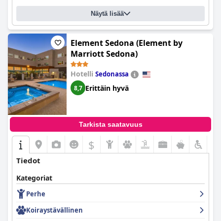
Näytä lisää
Element Sedona (Element by
Marriott Sedona)
Hotelli
Sedonassa
Erittäin hyvä
8,7
Tarkista saatavuus
$
Tiedot
Kategoriat
Perhe
Koiraystävällinen