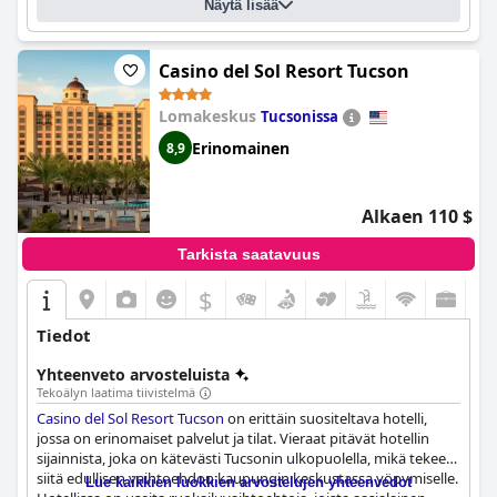
Näytä lisää
Casino del Sol Resort Tucson
Lomakeskus
Tucsonissa
Erinomainen
8,9
Alkaen 110 $
Tarkista saatavuus
$
Tiedot
Yhteenveto arvosteluista
Tekoälyn laatima tiivistelmä
Casino del Sol Resort Tucson
on erittäin suositeltava hotelli,
jossa on erinomaiset palvelut ja tilat. Vieraat pitävät hotellin
sijainnista, joka on kätevästi Tucsonin ulkopuolella, mikä tekee
siitä edullisen vaihtoehdon kaupungin keskustassa yöpymiselle.
Lue kaikkien luokkien arvostelujen yhteenvedot