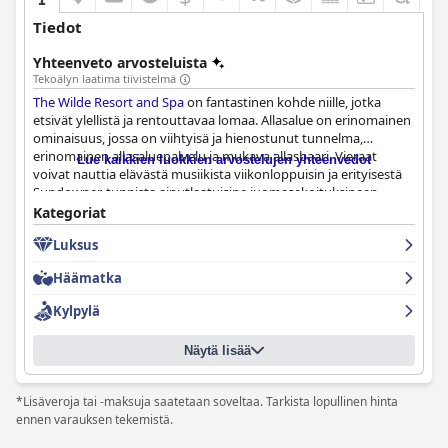
Tiedot
Yhteenveto arvosteluista
Tekoälyn laatima tiivistelmä
The Wilde Resort and Spa
on fantastinen kohde niille, jotka
etsivät ylellistä ja rentouttavaa lomaa. Allasalue on erinomainen
ominaisuus, jossa on viihtyisä ja hienostunut tunnelma,
erinomainen allasaluepalvelu ja mukava allasbaari. Vieraat
Lue kaikkien luokkien arvostelujen yhteenvedot
voivat nauttia elävästä musiikista viikonloppuisin ja erityisestä
Sundowner-tunnista ainutlaatuisine juomasekoituksineen.
Vaikka jotkut vieraat huomauttivat, että palvelut sulkeutuivat
Kategoriat
liian aikaisin, eikä omia alkoholijuomia saanut tuoda, lukuisat
Luksus
nuotiopaikat ja yleinen tunnelma korvasivat sen. Vaikka
kylmempi sää esti joitakin vieraita nauttimasta altaista ja
Häämatka
porealtaasta, ulkolämmitetty allas ja uskomattomat allastilat
olivat heidän oleskelunsa kohokohta.
Kylpylä
Näytä lisää
*Lisäveroja tai -maksuja saatetaan soveltaa. Tarkista lopullinen hinta
ennen varauksen tekemistä.