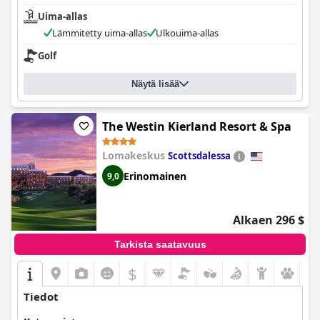
Uima-allas
Lämmitetty uima-allas
Ulkouima-allas
Golf
Näytä lisää
The Westin Kierland Resort & Spa
Lomakeskus
Scottsdalessa
Erinomainen
9,0
Alkaen 296 $
Tarkista saatavuus
$
Tiedot