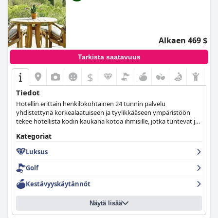
Alkaen 469 $
Tarkista saatavuus
$
Tiedot
Hotellin erittäin henkilökohtainen 24 tunnin palvelu
yhdistettynä korkealaatuiseen ja tyylikkääseen ympäristöön
tekee hotellista kodin kaukana kotoa ihmisille, jotka tuntevat ja
arvostavat parasta.
Kategoriat
Luksus
Golf
Kestävyyskäytännöt
Näytä lisää