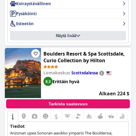
Koiraystävällinen
Pysäköinti
Esteetön
Näytä lisää
Boulders Resort & Spa Scottsdale,
Curio Collection by Hilton
Lomakeskus
Scottsdalessa
Erittäin hyvä
8,3
Alkaen 224 $
Tarkista saatavuus
$
Tiedot
Arizonan upea Sonoran-aavikko ympäröi The Bouldersia,