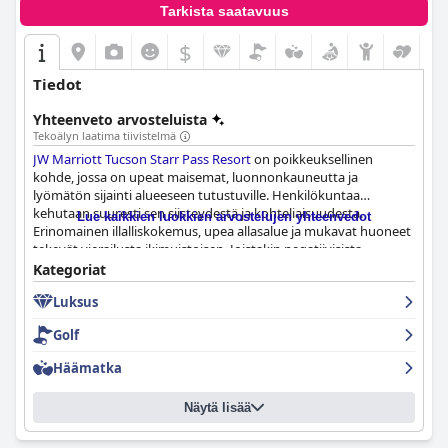
Tarkista saatavuus
$
Tiedot
Yhteenveto arvosteluista
Tekoälyn laatima tiivistelmä
JW Marriott Tucson Starr Pass Resort
on poikkeuksellinen
kohde, jossa on upeat maisemat, luonnonkauneutta ja
lyömätön sijainti alueeseen tutustuville. Henkilökuntaa
kehutaan suuresti sen siisteydestä ja kohteliaisuudesta.
Lue kaikkien luokkien arvostelujen yhteenvedot
Erinomainen illalliskokemus, upea allasalue ja mukavat huoneet
tekevät vierailusta ikimuistoisen. Joistakin negatiivisista
arvosteluista huolimatta lomakeskuksen henkilökunta ja tilat
Kategoriat
ovat erinomainen ominaisuus. Lapsiperheet rakastavat
Luksus
lomakeskusta sen lapsiystävällisen tunnelman,
pommihyppymahdollisuuksien ja vesileikkien ansiosta. Vaikka
Golf
pysäköinti tässä lomakeskuksessa voi olla haastavaa, kaikille
vieraille on tarjolla vaihtoehtoja. Kaiken kaikkiaan
JW Marriott
Häämatka
Tucson Starr Pass Resort
on poikkeuksellinen paikka yöpyä
upeine tiloineen, majesteettisine näkymineen ja erinomaisine
Näytä lisää
palveluineen.