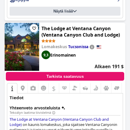
Näytä lisää
The Lodge at Ventana Canyon
(Ventana Canyon Club and Lodge)
Lomakeskus
Tucsonissa
Erinomainen
9,3
Alkaen 191 $
Tarkista saatavuus
$
Tiedot
Yhteenveto arvosteluista
Tekoälyn laatima tiivistelmä
The Lodge at Ventana Canyon (Ventana Canyon Club and
Lodge)
on kaunis lomakeskus, joka sijaitsee Ventana Canyonin
sydämessä ja tarjoaa upeat näkymät ympäröiville vuorille ja