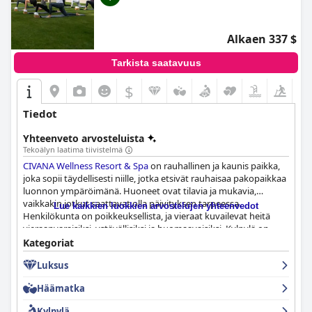
Alkaen 337 $
Tarkista saatavuus
$
Tiedot
Yhteenveto arvosteluista
Tekoälyn laatima tiivistelmä
CIVANA Wellness Resort & Spa
on rauhallinen ja kaunis paikka,
joka sopii täydellisesti niille, jotka etsivät rauhaisaa pakopaikkaa
luonnon ympäröimänä. Huoneet ovat tilavia ja mukavia,
vaikkakin jotkut saattavat olla päivityksen tarpeessa.
Lue kaikkien luokkien arvostelujen yhteenvedot
Henkilökunta on poikkeuksellista, ja vieraat kuvailevat heitä
vieraanvaraisiksi, ystävällisiksi ja huomaavaisiksi. Kylpylä on
huippuluokkaa ja tarjoaa monipuolisia palveluita, vaikka hinnat
Kategoriat
saattavat olla korkeat. Allastilat ovat erinomaiset, ja niistä on
Luksus
kauniit näkymät sekä vesiterapia-altaat. Ainoa haittapuoli on,
että kuntouima-allas on käytettävissä vain kylpylähoidon
Häämatka
yhteydessä. Kaiken kaikkiaan
CIVANA Wellness Resort & Spa
on
loistava kohde niille, jotka etsivät hyvinvointikeskeistä lomaa.
Kylpylä