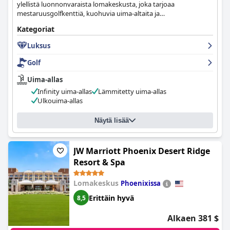
ylellistä luonnonvaraista lomakeskusta, joka tarjoaa
mestaruusgolfkenttiä, kuohuvia uima-altaita ja
tennispuutarhoja.
Kategoriat
Luksus
Golf
Uima-allas
Infinity uima-allas
Lämmitetty uima-allas
Ulkouima-allas
Näytä lisää
JW Marriott Phoenix Desert Ridge
Resort & Spa
Lomakeskus
Phoenixissa
Erittäin hyvä
8,5
Alkaen 381 $