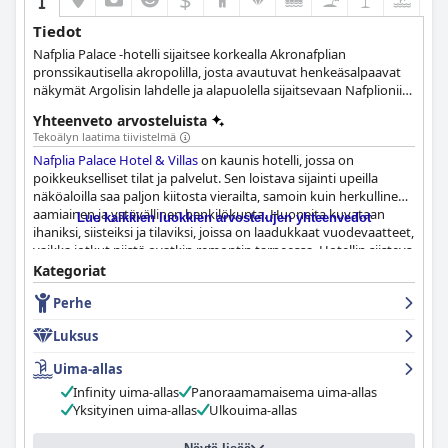
Tiedot
Nafplia Palace -hotelli sijaitsee korkealla Akronafplian
pronssikautisella akropolilla, josta avautuvat henkeäsalpaavat
näkymät Argolisin lahdelle ja alapuolella sijaitsevaan Nafplioniin.
Palkitun arkkitehdin piirustuspöydältä lähti tinkimättömän
Yhteenveto arvosteluista
ylellisen hotellin konsepti. Nyt Nafplia Palace voi jälleen kerran
Tekoälyn laatima tiivistelmä
pitää itseään Peloponnesoksen jalokivenä, ja siihen on
Nafplia Palace Hotel & Villas
on kaunis hotelli, jossa on
rakennettu uusi kokoelma henkeäsalpaavan kauniita huviloita
poikkeukselliset tilat ja palvelut. Sen loistava sijainti upeilla
ja bungaloweja.
näköaloilla saa paljon kiitosta vierailta, samoin kuin herkullinen
aamiainen ja ystävällinen henkilökunta. Huoneita kuvataan
Lue kaikkien luokkien arvostelujen yhteenvedot
ihaniksi, siisteiksi ja tilaviksi, joissa on laadukkaat vuodevaatteet,
vaikka jotkut niistä ovatkin remontin tarpeessa. Hotellin siisteys
on hieman vaihtelevaa, sillä joissakin tiloissa on parantamisen
Kategoriat
varaa, mutta toiset vieraat pitävät huoneitaan siisteinä ja hyvin
Perhe
hoidettuina. Hotellin wifi on yleinen ongelma, mutta useat
uima-allasvaihtoehdot ja mukavat sängyt korvaavat sen. Vaikka
Luksus
jotkut vieraat arvostelevat hotellia siitä, ettei se täytä 5 tähden
luokitustaan, suurin osa arvostelijoista kuvailee oleskeluaan
Uima-allas
erinomaiseksi ja paratiisimaiseksi. Kaiken kaikkiaan
Nafplia
Infinity uima-allas
Panoraamamaisema uima-allas
Palace Hotel & Villas
on kaunis ja elegantti hotelli, jossa
Yksityinen uima-allas
Ulkouima-allas
kannattaa yöpyä.