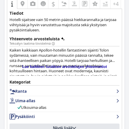
$
+4
Tiedot
Hotelli sijaitsee vain 50 metrin päässä hiekkarannalta ja tarjoaa
viihtyisää ja hyvin varustettua majoitusta sekä yksityisen
pysäköintialueen.
Yhteenveto arvosteluista
Tekoälyn laatima tiivistelmä
Kaiken kaikkiaan Apollon-hotellin fantastinen sijainti Tolon
sydämessä, vain muutaman minuutin päässä rannalta, tekee
siitä ihanteellisen paikan yöpyä. Hotelli tarjoaa herkullisen ja
runsaan aamiaisbuffetin, jossa on monia vaihtoehtoja
Lue kaikkien luokkien arvostelujen yhteenvedot
kohtuulliseen hintaan. Huoneet ovat moderneja, kauniisti
sisustettuja, hyvin pidettyjä ja poikkeuksellisen siistejä, ja niissä
on suuret parvekkeet, joista on henkeäsalpaavat merinäkymät.
Kategoriat
Asiakkaat nauttivat hotellin suuresta uima-altaasta, jossa on
Ranta
baari merinäköalalla, ja arvostavat hotellin oman
pysäköintialueen kätevyyttä. Henkilökunta on poikkeuksellista,
Uima-allas
tarjoten henkilökohtaista huomiota ja erinomaista
asiakaspalvelua, ja monet asiakkaat korostavat
Ulkouima-allas
vastaanottovirkailijaa ja hotellin johtajaa, Dimitristä. Apollon-
Pysäköinti
hotelli on ehdoton kokeilu kaikille, jotka haluavat kokea
turistialueen vilkkaan ilmapiirin ja helpon pääsyn Tolon
nähtävyyksiin.
Näytä lisää