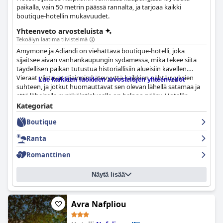
paikalla, vain 50 metrin päässä rannalta, ja tarjoaa kaikki
boutique-hotellin mukavuudet.
Yhteenveto arvosteluista
Tekoälyn laatima tiivistelmä
Amymone ja Adiandi on viehättävä boutique-hotelli, joka
sijaitsee aivan vanhankaupungin sydämessä, mikä tekee siitä
täydellisen paikan tutustua historiallisiin alueisiin kävellen.
Vieraat ylistävät sijainnin kätevyyttä kaikkien nähtävyyksien
Lue kaikkien luokkien arvostelujen yhteenvedot
suhteen, ja jotkut huomauttavat sen olevan lähellä satamaa ja
että läheiselle pysäköintialueelle on helppo pääsy. Hotellin
sijainti saa vierailta paljon kiitosta, ja he kuvailevat sitä upeaksi,
Kategoriat
loistavaksi, erinomaiseksi ja ihanteelliseksi, jotkut jopa sanovat
Boutique
sen olevan kaupungin paras paikka. Aamiainen Amymone ja
Adiandissa saa vierailta ylistäviä arvosteluja, ja monet kuvailevat
Ranta
sitä erinomaiseksi, upeaksi, ihmeelliseksi ja erinomaisen hyväksi.
Huoneet ovat siistejä, moderneja ja jokaisella on oma
Romanttinen
ainutlaatuinen tyylinsä, ja niissä on mukavat sängyt ja hyvät
suihkut. Henkilökunta on uskomattoman avuliasta ja
Näytä lisää
ystävällistä, mikä tekee Amymone ja Adiandi -hotellissa
yöpymisestä erinomaisen valinnan. Kaiken kaikkiaan Amymone
ja Adiandi tarjoavat ihastuttavan hotellikokemuksen
poikkeuksellisella sisustuksella, upeilla huoneilla ja mukavilla
Avra Nafpliou
sängyillä.