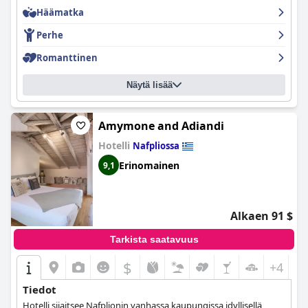
Häämatka
Perhe
Romanttinen
Näytä lisää
Amymone and Adiandi
Hotelli
Nafpliossa
Erinomainen
9,1
Alkaen 91 $
Tarkista saatavuus
$
+4
Tiedot
Hotelli sijaitsee Nafplionin vanhassa kaupungissa idyllisellä