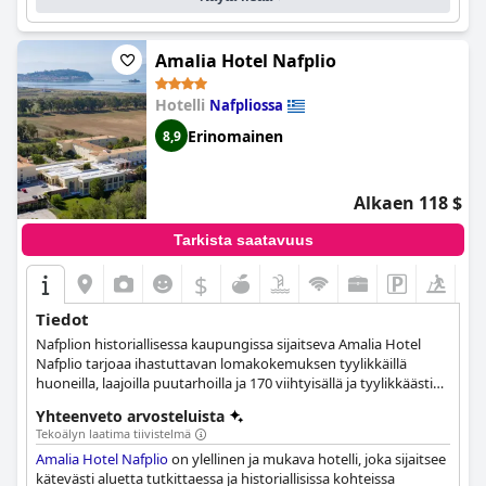
Amalia Hotel Nafplio
Hotelli
Nafpliossa
Erinomainen
8,9
Alkaen 118 $
Tarkista saatavuus
$
Tiedot
Nafplion historiallisessa kaupungissa sijaitseva Amalia Hotel
Nafplio tarjoaa ihastuttavan lomakokemuksen tyylikkäillä
huoneilla, laajoilla puutarhoilla ja 170 viihtyisällä ja tyylikkäästi
sisustetulla huoneella ja sviitillä. Vieraat voivat nauttia monista
Yhteenveto arvosteluista
mukavuuksista, kuten suuresta uima-altaasta, kuntosalista,
Tekoälyn laatima tiivistelmä
tenniskentästä, ravintolasta, loungebaarista ja marmorisesta
Amalia Hotel Nafplio
on ylellinen ja mukava hotelli, joka sijaitsee
aulasta. Hotellissa on neljä huonetyyppiä, joista on näkymät
kätevästi aluetta tutkittaessa ja historiallisissa kohteissa
puutarhaan ja olennaiset mukavuudet, ja se tarjoaa myös