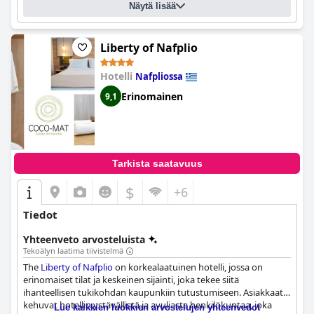
Näytä lisää
merkityksensä ja huippuluokan vieraanvaraisuutensa ansiosta -
hotelli on ehdoton vierailukohde jokaiselle matkailijalle, joka
haluaa kokea tämän kauniin kaupungin rikkaan historian ja
kulttuurin.
Liberty of Nafplio
Hotelli
Nafpliossa
Erinomainen
9,1
Tarkista saatavuus
$
+6
Tiedot
Yhteenveto arvosteluista
Tekoälyn laatima tiivistelmä
The
Liberty of Nafplio
on korkealaatuinen hotelli, jossa on
erinomaiset tilat ja keskeinen sijainti, joka tekee siitä
ihanteellisen tukikohdan kaupunkiin tutustumiseen. Asiakkaat
kehuvat hotellin ystävällistä ja avuliasta henkilökuntaa, joka
Lue kaikkien luokkien arvostelujen yhteenvedot