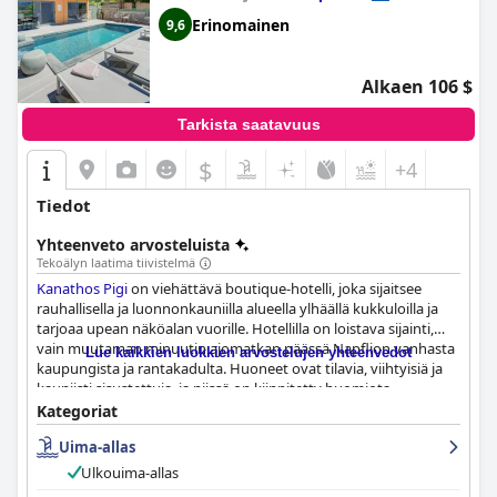
Erinomainen
9,6
Alkaen 106 $
Tarkista saatavuus
$
+4
Tiedot
Yhteenveto arvosteluista
Tekoälyn laatima tiivistelmä
Kanathos Pigi
on viehättävä boutique-hotelli, joka sijaitsee
rauhallisella ja luonnonkauniilla alueella ylhäällä kukkuloilla ja
tarjoaa upean näköalan vuorille. Hotellilla on loistava sijainti,
vain muutaman minuutin ajomatkan päässä Napflion vanhasta
Lue kaikkien luokkien arvostelujen yhteenvedot
kaupungista ja rantakadulta. Huoneet ovat tilavia, viihtyisiä ja
kauniisti sisustettuja, ja niissä on kiinnitetty huomiota
yksityiskohtiin. Hotelli on saanut kiitosta siisteydestään ja
Kategoriat
ystävällisen ja avuliaan henkilökunnan tarjoamasta
Uima-allas
poikkeuksellisesta palvelusta. Aamiainen on runsas, tuore ja
erittäin miellyttävä, ja monet vieraat kutsuvat sitä parhaaksi
Ulkouima-allas
aamiaiseksi, jonka he ovat koskaan saaneet hotellissa.