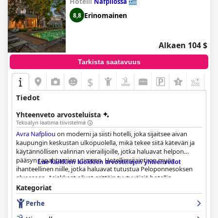
Hotelli
Nafpliossa
Erinomainen
8,8
Alkaen 104 $
Tarkista saatavuus
$
+4
Tiedot
Yhteenveto arvosteluista
Tekoälyn laatima tiivistelmä
Avra Nafpliou
on moderni ja siisti hotelli, joka sijaitsee aivan
kaupungin keskustan ulkopuolella, mikä tekee siitä kätevän ja
käytännöllisen valinnan vierailijoille, jotka haluavat helpon
pääsyn tapahtumien ytimeen. Hotellin sijainti on myös
Lue kaikkien luokkien arvostelujen yhteenvedot
ihanteellinen niille, jotka haluavat tutustua Peloponnesoksen
alueeseen. Asiakkaat olivat erittäin tyytyväisiä hotellin
aamiaisen laatuun ja valikoimaan sekä henkilökunnan
Kategoriat
huomaavaiseen ja ystävälliseen palveluun. Huoneet olivat
Perhe
tilavia, mukavia ja hyvin varusteltuja, ja niissä oli ihanat
kylpyhuoneet. Hotelli priorisoi siisteyttä.
Avra Nafpliou
-hotellin