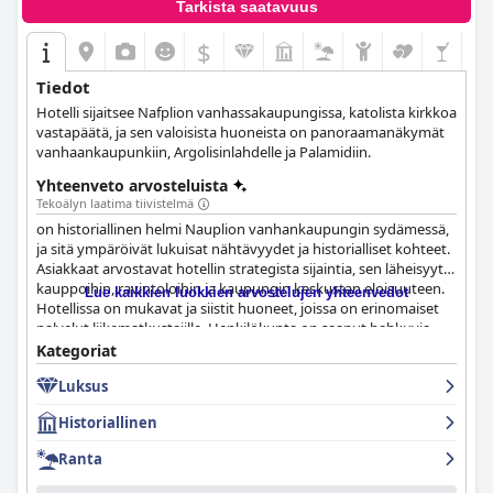
Tarkista saatavuus
$
Tiedot
Hotelli sijaitsee Nafplion vanhassakaupungissa, katolista kirkkoa
vastapäätä, ja sen valoisista huoneista on panoraamanäkymät
vanhaankaupunkiin, Argolisinlahdelle ja Palamidiin.
Yhteenveto arvosteluista
Tekoälyn laatima tiivistelmä
on historiallinen helmi Nauplion vanhankaupungin sydämessä,
ja sitä ympäröivät lukuisat nähtävyydet ja historialliset kohteet.
Asiakkaat arvostavat hotellin strategista sijaintia, sen läheisyyttä
kauppoihin, ravintoloihin ja kaupungin keskustan eloisuuteen.
Lue kaikkien luokkien arvostelujen yhteenvedot
Hotellissa on mukavat ja siistit huoneet, joissa on erinomaiset
palvelut liikematkustajille. Henkilökunta on saanut hehkuvia
arvosteluja asiakkailta erinomaisesta asiakaspalvelusta ja
Kategoriat
paikallistuntemuksesta. Asiakkaat ylistävät hotellin erinomaista
Luksus
aamiaista kuvaillen sitä runsaaksi, herkulliseksi ja anteliaaksi.
Hotellin sitoutumista puhtauteen ja Covid-herkkyyteen
Historiallinen
arvostivat asiakkaat erityisesti. Vaikka joillakin asiakkailla oli
vaihtelevia kokemuksia sängyistä, yleisesti ottaen hotellin
Ranta
vuodevaatteet näyttävät olevan mukava valinta hyviin yöuniin.
Kaiken kaikkiaan erinomaisen sijaintinsa, historiallisen