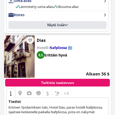
Uima-allas
henkilökunta on poikkeuksellista, ja monet vieraat ylistävät
lämmintä ja vieraanvaraista vastaanottoa, jonka he saivat
Lämmitetty uima-allas
Ulkouima-allas
saapuessaan. Ulkouima-allas on monien vieraiden kohokohta, ja
Bisnes
sitä ympäröi kaunis allasalue, jossa on älykkäästi sijoitettuja
puita tarjoamaan luonnollista varjoa. Lapsiperheet pitävät
hotellia sopivana tilavien perhehuoneiden ja lasten suosiman
Näytä lisää
uima-altaan ansiosta.
Avra Nafpliou
n sängyt on kuvattu
ylellisiksi ja mukaviksi, mikä takaa levollisen yöunen. Kaiken
kaikkiaan
Avra Nafpliou
tarjoaa virkistävän ja rentouttavan
Dias
oleskelun erittäin siistissä ja kätevässä sijainnissa, jossa on
Hotelli
Nafpliossa
poikkeuksellinen henkilökunta ja palvelut.
Erittäin hyvä
8,5
Alkaen 56 $
Tarkista saatavuus
$
+4
Tiedot
Entinen Ypsilantiksen talo, Hotel Dias, paras hotelli Nafpliossa,
sijaitsee keskeisellä paikalla Nafpliossa, josta on näkymät