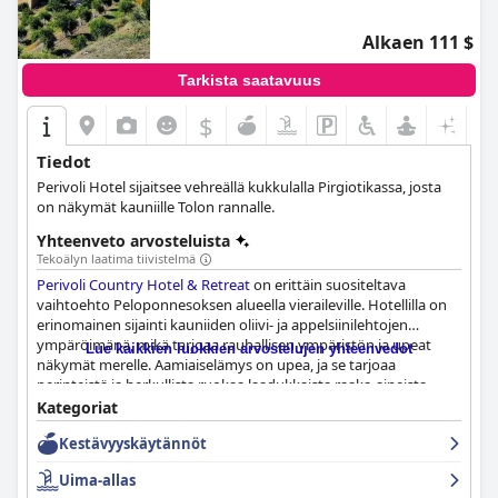
Alkaen 111 $
Tarkista saatavuus
$
Tiedot
Perivoli Hotel sijaitsee vehreällä kukkulalla Pirgiotikassa, josta
on näkymät kauniille Tolon rannalle.
Yhteenveto arvosteluista
Tekoälyn laatima tiivistelmä
Perivoli Country Hotel & Retreat
on erittäin suositeltava
vaihtoehto Peloponnesoksen alueella vieraileville. Hotellilla on
erinomainen sijainti kauniiden oliivi- ja appelsiinilehtojen
ympäröimänä, mikä tarjoaa rauhallisen ympäristön ja upeat
Lue kaikkien luokkien arvostelujen yhteenvedot
näkymät merelle. Aamiaiselämys on upea, ja se tarjoaa
perinteistä ja herkullista ruokaa laadukkaista raaka-aineista
valmistettuna. Hotellin ravintolassa tarjoillaan herkullisia
Kategoriat
perinteisiä kreikkalaisia ruokia tuoreista raaka-aineista
Kestävyyskäytännöt
valmistettuna, mikä luo erinomaisen maatilalta pöytään -
elämyksen. Hotellissa on tilavat ja mukavat huoneet, joista
Uima-allas
osassa on parvekkeet kauniilla näköaloilla. Henkilökunta on