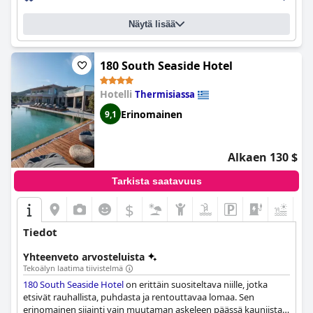
Hotellin wifi kaipaa parannusta, mutta sängyt ovat mukavat,
mikä takaa hyvät yöunet. Joistakin puutteista huolimatta
Näytä lisää
Amphitryon-hotelli on edelleen suosittu valinta niille, jotka
etsivät ylellisyyttä ja tyyliä Kreikassa.
180 South Seaside Hotel
Hotelli
Thermisiassa
Erinomainen
9,1
Alkaen 130 $
Tarkista saatavuus
$
+6
Tiedot
Yhteenveto arvosteluista
Tekoälyn laatima tiivistelmä
180 South Seaside Hotel
on erittäin suositeltava niille, jotka
etsivät rauhallista, puhdasta ja rentouttavaa lomaa. Sen
erinomainen sijainti vain muutaman askeleen päässä kauniista