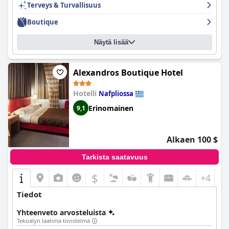
Ulkouima-allas ja poreallasalue ovat hyvin hoidettuja ja
Terveys & Turvallisuus
tarjoavat miellyttävän ja rentouttavan hetken. Kaiken kaikkiaan
Boutique
Kanathos Pigi
tarjoaa viihtyisän ja rauhallisen oleskelun, joka on
ihanteellinen niille, jotka etsivät syrjäisempää ja rauhallisempaa
sijaintia.
Näytä lisää
Alexandros Boutique Hotel
Hotelli
Nafpliossa
Erinomainen
9,1
Alkaen 100 $
Tarkista saatavuus
$
+4
Tiedot
Yhteenveto arvosteluista
Tekoälyn laatima tiivistelmä