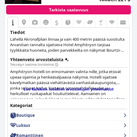
Tarkista saatavuus
$
Tiedot
Lähellä Akronafplian linnaa ja vain 400 metrin päässä suositulta
Arvanitian rannalta sijaitseva Hotel Amphitryon tarjoaa
tyylikkäitä huoneita, joiden parvekkeilta on näkymät Bourtzi-
joelle.
Yhteenveto arvosteluista
Tekoälyn laatima tiivistelmä
Amphitryon-hotelli on erinomainen valinta niille, jotka etsivät
upeaa sijaintia ja henkeäsalpaavia näkymiä. Hotelli sijaitsee
kävelymatkan päässä viehättävästä vanhastakaupungista,
jonka suloiset kadut, loistavat ostosmahdollisuudet ja
Lue kaikkien luokkien arvostelujen yhteenvedot
herkulliset ruokapaikat houkuttelevat. Aamiainen on
erinomainen, ja laadukkaat ja maukkaat vaihtoehdot tarjoillaan
tilauksesta. Huoneet saavat vaihtelevia arvosteluja, mutta
Kategoriat
useimmat vieraat vaikuttavat olevan tyytyväisiä
Boutique
kokemukseensa. Hotelli on erittäin siisti ja mukava, ja
henkilökunta tarjoaa ystävällistä palvelua. Henkilökunta on
Luksus
poikkeuksellista, ja monet vieraat ylistävät heidän
ammattitaitoaan, ystävällisyyttään ja erinomaista palveluaan.
Romanttinen