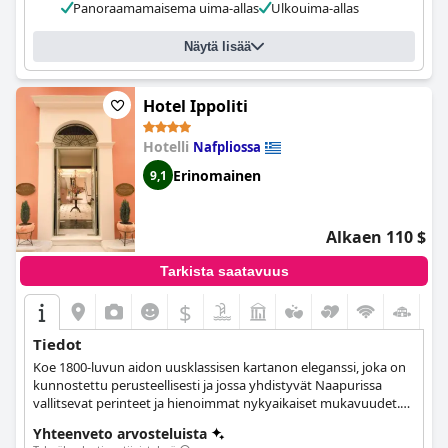
Panoraamamaisema uima-allas
Ulkouima-allas
illallinen saivat vaihtelevia arvosteluja, mutta uima-altaan äärellä
sijaitseva ravintola tarjoilee aitoa ja herkullista kreikkalaista
ruokaa päivittäisine erikoisuuksineen, joita suositellaan
Näytä lisää
lämpimästi. Hotelli sijaitsee hyvällä paikalla, josta on helppo
pääsy Nauplioon, Epidauroseen ja Myceneen. Kaiken kaikkiaan,
jos etsit kätevää sijaintia upealla näköalalla, King Minos -hotelli
Hotel Ippoliti
voi olla loistava vaihtoehto.
Hotelli
Nafpliossa
Erinomainen
9,1
Alkaen 110 $
Tarkista saatavuus
$
Tiedot
Koe 1800-luvun aidon uusklassisen kartanon eleganssi, joka on
kunnostettu perusteellisesti ja jossa yhdistyvät Naapurissa
vallitsevat perinteet ja hienoimmat nykyaikaiset mukavuudet.
Se valloittaa sinut yksinkertaisuudellaan ja tyylikkäällä
Yhteenveto arvosteluista
sisustuksellaan.