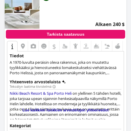
Alkaen 240 $
Tarkista saatavuus
$
Tiedot
Α 1970-luvulta peräisin oleva rakennus, joka on muutettu
tyylikkääksi ja hienostuneeksi lomakeskukseksi viehättävässä
Porto Helissä, josta on panoraamanäkymät kaupunkiin,
hiekkarannoille ja lahden kristallinkirkkaisiin vesiin.
Yhteenveto arvosteluista
Tekoälyn laatima tiivistelmä
Nikki Beach Resort & Spa Porto Heli
on ylellinen 5 tähden hotelli,
joka tarjoaa upean sijainnin henkeäsalpaavilla näkymillä Porto
Helin lahdelle. Hotellissa on moderneja ja tyylikkäitä huoneita,
jotka ovat tilavia, siistejä ja mukavia, ja ne on varustettu erittäin
Lue kaikkien luokkien arvostelujen yhteenvedot
korkeatasoisesti. Aamiainen on erinomainen ominaisuus, jossa
on hämmästyttävä valikoima lämpimiä ja kylmiä ruokia,
tuoremehuja ja jopa tilauksesta valmistettuja vaihtoehtoja.
Kategoriat
Uima-allas ja ranta ovat kiinteistön kohokohtia, ja niissä on