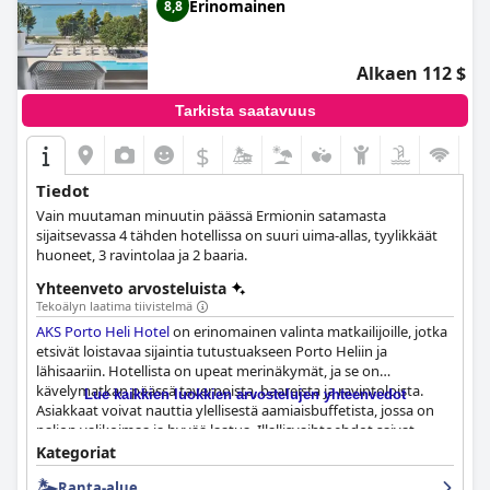
Erinomainen
8,8
Alkaen 112 $
Tarkista saatavuus
$
Tiedot
Vain muutaman minuutin päässä Ermionin satamasta
sijaitsevassa 4 tähden hotellissa on suuri uima-allas, tyylikkäät
huoneet, 3 ravintolaa ja 2 baaria.
Yhteenveto arvosteluista
Tekoälyn laatima tiivistelmä
AKS Porto Heli Hotel
on erinomainen valinta matkailijoille, jotka
etsivät loistavaa sijaintia tutustuakseen Porto Heliin ja
lähisaariin. Hotellista on upeat merinäkymät, ja se on
kävelymatkan päässä tavernoista, baareista ja ravintoloista.
Lue kaikkien luokkien arvostelujen yhteenvedot
Asiakkaat voivat nauttia ylellisestä aamiaisbuffetista, jossa on
paljon valikoimaa ja hyvää laatua. Illallisvaihtoehdot saivat
vaihtelevia arvosteluja, mutta yleisesti ottaen ne vaikuttavat
Kategoriat
tyydyttäviltä. Tilavat ja siistit huoneet, joissa on mukavat
Ranta-alue
sängyt, tarjoavat ihanat näkymät parvekkeilta. Suurin osa