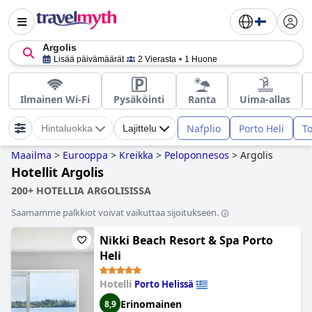
Argolis
Lisää päivämäärät
2 Vierasta
1 Huone
Ilmainen Wi-Fi
Pysäköinti
Ranta
Uima-allas
Nafplio
Porto Heli
To
Hintaluokka
Lajittelu
Maailma
>
Eurooppa
>
Kreikka
>
Peloponnesos
>
Argolis
Hotellit Argolis
200+ HOTELLIA ARGOLISISSA
Saamamme palkkiot voivat vaikuttaa sijoitukseen.
Nikki Beach Resort & Spa Porto
Heli
Hotelli
Porto Helissä
Erinomainen
8,9