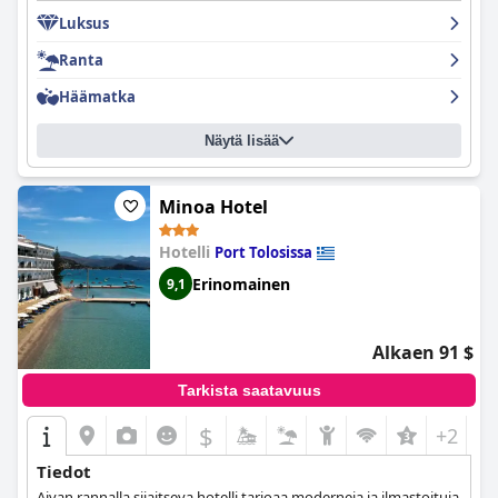
Luksus
Ranta
Häämatka
Näytä lisää
Minoa Hotel
Hotelli
Port Tolosissa
Erinomainen
9,1
Alkaen 91 $
Tarkista saatavuus
$
+2
Tiedot
Aivan rannalla sijaitseva hotelli tarjoaa moderneja ja ilmastoituja