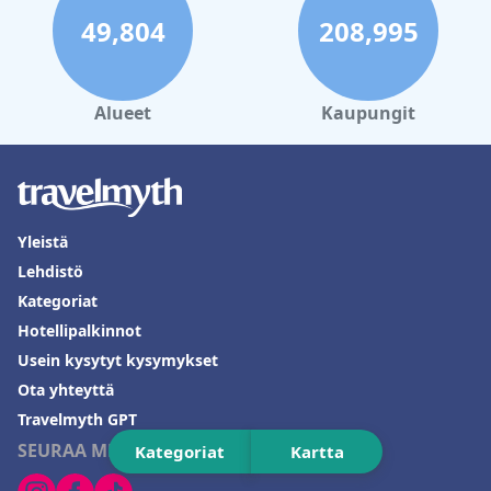
49,804
208,995
Alueet
Kaupungit
Yleistä
Lehdistö
Kategoriat
Hotellipalkinnot
Usein kysytyt kysymykset
Ota yhteyttä
Travelmyth GPT
SEURAA MEITÄ
Kategoriat
Kartta