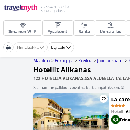
7,258,491 hotellia
60 kategoriassa
Ilmainen Wi-Fi
Pysäköinti
Ranta
Uima-allas
Hintaluokka
Lajittelu
Maailma
>
Eurooppa
>
Kreikka
>
Jooniansaaret
>
Hotellit Alikanas
122 HOTELLIA ALIKANASISSA ALUEELLA TAI LA
Saamamme palkkiot voivat vaikuttaa sijoitukseen.
La care
Hotelli
Al
Erin
9,3