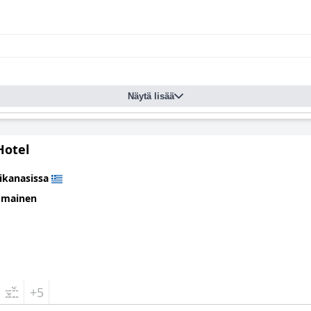
Näytä lisää
Hotel
ikanasissa
omainen
+5