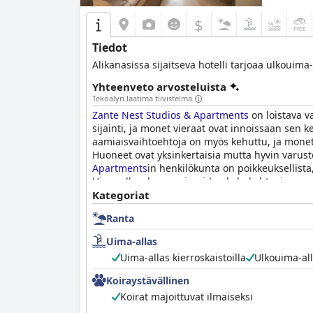
$
Tiedot
Alikanasissa sijaitseva hotelli tarjoaa ulkouim
Yhteenveto arvosteluista
Tekoälyn laatima tiivistelmä
Zante Nest Studios & Apartments
on loistava va
sijainti, ja monet vieraat ovat innoissaan sen 
aamiaisvaihtoehtoja on myös kehuttu, ja monet 
Huoneet ovat yksinkertaisia mutta hyvin varustet
Apartments
in henkilökunta on poikkeuksellista,
Uima-allasalue on vieraiden kohokohta, ja monet
on runsaasti baareja, ravintoloita ja kauppoja
Kategoriat
arvostivat läheisten kauniiden rantojen läheisy
Ranta
Uima-allas
Uima-allas kierroskaistoilla
Ulkouima-al
Koiraystävällinen
Koirat majoittuvat ilmaiseksi