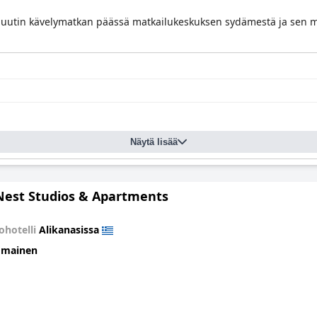
minuutin kävelymatkan päässä matkailukeskuksen sydämestä ja sen mo
Näytä lisää
Nest Studios & Apartments
ohotelli
Alikanasissa
omainen