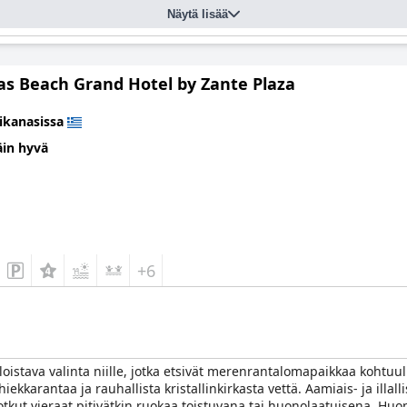
Näytä lisää
as Beach Grand Hotel by Zante Plaza
ikanasissa
äin hyvä
+6
loistava valinta niille, jotka etsivät merenrantalomapaikkaa kohtuull
iekkarantaa ja rauhallista kristallinkirkasta vettä. Aamiais- ja illa
kut vieraat pitivätkin ruokaa toistuvana tai huonolaatuisena. Huonee