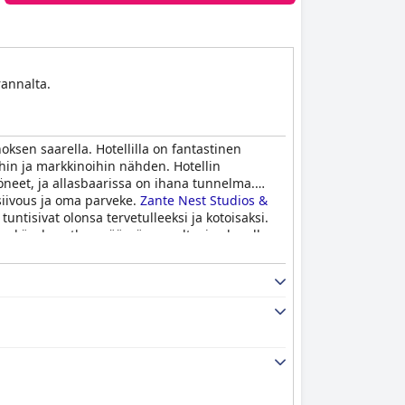
rannalta.
thoksen saarella. Hotellilla on fantastinen
oihin ja markkinoihin nähden. Hotellin
öneet, ja allasbaarissa on ihana tunnelma.
 siivous ja oma parveke.
Zante Nest Studios &
tuntisivat olonsa tervetulleeksi ja kotoisaksi.
yen kävelymatkan päässä rannalta, ja alueella
n kaikkiaan vieraat nauttivat vierailustaan ja