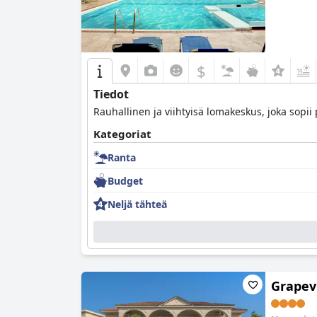
$
Tiedot
Rauhallinen ja viihtyisä lomakeskus, joka sopii 
Kategoriat
Ranta
Budget
Neljä tähteä
Grapev