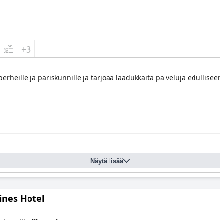
+3
perheille ja pariskunnille ja tarjoaa laadukkaita palveluja edullisee
Näytä lisää
ines Hotel