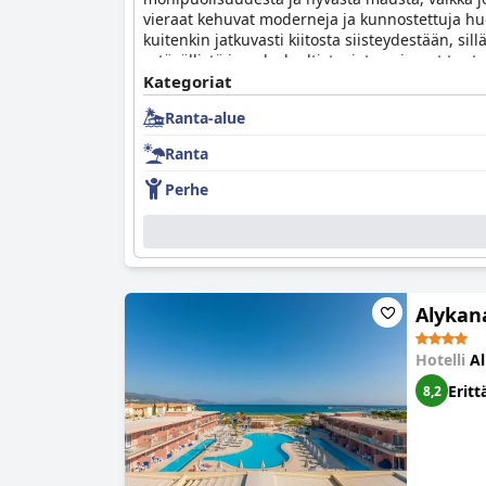
vieraat kehuvat moderneja ja kunnostettuja huon
kuitenkin jatkuvasti kiitosta siisteydestään, si
ystävällistä ja palvelualtista, joten vieraat tun
että allasalue voi olla meluisa. Lapsiperheet pit
Kategoriat
ei ehkä olekaan täydellinen, se tarjoaa valikoim
Ranta-alue
kohtuuhintaisen all inclusive -lomakeskuksen 
Ranta
Perhe
Alykana
Hotelli
Al
Eritt
8,2