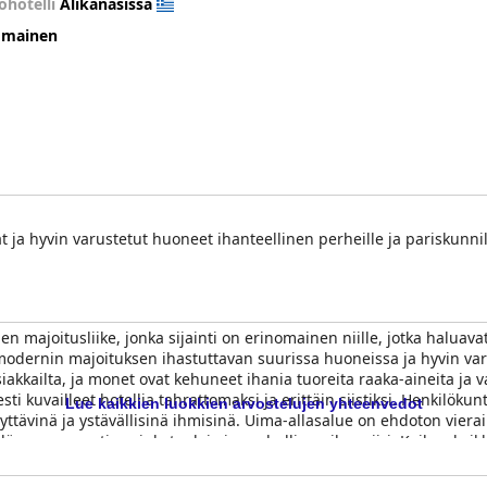
ohotelli
Alikanasissa
omainen
ät ja hyvin varustetut huoneet ihanteellinen perheille ja pariskunnill
 majoitusliike, jonka sijainti on erinomainen niille, jotka haluavat
a modernin majoituksen ihastuttavan suurissa huoneissa ja hyvin v
kkailta, ja monet ovat kehuneet ihania tuoreita raaka-aineita ja va
sti kuvailleet hotellia tahrattomaksi ja erittäin siistiksi. Henkilökunt
Lue kaikkien luokkien arvostelujen yhteenvedot
ävinä ja ystävällisinä ihmisinä. Uima-allasalue on ehdoton vierailu
llä on runsaasti aurinkotuoleja ja rauhallinen ilmapiiri. Kaiken kai
illa hinnoilla ja mukavuuksilla, kuten uima-altaalla ja minikeittiöillä