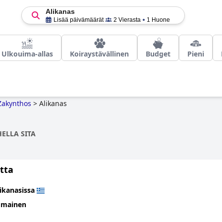
Alikanas
Lisää päivämäärät
2 Vierasta
1 Huone
Ulkouima-allas
Koiraystävällinen
Budget
Pieni
Zakynthos
>
Alikanas
HELLA SITA
tta
ikanasissa
omainen