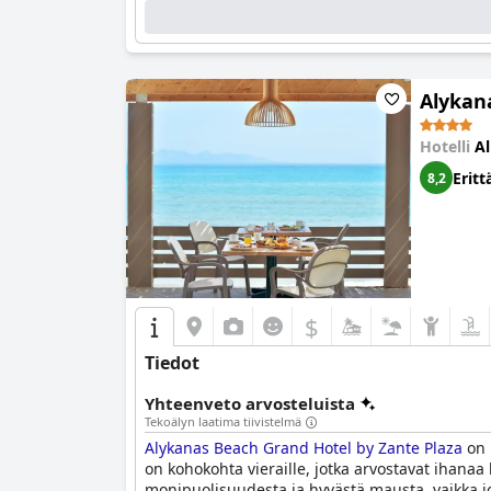
Alykan
Hotelli
Al
Eritt
8,2
$
Tiedot
Yhteenveto arvosteluista
Tekoälyn laatima tiivistelmä
Alykanas Beach Grand Hotel by Zante Plaza
on 
on kohokohta vieraille, jotka arvostavat ihanaa h
monipuolisuudesta ja hyvästä mausta, vaikka jot