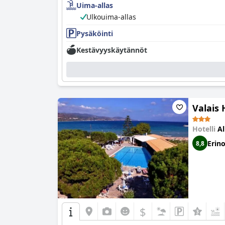
Uima-allas
Ulkouima-allas
Pysäköinti
Kestävyyskäytännöt
Valais 
Hotelli
Al
Erin
8,8
$