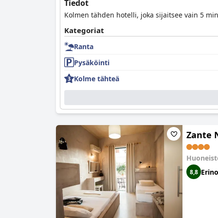
Tiedot
Kolmen tähden hotelli, joka sijaitsee vain 5 
Kategoriat
Ranta
Pysäköinti
Kolme tähteä
Zante 
Huoneist
Erin
8,8