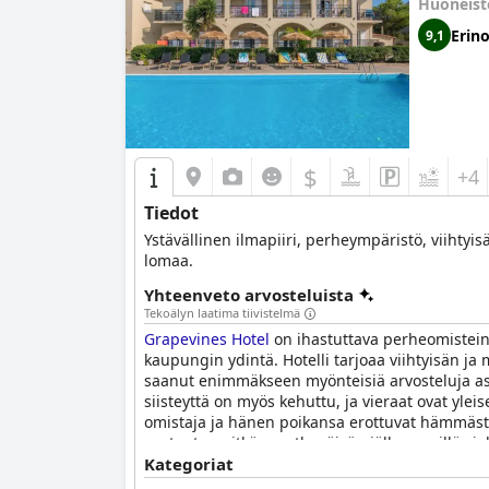
Huoneist
Erin
9,1
$
+4
Tiedot
Ystävällinen ilmapiiri, perheympäristö, viihtyis
lomaa.
Yhteenveto arvosteluista
Tekoälyn laatima tiivistelmä
Grapevines Hotel
on ihastuttava perheomisteinen
kaupungin ydintä. Hotelli tarjoaa viihtyisän j
saanut enimmäkseen myönteisiä arvosteluja asia
siisteyttä on myös kehuttu, ja vieraat ovat yleise
omistaja ja hänen poikansa erottuvat hämmästytt
rentoutua pitkän matkapäivän jälkeen, sillä sie
hotelli lyhytaikaista oleskelua varten kohtuullis
Kategoriat