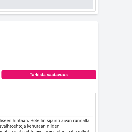
Tarkista saatavuus
iseen hintaan. Hotellin sijainti aivan rannalla
llisvaihtoehtoja kehutaan niiden
t saavat vaihtelevia arvosteluja, sillä jotkut