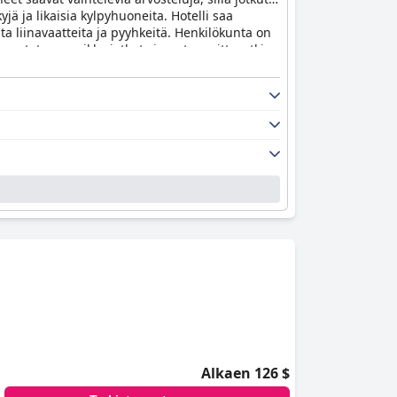
ä ja likaisia kylpyhuoneita. Hotelli saa
ita liinavaatteita ja pyyhkeitä. Henkilökunta on
rvostetaan, vaikka jotkut vieraat varoittavatkin,
tilaa rannalla. Kaiken kaikkiaan, vaikka hotelli
misen arvoinen, jos haluat löytää
Alkaen 126 $