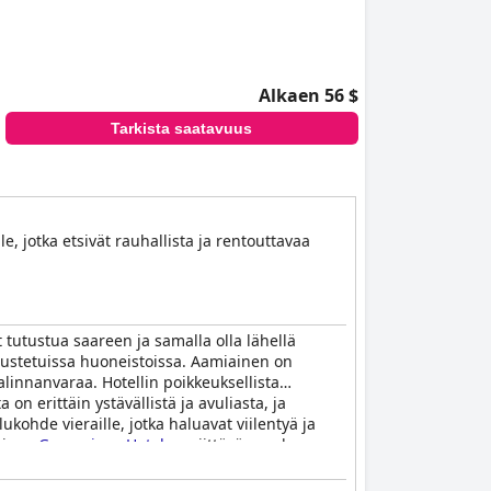
Alkaen 56 $
Tarkista saatavuus
e, jotka etsivät rauhallista ja rentouttavaa
 tutustua saareen ja samalla olla lähellä
arustetuissa huoneistoissa. Aamiainen on
linnanvaraa. Hotellin poikkeuksellista
a on erittäin ystävällistä ja avuliasta, ja
kohde vieraille, jotka haluavat viilentyä ja
kkiaan
Grapevines Hotel
on riittävän mukava
.