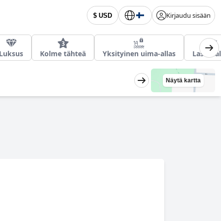
Kirjaudu sisään
$ USD
Luksus
Kolme tähteä
Yksityinen uima-allas
Lastenal
Näytä kartta