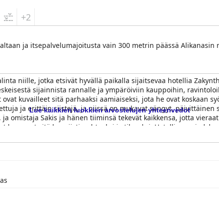
+2
a-altaan ja itsepalvelumajoitusta vain 300 metrin päässä Alikanasin 
linta niille, jotka etsivät hyvällä paikalla sijaitsevaa hotellia Zakyn
keskeisestä sijainnista rannalle ja ympäröiviin kauppoihin, ravintol
ovat kuvailleet sitä parhaaksi aamiaiseksi, jota he ovat koskaan sy
tuja ja erittäin siistejä, ja niissä on mukavat sängyt, päivittäinen
Lue kaikkien luokkien arvostelujen yhteenvedot
 ja omistaja Sakis ja hänen tiiminsä tekevät kaikkensa, jotta vieraat 
 kuvaavat sitä kauniisti puhtaaksi ja tilavaksi. Hotelli on vain lyh
, joten on helppo käydä syömässä tai ostamassa matkamuistoja. Kaike
yttä.
las