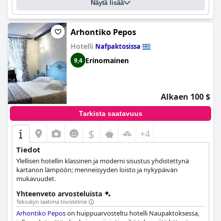
Näytä lisää
Kaiken kaikkiaan
Battaglia di Lepanto
on täydellinen valinta
kaikille, jotka etsivät tyylikästä ja moitteetonta majoitusta
Naupaktoksessa.
Arhontiko Pepos
Hotelli
Nafpaktosissa
Erinomainen
9,4
Alkaen 100 $
Tarkista saatavuus
$
+4
Tiedot
Ylellisen hotellin klassinen ja moderni sisustus yhdistettynä
kartanon lämpöön; menneisyyden loisto ja nykypäivän
mukavuudet.
Yhteenveto arvosteluista
Tekoälyn laatima tiivistelmä
Arhontiko Pepos
on huippuarvosteltu hotelli Naupaktoksessa,