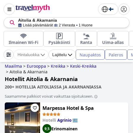
Aitolia & Akarnania
Lisää päivämäärät
2 Vierasta
1 Huone
Ilmainen Wi-Fi
Pysäköinti
Ranta
Uima-allas
Naupaktos
Paleros
Hintaluokka
Lajittelu
Maailma
>
Eurooppa
>
Kreikka
>
Keski-Kreikka
>
Aitolia & Akarnania
Hotellit Aitolia & Akarnania
200+ HOTELLIA AITOLIASSA JA AKARNANIASSA
Saamamme palkkiot voivat vaikuttaa sijoitukseen.
Marpessa Hotel & Spa
Hotelli
Agrinio
Erinomainen
9,5