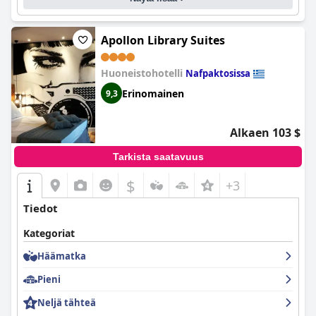
päivittäinen siivous takaavat viihtyisän ja miellyttävän
kokemuksen.
Apollon Library Suites
Huoneistohotelli
Nafpaktosissa
Erinomainen
9,3
Alkaen 103 $
Tarkista saatavuus
$
+3
Tiedot
Kategoriat
Häämatka
Pieni
Neljä tähteä