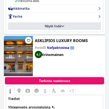
Ulkouima-allas
tuotteita. Hotelli on ylpeä puhtaista ja tilavista huoneista, ja
vieraat kehuvat henkilökunnan ystävällisyyttä ja avuliaisuutta.
Häämatka
Uima-allasalue on upea ja tarjoaa upeat tilat lapsille, mukaan
Perhe
lukien sisä- ja ulkoleikkialueet. Vaikka parantamisen varaa onkin,
Thermios Apollon
on kaunis hotelli, joka ylittää odotukset
tarjotessaan palveluita nautinnollista oleskelua varten.
Näytä lisää
ASKLIPIOS LUXURY ROOMS
Hotelli
Nafpaktosissa
Erinomainen
9,7
Tarkista saatavuus
$
+3
Tiedot
Yhteenveto arvosteluista