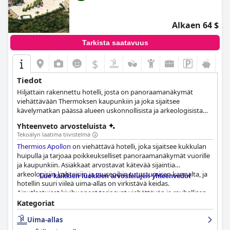
Alkaen 64 $
Tarkista saatavuus
$
Tiedot
Hiljattain rakennettu hotelli, josta on panoraamanäkymät
viehättävään Thermoksen kaupunkiin ja joka sijaitsee
kävelymatkan päässä alueen uskonnollisista ja arkeologisista
kohteista.
Yhteenveto arvosteluista
Tekoälyn laatima tiivistelmä
Thermios Apollon
on viehättävä hotelli, joka sijaitsee kukkulan
huipulla ja tarjoaa poikkeukselliset panoraamanäkymät vuorille
ja kaupunkiin. Asiakkaat arvostavat kätevää sijaintia
arkeologisiin kohteisiin ja museoihin tutustumisen kannalta, ja
Lue kaikkien luokkien arvostelujen yhteenvedot
hotellin suuri viileä uima-allas on virkistävä keidas.
Ainutlaatuiset kivihuoneet tarjoavat viehättävän ja rauhallisen
pakopaikan. Hotellin ravintolassa ja uima-altaan äärellä
Kategoriat
sijaitsevassa tavernassa tarjoillaan herkullista ja jopa
Uima-allas
"hämmästyttävää" ruokaa moitteettomalla palvelulla, ja
buffetaamiainen tarjoaa hyvän valikoiman ja kotitekoisia