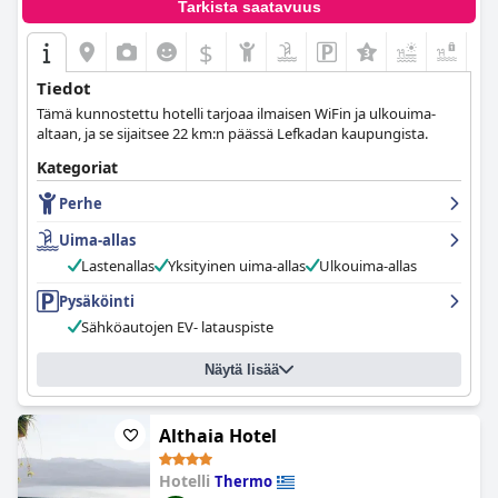
Tarkista saatavuus
$
+5
Tiedot
Tämä kunnostettu hotelli tarjoaa ilmaisen WiFin ja ulkouima-
altaan, ja se sijaitsee 22 km:n päässä Lefkadan kaupungista.
Kategoriat
Perhe
Uima-allas
Lastenallas
Yksityinen uima-allas
Ulkouima-allas
Pysäköinti
Sähköautojen EV- latauspiste
Näytä lisää
Althaia Hotel
Hotelli
Thermo