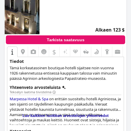
Alkaen 123 $
Tarkista saatavuus
$
Tiedot
Tämä korkeatasoinen boutique-hotelli sijaitsee noin vuonna
1926 rakennetussa entisessä kauppiaan talossa vain minuutin
päässä Agrinion arkeologisesta Papastrateio-museosta.
Yhteenveto arvosteluista
Tekoälyn laatima tiivistelmä
Marpessa Hotel & Spa
on erittäin suositeltu hotelli Agriniossa, ja
sen sijainti on täydellinen kaupungin pääkadulla. Vieraat
ylistävät hotellin kaunista tunnelmaa, sisustusta ja rakennusta.
Aamiainen on erinomainen, ja siinä on laaja valikoima
Lue kaikkien luokkien arvostelujen yhteenvedot
vaihtoehtoja ja maukas keittiö. Huoneet ovat siistejä, hiljaisia ​​ja
kauniisti sisustettuja, niissä on mukavat sängyt ja erinomainen
siivouspalvelu. Hotelli on viehättävä, viihtyisä ja kaikki on