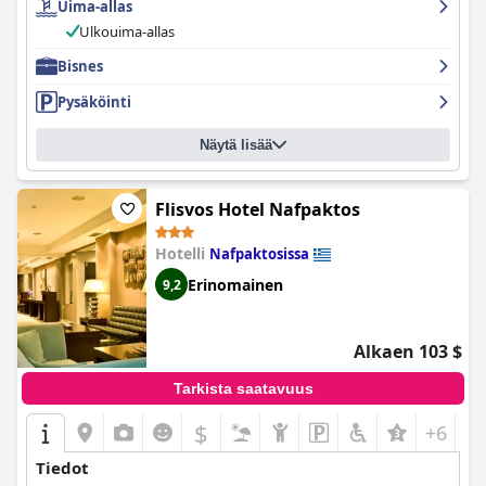
Uima-allas
kylpyhuoneiden, ja arvostavat hotellin sisustuksen
yksityiskohtiin kiinnitettyä huomiota. Myös aamiainen ja
Ulkouima-allas
ravintola saavat korkeat arvostelut, ja vieraat kuvaavat ruokaa
erinomaiseksi ja laadukkaaksi. Hotellin henkilökunta on
Bisnes
poikkeuksellista, ja vieraat ylistävät heidän ystävällisyyttään ja
Pysäköinti
palvelualttiuttaan. Uima-allasalue mainitaan myös hotellin
kohokohtana, sillä sen kirkkaat vedet ja seesteinen ympäristö
sopivat täydellisesti rentoutumiseen. Kaiken kaikkiaan vieraat
Näytä lisää
suosittelevat Althaia-hotellia ikimuistoisen ja miellyttävän
oleskelun vuoksi.
Flisvos Hotel Nafpaktos
Hotelli
Nafpaktosissa
Erinomainen
9,2
Alkaen 103 $
Tarkista saatavuus
$
+6
Tiedot