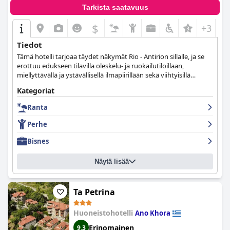
Tarkista saatavuus
$
+3
Tiedot
Tämä hotelli tarjoaa täydet näkymät Rio - Antirion sillalle, ja se
erottuu edukseen tilavilla oleskelu- ja ruokailutiloillaan,
miellyttävällä ja ystävällisellä ilmapiirillään sekä viihtyisillä
huoneillaan, joissa on modernit kylpyhuoneet.
Kategoriat
Ranta
Perhe
Bisnes
Näytä lisää
Ta Petrina
Huoneistohotelli
Ano Khora
Erinomainen
9,3