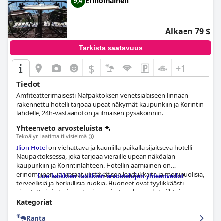
Erinomainen
9,4
Alkaen 79 $
Tarkista saatavuus
$
+1
Tiedot
Amfiteatterimaisesti Nafpaktoksen venetsialaiseen linnaan
rakennettu hotelli tarjoaa upeat näkymät kaupunkiin ja Korintin
lahdelle, 24h-vastaanoton ja ilmaisen pysäköinnin.
Yhteenveto arvosteluista
Tekoälyn laatima tiivistelmä
Ilion Hotel
on viehättävä ja kauniilla paikalla sijaitseva hotelli
Naupaktoksessa, joka tarjoaa vieraille upean näköalan
kaupunkiin ja Korintinlahteen. Hotellin aamiainen on
erinomainen, ja vieraat ylistävät sen laadukkaita ja monipuolisia,
Lue kaikkien luokkien arvostelujen yhteenvedot
terveellisiä ja herkullisia ruokia. Huoneet ovat tyylikkäästi
sisustettuja ja tarjoavat erinomaiset mukavuudet viihtyisään
oleskeluun, ja tilat ovat poikkeuksellisen siistit ja sängyt
Kategoriat
mukavat. Hotellin henkilökunta on ystävällistä ja avuliasta, ja he
Ranta
tekevät jatkuvasti parhaansa varmistaakseen miellyttävän