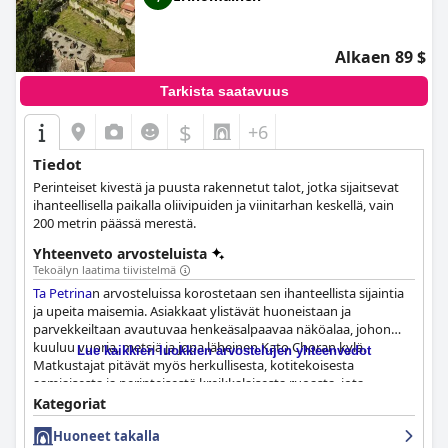
Alkaen 89 $
Tarkista saatavuus
$
+6
Tiedot
Perinteiset kivestä ja puusta rakennetut talot, jotka sijaitsevat
ihanteellisella paikalla oliivipuiden ja viinitarhan keskellä, vain
200 metrin päässä merestä.
Yhteenveto arvosteluista
Tekoälyn laatima tiivistelmä
Ta Petrina
n arvosteluissa korostetaan sen ihanteellista sijaintia
ja upeita maisemia. Asiakkaat ylistävät huoneistaan ja
parvekkeiltaan avautuvaa henkeäsalpaavaa näköalaa, johon
kuuluu vuoria, metsiä ja jopa läheinen Kato Choran kylä.
Lue kaikkien luokkien arvostelujen yhteenvedot
Matkustajat pitävät myös herkullisesta, kotitekoisesta
aamiaisesta ja perinteisestä kreikkalaisesta ruoasta, jota
tarjoillaan hotellin omassa ravintolassa. Huoneet ovat tilavia,
Kategoriat
siistejä ja kauniisti sisustettuja, ja monissa huoneissa on viihtyisä
Huoneet takalla
takka. Hotelli on ylpeä siitä, että se tarjoaa vierailleen siistin ja