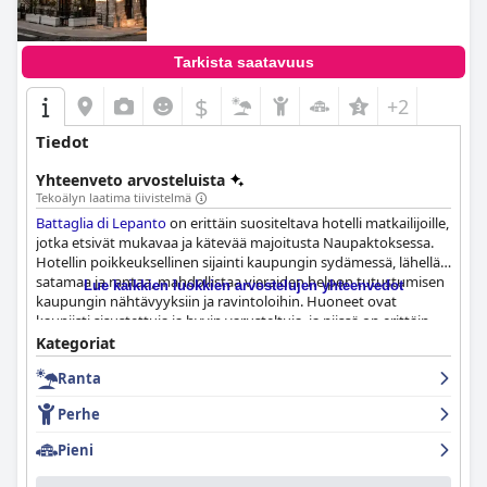
Tarkista saatavuus
$
+2
Tiedot
Yhteenveto arvosteluista
Tekoälyn laatima tiivistelmä
Battaglia di Lepanto
on erittäin suositeltava hotelli matkailijoille,
jotka etsivät mukavaa ja kätevää majoitusta Naupaktoksessa.
Hotellin poikkeuksellinen sijainti kaupungin sydämessä, lähellä
satamaa ja rantaa, mahdollistaa vieraiden helpon tutustumisen
Lue kaikkien luokkien arvostelujen yhteenvedot
kaupungin nähtävyyksiin ja ravintoloihin. Huoneet ovat
kauniisti sisustettuja ja hyvin varusteltuja, ja niissä on erittäin
mukavat sängyt ja suuret suihkut. Aamiaisbuffet on fantastinen,
Kategoriat
ja siinä on laaja valikoima tuoreita ja käsintehtyjä vaihtoehtoja,
Ranta
kuten kreikkalaisia erikoisuuksia ja herkullista kahvia. Hotellin
erinomaista puhtautta ja huomiota yksityiskohtiin kehuvat
Perhe
jatkuvasti vieraat, samoin kuin ystävällinen ja avulias
henkilökunta. Hotellin lähellä oleva ranta on vetonaula kauniine
Pieni
ja rauhoittavine vesineen. Hotelli on myös loistava vaihtoehto
lapsiperheille viehättävine ja mukavine perhehuoneineen.