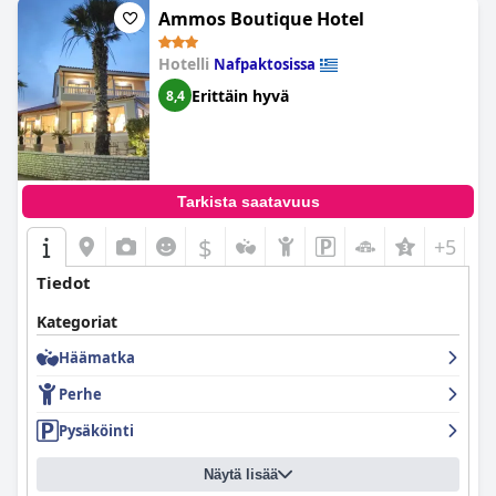
Kaiken kaikkiaan Delfini-hotelli tarjoaa miellyttävän ja
Ammos Boutique Hotel
rentouttavan loman perheille, pariskunnille ja pienille ryhmille.
Hotelli
Nafpaktosissa
Erittäin hyvä
8,4
Tarkista saatavuus
$
+5
Tiedot
Kategoriat
Häämatka
Perhe
Pysäköinti
Näytä lisää