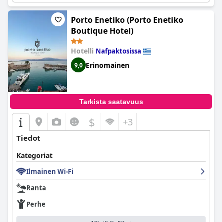
Porto Enetiko (Porto Enetiko
Boutique Hotel)
Hotelli
Nafpaktosissa
Erinomainen
9,0
Tarkista saatavuus
$
+3
Tiedot
Kategoriat
Ilmainen Wi-Fi
Ranta
Perhe