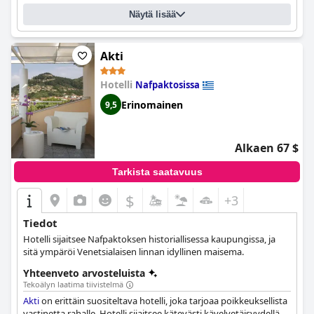
Näytä lisää
Akti
Hotelli
Nafpaktosissa
Erinomainen
9,5
Alkaen 67 $
Tarkista saatavuus
$
+3
Tiedot
Hotelli sijaitsee Nafpaktoksen historiallisessa kaupungissa, ja
sitä ympäröi Venetsialaisen linnan idyllinen maisema.
Yhteenveto arvosteluista
Tekoälyn laatima tiivistelmä
Akti
on erittäin suositeltava hotelli, joka tarjoaa poikkeuksellista
vastinetta rahalle. Hotelli sijaitsee kätevästi kävelyetäisyydellä