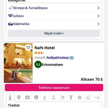
Kategoriat
moitteetonta pienintä yksityiskohtaa myöten. Henkilökunta on
Terveys & Turvallisuus
erinomaista, he ovat lämpimiä ja vieraanvaraisia, kohteliaita,
todella avuliaita ja joustavia. Kaiken kaikkiaan vieraat kokivat
Luksus
Marpessa Hotel & Spa
n olevan moderni, mukava ja täydellinen
paikka yöpyä aluetta tutkiessa.
Häämatka
Näytä lisää
Nafs Hotel
Hotelli
Nafpaktosissa
Erinomainen
9,2
Alkaen 70 $
Tarkista saatavuus
$
+4
Tiedot