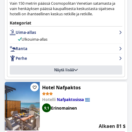
Vain 150 metrin päässä Cosmopolitan Venetian satamasta ja
vain henkäyksen päässä kaupallisesta keskustasta sijaitseva
hotelli on ihanteellinen keskus retkille ja retkille.
Kategoriat
Uima-allas
Ulkouima-allas
Ranta
Perhe
Näytä lisää
Hotel Nafpaktos
Hotelli
Nafpaktosissa
Erinomainen
9,1
Alkaen 81 $