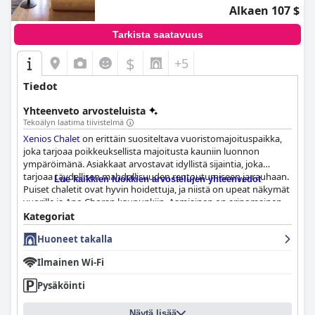
Alkaen 107 $
Tarkista saatavuus
$
+5
Tiedot
Yhteenveto arvosteluista
Tekoälyn laatima tiivistelmä
Xenios Chalet
on erittäin suositeltava vuoristomajoituspaikka,
joka tarjoaa poikkeuksellista majoitusta kauniin luonnon
ympäröimänä. Asiakkaat arvostavat idyllistä sijaintia, joka
tarjoaa täydellisen mahdollisuuden rentoutumiseen ja rauhaan.
Lue kaikkien luokkien arvostelujen yhteenvedot
Puiset chaletit ovat hyvin hoidettuja, ja niistä on upeat näkymät
vuorille ja Ano Choran kaupunkiin. Aamiainen on erinomainen,
ja tarjolla on useita maukkaita vaihtoehtoja, ja vieraat ylistävät
Kategoriat
Moschoula-ravintolassa tarjoiltua herkullista ruokaa. Huoneet
Huoneet takalla
ovat viihtyisiä ja tilavia, ja niissä on kaikki tarvittavat
mukavuudet, ja hotelli siivotaan huolellisesti. Henkilökunta on
Ilmainen Wi-Fi
ystävällistä, vieraanvaraista ja avuliasta, ja se tarjoaa
erinomaista palvelua ja erinomaisia isännöintitaitoja. Kaiken
Pysäköinti
kaikkiaan
Xenios Chalet
tarjoaa ihastuttavan, yksinkertaisen ja
rentouttavan oleskelun, jonka poikkeuksellinen estetiikka ja
Näytä lisää