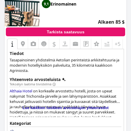
Erinomainen
9,1
Alkaen 85 $
Tarkista saatavuus
$
+5
Tiedot
Tasapainoinen yhdistelmä Aetolian perinteistä arkkitehtuuria ja
modernin hotelliyksikön palveluita, 35 kilometriä kaakkoon
Agriniosta.
Yhteenveto arvosteluista
Tekoälyn laatima tiivistelmä
Althaia Hotel
on korkealle arvostettu hotelli, josta on upeat
näkymät Trichonida-järvelle ja sen lähiympäristöön. Asiakkaat
kehuvat jatkuvasti hotellin sijaintia ja kuvaavat sitä täydelliseksi
ja rauhalliseksi. Huoneet ovat tyylikkäitä, tilavia ja hyvin
Lue kaikkien luokkien arvostelujen yhteenvedot
hoidettuja, ja niissä on mukavat sängyt ja suuret parvekkeet.
Hotelli tarjoaa erinomaiset mukavuudet, kuten laadukkaat
pyyhkeet ja lakanat, ja joissakin huoneissa on jopa jääkaappi.
Kategoriat
Asiakkaat ylistävät hotellin siisteyttä, myös huoneiden ja