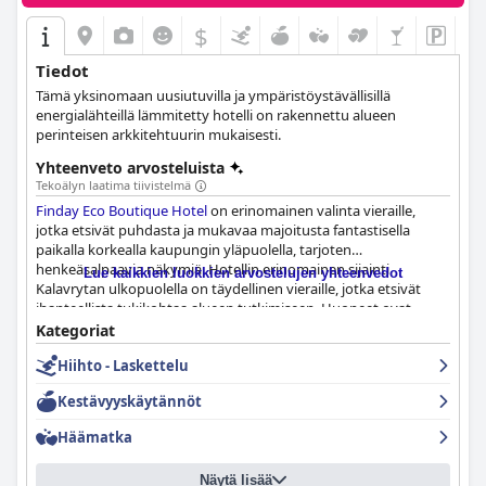
$
Tiedot
Tämä yksinomaan uusiutuvilla ja ympäristöystävällisillä
energialähteillä lämmitetty hotelli on rakennettu alueen
perinteisen arkkitehtuurin mukaisesti.
Yhteenveto arvosteluista
Tekoälyn laatima tiivistelmä
Finday Eco Boutique Hotel
on erinomainen valinta vieraille,
jotka etsivät puhdasta ja mukavaa majoitusta fantastisella
paikalla korkealla kaupungin yläpuolella, tarjoten
henkeäsalpaavia näkymiä. Hotellin erinomainen sijainti
Lue kaikkien luokkien arvostelujen yhteenvedot
Kalavrytan ulkopuolella on täydellinen vieraille, jotka etsivät
ihanteellista tukikohtaa alueen tutkimiseen. Huoneet ovat
saaneet lukuisia positiivisia arvosteluja vierailta, ja monet
Kategoriat
ylistävät puhtautta, lämpöä ja kauniita näkymiä. Henkilökunta
Hiihto - Laskettelu
on erittäin kohteliasta, ystävällistä ja vieraanvaraista, ja
erityisesti talonmies ja aamiaishenkilökunta on nostettu esiin
Kestävyyskäytännöt
heidän ystävällisyydestään ja poikkeuksellisesta palvelustaan.
Vaikka aamiaisesta oli vaihtelevia arvosteluja, jotkut vieraat
Häämatka
kuvasivat sen poikkeukselliseksi ja herkulliseksi. Kaiken
kaikkiaan vieraat nauttivat oleskelustaan Finday Eco Boutique -
Näytä lisää
hotellissa ja ylistivät henkilökuntaa heidän