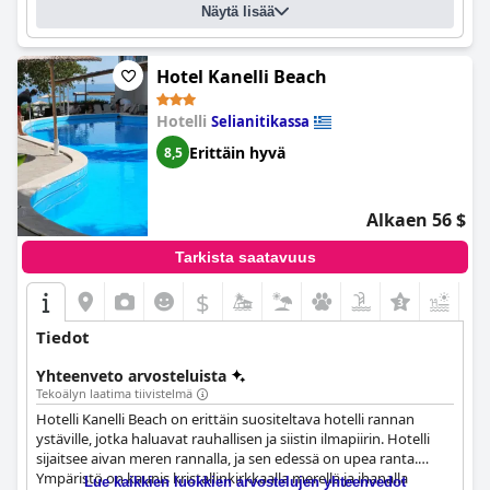
Näytä lisää
ja korkea siisteystaso. Henkilökunta on syvästi ystävällistä,
erittäin avuliasta ja ammattitaitoista tarjoten erinomaista
palvelua ja lämpimän vastaanoton kaikille saapuville. Asiakkaat
huomauttavat jatkuvasti sänkyjen mukavuudesta, mikä takaa
Hotel Kanelli Beach
todella levollisen loman. Vaikka jotkut asiakkaat totesivat
katumelun olevan kohtalaista plussaa,
Maison Grecque Hotel
Hotelli
Selianitikassa
Extraordinaire
on ehdottomasti loistava ja siisti hotelli
Erittäin hyvä
8,5
mukavaan oleskeluun.
Alkaen 56 $
Tarkista saatavuus
$
+3
Tiedot
Yhteenveto arvosteluista
Tekoälyn laatima tiivistelmä
Hotelli Kanelli Beach on erittäin suositeltava hotelli rannan
ystäville, jotka haluavat rauhallisen ja siistin ilmapiirin. Hotelli
sijaitsee aivan meren rannalla, ja sen edessä on upea ranta.
Ympäristö on kaunis kristallinkirkkaalla merellä ja ihanalla
Lue kaikkien luokkien arvostelujen yhteenvedot