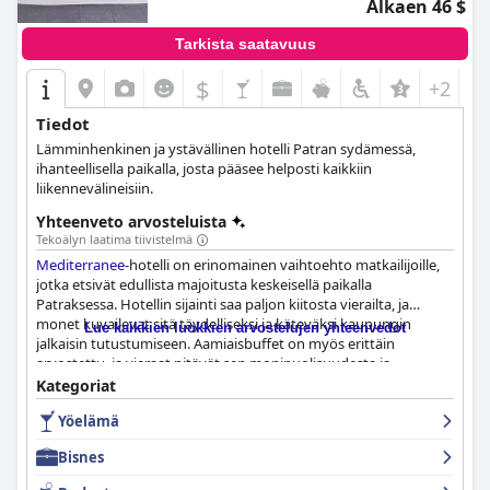
Alkaen 46 $
Tarkista saatavuus
$
+2
Tiedot
Lämminhenkinen ja ystävällinen hotelli Patran sydämessä,
ihanteellisella paikalla, josta pääsee helposti kaikkiin
liikennevälineisiin.
Yhteenveto arvosteluista
Tekoälyn laatima tiivistelmä
Mediterranee
-hotelli on erinomainen vaihtoehto matkailijoille,
jotka etsivät edullista majoitusta keskeisellä paikalla
Patraksessa. Hotellin sijainti saa paljon kiitosta vierailta, ja
monet kuvailevat sitä täydelliseksi ja käteväksi kaupungin
Lue kaikkien luokkien arvostelujen yhteenvedot
jalkaisin tutustumiseen. Aamiaisbuffet on myös erittäin
arvostettu, ja vieraat pitävät sen monipuolisuudesta ja
runsaudesta. Vaikka huoneiden arvostelut ovat vaihtelevia,
Kategoriat
useimmat vieraat pitävät niitä siisteinä ja mukavina, ja niistä on
Yöelämä
upeat näkymät. Henkilökuntaa kuvaillaan ystävälliseksi,
avuliaaksi ja mukautuvaksi. Hotellin keskeinen sijainti tekee siitä
Bisnes
vilkkaan paikan yöelämälle, mutta jotkut vieraat varoittavat
melutasosta. Kaiken kaikkiaan
Mediterranee
-hotelli on sopiva