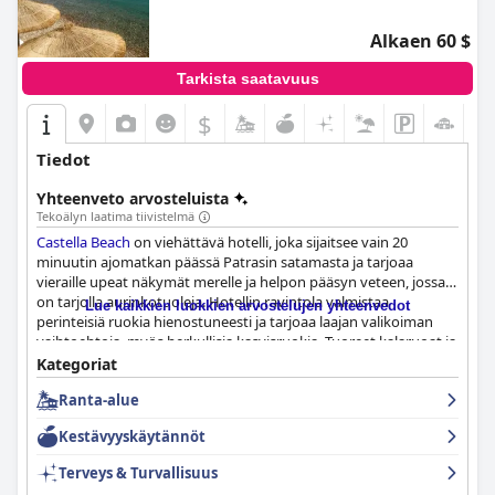
Alkaen 60 $
Tarkista saatavuus
$
Tiedot
Yhteenveto arvosteluista
Tekoälyn laatima tiivistelmä
Castella Beach
on viehättävä hotelli, joka sijaitsee vain 20
minuutin ajomatkan päässä Patrasin satamasta ja tarjoaa
vieraille upeat näkymät merelle ja helpon pääsyn veteen, jossa
on tarjolla aurinkotuoleja. Hotellin ravintola valmistaa
Lue kaikkien luokkien arvostelujen yhteenvedot
perinteisiä ruokia hienostuneesti ja tarjoaa laajan valikoiman
vaihtoehtoja, myös herkullisia kasvisruokia. Tuoreet kalaruoat ja
paikalliset viinit ovat erittäin suositeltavia. Hotellissa on puhtaat,
Kategoriat
viihtyisät ja tilavat huoneet, joissa on kaikki mitä tarvitset
Ranta-alue
mukavaan oleskeluun. Hotellin kaikkia osa-alueita kehutaan
jatkuvasti tahrattomiksi ja siisteiksi. Henkilökunta on avuliasta,
Kestävyyskäytännöt
ystävällistä ja aina valmis auttamaan kaikessa, mitä tarvitset.
Castella Beach
on rannan ystävien unelmakohde, sillä se
Terveys & Turvallisuus
sijaitsee täydellisellä paikalla aivan meren äärellä ja yksityisellä