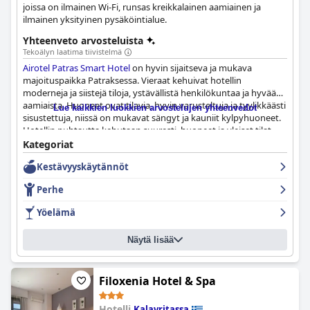
joissa on ilmainen Wi-Fi, runsas kreikkalainen aamiainen ja
ilmainen yksityinen pysäköintialue.
Yhteenveto arvosteluista
Tekoälyn laatima tiivistelmä
Airotel Patras Smart Hotel
on hyvin sijaitseva ja mukava
majoituspaikka Patraksessa. Vieraat kehuivat hotellin
moderneja ja siistejä tiloja, ystävällistä henkilökuntaa ja hyvää
aamiaista. Huoneet ovat tilavia, hyvin varusteltuja ja tyylikkäästi
Lue kaikkien luokkien arvostelujen yhteenvedot
sisustettuja, niissä on mukavat sängyt ja kauniit kylpyhuoneet.
Hotellin puhtautta kehutaan suuresti, huoneet ja yleiset tilat
ovat tahrattomia. Henkilökunta on avuliasta, ammattitaitoista
Kategoriat
ja aina ystävällinen hymy huulillaan. Hotellin sijainti on
Kestävyyskäytännöt
lyömätön, aivan vaikuttavan Pyhän Andreaan katedraalin
vieressä ja kävelymatkan päässä vilkkaalta Riga Ferreou -
Perhe
kadulta, joka on täynnä upeita ravintoloita ja baareja. Vaikka
pysäköintitilanne sai vaihtelevia arvosteluja, niille, jotka
Yöelämä
tarvitsevat pysäköintipaikan, on silti vaihtoehtoja tarjolla.
Sängyt saivat vaihtelevia arvosteluja, jotkut vieraat pitivät niitä
Näytä lisää
epämukavina, mutta toiset kehuivat niiden poikkeuksellista
laatua. Kaiken kaikkiaan
Airotel Patras Smart Hotel
on
erinomainen valinta matkailijoille, jotka etsivät puhdasta,
mukavaa ja hyvin sijaitsevaa majoituspaikkaa Patraksessa.
Filoxenia Hotel & Spa
Hotelli
Kalavritassa