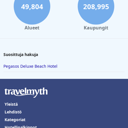
49,804
208,995
Alueet
Kaupungit
Suosittuja hakuja
Pegasos Deluxe Beach Hotel
Yleistä
Lehdistö
Kategoriat
Hotellipalkinnot