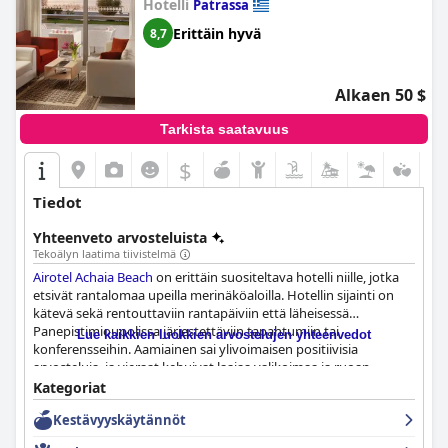
Hotelli
Patrassa
Erittäin hyvä
8,7
Alkaen 50 $
Tarkista saatavuus
$
Tiedot
Yhteenveto arvosteluista
Tekoälyn laatima tiivistelmä
Airotel Achaia Beach
on erittäin suositeltava hotelli niille, jotka
etsivät rantalomaa upeilla merinäköaloilla. Hotellin sijainti on
kätevä sekä rentouttaviin rantapäiviin että läheisessä
Panepistimioupolissa järjestettäviin tapahtumiin tai
Lue kaikkien luokkien arvostelujen yhteenvedot
konferensseihin. Aamiainen sai ylivoimaisen positiivisia
arvosteluja, ja vieraat kehuivat laajaa valikoimaa ja ruoan
herkullista laatua. Henkilökunta on tunnettu
Kategoriat
erinomaisuudestaan ja ystävällisyydestään, ja monet arvioijat
Kestävyyskäytännöt
kuvaavat heitä erittäin kohteliaiksi ja avuliaiksi. Hotellin siisteys
on moitteeton ja pysäköintitilat tarjoavat runsaasti tilaa