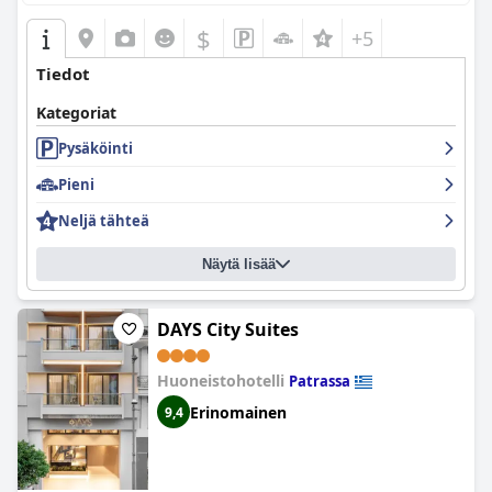
$
+5
Tiedot
Kategoriat
Pysäköinti
Pieni
Neljä tähteä
Näytä lisää
DAYS City Suites
Huoneistohotelli
Patrassa
Erinomainen
9,4