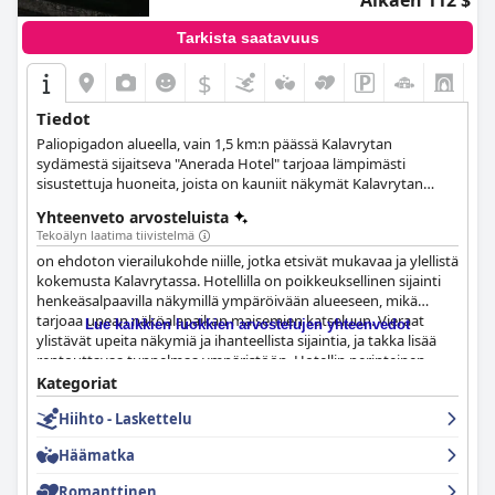
Alkaen 112 $
Tarkista saatavuus
$
+5
Tiedot
Paliopigadon alueella, vain 1,5 km:n päässä Kalavrytan
sydämestä sijaitseva "Anerada Hotel" tarjoaa lämpimästi
sisustettuja huoneita, joista on kauniit näkymät Kalavrytan
kaupunkiin tai Chelmos-vuorelle.
Yhteenveto arvosteluista
Tekoälyn laatima tiivistelmä
on ehdoton vierailukohde niille, jotka etsivät mukavaa ja ylellistä
kokemusta Kalavrytassa. Hotellilla on poikkeuksellinen sijainti
henkeäsalpaavilla näkymillä ympäröivään alueeseen, mikä
tarjoaa upean näköalapaikan maisemien katseluun. Vieraat
Lue kaikkien luokkien arvostelujen yhteenvedot
ylistävät upeita näkymiä ja ihanteellista sijaintia, ja takka lisää
rentouttavaa tunnelmaa ympäristöön. Hotellin perinteinen,
kotitekoinen aamiainen on hitti vieraiden keskuudessa, ja
Kategoriat
monet kuvaavat sitä upeaksi, hämmästyttäväksi ja
Hiihto - Laskettelu
erinomaiseksi. Huoneet ovat hyvin varusteltuja, tilavia ja siistejä,
ja niissä on moderni sisustus ja kattohuoneistotason
Häämatka
kylpyhuoneet. Hotellia kehutaan sen puhtaudesta ja
turvallisuusmääräysten noudattamisesta, ja huoneita kuvataan
Romanttinen