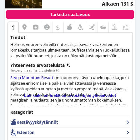
Alkaen 131 $
Tarkista saatavuus
$
+8
Tiedot
Helmos-vuoren vehreillä rinteillä sijaitseva kivirakenteinen
lomakeskus tarjoaa uima-altaan, buffetaamiaisen ruokailutilassa
ja tyylikkäät huoneet, joista on näkymät kastanjametsään.
Yhteenveto arvosteluista
Tekoälyn laatima tiivistelmä
Styga Mountain Resort
on luonnonystävien unelmapaikka, joka
sijaitsee erinomaisella paikalla viehättävässä ja vehreässä
kylässä upeiden vuorten ja metsien ympäröimänä. Asiakkaat
kehuvat lomakeskusta vihreäksi keidakoksi, joka tarjoaa
Lue kaikkien luokkien arvostelujen yhteenvedot
maagisen, ainutlaatuisen ja unohtumattoman kokemuksen.
Aamiainen on saanut korkeat arvostelut, sillä vieraat käyttävät
sanoja "todella hyvä", "uskomaton" ja "erinomainen" ja
Kategoriat
mainitsevat aamiaisen monipuolisuuden ja laadun maininnoilla
Kestävyyskäytännöt
"paikalliset tuoreet tuotteet", "herkullinen", "runsas" ja "runsas".
Viihtyisiä, mukavia ja kauniita huoneita kehutaan kovasti upeilla
Esteetön
näköaloilla ja korkeilla siisteysvaatimuksilla. Ystävällisen ja
vieraanvaraisen henkilökunnan poikkeuksellinen tiimi on ylpeä