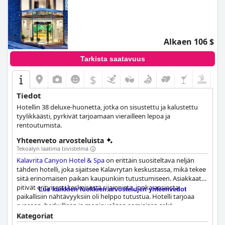
Alkaen 106 $
Tarkista saatavuus
$
Tiedot
Hotellin 38 deluxe-huonetta, jotka on sisustettu ja kalustettu
tyylikkäästi, pyrkivät tarjoamaan vierailleen lepoa ja
rentoutumista.
Yhteenveto arvosteluista
Tekoälyn laatima tiivistelmä
Kalavrita Canyon Hotel & Spa
on erittäin suositeltava neljän
tähden hotelli, joka sijaitsee Kalavrytan keskustassa, mikä tekee
siitä erinomaisen paikan kaupunkiin tutustumiseen. Asiakkaat
pitivät erityisesti keskeisestä sijainnista, jonka ansiosta
Lue kaikkien luokkien arvostelujen yhteenvedot
paikallisiin nähtävyyksiin oli helppo tutustua. Hotelli tarjoaa
runsaan, herkullisen ja monipuolisen aamiaisen sekä
huomaavaisen ja avuliaan henkilökunnan. Huoneet ovat tilavia,
Kategoriat
moderneja ja erittäin mukavia automaattisella valaistuksella ja