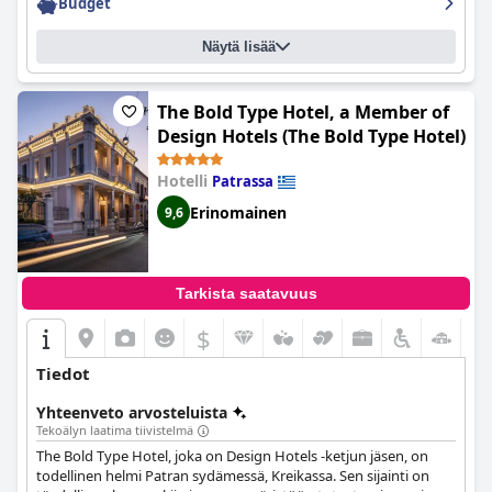
Budget
vaihtoehto budjettimatkailijoille, jotka haluavat yöpyä
keskeisellä paikalla, josta on helppo pääsy kaikkialle.
Näytä lisää
The Bold Type Hotel, a Member of
Design Hotels (The Bold Type Hotel)
Hotelli
Patrassa
Erinomainen
9,6
Tarkista saatavuus
$
Tiedot
Yhteenveto arvosteluista
Tekoälyn laatima tiivistelmä
The Bold Type Hotel, joka on Design Hotels -ketjun jäsen, on
todellinen helmi Patran sydämessä, Kreikassa. Sen sijainti on