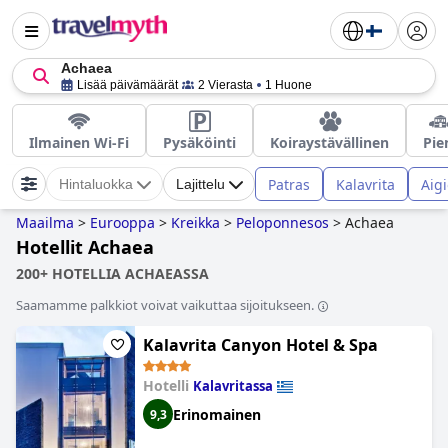
Achaea
Lisää päivämäärät
2 Vierasta
1 Huone
Ilmainen Wi-Fi
Pysäköinti
Koiraystävällinen
Pie
Patras
Kalavrita
Aig
Hintaluokka
Lajittelu
Maailma
>
Eurooppa
>
Kreikka
>
Peloponnesos
>
Achaea
Hotellit Achaea
200+ HOTELLIA ACHAEASSA
Saamamme palkkiot voivat vaikuttaa sijoitukseen.
Kalavrita Canyon Hotel & Spa
Hotelli
Kalavritassa
Erinomainen
9,3