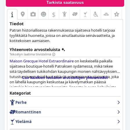
Tarkista saatavuus
$
Tiedot
Patran historiallisessa rakennuksessa sijaitseva hotelli tarjoaa
tyylikkäitä huoneita, joissa on ainutlaatuisia seinävaatteita, ja
kotitekoisen aamiaisen.
Yhteenveto arvosteluista
Tekoälyn laatima tiivistelmä
Maison Grecque Hotel Extraordinaire
on keskeisellä paikalla
sijaitseva boutique-hotelli Patraksen sydämessä, mikä tekee
siitä täydellisen tukikohdan kaupungin monien nähtävyyksien
tutustumiseen. Asiakkaat pitävät erinomaisesta sijainnista, joka
Lue kaikkien luokkien arvostelujen yhteenvedot
on lähellä kaupungin keskustaa ja kävelymatkan päässä
joistakin hienostuneista baareista, linnasta ja ouzo-kahviloista.
Hotelli sijaitsee upeassa uusklassisessa rakennuksessa lähellä
Kategoriat
tärkeitä turistinähtävyyksiä, ja monet asiakkaat ovat todenneet
Perhe
pääsevänsä helposti arkeologisille kohteille, kuten muinaiseen
Olympiaan. Hotellissa on viehättävä aamiaishuone, mukavat
Romanttinen
makuuhuoneet ja kodikas tunnelma, vaikka aamiaiskokemus
vaikuttaa vaihtelevan suuresti asiakasarvostelujen perusteella.
Yöelämä
Huoneet ovat upeita, ainutlaatuisesti suunniteltuja ja niissä on
hämmästyttävät ja kauniit huonesuunnittelut, mukavat sängyt