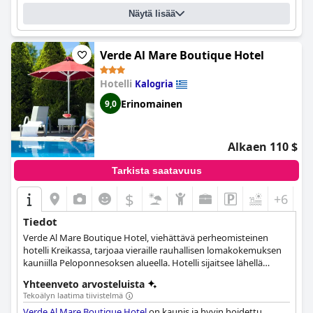
rannalla, joka on varustettu mukavilla lepotuoleilla ja
Näytä lisää
aurinkovarjoilla. Hotelli tarjoaa turvallisen ja kätevän
pysäköintikokemuksen vieraille, sillä yksityistä pysäköintialuetta
on runsaasti saatavilla suoraan hotellilla. Kaiken kaikkiaan
Castella Beach
on loistava valinta niille, jotka etsivät viihtyisää ja
Verde Al Mare Boutique Hotel
viihtyisää majoitusta suoraan meren rannalla.
Hotelli
Kalogria
Erinomainen
9,0
Alkaen 110 $
Tarkista saatavuus
$
+6
Tiedot
Verde Al Mare Boutique Hotel, viehättävä perheomisteinen
hotelli Kreikassa, tarjoaa vieraille rauhallisen lomakokemuksen
kauniilla Peloponnesoksen alueella. Hotelli sijaitsee lähellä
Kalogrian rannan koskemattomia hiekkarantoja ja vehreän
Yhteenveto arvosteluista
Strofylia-metsän ympäröimänä, ja siinä yhdistyvät mukavuus,
Tekoälyn laatima tiivistelmä
ylellisyys ja rentoutuminen. Asiakkaat voivat nauttia hyvin
Verde Al Mare Boutique Hotel
on kaunis ja hyvin hoidettu