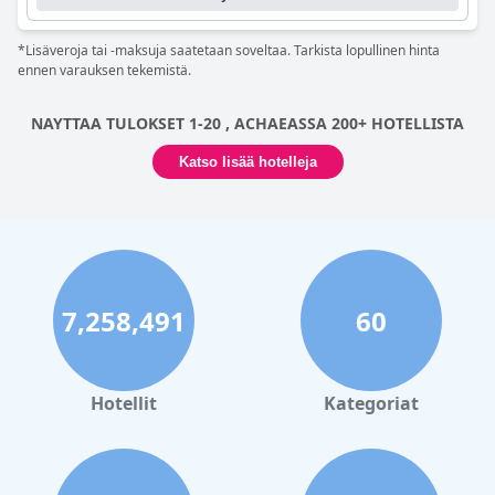
huomaavaisuudestaan ja halukkuudestaan ylittää odotukset.
*Lisäveroja tai -maksuja saatetaan soveltaa. Tarkista lopullinen hinta
ennen varauksen tekemistä.
NAYTTAA TULOKSET 1-20 , ACHAEASSA 200+ HOTELLISTA
Katso lisää hotelleja
7,258,491
60
Hotellit
Kategoriat