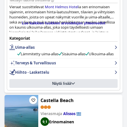
Tekoälyn laatima tiivistelmä
Vieraat suosittelevat
Mont Helmos Hotel
ia sen erinomaisen
sijainnin, erinomaisen hinta-laatusuhteen, tilavien ja viihtyisien
huoneiden, joista on upeat näkymät vuorille ja uima-altaalle,
sekä avuliaan ja mukautuvan henkilökunnan vuoksi. Hotellissa
Lue kaikkien luokkien arvostelujen yhteenvedot
on kaunis ulkouima-allas, joka sopii täydellisesti uimaan
kierroksia tai loikoilemaan virkistävässä vedessä, ja loistava
aamiainen, jossa on kunnon vaihtoehtoja. Hotelli on hyvin
Kategoriat
hoidettu, siisti ja sopii lapsiperheille ja lemmikkieläimille, joten se
Uima-allas
on ihanteellinen kohde rauhalliselle ja lapsiystävälliselle lomalle.
Hotelli sijaitsee myös kätevällä paikalla, kun haluat hiihtää
Lämmitetty uima-allas
Sisäuima-allas
Ulkouima-allas
Kalavritassa ja tutustua alueen tunnettuihin nähtävyyksiin.
Vaikka jotkut vieraat mainitsivat, että aamiaisen laatua ja
Terveys & Turvallisuus
esillepanoa voisi parantaa ja jotkut huoneet kaipaavat päivitystä
Hiihto - Laskettelu
ja huoltoa, hotelli tarjoaa yksinkertaisen mutta miellyttävän
kokemuksen arvoa ja rentoutumista etsiville matkailijoille.
Näytä lisää
Castella Beach
Vierasmaja
Alissos
Erinomainen
9,1