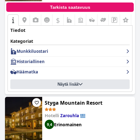
Tarkista saatavuus
$
Tiedot
Kategoriat
Munkkiluostari
Historiallinen
Häämatka
Näytä lisää
Styga Mountain Resort
Hotelli
Zarouhla
Erinomainen
9,4