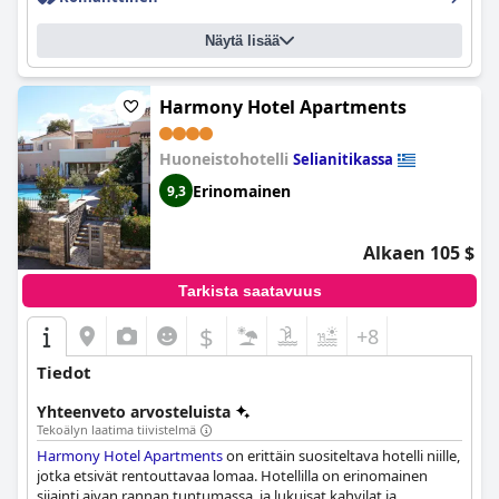
nuhteettoman siisteiksi ja tahrattomiksi. Henkilökunta on
erittäin ystävällistä ja avuliasta, ja he tarjoavat vinkkejä ja
Näytä lisää
suosituksia paikallisista ravintoloista, vaellusreiteistä ja
nähtävyyksistä. Kaiken kaikkiaan tarjoaa vieraanvaraisen ja
avuliaan kokemuksen vierailleen.
Harmony Hotel Apartments
Huoneistohotelli
Selianitikassa
Erinomainen
9,3
Alkaen 105 $
Tarkista saatavuus
$
+8
Tiedot
Yhteenveto arvosteluista
Tekoälyn laatima tiivistelmä
Harmony Hotel Apartments
on erittäin suositeltava hotelli niille,
jotka etsivät rentouttavaa lomaa. Hotellilla on erinomainen
sijainti aivan rannan tuntumassa, ja lukuisat kahvilat ja