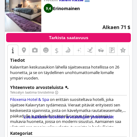
Erinomainen
9,4
Alkaen 71 $
Tarkista saatavuus
$
+4
Tiedot
Kalavritan keskusaukion lähellä sijaitsevassa hotellissa on 26
huonetta, ja se on täydellinen unohtumattomalle lomalle
ympäri vuoden.
Yhteenveto arvosteluista
Tekoälyn laatima tiivistelmä
Filoxenia Hotel & Spa
on erittäin suositeltava hotelli, joka
sijaitsee Kalavrytan sydämessä. Vieraat pitävät erityisesti sen
keskeisestä sijainnista, josta on kävelymatka rautatieasemalle,
pääkadulle ja palveluihin. Hotelli tarjoaa tilavia, siistejä ja
Lue kaikkien luokkien arvostelujen yhteenvedot
mukavia huoneita, joissa on moderni sisustus. Aamiainen saa
ylistystä sen monipuolisuudesta, tuoreista ja herkullisista
kotitekoisista ruoista sekä mukavasta tunnelmasta.
Kategoriat