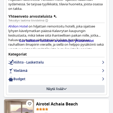
sydämessä. Se tarjoaa tyylikkäitä, tilavia huoneita, joista osassa
on takka.
Yhteenveto arvosteluista
Tekoälyn laatima tiivistelmä
Ahilion Hotel
on hiljattain remontoitu hotelli, joka sijaitsee
lyhyen kävelymatkan päässä Kalavrytan kaupungin
keskustasta, mikä tekee siitä ihanteellisen paikan niille, jotka
haluavat tutustua viehättävään kylään. Hotelli tarjoaa
Lue kaikkien luokkien arvostelujen yhteenvedot
rauhallisen ilmapiirin vieraille, ja siellä on helppo pysäköinti sekä
upeat vuoristonäkymät tilavista ja mukavista huoneista.
Aamiainen on upea, ja siinä on runsaasti vaihtoehtoja ja tuoreita
Kategoriat
ainesosia, ja henkilökuntaa kehutaan jatkuvasti heidän
Hiihto - Laskettelu
ystävällisyydestään ja avuliaisuudestaan. Kaiken kaikkiaan
Ahilion Hotel
on ihanteellinen valinta vierailijoille, jotka etsivät
Yöelämä
vaivatonta ja mukavaa oleskelua Kalavrytassa.
Budget
Näytä lisää
Airotel Achaia Beach