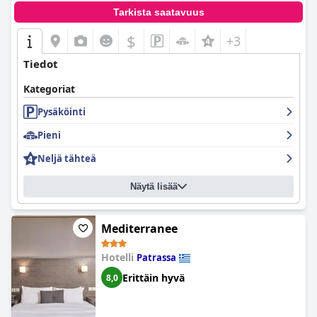
Tarkista saatavuus
$
+3
Tiedot
Kategoriat
Pysäköinti
Pieni
Neljä tähteä
Näytä lisää
Mediterranee
Hotelli
Patrassa
Erittäin hyvä
8,0