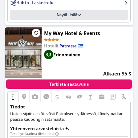
Hiihto - Laskettelu
siitä, että vieraat saavat parhaan mahdollisen kokemuksen.
Ulkouima-allas on erittäin mukava, täydellinen kesälomille ja
Näytä lisää
lisää lomakeskuksen ihanteellisia puitteita. Kaiken kaikkiaan
Styga Mountain Resort
on täydellinen kohde kaikille, jotka
etsivät viihtyisää ja viihtyisää majoitusta kauniissa
luonnonkauniissa ympäristössä.
My Way Hotel & Events
Hotelli
Patrassa
Erinomainen
9,3
Alkaen 95 $
Tarkista saatavuus
$
Tiedot
Hotelli sijaitsee kätevästi Patraksen sydämessä, kävelymatkan
päässä kaupungin satamasta.
Yhteenveto arvosteluista
Tekoälyn laatima tiivistelmä