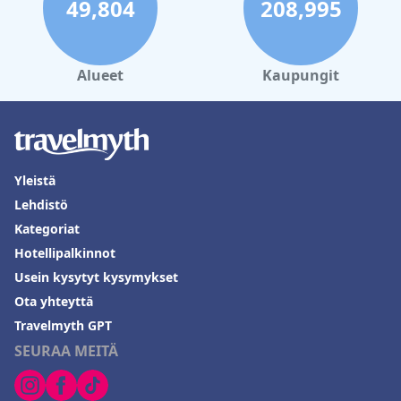
49,804
208,995
Alueet
Kaupungit
Yleistä
Lehdistö
Kategoriat
Hotellipalkinnot
Usein kysytyt kysymykset
Ota yhteyttä
Travelmyth GPT
SEURAA MEITÄ