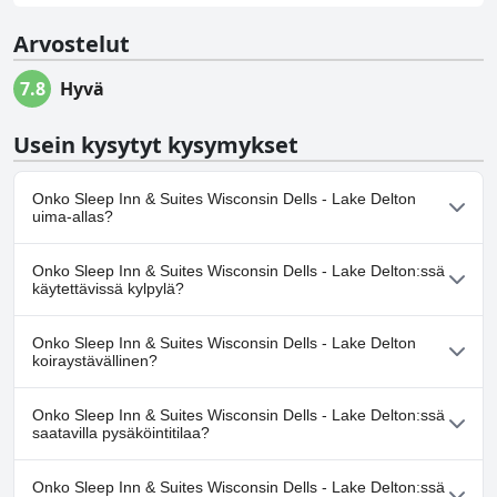
Arvostelut
7.8
Hyvä
Usein kysytyt kysymykset
Onko Sleep Inn & Suites Wisconsin Dells - Lake Delton
uima-allas?
Kyllä, Sleep Inn & Suites Wisconsin Dells - Lake Delton:ssä on
Onko Sleep Inn & Suites Wisconsin Dells - Lake Delton:ssä
uima-allas/altaita, jotka kuuluvat yhteen tai useampaan
käytettävissä kylpylä?
seuraavista luokista: Sisäuima-allas.
Ei, Sleep Inn & Suites Wisconsin Dells - Lake Delton ei tarjoa
Onko Sleep Inn & Suites Wisconsin Dells - Lake Delton
kylpylää.
koiraystävällinen?
Ei, Sleep Inn & Suites Wisconsin Dells - Lake Delton ei salli koiria.
Onko Sleep Inn & Suites Wisconsin Dells - Lake Delton:ssä
saatavilla pysäköintitilaa?
Kyllä, Sleep Inn & Suites Wisconsin Dells - Lake Delton tarjoaa
Onko Sleep Inn & Suites Wisconsin Dells - Lake Delton:ssä