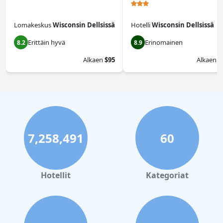
Lomakeskus
Wisconsin Dellsissä
Hotelli
Wisconsin Dellsissä
Erittäin hyvä
Erinomainen
8.2
8.9
Alkaen
$95
Alkaen
$
7,258,491
60
Hotellit
Kategoriat