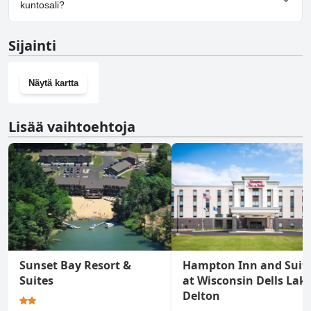
pysäköintimahdollisuuden.
kuntosali?
Ei, Sleep Inn & Suites Wisconsin Dells - Lake Delton ei ole
Sijainti
kuntosalia.
Näytä kartta
Lisää vaihtoehtoja
Sunset Bay Resort &
Hampton Inn and Suit
Suites
at Wisconsin Dells Lak
Delton