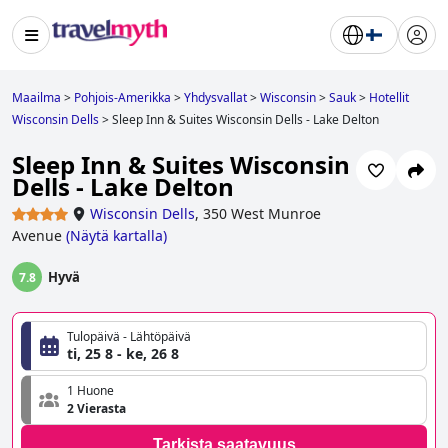
Maailma
>
Pohjois-Amerikka
>
Yhdysvallat
>
Wisconsin
>
Sauk
>
Hotellit
Wisconsin Dells
>
Sleep Inn & Suites Wisconsin Dells - Lake Delton
Sleep Inn & Suites Wisconsin
Dells - Lake Delton
Wisconsin Dells
,
350 West Munroe
Avenue
(
Näytä kartalla
)
Hyvä
7.8
Tulopäivä - Lähtöpäivä
ti, 25 8 - ke, 26 8
1 Huone
2 Vierasta
Tarkista saatavuus