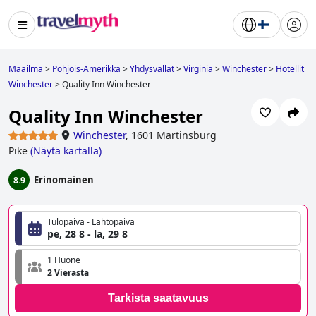
Maailma
>
Pohjois-Amerikka
>
Yhdysvallat
>
Virginia
>
Winchester
>
Hotellit
Winchester
>
Quality Inn Winchester
Quality Inn Winchester
Winchester
,
1601 Martinsburg
Pike
(
Näytä kartalla
)
Erinomainen
8.9
Tulopäivä - Lähtöpäivä
pe, 28 8 - la, 29 8
1 Huone
2 Vierasta
Tarkista saatavuus