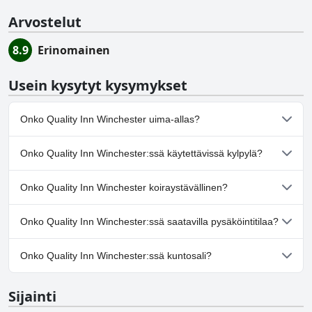
Arvostelut
8.9
Erinomainen
Usein kysytyt kysymykset
Onko Quality Inn Winchester uima-allas?
Ei, Quality Inn Winchester ei ole uima-allasta.
Onko Quality Inn Winchester:ssä käytettävissä kylpylä?
Ei, Quality Inn Winchester ei tarjoa kylpylää.
Onko Quality Inn Winchester koiraystävällinen?
Kyllä, Quality Inn Winchester toivottaa koirat tervetulleiksi.
Onko Quality Inn Winchester:ssä saatavilla pysäköintitilaa?
Kyllä, Quality Inn Winchester tarjoaa pysäköintimahdollisuuden.
Onko Quality Inn Winchester:ssä kuntosali?
Ei, Quality Inn Winchester ei ole kuntosalia.
Sijainti