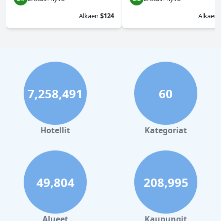
Alkaen
$124
Alkaen
7,258,491
60
Hotellit
Kategoriat
49,804
208,995
Alueet
Kaupungit