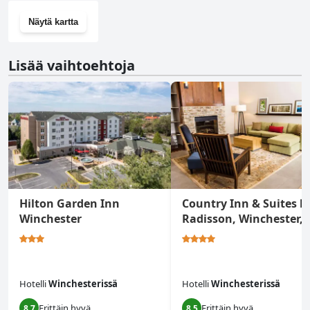
Näytä kartta
Lisää vaihtoehtoja
Hilton Garden Inn
Country Inn & Suites b
Winchester
Radisson, Winchester, 
Hotelli
Winchesterissä
Hotelli
Winchesterissä
Erittäin hyvä
Erittäin hyvä
8.7
8.5