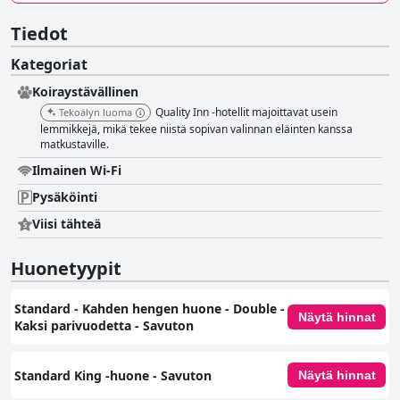
Tiedot
Kategoriat
Koiraystävällinen
Quality Inn -hotellit majoittavat usein
Tekoälyn luoma
lemmikkejä, mikä tekee niistä sopivan valinnan eläinten kanssa
matkustaville.
Ilmainen Wi-Fi
Pysäköinti
Viisi tähteä
Huonetyypit
Standard - Kahden hengen huone - Double -
Näytä hinnat
Kaksi parivuodetta - Savuton
Standard King -huone - Savuton
Näytä hinnat