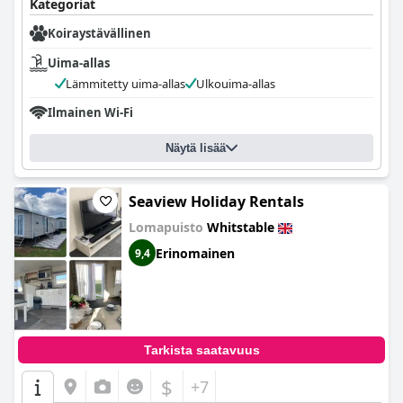
Kategoriat
Koiraystävällinen
Uima-allas
Lämmitetty uima-allas
Ulkouima-allas
Ilmainen Wi-Fi
Näytä lisää
Seaview Holiday Rentals
Lomapuisto
Whitstable
Erinomainen
9,4
Tarkista saatavuus
$
+7