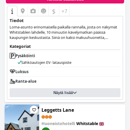
$
+7
Tiedot
Loma-asunto erinomaisella paikalla rannalla, josta on näkymät
Whitstablen lahdelle, 10 minuutin kävelymatkan päässä
kaupungin keskustasta. Siinä on kaksi makuuhuonetta,
parveke, keittiö, oleskelu- ja ruokailutila.
Kategoriat
Pysäköinti
Sähköautojen EV- latauspiste
Luksus
Ranta-alue
Näytä lisää
Leggetts Lane
Huoneistohotelli
Whitstable