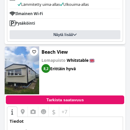
Lämmitetty uima-allas
Ulkouima-allas
Ilmainen Wi-Fi
Pysäköinti
Näytä lisää
Beach View
Lomapuisto
Whitstable
Erittäin hyvä
8,2
Tarkista saatavuus
$
+7
Tiedot