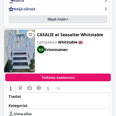
Ranta
Pysäköinti on ristiriitainen näkökohta, sillä ilmaista pysäköintiä
Neljä tähteä
on saatavilla paikan päällä, mutta rajallinen määrä paikkoja
tekee paikasta varmistamisen joskus haastavaa. Tästä
huolimatta suojatun pyörävaraston ja läheisen lisäpysäköinnin
Näytä lisää
saatavuus lisää joustavuutta, ja asiakkaat pitävät
pysäköintijärjestelyjä yleisesti ottaen tyydyttävinä.
CASALIE at Seasalter Whitstable
Perheille
Hotel Continental
tarjoaa tilavia ja hyvin varusteltuja
Leiripaikka
Whitstable
perhehuoneita, mikä tekee siitä ihanteellisen valinnan
merenrantalomalle. Perheystävälliset palvelut ja
Erinomainen
9,0
vieraanvarainen ilmapiiri yhdistettynä avuliaaseen ja
ystävälliseen henkilökuntaan luovat positiivisen kokemuksen
lapsiperheille.
Dynaamisen yöelämän ympäröimänä hotelli hyötyy
läheisyydestään pääkadun varrella sijaitseviin baareihin ja
Tarkista saatavuus
pubeihin, jotka tarjoavat vieraille vilkkaita viihdemahdollisuuksia
vain lyhyen kävelymatkan päässä.
$
+6
Tiedot
Kategoriat
Uima-allas