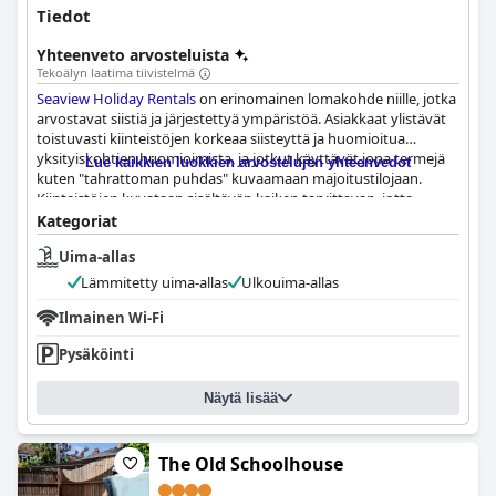
Tiedot
Yhteenveto arvosteluista
Tekoälyn laatima tiivistelmä
Seaview Holiday Rentals
on erinomainen lomakohde niille, jotka
arvostavat siistiä ja järjestettyä ympäristöä. Asiakkaat ylistävät
toistuvasti kiinteistöjen korkeaa siisteyttä ja huomioitua
yksityiskohtien huomioimista, ja jotkut käyttävät jopa termejä
Lue kaikkien luokkien arvostelujen yhteenvedot
kuten "tahrattoman puhdas" kuvaamaan majoitustilojaan.
Kiinteistöjen kuvataan sisältävän kaiken tarvittavan, jotta
vierailijat tuntevat olonsa mukavaksi ja kotoisaksi oleskelunsa
Kategoriat
aikana, ja monet kommentoivat vuokra-asuntojen
Uima-allas
mukavuuksia. On selvää, että
Seaview Holiday Rentals
tekee
kaikkensa varmistaakseen, että vierailla on nautinnollinen ja
Lämmitetty uima-allas
Ulkouima-allas
rentouttava kokemus.
Ilmainen Wi-Fi
Pysäköinti
Näytä lisää
The Old Schoolhouse