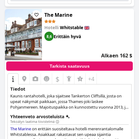
The Marine
Hotelli
Whitstable
Erittäin hyvä
8,6
Alkaen 162 $
Tarkista saatavuus
$
+4
Tiedot
Kaunis rantahotelli, joka sijaitsee Tankerton Cliffsillä, josta on
upeat näkymät paikkaan, jossa Thames-joki laskee
Pohjanmereen. Majoituspaikka on kunnostettu vuonna 2013, ja
monista huoneista on merinäköala.
Yhteenveto arvosteluista
Tekoälyn laatima tiivistelmä
The Marine
on erittäin suositeltava hotelli merenrantalomalle
Whitstablessa. Asiakkaat rakastavat sen upeaa sijaintia