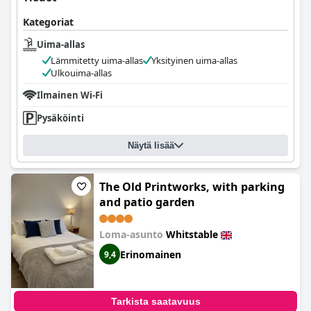
Kategoriat
Uima-allas
Lämmitetty uima-allas
Yksityinen uima-allas
Ulkouima-allas
Ilmainen Wi-Fi
Pysäköinti
Näytä lisää
The Old Printworks, with parking
and patio garden
Loma-asunto
Whitstable
Erinomainen
9,4
Tarkista saatavuus