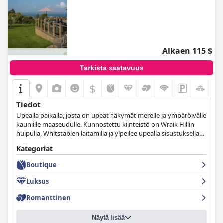
Alkaen 115 $
Tarkista saatavuus
$
+6
Tiedot
Upealla paikalla, josta on upeat näkymät merelle ja ympäröivälle
kauniille maaseudulle. Kunnostettu kiinteistö on Wraik Hillin
huipulla, Whitstablen laitamilla ja ylpeilee upealla sisustuksella
jokaisessa 18 yksilöllisesti suunnitellussa makuuhuoneessa.
Kategoriat
Ihanteellinen paikka perheelle tai romanttiselle lomalle.
Boutique
Luksus
Romanttinen
Näytä lisää