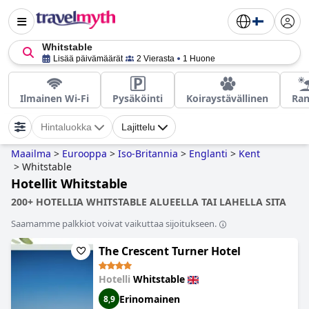
Whitstable
Lisää päivämäärät
2 Vierasta
1 Huone
Ilmainen Wi-Fi
Pysäköinti
Koiraystävällinen
Ran
Hintaluokka
Lajittelu
Maailma
>
Eurooppa
>
Iso-Britannia
>
Englanti
>
Kent
>
Whitstable
Hotellit Whitstable
200+ HOTELLIA WHITSTABLE ALUEELLA TAI LAHELLA SITA
Saamamme palkkiot voivat vaikuttaa sijoitukseen.
The Crescent Turner Hotel
Hotelli
Whitstable
Erinomainen
8,9