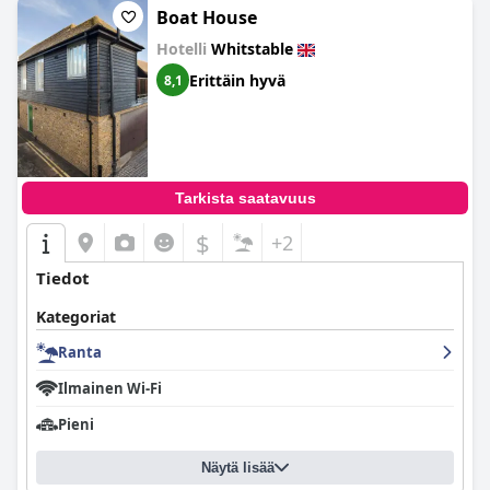
Boat House
Hotelli
Whitstable
Erittäin hyvä
8,1
Tarkista saatavuus
$
+2
Tiedot
Kategoriat
Ranta
Ilmainen Wi-Fi
Pieni
Näytä lisää