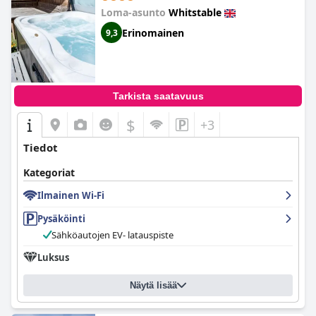
Loma-asunto
Whitstable
Erinomainen
9,3
Tarkista saatavuus
$
+3
Tiedot
Kategoriat
Ilmainen Wi-Fi
Pysäköinti
Sähköautojen EV- latauspiste
Luksus
Näytä lisää