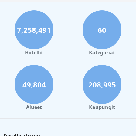
7,258,491
60
Hotellit
Kategoriat
49,804
208,995
Alueet
Kaupungit
Suosittuja hakuja