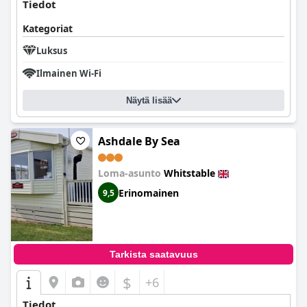
Tiedot
Kategoriat
Luksus
Ilmainen Wi-Fi
Näytä lisää
Ashdale By Sea
Loma-asunto
Whitstable
Erinomainen
9,5
Tarkista saatavuus
$
+6
Tiedot