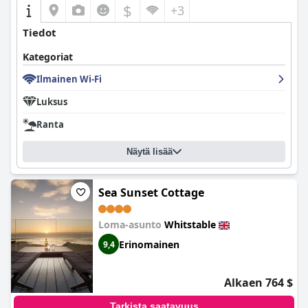
$
+3
Tiedot
Kategoriat
Ilmainen Wi-Fi
Luksus
Ranta
Näytä lisää
Sea Sunset Cottage
Loma-asunto
Whitstable
Erinomainen
9,4
Alkaen 764 $
Tarkista saatavuus