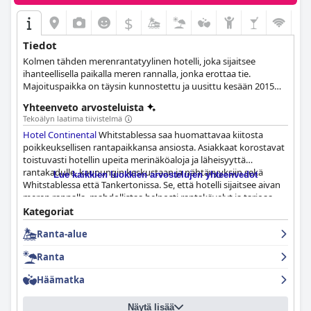
$
Tiedot
Kolmen tähden merenrantatyylinen hotelli, joka sijaitsee
ihanteellisella paikalla meren rannalla, jonka erottaa tie.
Majoituspaikka on täysin kunnostettu ja uusittu kesään 2015
mennessä. Whitstablen keskustaan on 10 minuutin
Yhteenveto arvosteluista
kävelymatka.
Tekoälyn laatima tiivistelmä
Hotel Continental
Whitstablessa saa huomattavaa kiitosta
poikkeuksellisen rantapaikkansa ansiosta. Asiakkaat korostavat
toistuvasti hotellin upeita merinäköaloja ja läheisyyttä
rantakadulle, kaupungin keskustaan ja nähtävyyksiin sekä
Lue kaikkien luokkien arvostelujen yhteenvedot
Whitstablessa että Tankertonissa. Se, että hotelli sijaitsee aivan
meren rannalla, mahdollistaa helposti rantakävelyt ja tarjoaa
panoraamanäkymät Thamesin suistoalueelle, tekee siitä
Kategoriat
ihanteellisen tukikohdan alueen tutkimiseen. Siistit ja viihtyisät
Ranta-alue
huoneet, joista osassa on merinäköalaparvekkeet, parantavat
entisestään asiakaskokemusta, samoin kuin ystävällinen
Ranta
henkilökunta ja paikan päällä oleva pysäköinti.
Häämatka
Aamiainen
Hotel Continental
issa saa laajalti kiitosta laadustaan,
valikoimastaan ja tuoreista raaka-aineistaan. Asiakkaat nauttivat
Näytä lisää
erityisesti perinteisistä englantilaisista aamiaisvaihtoehdoista,