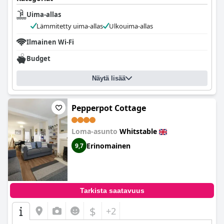
Uima-allas
Lämmitetty uima-allas
Ulkouima-allas
Ilmainen Wi-Fi
Budget
Näytä lisää
Pepperpot Cottage
Loma-asunto
Whitstable
Erinomainen
9,7
Tarkista saatavuus
$
+2