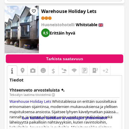
Warehouse Holiday Lets
Huoneistohotelli
Whitstable
Erittäin hyvä
8,5
Tarkista saatavuus
$
+2
Tiedot
Yhteenveto arvosteluista
Tekoälyn laatima tiivistelmä
Warehouse Holiday Lets
Whitstablessa on erittäin suositeltava
erinomaisen sijaintinsa, modernien mukavuuksiensa ja ylellisen
majoituksensa ansiosta. Sijaitsee lyhyen kävelymatkan päässä
rannalta, ja vieraat ylistävät usein upeita merinäköaloja sekä
Lue kaikkien luokkien arvostelujen yhteenvedot
läheisyyttä paikallisiin nähtävyyksiin, kuten ravintoloihin,
kahviloihin, kauppoihin ja pubeihin. Majoituspaikka sijaitsee