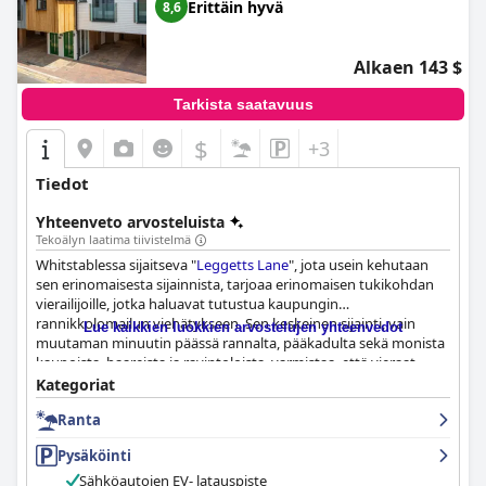
Erittäin hyvä
8,6
Alkaen 143 $
Tarkista saatavuus
$
+3
Tiedot
Yhteenveto arvosteluista
Tekoälyn laatima tiivistelmä
Whitstablessa sijaitseva "
Leggetts Lane
", jota usein kehutaan
sen erinomaisesta sijainnista, tarjoaa erinomaisen tukikohdan
vierailijoille, jotka haluavat tutustua kaupungin
rannikkolomailun viehätykseen. Sen keskeinen sijainti, vain
Lue kaikkien luokkien arvostelujen yhteenvedot
muutaman minuutin päässä rannalta, pääkadulta sekä monista
kaupoista, baareista ja ravintoloista, varmistaa, että vieraat
pääsevät nopeasti Whitstablen tärkeimpiin nähtävyyksiin.
Kategoriat
Läheisen pysäköinnin mukavuus lisää entisestään sen
Ranta
vetovoimaa matkailijoille.
Pysäköinti
Vieraat korostavat jatkuvasti kiinteistön moitteetonta
puhtautta ja modernia muotoilua. Majoitustilat, jotka
Sähköautojen EV- latauspiste