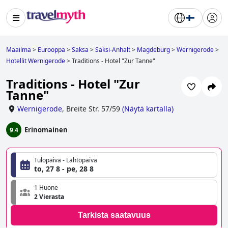
Maailma
>
Eurooppa
>
Saksa
>
Saksi-Anhalt
>
Magdeburg
>
Wernigerode
>
Hotellit Wernigerode
>
Traditions - Hotel "Zur Tanne"
Traditions - Hotel "Zur
Tanne"
Wernigerode
,
Breite Str. 57/59
(
Näytä kartalla
)
Erinomainen
9.4
Tulopäivä - Lähtöpäivä
to, 27 8 - pe, 28 8
1 Huone
2 Vierasta
Tarkista saatavuus