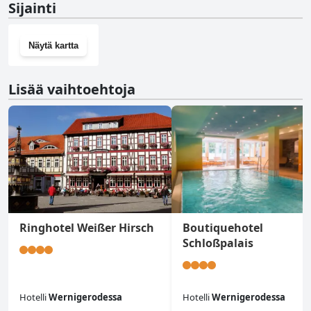
Sijainti
Näytä kartta
Lisää vaihtoehtoja
Ringhotel Weißer Hirsch
Boutiquehotel
Schloßpalais
Hotelli
Wernigerodessa
Hotelli
Wernigerodessa