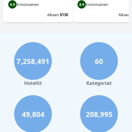
Erinomainen
Erinomainen
8.9
8.9
Alkaen
$130
Alkaen
7,258,491
60
Hotellit
Kategoriat
49,804
208,995