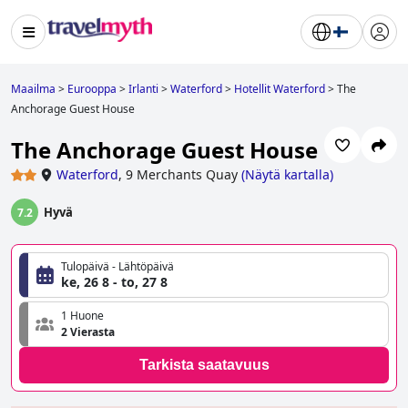
Maailma
>
Eurooppa
>
Irlanti
>
Waterford
>
Hotellit Waterford
>
The
Anchorage Guest House
The Anchorage Guest House
Waterford
,
9 Merchants Quay
(
Näytä kartalla
)
Hyvä
7.2
Tulopäivä - Lähtöpäivä
ke, 26 8 - to, 27 8
1 Huone
2 Vierasta
Tarkista saatavuus