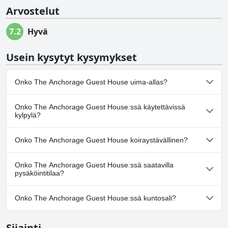
Arvostelut
7.2
Hyvä
Usein kysytyt kysymykset
Onko The Anchorage Guest House uima-allas?
Ei, The Anchorage Guest House ei ole uima-allasta.
Onko The Anchorage Guest House:ssä käytettävissä
kylpylä?
Ei, The Anchorage Guest House ei tarjoa kylpylää.
Onko The Anchorage Guest House koiraystävällinen?
Ei, The Anchorage Guest House ei salli koiria.
Onko The Anchorage Guest House:ssä saatavilla
pysäköintitilaa?
Ei, The Anchorage Guest House ei tarjoa
Onko The Anchorage Guest House:ssä kuntosali?
pysäköintimahdollisuutta.
Ei, The Anchorage Guest House ei ole kuntosalia.
Sijainti