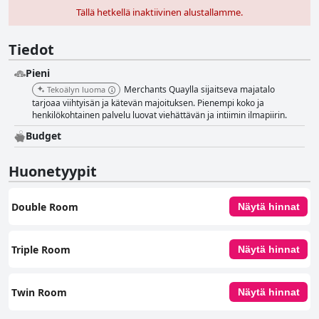
Tällä hetkellä inaktiivinen alustallamme.
Tiedot
Pieni
Merchants Quaylla sijaitseva majatalo
Tekoälyn luoma
tarjoaa viihtyisän ja kätevän majoituksen. Pienempi koko ja
henkilökohtainen palvelu luovat viehättävän ja intiimin ilmapiirin.
Budget
Huonetyypit
Double Room
Näytä hinnat
Triple Room
Näytä hinnat
Twin Room
Näytä hinnat