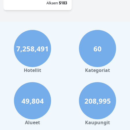
Alkaen
$183
7,258,491
60
Hotellit
Kategoriat
49,804
208,995
Alueet
Kaupungit