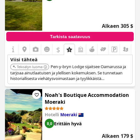
Alkaen 305 $
Tarkista saatavuus
$
Viisi tähteä
Pen-y-bryn Lodge sijaitsee Oamarussa ja
Tekoälyn luoma
tarjoaa ainutlaatuisen ja ylellisen kokemuksen. Se tunnetaan
historiallisesta viehätysvoimastaan ja tyylikkäistä
majoitustiloistaan. Lodge tarjoaa rauhallisen pakopaikan
henkilökohtaisella palvelulla.
Noah's Boutique Accommodation
Moeraki
Hotelli
Moeraki
Erittäin hyvä
8,0
Alkaen 179 $