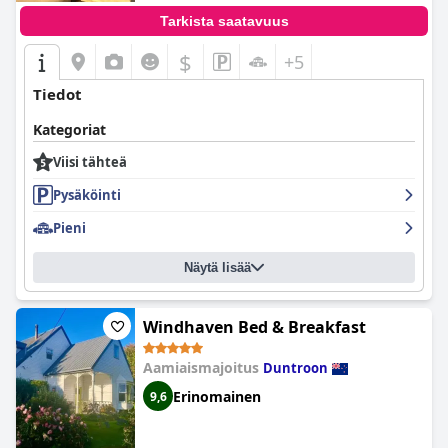
Tarkista saatavuus
$
+5
Tiedot
Kategoriat
Viisi tähteä
Pysäköinti
Pieni
Näytä lisää
Windhaven Bed & Breakfast
Aamiaismajoitus
Duntroon
Erinomainen
9,6