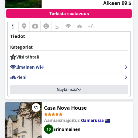
Alkaen 99 $
Tarkista saatavuus
$
+6
Tiedot
Kategoriat
Viisi tähteä
Ilmainen Wi-Fi
Pieni
Näytä lisää
Casa Nova House
Aamiaismajoitus
Oamarussa
Erinomainen
10