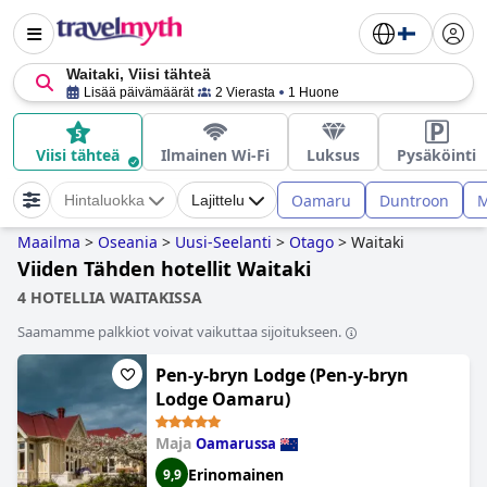
Waitaki, Viisi tähteä
Lisää päivämäärät
2 Vierasta
1 Huone
Viisi tähteä
Ilmainen Wi-Fi
Luksus
Pysäköinti
Oamaru
Duntroon
M
Hintaluokka
Lajittelu
Maailma
>
Oseania
>
Uusi-Seelanti
>
Otago
>
Waitaki
Viiden Tähden hotellit Waitaki
4 HOTELLIA WAITAKISSA
Saamamme palkkiot voivat vaikuttaa sijoitukseen.
Pen-y-bryn Lodge (Pen-y-bryn
Lodge Oamaru)
Maja
Oamarussa
Erinomainen
9,9