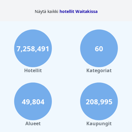
Näytä kaikki
hotellit Waitakissa
7,258,491
60
Hotellit
Kategoriat
49,804
208,995
Alueet
Kaupungit