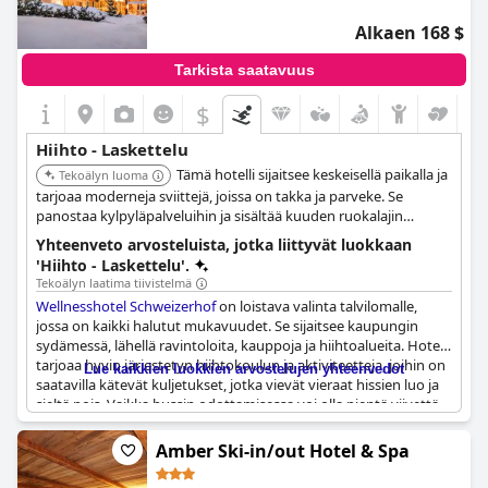
hiihtoon ja kauniisiin vaelluksiin. Tulet viihtymään rinteillä, ja
kuvittele hiihdon jälkeen palaavasi huoneeseesi löytääksesi
Alkaen 168 $
syntymäpäiväkakun odottamassa sinua hiihtopäivän jälkeen.
Tarkista saatavuus
Kaiken kaikkiaan
Walliserhof Grand-Hotel & Spa Relais &
Châteaux
on loistava valinta, jos etsit hiihtokeskuksia, joissa on
$
kaikki tarvitsemasi mukavuudet nauttiaksesi matkastasi. Hotelli
tarjoaa kuljetuspalvelun hiihtoalueille, kauniit näkymät ja
Hiihto - Laskettelu
erinomaisen palvelun. Olipa kyseessä sitten hiihto tai vaellus,
Tämä hotelli sijaitsee keskeisellä paikalla ja
lumessa on jokaiselle jotakin nautittavaa.
Tekoälyn luoma
tarjoaa moderneja sviittejä, joissa on takka ja parveke. Se
panostaa kylpyläpalveluihin ja sisältää kuuden ruokalajin
illallisen puolihoitovaihtoehdolla, mikä on täydellinen
Yhteenveto arvosteluista, jotka liittyvät luokkaan
rentoutumiseen rinteessä vietetyn päivän jälkeen. Saas-Fee on
'Hiihto - Laskettelu'.
upea korkealla sijaitseva lomakeskus, jossa on jäätikkö pidempiä
Tekoälyn laatima tiivistelmä
talvikausia varten.
Wellnesshotel Schweizerhof
on loistava valinta talvilomalle,
jossa on kaikki halutut mukavuudet. Se sijaitsee kaupungin
sydämessä, lähellä ravintoloita, kauppoja ja hiihtoalueita. Hotelli
tarjoaa hyvin järjestetyn hiihtokoulun ja aktiviteetteja, joihin on
Lue kaikkien luokkien arvostelujen yhteenvedot
saatavilla kätevät kuljetukset, jotka vievät vieraat hissien luo ja
sieltä pois. Vaikka bussin odottamisessa voi olla pientä viivettä,
kuljetuspalvelu on ilmainen ja palvelee hiihtäjiä. Vieraat voivat
myös rentoutua hotellin wellness-alueella hiihdon jälkeen.
Amber Ski-in/out Hotel & Spa
Vaikka jotkut arvostelijat pitivät hotellia hieman kaukana
rinteistä ja kuljetuksia rajoitettuina, toiset arvostivat hotellin