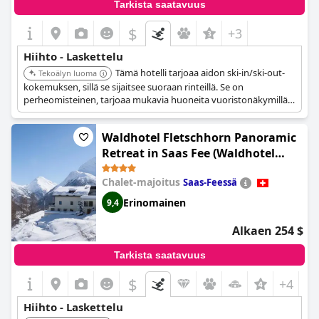
Tarkista saatavuus
$
+3
Hiihto - Laskettelu
Tämä hotelli tarjoaa aidon ski-in/ski-out-
Tekoälyn luoma
kokemuksen, sillä se sijaitsee suoraan rinteillä. Se on
perheomisteinen, tarjoaa mukavia huoneita vuoristonäkymillä
ja on kävelymatkan päässä kylän keskustasta. Asiakkaat
pääsevät helposti Spielbodenin köysiradalle ja voivat nauttia
Waldhotel Fletschhorn Panoramic
after ski -aktiviteeteista.
Retreat in Saas Fee (Waldhotel
Fletschhorn Private Whole Hotel in
Chalet-majoitus
Saas-Feessä
Saas-Fee 360 Alpine Views & Sauna)
Erinomainen
9,4
Alkaen 254 $
Tarkista saatavuus
$
+4
Hiihto - Laskettelu