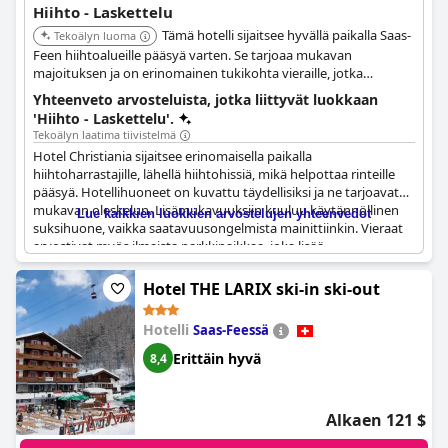
Hiihto - Laskettelu
Tämä hotelli sijaitsee hyvällä paikalla Saas-
Tekoälyn luoma
Feen hiihtoalueille pääsyä varten. Se tarjoaa mukavan
majoituksen ja on erinomainen tukikohta vieraille, jotka
haluavat tutustua rinteisiin ja nauttia talviurheilusta.
Yhteenveto arvosteluista, jotka liittyvät luokkaan
'Hiihto - Laskettelu'.
Tekoälyn laatima tiivistelmä
Hotel Christiania sijaitsee erinomaisella paikalla
hiihtoharrastajille, lähellä hiihtohissiä, mikä helpottaa rinteille
pääsyä. Hotellihuoneet on kuvattu täydellisiksi ja ne tarjoavat
mukavan oleskelun. Lisämukavuuksiin kuuluu käytännöllinen
Lue kaikkien luokkien arvostelujen yhteenvedot
suksihuone, vaikka saatavuusongelmista mainittiinkin. Vieraat
arvostivat myös ilmaista parkkipaikkaa, joka lisää
käyttömukavuutta. Hotelli sijaitsee keskeisellä paikalla
laaksoasemien läheisyydessä ja siellä on bussikuljetus, mikä
Hotel THE LARIX ski-in ski-out
takaa helpon kuljetuksen hiihtäjille. Kaiken kaikkiaan Hotel
Christiania tarjoaa erinomaisen paikan hiihtolomalle loistavan
Hotelli
Saas-Feessä
sijaintinsa ja hyödyllisten palveluidensa ansiosta.
Erittäin hyvä
8,4
Alkaen 121 $