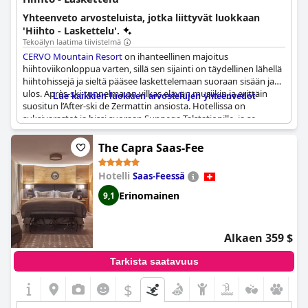
Yhteenveto arvosteluista, jotka liittyvät luokkaan
'Hiihto - Laskettelu'.
Tekoälyn laatima tiivistelmä
CERVO Mountain Resort
on ihanteellinen majoitus
hiihtoviikonloppua varten, sillä sen sijainti on täydellinen lähellä
hiihtohissejä ja sieltä pääsee laskettelemaan suoraan sisään ja
ulos. Après-ski-tunnelma on vilkas elävän musiikin ja erittäin
Lue kaikkien luokkien arvostelujen yhteenvedot
suositun l’After-ski de Zermattin ansiosta. Hotellissa on
suksivarastot ja hissi suoraan Sunnega Talstationille, ja se
sijaitsee aivan rinteiden juurella tarjoten aidon ski-in-
kokemuksen. Jotkut vieraat kokivat kuitenkin vaikeuksia hissin
The Capra Saas-Fee
huollon kanssa ja pitkiä odotusaikoja hiihtohissien
istumapaikkojen suhteen kiireisinä päivinä. Lisäksi hotelli tarjoaa
Hotelli
Saas-Feessä
ilmaisen kuljetuksen rautatieasemalle, mutta sähköautoilla
liikkuvat vieraat saattavat kohdata haasteita nykyisen
Erinomainen
9,1
infrastruktuurin kanssa. Kaiken kaikkiaan lomakeskuksen sijainti
ja sen helppo pääsy rinteille tekevät siitä erinomaisen
hiihtolomalle.
Alkaen 359 $
Tarkista saatavuus
$