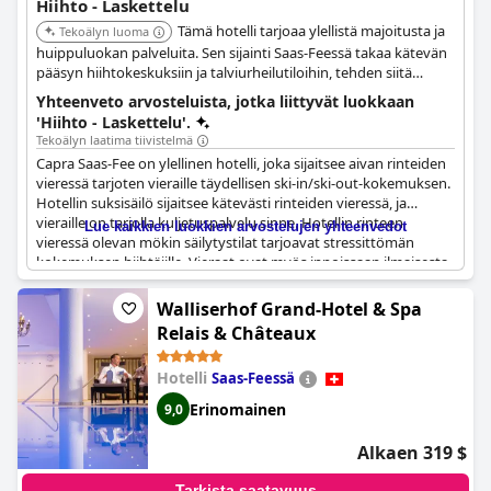
Hiihto - Laskettelu
Tämä hotelli tarjoaa ylellistä majoitusta ja
Tekoälyn luoma
huippuluokan palveluita. Sen sijainti Saas-Feessä takaa kätevän
pääsyn hiihtokeskuksiin ja talviurheilutiloihin, tehden siitä
erinomaisen valinnan hiihtoharrastajille, jotka etsivät
Yhteenveto arvosteluista, jotka liittyvät luokkaan
mukavuutta ja vaivattomuutta.
'Hiihto - Laskettelu'.
Tekoälyn laatima tiivistelmä
Capra Saas-Fee on ylellinen hotelli, joka sijaitsee aivan rinteiden
vieressä tarjoten vieraille täydellisen ski-in/ski-out-kokemuksen.
Hotellin suksisäilö sijaitsee kätevästi rinteiden vieressä, ja
vieraille on tarjolla kuljetuspalvelu sinne. Hotellin rinteen
Lue kaikkien luokkien arvostelujen yhteenvedot
vieressä olevan mökin säilytystilat tarjoavat stressittömän
kokemuksen hiihtäjille. Vieraat ovat myös innoissaan ilmaisesta
kuljetuspalvelusta ja taksista kenkähuoneeseen ja sieltä pois.
Hotellin spa ja suksihuone rinteiden juurella ovat ehdottomasti
Walliserhof Grand-Hotel & Spa
sitä, mitä tarvitset päivän jälkeen vuorilla. Niille, jotka etsivät
Relais & Châteaux
rauhallista lomaa, Saas-Fee on täydellinen paikka, jonka avulla
vieraat voivat hiihtää jopa syyskuussa. Lisäksi hotellin
Hotelli
Saas-Feessä
yhteistyökumppani paikan päällä on ystävällinen ja reagoiva
varmistaen miellyttävän oleskelun. Vieraat, jotka ovat yöpyneet
Erinomainen
9,0
The Capra Saas-Fee
ssä, suosittelevat sitä lämpimästi, erityisesti
niille, jotka etsivät lyhyttä lomaa rentoutuakseen.
Alkaen 319 $
Lisäbonuksena vähintään kaksi yötä majoittuvat hotellivieraat
voivat käyttää hissejä ilmaiseksi, mikä tekee siitä lyömättömän
Tarkista saatavuus