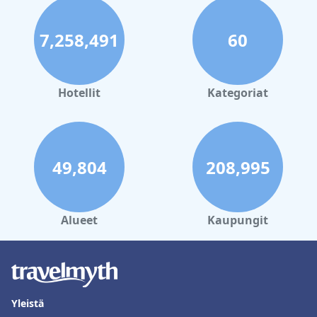
Täsch
|
Hotellit lähellä hiihtokeskuksia St
Niklaus
|
Hotellit lähellä hiihtokeskuksia Randa
|
Hotellit
lähellä hiihtokeskuksia Visp
|
Hotellit lähellä
7,258,491
60
hiihtokeskuksia Visperterminen
|
Hotellit lähellä
hiihtokeskuksia Torbel
|
Hotellit lähellä hiihtokeskuksia
Embd
|
Hotellit lähellä hiihtokeskuksia
Staldenried
|
Hotellit lähellä hiihtokeskuksia Zeneggen
Hotellit
Kategoriat
49,804
208,995
Alueet
Kaupungit
Yleistä