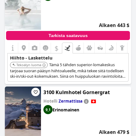
Alkaen 443 $
Tarkista saatavuus
$
Hiihto - Laskettelu
Tämä 5 tähden superior-lomakeskus
Tekoälyn luoma
tarjoaa suoran pääsyn hiihtoalueelle, mikä tekee siitä todellisen
ski-in/ski-out-kokemuksen. Siinä on huippuluokan ravintoloita
ja ylellinen Spa 2222m. Hotelliin pääsee vain Gornergrat Bahn -
hammasradalla.
3100 Kulmhotel Gornergrat
Hotelli
Zermattissa
Erinomainen
9,1
Alkaen 479 $