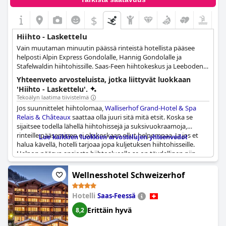
kokemuksen.
$
Hiihto - Laskettelu
Vain muutaman minuutin päässä rinteistä hotellista pääsee
helposti Alpin Express Gondolalle, Hannig Gondolalle ja
Stafelwaldin hiihtohissille. Saas-Feen hiihtokeskus ja Leebodenin
hiihtohissi ovat myös lähellä.
Yhteenveto arvosteluista, jotka liittyvät luokkaan
'Hiihto - Laskettelu'.
Tekoälyn laatima tiivistelmä
Jos suunnittelet hiihtolomaa,
Walliserhof Grand-Hotel & Spa
Relais & Châteaux
saattaa olla juuri sitä mitä etsit. Koska se
sijaitsee todella lähellä hiihtohissejä ja suksivuokraamoja,
rinteille pääseminen ei ole koskaan ollut helpompaa. Ja jos et
Lue kaikkien luokkien arvostelujen yhteenvedot
halua kävellä, hotelli tarjoaa jopa kuljetuksen hiihtohisseille.
Helpon pääsyn ansiosta hiihtoalueelle se on täydellinen niin
innokkaille hiihtäjille kuin aloittelijoillekin. Voit jopa vuokrata
sukset hotellista. Lisäksi kuljetus hiihtoalueille on
Wellnesshotel Schweizerhof
huippuluokkaa.
Hotelli
Saas-Feessä
Hotelli sijaitsee Saas Feen kauniissa lumisissa vuorissa, ja sieltä
on todella upeat näkymät. Se on täydellinen paikka talvilomalle,
Erittäin hyvä
8,2
ja tarjolla on runsaasti vaihtoehtoja talviurheiluun, kuten