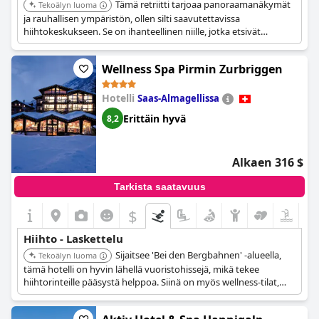
Tämä retriitti tarjoaa panoraamanäkymät
Tekoälyn luoma
ja rauhallisen ympäristön, ollen silti saavutettavissa
hiihtokeskukseen. Se on ihanteellinen niille, jotka etsivät
rauhallista pakopaikkaa kätevällä pääsyllä talviurheilulajeihin.
Wellness Spa Pirmin Zurbriggen
Hotelli
Saas-Almagellissa
Erittäin hyvä
8,2
Alkaen 316 $
Tarkista saatavuus
$
Hiihto - Laskettelu
Sijaitsee 'Bei den Bergbahnen' -alueella,
Tekoälyn luoma
tämä hotelli on hyvin lähellä vuoristohissejä, mikä tekee
hiihtorinteille pääsystä helppoa. Siinä on myös wellness-tilat,
jotka mahdollistavat vieraiden rentoutumisen hiihtopäivän
jälkeen. Bergbahnenin läheisyys tekee siitä ihanteellisen