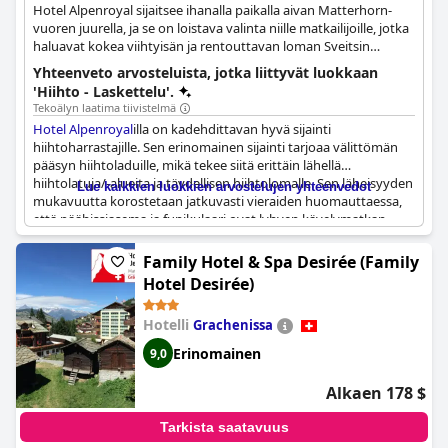
Hotel Alpenroyal sijaitsee ihanalla paikalla aivan Matterhorn-
vuoren juurella, ja se on loistava valinta niille matkailijoille, jotka
haluavat kokea viihtyisän ja rentouttavan loman Sveitsin
Alpeilla. Koska hotelli sijaitsee lähellä vuorta ja hissiä, se on
Yhteenveto arvosteluista, jotka liittyvät luokkaan
ihanteellinen paikka laskettelun ystäville, sillä laskettelurinteet
'Hiihto - Laskettelu'.
ovat vain muutaman minuutin päässä.
Tekoälyn laatima tiivistelmä
Hotel Alpenroyal
illa on kadehdittavan hyvä sijainti
hiihtoharrastajille. Sen erinomainen sijainti tarjoaa välittömän
pääsyn hiihtoladuille, mikä tekee siitä erittäin lähellä
hiihtolatuja/-alueita ja täydellisen hiihtolomalle. Sen läheisyyden
Lue kaikkien luokkien arvostelujen yhteenvedot
mukavuutta korostetaan jatkuvasti vieraiden huomauttaessa,
että päähissiasema ja funikulaari ovat lyhyen kävelymatkan
päässä. Hotelli tarjoaa saumattomat ski-in/ski-out-vaihtoehdot,
ja erityisesti se, että hotellille voi laskea suksilla, on erittäin
Family Hotel & Spa Desirée (Family
arvostettu ominaisuus.
Hotel Desirée)
Hotel Alpenroyal
ia ympäröivä hiihtoinfrastruktuuri on vankka.
Hotelli
Grachenissa
Hissien ollessa vain 50 metrin päässä ja Sunnegga-lähtöpaikan
läheisyydessä rinteille pääseminen ei voisi olla helpompaa.
Erinomainen
9,0
Hotelli tarjoaa myös 10 % alennuksen suksivuokrauksesta, mikä
parantaa entisestään hiihtomukavuutta. Pääsy tärkeisiin
Alkaen 178 $
mukavuuksiin, kuten vain 200 metrin päässä olevaan
hiihtojunaan, ja mahdollisuus ostaa hiihtoliput paikan päällä,
Tarkista saatavuus
edistävät vaivatonta hiihtokokemusta.