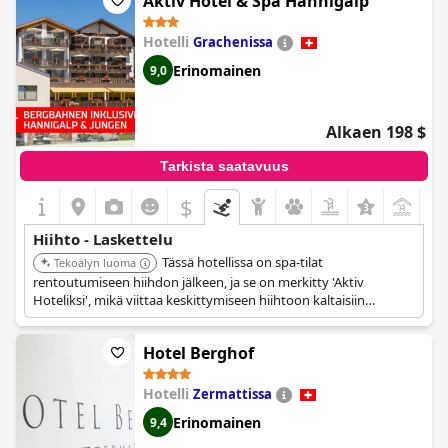
Aktiv Hotel & Spa Hannigalp
hiihtoharrastajille.
Hotelli
Grachenissa
Erinomainen
9,0
Alkaen 198 $
Tarkista saatavuus
$
+9
Hiihto - Laskettelu
Tässä hotellissa on spa-tilat
Tekoälyn luoma
rentoutumiseen hiihdon jälkeen, ja se on merkitty 'Aktiv
Hoteliksi', mikä viittaa keskittymiseen hiihtoon kaltaisiin
aktiviteetteihin. Sen sijainti Grächenissä tarjoaa pääsyn
hiihtokeskuksiin.
Hotel Berghof
Hotelli
Zermattissa
Erinomainen
9,4