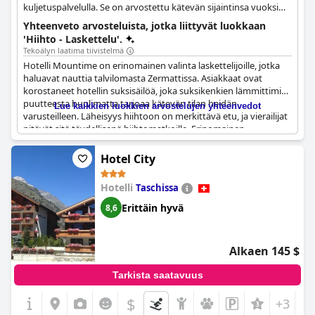
kuljetuspalvelulla. Se on arvostettu kätevän sijaintinsa vuoksi
hiihtoalueille pääsyn kannalta.
Yhteenveto arvosteluista, jotka liittyvät luokkaan
'Hiihto - Laskettelu'.
Tekoälyn laatima tiivistelmä
Hotelli Mountime on erinomainen valinta laskettelijoille, jotka
haluavat nauttia talvilomasta Zermattissa. Asiakkaat ovat
korostaneet hotellin suksisäilöä, joka suksikenkien lämmittimien
puutteesta huolimatta tarjoaa kätevän tilan heidän
Lue kaikkien luokkien arvostelujen yhteenvedot
varusteilleen. Läheisyys hiihtoon on merkittävä etu, ja vierailijat
pitävät sitä täydellisenä hiihtomatkoille. Erinomainen
kuljetuspalvelu parantaa rinteille pääsyn helppoutta.
Ystävällinen henkilökunta parantaa entisestään kokemusta,
Hotel City
mikä tekee hotellista loistavan vaihtoehdon hiihtoharrastajille.
Hotelli
Taschissa
Erittäin hyvä
8,6
Alkaen 145 $
Tarkista saatavuus
$
+3