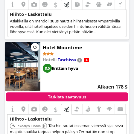
$
Hiihto - Laskettelu
Asiakkailla on mahdollisuus nauttia hiihtämisestä ympäröivillä
vuorilla, sillä hotelli sijaitsee useiden hiihtohissien välittömässä
läheisyydessä. Kun olet viettänyt pitkän päivän
suosikkiurheilulajisi parissa, voit palata mukavaan huoneeseesi
ja rentoutua hotellin kylpylä- ja wellness-alueella sekä nauttia
Hotel Mountime
ravitsevan aterian hotellin ravintolassa.
Hotelli
Taschissa
Erittäin hyvä
8,5
Alkaen 178 $
Tarkista saatavuus
$
Hiihto - Laskettelu
Täschin rautatieaseman vieressä sijaitseva
Tekoälyn luoma
majoituspaikka tarjoaa helpon pääsyn Zermattiin non-stop-