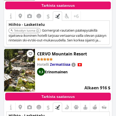
Tarkista saatavuus
$
+6
Hiihto - Laskettelu
Gornergrat-rautatien päätepysäkillä
Tekoälyn luoma
sijaitseva ikoninen hotelli tarjoaa vertaansa vailla olevan pääsyn
rinteisiin ski-in/ski-out-mukavuudella. Sen korkea sijainti ja
ainutlaatuinen paikka erottavat sen muista Zermattin
majoituksista. Se tarjoaa henkeäsalpaavat näkymät ja
CERVO Mountain Resort
ainutlaatuisen kokemuksen.
Hotelli
Zermattissa
Erinomainen
9,3
Alkaen 916 $
Tarkista saatavuus
$
Hiihto - Laskettelu