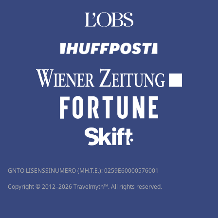
GNTO LISENSSINUMERO (MH.T.E.): 0259Ε60000576001
Copyright © 2012–2026 Travelmyth™. All rights reserved.