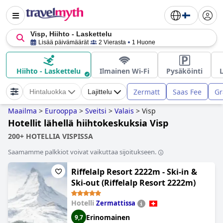
Visp, Hiihto - Laskettelu
Lisää päivämäärät
2 Vierasta
1 Huone
Hiihto - Laskettelu
Ilmainen Wi-Fi
Pysäköinti
Zermatt
Saas Fee
Gr
Hintaluokka
Lajittelu
Maailma
>
Eurooppa
>
Sveitsi
>
Valais
>
Visp
Hotellit lähellä hiihtokeskuksia Visp
200+ HOTELLIA VISPISSA
Saamamme palkkiot voivat vaikuttaa sijoitukseen.
Riffelalp Resort 2222m - Ski-in &
Ski-out (Riffelalp Resort 2222m)
Hotelli
Zermattissa
Erinomainen
9,7