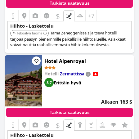
Tarkista saatavuus
$
+7
Hiihto - Laskettelu
Tämä Zeneggenissä sijaitseva hotelli
Tekoälyn luoma
tarjoaa pääsyn pienemmille paikallisille hiihtoalueille. Asiakkaat
voivat nauttia rauhallisemmasta hiihtokokemuksesta.
Hotel Alpenroyal
Hotelli
Zermattissa
Erittäin hyvä
8,7
Alkaen 163 $
Tarkista saatavuus
$
Hiihto - Laskettelu