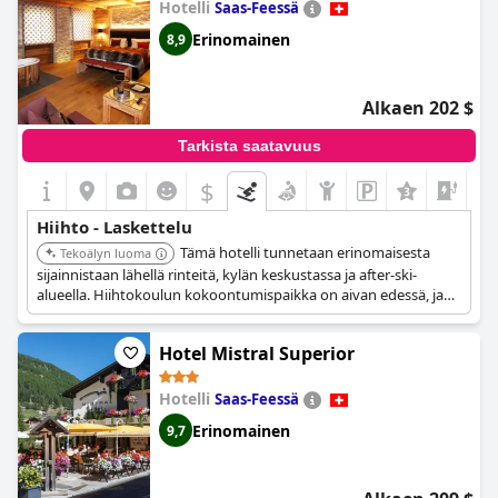
Hotelli
Saas-Feessä
ilmaista taksipalvelua ja kuljetusta hisseille. Kaiken kaikkiaan
hotelli on hyvä valinta tasokkaaseen hiihtoviikonloppuun, ja
Erinomainen
8,9
lisäbonuksena on ilmainen kakkubuffet hiihdon jälkeen. Yksi
asia, jossa hotelli voisi parantaa, on ajantasaisten sääkuvien
tarjoaminen hiihtoalueelta vastaanottoalueella.
Alkaen 202 $
Tarkista saatavuus
$
+4
Hiihto - Laskettelu
Tämä hotelli tunnetaan erinomaisesta
Tekoälyn luoma
sijainnistaan lähellä rinteitä, kylän keskustassa ja after-ski-
alueella. Hiihtokoulun kokoontumispaikka on aivan edessä, ja
suksivuokraamo on saatavilla lähistöllä. Se tarjoaa kätevän ja
nautinnollisen kokemuksen hiihtäjille.
Hotel Mistral Superior
Hotelli
Saas-Feessä
Erinomainen
9,7