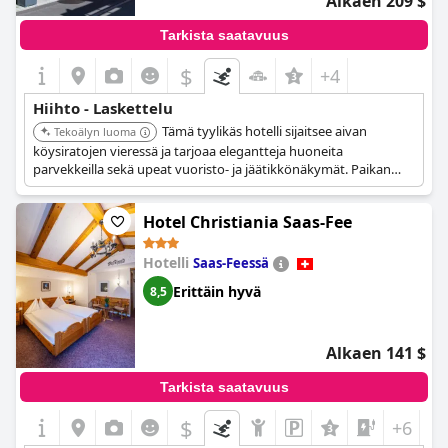
Alkaen 209 $
Tarkista saatavuus
$
+4
Hiihto - Laskettelu
Tämä tyylikäs hotelli sijaitsee aivan
Tekoälyn luoma
köysiratojen vieressä ja tarjoaa elegantteja huoneita
parvekkeilla sekä upeat vuoristo- ja jäätikkönäkymät. Paikan
päällä oleva ravintola tarjoilee erinomaista ruokaa, joka sopii
erinomaisesti rentoutumiseen hiihdon tai vaelluksen jälkeen. Se
Hotel Christiania Saas-Fee
tunnetaan hiljaisuudestaan ja rauhallisuudestaan.
Hotelli
Saas-Feessä
Erittäin hyvä
8,5
Alkaen 141 $
Tarkista saatavuus
$
+6