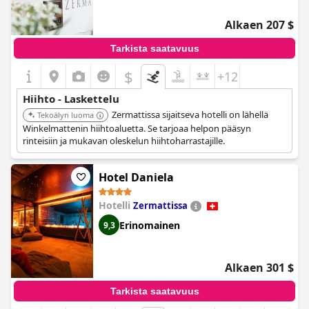
Alkaen 207 $
Tarkista saatavuus
$
+12
Hiihto - Laskettelu
Zermattissa sijaitseva hotelli on lähellä
Tekoälyn luoma
Winkelmattenin hiihtoaluetta. Se tarjoaa helpon pääsyn
rinteisiin ja mukavan oleskelun hiihtoharrastajille.
Hotel Daniela
Hotelli
Zermattissa
Erinomainen
9,3
Alkaen 301 $
Tarkista saatavuus