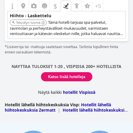
$
+5
Niille, jotka haluavat tutustua kauemmas tai mennä kaupunkiin,
on olemassa hyödyllisiä oikoteitä, kuten hissi naapurihotellista,
Hiihto - Laskettelu
joka laskeutuu maalaismaiseen tunneliin, joka johtaa kylän
Tämä hotelli tarjoaa spa-palvelut,
keskustaan. Hotelli tarjoaa myös ilmaisen kuljetuspalvelun
Tekoälyn luoma
rautatieasemalle, mikä yksinkertaistaa kuljetuksia saapuville tai
ravintolan ja perheystävälliset mukavuudet, varmistaen
lähteville vieraille.
rentouttavan ja kätevän oleskelun niille, jotka haluavat nauttia
talviurheilusta Grächenissä.
Joillakin alueilla olisi kuitenkin parantamisen varaa. Asiakkaat
*Lisäveroja tai -maksuja saatetaan soveltaa. Tarkista lopullinen hinta
huomauttivat, että suksihuone kaipaa kiireellistä kunnostusta ja
ennen varauksen tekemistä.
että suksikenkien alue on hyvin rajallinen. Lisäksi aamiainen
alkaa klo 7.30, mikä joidenkin mielestä oli hieman myöhään, jos
haluaa lähteä aikaisin rinteille.
NAYTTAA TULOKSET 1-20 , VISPISSA 200+ HOTELLISTA
Näistä pienistä puutteista huolimatta
Hotel Alpenroyal
on
Katso lisää hotelleja
edelleen erinomainen valinta hiihtolomalle, jossa yhdistyvät
kauniit näkymät, helppo pääsy hiihtomahdollisuuksiin ja
Näytä kaikki
hotellit Vispissä
kattavat hiihtotukipalvelut.
Hotellit lähellä hiihtokeskuksia Visp
:
Hotellit lähellä
hiihtokeskuksia Zermatt
|
Hotellit lähellä hiihtokeskuksia
Saas Fee
|
Hotellit lähellä hiihtokeskuksia
Grächen
|
Hotellit lähellä hiihtokeskuksia Saas
Balen
|
Hotellit lähellä hiihtokeskuksia Saas
Almagell
|
Hotellit lähellä hiihtokeskuksia