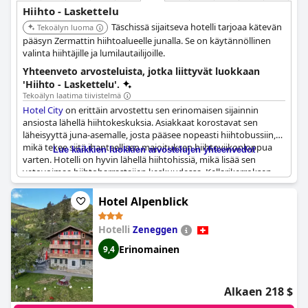
Hiihto - Laskettelu
Täschissä sijaitseva hotelli tarjoaa kätevän
Tekoälyn luoma
pääsyn Zermattin hiihtoalueelle junalla. Se on käytännöllinen
valinta hiihtäjille ja lumilautailijoille.
Yhteenveto arvosteluista, jotka liittyvät luokkaan
'Hiihto - Laskettelu'.
Tekoälyn laatima tiivistelmä
Hotel City
on erittäin arvostettu sen erinomaisen sijainnin
ansiosta lähellä hiihtokeskuksia. Asiakkaat korostavat sen
läheisyyttä juna-asemalle, josta pääsee nopeasti hiihtobussiin,
mikä tekee siitä ihanteellisen majoituksen hiihtoviikonloppua
Lue kaikkien luokkien arvostelujen yhteenvedot
varten. Hotelli on hyvin lähellä hiihtohissiä, mikä lisää sen
vetovoimaa hiihtoharrastajien keskuudessa. Kellarikerroksen
suksihuone mainitaan, vaikka sen kätevyydestä kiistelläänkin.
Suksivuokrauspalvelut ovat saatavilla, mikä parantaa yleistä
Hotel Alpenblick
hiihtokokemusta. Hotellin sijainti on käytännössä ski-in/ski-out,
mikä tarjoaa saumattoman ja nautinnollisen loman niille, jotka
Hotelli
Zeneggen
haluavat viettää lomansa vilkkaalla hiihtoalueella. Kaiken
kaikkiaan
Hotel City
on suositeltava niille, jotka haluavat nauttia
Erinomainen
9,4
talviurheilusta lähellä olevissa hiihtokeskuksissa.
Alkaen 218 $