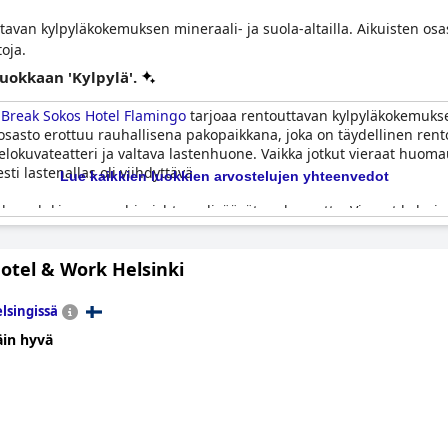
ttavan kylpyläkokemuksen mineraali- ja suola-altailla. Aikuisten osa
oja.
luokkaan 'Kylpylä'.
a
Break Sokos Hotel Flamingo
tarjoaa rentouttavan kylpyläkokemukse
n osasto erottuu rauhallisena pakopaikkana, joka on täydellinen ren
lokuvateatteri ja valtava lastenhuone. Vaikka jotkut vieraat huomaut
sti lastenallas oli viihdyttävä.
Lue kaikkien luokkien arvostelujen yhteenvedot
ukaan lukien suora hissiyhteys, lisäävät mukavuutta. Vieraat kehuiva
tkassa. Kylpylän, kuntosalin, kauppojen ja yleisen sijainnin yhdiste
tö ei aina sisälly varaukseen ja saattaa vaatia erillisen oston.
otel & Work Helsinki
a pettymysten välttämiseksi, sillä vesipuisto voi joskus olla täytee
äyttöön liittyvästä sekaannuksesta. Satunnaisista puutteista, kuten
lsingissä
mingo
n kylpylä on edelleen merkittävä vetonaula vieraille, jotka etsi
äin hyvä