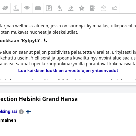
tarjoaa wellness-alueen, jossa on saunoja, kylmäallas, ulkoporealla
joten mukavat huoneet ja oleskelutilat.
luokkaan 'Kylpylä'.
alue on saanut paljon positiivista palautetta vierailta. Erityisesti 
kehuttu usein. Ylellisenä ja upeana kuvailtu hyvinvointialue saa us
 ja useat saunat upeilla kaupunkinäkymillä parantavat kokonaisval
Lue kaikkien luokkien arvostelujen yhteenvedot
tta ja kunnossapitoa pitäen niitä ilahduttavana osana oleskeluaan.
evan rentoutumispaikan. Kylpyläpalveluita kehutaan korkealaatuisiks
lection Helsinki Grand Hansa
oissakin arvosteluissa huomautetaan muutamista kehityskohteista. 
sta ja pienistä altaista, jotka ovat usein lasten käytössä. Lisäksi jo
lsingissä
een hotellin korkean yleisen tason huomioon ottaen.
omainen
a- ja hyvinvointikeskusta pidetään usein tärkeänä kohokohtana, joka
a kaunis kattomiljöö.