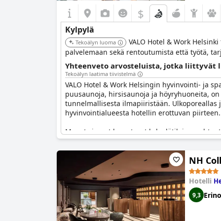
$
Kylpylä
VALO Hotel & Work Helsinki 
Tekoälyn luoma
palvelemaan sekä rentoutumista että työtä, tar
Yhteenveto arvosteluista, jotka liittyvät 
Tekoälyn laatima tiivistelmä
VALO Hotel & Work Helsingin hyvinvointi- ja spa-
puusaunoja, hirsisaunoja ja höyryhuoneita, on 
tunnelmallisesta ilmapiiristään. Ulkoporeallas
hyvinvointialueesta hotellin erottuvan piirteen.
Monet vieraat korostavat kylpylätilojen puhtau
yhdistelmä tarjoaa ainutlaatuisen ja houkuttel
varaukset on ehkä tehtävä etukäteen.
NH Col
Monista myönteisistä kommenteista huolimatta j
ruuhka-aikoina, ja mainintoja on rajallisesta tila
Hotelli
He
hyvinvointialueen käyttöä tulisi harkita uudell
Erin
9,3
Kaiken kaikkiaan VALO Hotel & Work Helsingin sp
kokemuksen, jota parantavat erinomaiset tilat j