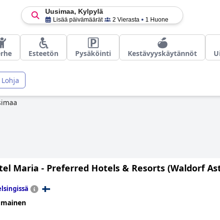
Uusimaa, Kylpylä
Lisää päivämäärät
2 Vierasta
1 Huone
rhe
Esteetön
Pysäköinti
Kestävyyskäytännöt
U
Lohja
simaa
el Maria - Preferred Hotels & Resorts (Waldorf Ast
lsingissä
omainen