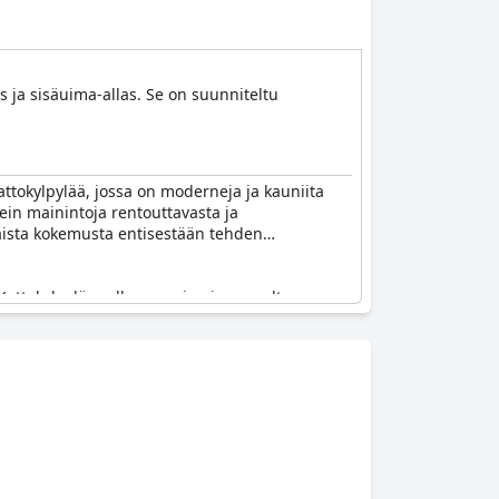
s ja sisäuima-allas. Se on suunniteltu
kattokylpylää, jossa on moderneja ja kauniita
ein mainintoja rentouttavasta ja
taista kokemusta entisestään tehden
 Kattokylpylän, ulkosaunojen ja porealtaan
i, vaikka niistä peritään lisämaksu ja
Kylpyläalue voi olla ruuhkainen, erityisesti
tkut vieraat kokevat, että erikseen veloitettavaa
 tarjoaa vieraille ikimuistoisen ja virkistävän