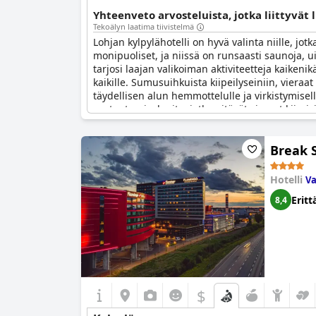
Yhteenveto arvosteluista, jotka liittyvät 
Tekoälyn laatima tiivistelmä
Lohjan kylpylähotelli on hyvä valinta niille, jo
monipuoliset, ja niissä on runsaasti saunoja, uim
tarjosi laajan valikoiman aktiviteetteja kaikeni
kaikille. Sumusuihkuista kiipeilyseiniin, vieraat
täydellisen alun hemmottelulle ja virkistymisell
rentoutumisalueita, jotka pitävät vieraat kiireis
Break 
Hotelli
Va
Eritt
8,4
$