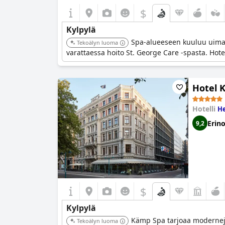
$
Kylpylä
Spa-alueeseen kuuluu uima-a
Tekoälyn luoma
varattaessa hoito St. George Care -spasta. Hotel
Hotel 
Hotelli
He
Erin
9,2
$
Kylpylä
Kämp Spa tarjoaa moderneja 
Tekoälyn luoma