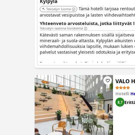
Kylpylä
Tämä hotelli tarjoaa rentou
Tekoälyn luoma
arvostavat vesipuistoa ja lasten viihdevaihtoeht
Yhteenveto arvosteluista, jotka liittyvät 
Tekoälyn laatima tiivistelmä
Kätevästi saman rakennuksen sisällä sijaitsev
mineraali- ja suola-altaista. Kylpylän aikuiste
viihdemahdollisuuksia lapsille, mukaan lukien e
palvelut vastasivat yleisesti odotuksia ja erityise
Saumaton yhteys hotellin ja kylpylän välillä, m
hyödyllistä roolia miellyttävässä kauttakulkuma
jotkut ovat yllättyneitä siitä, että kylpylän käyt
VALO H
Kylpyläpalveluiden ennakkovaraus on suositeltava
opasteilla voitaisiin lieventää osaa kylpylän k
Hotelli
He
allastiloista huolimatta,
Break Sokos Hotel Fla
Eritt
8,7
kohteesta.