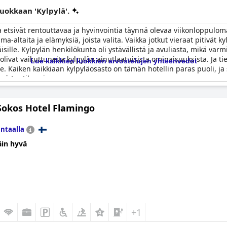
luokkaan 'Kylpylä'.
tka etsivät rentouttavaa ja hyvinvointia täynnä olevaa viikonloppulom
a-altaita ja elämyksiä, joista valita. Vaikka jotkut vieraat pitivät k
käisille. Kylpylän henkilökunta oli ystävällistä ja avuliasta, mikä va
 olivat vaikuttuneita kylpylän ainutlaatuisista ominaisuuksista. Ja t
Lue kaikkien luokkien arvostelujen yhteenvedot
e. Kaiken kaikkiaan kylpyläosasto on tämän hotellin paras puoli, ja 
inä tuntikausia.
Sokos Hotel Flamingo
ntaalla
äin hyvä
+1