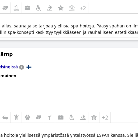
+2
llas, sauna ja se tarjoaa ylellisiä spa-hoitoja. Pääsy spahan on il
lin spa-konsepti keskittyy tyylikkääseen ja rauhalliseen estetiikkaa
Kämp
lsingissä
omainen
+2
hoitoja ylellisessä ympäristössä yhteistyössä ESPAn kanssa. Siellä