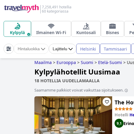
7,258,491 hotellia
60 kategoriassa
Kylpylä
Ilmainen Wi-Fi
Kuntosali
Bisnes
Pe
Helsinki
Tammisaari
Hintaluokka
Lajittelu
Maailma
>
Eurooppa
>
Suomi
>
Etelä-Suomi
>
Uu
Kylpylähotellit Uusimaa
18 HOTELLIA UUDELLAMAALLA
Saamamme palkkiot voivat vaikuttaa sijoitukseen.
The Hot
Hotelli
He
Erin
9,1