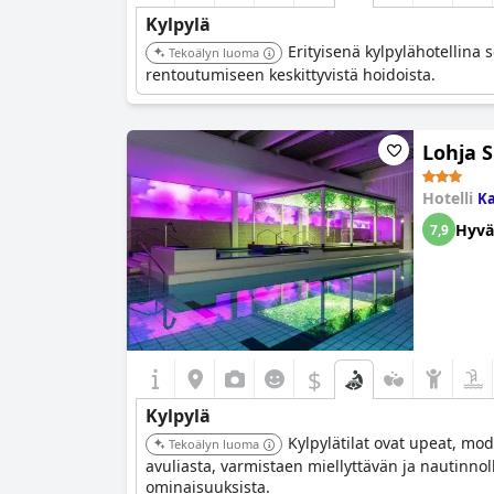
Kylpylä
Erityisenä kylpylähotellina s
Tekoälyn luoma
rentoutumiseen keskittyvistä hoidoista.
Lohja 
Hotelli
Ka
Hyvä
7,9
$
Kylpylä
Kylpylätilat ovat upeat, mode
Tekoälyn luoma
avuliasta, varmistaen miellyttävän ja nautinnoll
ominaisuuksista.