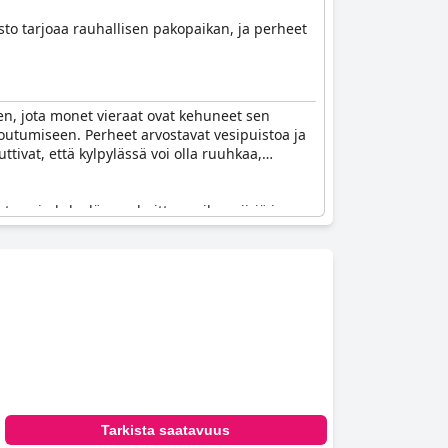
sto tarjoaa rauhallisen pakopaikan, ja perheet
n, jota monet vieraat ovat kehuneet sen
toutumiseen. Perheet arvostavat vesipuistoa ja
tivat, että kylpylässä voi olla ruuhkaa,
t usein kylpylän rauhoittavaa ilmapiiriä ja sen
lmä houkuttelee monia vierailijoita, vaikka
n varattu. Selkeillä ohjeilla ja paremmilla
 ruuhkaisuudesta ja toiveesta useammista
vät rentoutumista ja virkistystä yhdestä
Tarkista saatavuus