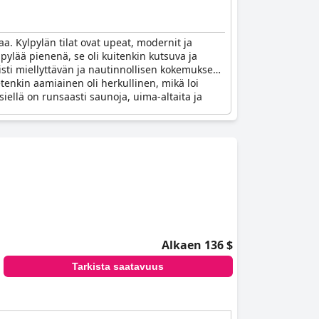
aa. Kylpylän tilat ovat upeat, modernit ja
ylpylää pienenä, se oli kuitenkin kutsuva ja
rmisti miellyttävän ja nautinnollisen kokemuksen
ietenkin aamiainen oli herkullinen, mikä loi
siellä on runsaasti saunoja, uima-altaita ja
Alkaen 136 $
Tarkista saatavuus