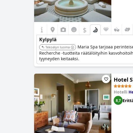
$
Kylpylä
Maria Spa tarjoaa perintei
Tekoälyn luoma
Recherche -tuotteita räätälöityihin kasvohoitoi
tyyneyden keitaaksi.
Hotel S
Hotelli
He
Eritt
8,7