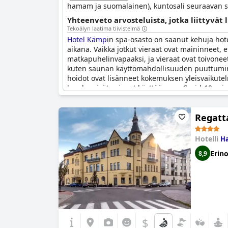
hamam ja suomalainen), kuntosali seuraavan su
Yhteenveto arvosteluista, jotka liittyvät 
Tekoälyn laatima tiivistelmä
Hotel Kämp
in spa-osasto on saanut kehuja hotel
aikana. Vaikka jotkut vieraat ovat maininneet, e
matkapuhelinvapaaksi, ja vieraat ovat toivoneet, 
kuten saunan käyttömahdollisuuden puuttuminen
hoidot ovat lisänneet kokemuksen yleisvaikutelm
kun he eivät voineet käyttää spaa Covid-19-raj
tilaisuuden rentoutua Helsingissä oleskelun ai
Regatt
Hotelli
H
Erin
8,9
$