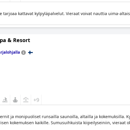
e tarjoaa kattavat kylpyläpalvelut. Vieraat voivat nauttia uima-altaist
Spa & Resort
rjalohjalla
+9
rnit ja monipuoliset runsailla saunoilla, altailla ja kokemuksilla. Ky
isen kokemuksen kaikille. Sumusuihkuista kiipeilyseiniin, vieraat ol