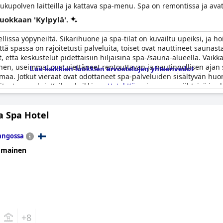
kupolven laitteilla ja kattava spa-menu. Spa on remontissa ja av
luokkaan 'Kylpylä'.
lissa yöpyneiltä. Sikarihuone ja spa-tilat on kuvailtu upeiksi, ja ho
ttä spassa on rajoitetusti palveluita, toiset ovat nauttineet saunas
että keskustelut pidettäisiin hiljaisina spa-/sauna-alueella. Vaikka j
, useimmat ovat viettäneet rentouttavan ja nautinnollisen ajan sp
Lue kaikkien luokkien arvostelujen yhteenvedot
aa. Jotkut vieraat ovat odottaneet spa-palveluiden sisältyvän huon
oitusten vuoksi. Kaiken kaikkiaan
Hotel Kämp
in spa on viihtyisä ja 
kana.
a Spa Hotel
angossa
omainen
+8