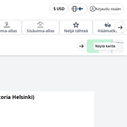
Kirjaudu sisään
$ USD
ima-allas
Sisäuima-allas
Neljä tähteä
Häämatka
Näytä kartta
oria Helsinki)