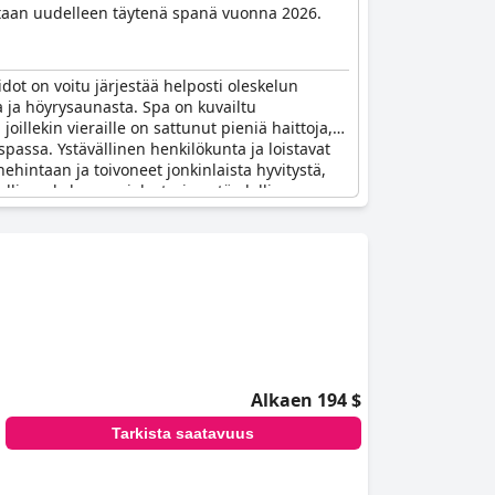
ataan uudelleen täytenä spanä vuonna 2026.
idot on voitu järjestää helposti oleskelun
ta ja höyrysaunasta. Spa on kuvailtu
oillekin vieraille on sattunut pieniä haittoja,
assa. Ystävällinen henkilökunta ja loistavat
ehintaan ja toivoneet jonkinlaista hyvitystä,
ylellinen kokemus, joka tarjoaa täydellisen
Alkaen 194 $
Tarkista saatavuus