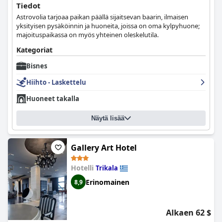
Tiedot
Astrovolia tarjoaa paikan päällä sijaitsevan baarin, ilmaisen
yksityisen pysäköinnin ja huoneita, joissa on oma kylpyhuone;
majoituspaikassa on myös yhteinen oleskelutila.
Kategoriat
Bisnes
Hiihto - Laskettelu
Huoneet takalla
Näytä lisää
Gallery Art Hotel
Hotelli
Trikala
Erinomainen
8,9
Alkaen 62 $