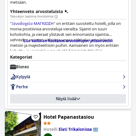
metsään.
Yhteenveto arvosteluista
Tekoälyn laatima tiivistelmä
"
Ξενοδοχείο ΜΑΓΚΙΩΣΗ
" on erittäin suositeltu hotelli, jolla on
monia positiivisia arvosteluja vierailta. Sijainti on suuri
kohokohta, ja vieraat ylistävät sen erinomaista sijaintia
vehreiden vuorten välissä ja upeaa näköalaa ympäröiviin
Lue kaikkien luokkien arvostelujen yhteenvedot
metsiin ja majesteettisiin puihin. Aamiainen on myös erittäin
kehuttu, ja vieraat kuvaavat sitä hämmästyttäväksi,
erinomaiseksi ja lähemmäksi brunssia. Huoneet ovat mukavia,
Kategoriat
tilavia ja kimaltelevan puhtaita, henkeäsalpaavilla näkymillä, ja
Bisnes
henkilökunta on ystävällistä, avuliasta ja mukautuvaa. Kaiken
kaikkiaan "
Ξενοδοχείο ΜΑΓΚΙΩΣΗ
" on ihanteellinen lomakohde,
Kylpylä
jonka henkilökunta tarjoaa erinomaista palvelua.
Perhe
Näytä lisää
Hotel Papanastasiou
Hotelli
Elati Trikalonissa