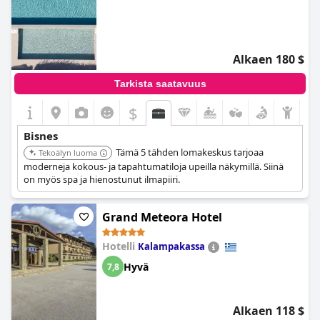
Alkaen 180 $
Tarkista saatavuus
$
Bisnes
Tämä 5 tähden lomakeskus tarjoaa
Tekoälyn luoma
moderneja kokous- ja tapahtumatiloja upeilla näkymillä. Siinä
on myös spa ja hienostunut ilmapiiri.
Grand Meteora Hotel
Hotelli
Kalampakassa
Hyvä
7,8
Alkaen 118 $