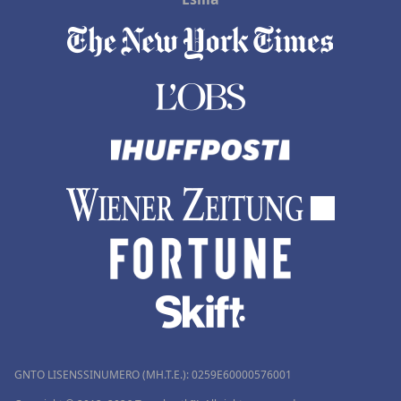
GNTO LISENSSINUMERO (MH.T.E.): 0259Ε60000576001