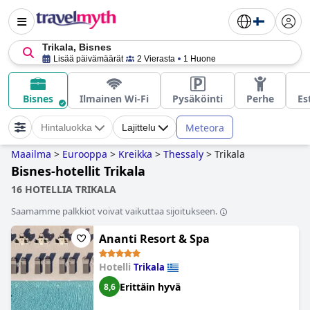
Trikala, Bisnes
Lisää päivämäärät
2 Vierasta
1 Huone
Bisnes
Ilmainen Wi-Fi
Pysäköinti
Perhe
Es
Meteora
Hintaluokka
Lajittelu
Maailma
>
Eurooppa
>
Kreikka
>
Thessaly
>
Trikala
Bisnes-hotellit Trikala
16 HOTELLIA TRIKALA
Saamamme palkkiot voivat vaikuttaa sijoitukseen.
Ananti Resort & Spa
Hotelli
Trikala
Erittäin hyvä
8,6