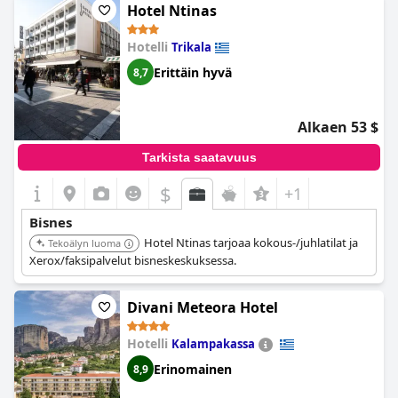
Hotel Ntinas
Hotelli
Trikala
Erittäin hyvä
8,7
Alkaen 53 $
Tarkista saatavuus
$
+1
Bisnes
Hotel Ntinas tarjoaa kokous-/juhlatilat ja
Tekoälyn luoma
Xerox/faksipalvelut bisneskeskuksessa.
Divani Meteora Hotel
Hotelli
Kalampakassa
Erinomainen
8,9