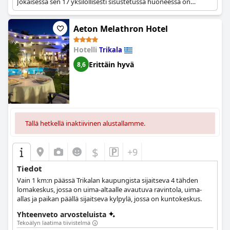
Jokaisessa sen 17 yksilöllisesti sisustetussa huoneessa on
minibaari, espressokeitin ja ilmainen Wi-Fi.
Aeton Melathron Hotel
Hotelli
Trikala
Erittäin hyvä
8,6
Tällä hetkellä inaktiivinen alustallamme.
$
+9
Tiedot
Vain 1 km:n päässä Trikalan kaupungista sijaitseva 4 tähden
lomakeskus, jossa on uima-altaalle avautuva ravintola, uima-
allas ja paikan päällä sijaitseva kylpylä, jossa on kuntokeskus.
Yhteenveto arvosteluista
Tekoälyn laatima tiivistelmä