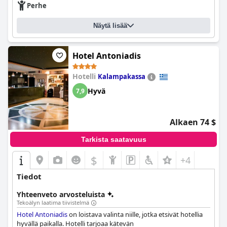
Perhe
Näytä lisää
Hotel Antoniadis
Hotelli
Kalampakassa
Hyvä
7,9
Alkaen 74 $
Tarkista saatavuus
$
+4
Tiedot
Yhteenveto arvosteluista
Tekoälyn laatima tiivistelmä
Hotel Antoniadis
on loistava valinta niille, jotka etsivät hotellia
hyvällä paikalla. Hotelli tarjoaa kätevän