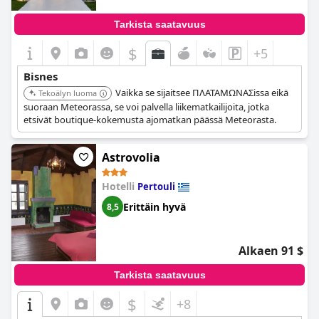
Tarkista saatavuus
$
+5
Bisnes
Vaikka se sijaitsee ΠΛΑΤΑΜΩΝΑΣissa eikä
Tekoälyn luoma
suoraan Meteorassa, se voi palvella liikematkailijoita, jotka
etsivät boutique-kokemusta ajomatkan päässä Meteorasta.
Astrovolia
Hotelli
Pertouli
Erittäin hyvä
8,5
Alkaen 91 $
Tarkista saatavuus
$
+8