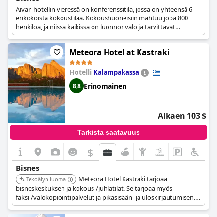
Aivan hotellin vieressä on konferenssitila, jossa on yhteensä 6
erikokoista kokoustilaa. Kokoushuoneisiin mahtuu jopa 800
henkilöä, ja niissä kaikissa on luonnonvalo ja tarvittavat
audiovisuaaliset laitteet, ja hotellin uima-allasaluetta voi käyttää
myös ulkotilaisuuksiin.
Meteora Hotel at Kastraki
Hotelli
Kalampakassa
Erinomainen
8,8
Alkaen 103 $
Tarkista saatavuus
$
Bisnes
Meteora Hotel Kastraki tarjoaa
Tekoälyn luoma
bisneskeskuksen ja kokous-/juhlatilat. Se tarjoaa myös
faksi-/valokopiointipalvelut ja pikasisään- ja uloskirjautumisen.
Hotellissa on ilmainen Wi-Fi, ravintola ja baari/oleskelutila.