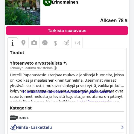
Erinomainen
8,9
Alkaen 78 $
Tarkista saatavuus
$
+4
Tiedot
Yhteenveto arvosteluista
Tekoälyn laatima tiivistelmä
Hotelli Papanastasiou tarjoaa mukavia ja siistejä huoneita, joissa
on kodikas ja maalaishenkinen tunnelma. Useimmat vieraat
ylistävät sisustusta, mukavia sänkyjä ja siisteyttä, vaikka jotkut
kylpyhuoneet saattavatkin vaatia remonttia. Jotkut vieraat ovat
Lue kaikkien luokkien arvostelujen yhteenvedot
raportoineet melusta ja lievistä hajuista, ja muutama on pitänyt
patjoja liian kovana. Kaiken kaikkiaan
Hotel Papanastasiou
on
kuitenkin kätevä, mukava ja kodikas majoitusvaihtoehto.
Kategoriat
Bisnes
Hiihto - Laskettelu