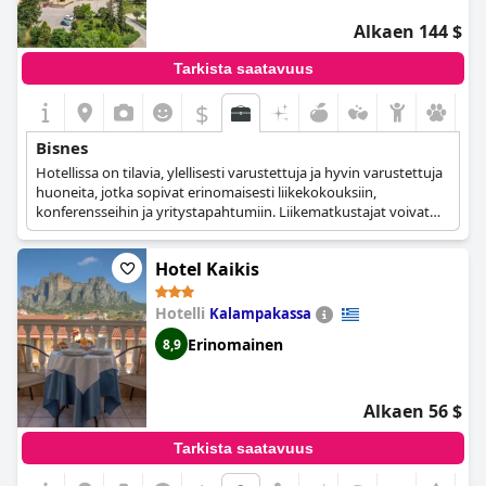
Alkaen 144 $
Tarkista saatavuus
$
Bisnes
Hotellissa on tilavia, ylellisesti varustettuja ja hyvin varustettuja
huoneita, jotka sopivat erinomaisesti liikekokouksiin,
konferensseihin ja yritystapahtumiin. Liikematkustajat voivat
myös hyötyä koko hotellissa käytettävissä olevasta ilmaisesta
Wi-Fi-palvelusta sekä tilavista huoneista ja sviiteistä, joissa he
Hotel Kaikis
voivat työskennellä mukavasti.
Hotelli
Kalampakassa
Erinomainen
8,9
Alkaen 56 $
Tarkista saatavuus