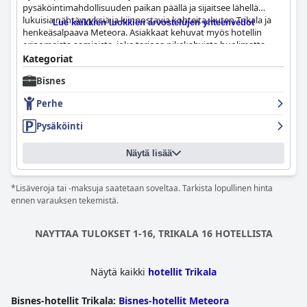
pysäköintimahdollisuuden paikan päällä ja sijaitsee lähellä
lukuisia nähtävyyksiä ja kiinnostavia kohteita, kuten Trikala ja
Lue kaikkien luokkien arvostelujen yhteenvedot
henkeäsalpaava Meteora. Asiakkaat kehuvat myös hotellin
erinomaista aamiaista, joka tarjoaa pikakahvista huolimatta
monenlaisia vaihtoehtoja. Hotelli tarjoaa tilavia, siistejä ja hyvin
Kategoriat
varustettuja huoneita, joissa on mukavat sängyt ja lähes uudet
Bisnes
huonekalut. Henkilökunta on poikkeuksellisen ystävällistä ja
vieraanvaraista, mukautuvaa ja avuliasta ja tekee kaikkensa
Perhe
varmistaakseen yleisen tyytyväisyyden. Vaikka muutamat
vieraat raportoivat pienistä ongelmista, jotka liittyivät käytäviltä
Pysäköinti
kantautuvaan meluun ja siivoukseen, miellyttävä ilmapiiri ja
mukavat mukavuudet tekevät Hotel Antoniadiksesta loistavan
Näytä lisää
vaihtoehdon matkustajille, jotka etsivät siistiä, viihtyisää ja
hyvällä paikalla sijaitsevaa hotellia, jossa on ystävällinen
henkilökunta.
*Lisäveroja tai -maksuja saatetaan soveltaa. Tarkista lopullinen hinta
ennen varauksen tekemistä.
NAYTTAA TULOKSET 1-16, TRIKALA 16 HOTELLISTA
Näytä kaikki
hotellit Trikala
Bisnes-hotellit Trikala
:
Bisnes-hotellit Meteora