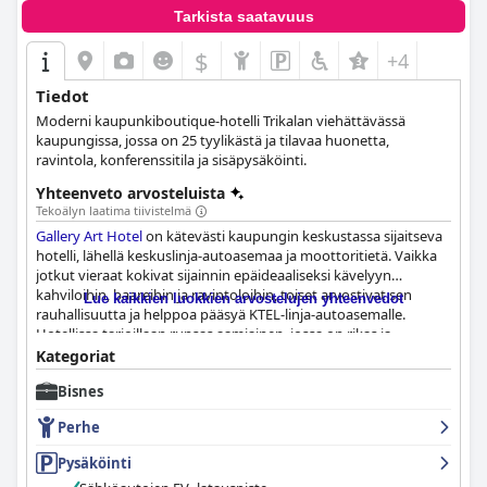
Tarkista saatavuus
$
+4
Tiedot
Moderni kaupunkiboutique-hotelli Trikalan viehättävässä
kaupungissa, jossa on 25 tyylikästä ja tilavaa huonetta,
ravintola, konferenssitila ja sisäpysäköinti.
Yhteenveto arvosteluista
Tekoälyn laatima tiivistelmä
Gallery Art Hotel
on kätevästi kaupungin keskustassa sijaitseva
hotelli, lähellä keskuslinja-autoasemaa ja moottoritietä. Vaikka
jotkut vieraat kokivat sijainnin epäideaaliseksi kävelyyn
kahviloihin, baareihin ja ravintoloihin, toiset arvostivat sen
Lue kaikkien luokkien arvostelujen yhteenvedot
rauhallisuutta ja helppoa pääsyä KTEL-linja-autoasemalle.
Hotellissa tarjoillaan runsas aamiainen, jossa on rikas ja
herkullinen valikoima ruokia, vaikka jotkut vieraat
Kategoriat
huomauttavat, että se voisi hyötyä enemmän hedelmistä ja
Bisnes
vihanneksista tai maukkaammasta kahvista. Tilavat, siistit ja
modernit huoneet ovat kauniisti suunniteltuja, ja niissä on
Perhe
mukavat sängyt ja korkeat katot. Hotelli saa korkeat pisteet
siisteydestään, ja monet arvostelijat mainitsevat siistit ja tilavat
Pysäköinti
huoneet sekä hyvin hoidetut yleiset tilat. Henkilökuntaa