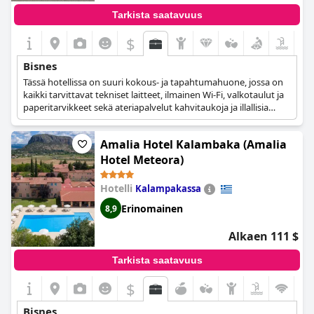
Tarkista saatavuus
$
Bisnes
Tässä hotellissa on suuri kokous- ja tapahtumahuone, jossa on
kaikki tarvittavat tekniset laitteet, ilmainen Wi-Fi, valkotaulut ja
paperitarvikkeet sekä ateriapalvelut kahvitaukoja ja illallisia
varten.
Amalia Hotel Kalambaka (Amalia
Hotel Meteora)
Hotelli
Kalampakassa
Erinomainen
8,9
Alkaen 111 $
Tarkista saatavuus
$
Bisnes