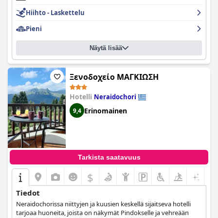
Hiihto - Laskettelu
Pieni
Näytä lisää
Ξενοδοχείο ΜΑΓΚΙΩΣΗ
Hotelli
Neraidochori
Erinomainen
9,4
Tarkista saatavuus
$
Tiedot
Neraidochorissa niittyjen ja kuusien keskellä sijaitseva hotelli
tarjoaa huoneita, joista on näkymät Pindokselle ja vehreään