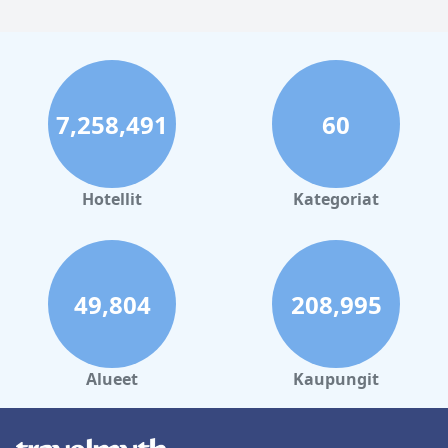
7,258,491
60
Hotellit
Kategoriat
49,804
208,995
Alueet
Kaupungit