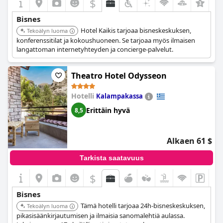
$
Bisnes
Hotel Kaikis tarjoaa bisneskeskuksen,
Tekoälyn luoma
konferenssitilat ja kokoushuoneen. Se tarjoaa myös ilmaisen
langattoman internetyhteyden ja concierge-palvelut.
Theatro Hotel Odysseon
Hotelli
Kalampakassa
Erittäin hyvä
8,5
Alkaen 61 $
Tarkista saatavuus
$
Bisnes
Tämä hotelli tarjoaa 24h-bisneskeskuksen,
Tekoälyn luoma
pikasisäänkirjautumisen ja ilmaisia sanomalehtiä aulassa.