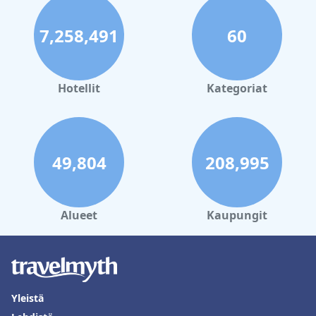
7,258,491
60
Hotellit
Kategoriat
49,804
208,995
Alueet
Kaupungit
Yleistä