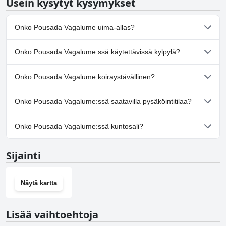
Usein kysytyt kysymykset
Onko Pousada Vagalume uima-allas?
Kyllä, Pousada Vagalume:ssä on uima-allas/altaita, jotka kuuluvat
Onko Pousada Vagalume:ssä käytettävissä kylpylä?
yhteen tai useampaan seuraavista luokista: Ulkouima-allas.
Ei, Pousada Vagalume ei tarjoa kylpylää.
Onko Pousada Vagalume koiraystävällinen?
Ei, Pousada Vagalume ei salli koiria.
Onko Pousada Vagalume:ssä saatavilla pysäköintitilaa?
Kyllä, Pousada Vagalume tarjoaa pysäköintimahdollisuuden.
Onko Pousada Vagalume:ssä kuntosali?
Ei, Pousada Vagalume ei ole kuntosalia.
Sijainti
Näytä kartta
Lisää vaihtoehtoja