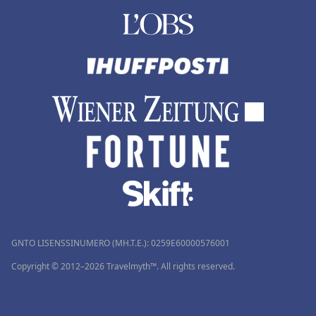
GNTO LISENSSINUMERO (MH.T.E.): 0259Ε60000576001
Copyright © 2012–2026 Travelmyth™. All rights reserved.