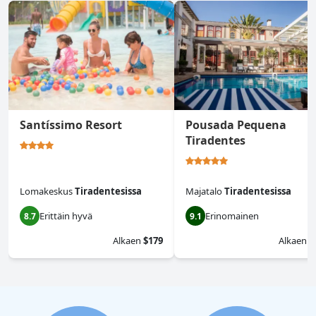
Santíssimo Resort
Pousada Pequena
Tiradentes
Lomakeskus
Tiradentesissa
Majatalo
Tiradentesissa
Erittäin hyvä
Erinomainen
8.7
9.1
Alkaen
$179
Alkaen
$