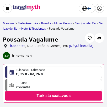
Maailma
>
Etelä-Amerikka
>
Brasilia
>
Minas Gerais
>
Sao Joao del Rei
>
Sao
Joao del Rei
>
Hotellit Tiradentes
>
Pousada Vagalume
Pousada Vagalume
Tiradentes
,
Rua Custódio Gomes, 150
(
Näytä kartalla
)
Erinomainen
8.9
Tulopäivä - Lähtöpäivä
ti, 25 8 - ke, 26 8
1 Huone
2 Vierasta
Tarkista saatavuus