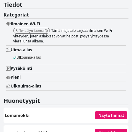
Tiedot
Kategoriat
Ilmainen Wi-Fi
Tämä majatalo tarjoaa ilmaisen Wi-Fi-
Tekoälyn luoma
yhteyden, joten asiakkaat voivat helposti pysyä yhteydessä
vierailunsa aikana.
Uima-allas
Ulkouima-allas
Pysäköinti
Pieni
Ulkouima-allas
Huonetyypit
Lomamökki
Näytä hinnat