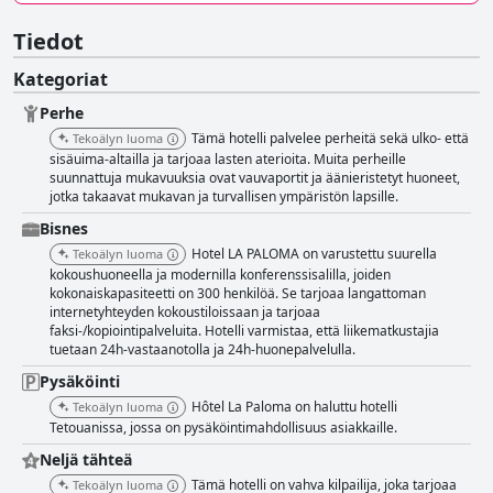
Tiedot
Kategoriat
Perhe
Tämä hotelli palvelee perheitä sekä ulko- että
Tekoälyn luoma
sisäuima-altailla ja tarjoaa lasten aterioita. Muita perheille
suunnattuja mukavuuksia ovat vauvaportit ja äänieristetyt huoneet,
jotka takaavat mukavan ja turvallisen ympäristön lapsille.
Bisnes
Hotel LA PALOMA on varustettu suurella
Tekoälyn luoma
kokoushuoneella ja modernilla konferenssisalilla, joiden
kokonaiskapasiteetti on 300 henkilöä. Se tarjoaa langattoman
internetyhteyden kokoustiloissaan ja tarjoaa
faksi-/kopiointipalveluita. Hotelli varmistaa, että liikematkustajia
tuetaan 24h-vastaanotolla ja 24h-huonepalvelulla.
Pysäköinti
Hôtel La Paloma on haluttu hotelli
Tekoälyn luoma
Tetouanissa, jossa on pysäköintimahdollisuus asiakkaille.
Neljä tähteä
Tämä hotelli on vahva kilpailija, joka tarjoaa
Tekoälyn luoma