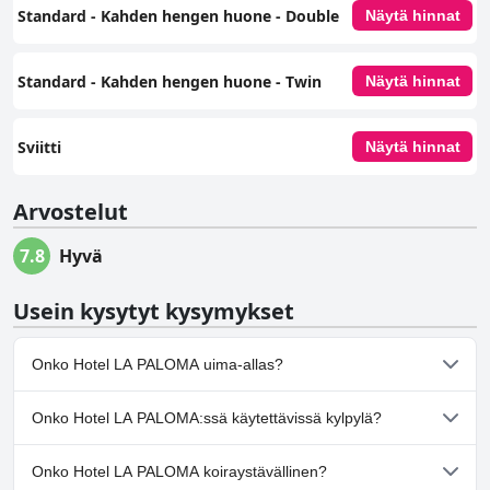
Standard - Kahden hengen huone - Double
Näytä hinnat
Standard - Kahden hengen huone - Twin
Näytä hinnat
Sviitti
Näytä hinnat
Arvostelut
7.8
Hyvä
Usein kysytyt kysymykset
Onko Hotel LA PALOMA uima-allas?
Kyllä, Hotel LA PALOMA:ssä on uima-allas/altaita, jotka kuuluvat
Onko Hotel LA PALOMA:ssä käytettävissä kylpylä?
yhteen tai useampaan seuraavista luokista: Ulkouima-allas.
Ei, Hotel LA PALOMA ei tarjoa kylpylää.
Onko Hotel LA PALOMA koiraystävällinen?