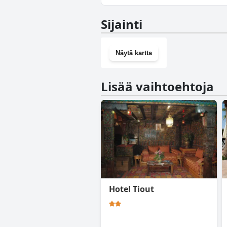
Ei, La Tour de Toile ei ole kunto
Sijainti
Näytä kartta
Lisää vaihtoehtoja
Hotel Tiout