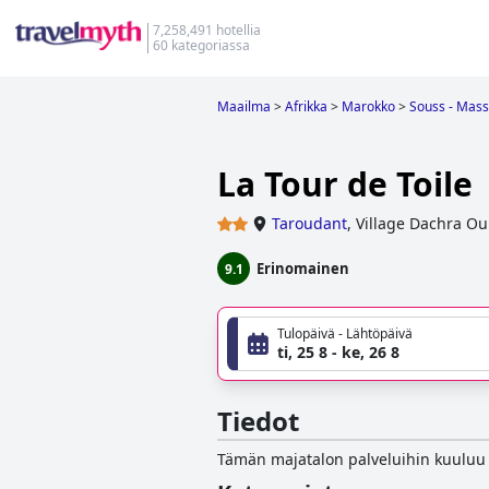
7,258,491 hotellia
60 kategoriassa
Maailma
>
Afrikka
>
Marokko
>
Souss - Mass
La Tour de Toile
Taroudant
,
Village Dachra O
Erinomainen
9.1
Tulopäivä - Lähtöpäivä
ti, 25 8 - ke, 26 8
Tiedot
Tämän majatalon palveluihin kuuluu ra