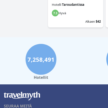
Hotelli
Taroudantissa
Hyvä
7.3
Alkaen
$42
7,258,491
Hotellit
SEURAA MEITÄ