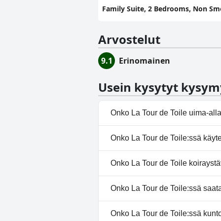
Family Suite, 2 Bedrooms, Non S
Arvostelut
9.1
Erinomainen
Usein kysytyt kysym
Onko La Tour de Toile uima-all
Kyllä, La Tour de Toile:ssä on
Onko La Tour de Toile:ssä käyte
allas.
Ei, La Tour de Toile ei tarjoa ky
Onko La Tour de Toile koiraystä
Kyllä, La Tour de Toile toivottaa
Onko La Tour de Toile:ssä saatav
Kyllä, La Tour de Toile tarjoa
Onko La Tour de Toile:ssä kunt