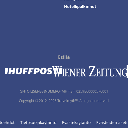
Hotellipalkinnot
Esillä
GNTO LISENSSINUMERO (MH.T.E.): 0259Ε60000576001
Copyright © 2012–2026 Travelmyth™. All rights reserved.
töehdot
Tietosuojakäytäntö
Evästekäytäntö
Evästeiden aset