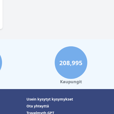
208,995
Kaupungit
Usein kysytyt kysymykset
Ota yhteyttä
Travelmyth GPT