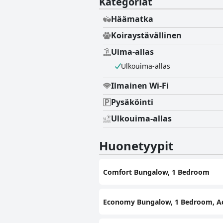
Kategoriat
Häämatka
Koiraystävällinen
Uima-allas
Ulkouima-allas
Ilmainen Wi-Fi
Pysäköinti
Ulkouima-allas
Huonetyypit
Comfort Bungalow, 1 Bedroom
Economy Bungalow, 1 Bedroom, Ac