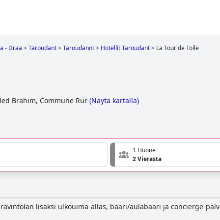
a - Draa
>
Taroudant
>
Taroudannt
>
Hotellit Taroudant
>
La Tour de Toile
uled Brahim, Commune Rur
(
Näytä kartalla
)
1 Huone
2 Vierasta
vintolan lisäksi ulkouima-allas, baari/aulabaari ja concierge-palv