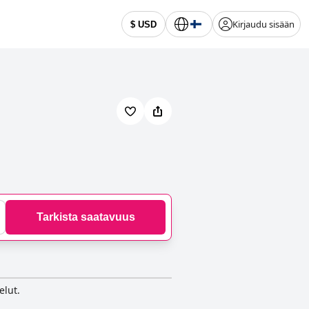
Kirjaudu sisään
$ USD
Tarkista saatavuus
elut.