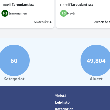
Hotelli
Taroudantissa
Hotelli
Taroudantissa
Erinomainen
Hyvä
9.2
7.3
Alkaen
$114
Alkaen
$67
60
49,804
Kategoriat
Alueet
Yleistä
Lehdistö
Kategoriat