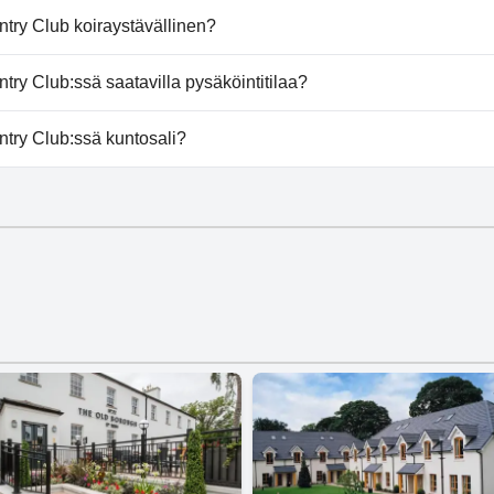
ntry Club tarjoaa kylpylän.
ry Club koiraystävällinen?
Club ei salli koiria.
y Club:ssä saatavilla pysäköintitilaa?
untry Club tarjoaa pysäköintimahdollisuuden.
ry Club:ssä kuntosali?
ntry Club on kuntosali.