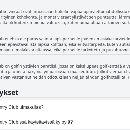
ikylpylä on toimiva ja erinomainen laiskalle iltapäivälle. Vaikka jacuz
isen tilan rentoutumiseen. Olipa kyseessä kylpylähoito tai yksinkert
in vieraat ovat innoissaan hotellin vapaa-ajanviettomahdollisuuksi
lähoidoista tai jopa спа процедуры ja jopa schöner Schwimmingpo
erityinen kohokohta, ja monet vieraat ylistävät sen puhtautta, lämmi
illa oli kuitenkin pieniä valituksia, kuten uima-altaan aikainen sulk
et arvostivat mahdollisuutta lapsilleen nauttia uima-altaasta, ja mo
Vaikka porealtaan ja allasaikojen kanssa oli joitain ongelmia, useim
 ei ehkä ole paras valinta lapsiperheille joidenkin asiakasarvioi
eidän yleistä nautintoaan hotellissa oleskelustaan.
en epäystävällistä lapsia kohtaan, eikä erityistarpeita, kuten auti
maan uimalakista altaassa, eikä perheille tarkoitettuja pukuhuoneita 
ävällisenä, ja tilavat huoneet sopivat erinomaisesti kolmihenkisille pe
la hyvä valinta nopeaan perhelomaan tai muutaman päivän viettoon 
 on golfin ystävien paratiisi, jossa on kaksi upeaa golfkenttää aiv
mista lapsille.
aintia ja upeita näkymiä ympäröivään maaseutuun. Jotkut vieraat oliv
ei aivan vastannut heidän odotuksiaan neljän tähden golfhotellilta. H
n golfin pelaajat eivät välttämättä pidä siitä yhtä paljon. Mutta gol
on loistava valinta, sillä sekä golfkenttä että lentokenttä sijaitsev
ykset
 tekee vierailusta ikimuistoisen.
try Club uima-allas?
ntry Club:ssä on uima-allas/altaita, jotka kuuluvat yhteen 
ry Club:ssä käytettävissä kylpylä?
, Sisäuima-allas.