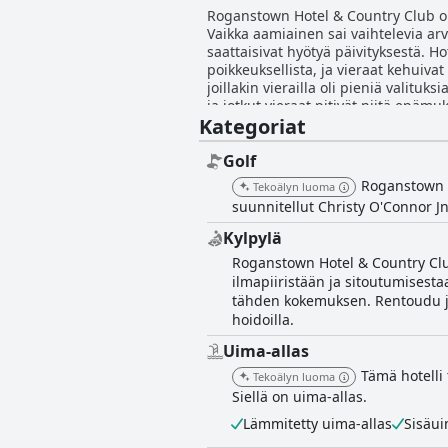
Roganstown Hotel & Country Club on e
Vaikka aamiainen sai vaihtelevia arvo
saattaisivat hyötyä päivityksestä. Hot
poikkeuksellista, ja vieraat kehuivat
joillakin vierailla oli pieniä valitu
ja jotkut vieraat pitivät niitä epä
Kategoriat
Country Club tarjoaa miellyttävän ol
Golf
Roganstown H
Tekoälyn luoma
suunnitellut Christy O'Connor Jn
Kylpylä
Roganstown Hotel & Country Club
ilmapiiristään ja sitoutumisesta
tähden kokemuksen. Rentoudu ja 
hoidoilla.
Uima-allas
Tämä hotelli
Tekoälyn luoma
Siellä on uima-allas.
Lämmitetty uima-allas
Sisäui