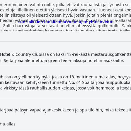
rinomainen valinta niille, jotka etsivät rauhallista ja syrjäistä sij
steluja, illallinen otettiin yleisesti hyvin vastaan. Huoneet ovat ko
ellin siisteys oli yleisesti ottaen hyvä, joskin joitain pieniä ongelmi
 heidän ystävällisyyttään ja avuliaisuuttaan. Kylpylä- ja uima-allasa
Lue kaikkien luokkien arvostelujen yhteenvedot
ksia. Golfin harrastajat arvostavat hotellin läheisyyttä golfkentille. 
mukavina. Lapsiperheiden kannattaa harkita muita vaihtoehtoja. Kai
eskelun erinomaisella henkilökunnalla ja tiloilla.
otel & Country Clubissa on kaksi 18-reikäistä mestaruusgolfkenttää
r. Se tarjoaa alennettuja green fee -maksuja hotellin asukkaille.
issa on ylellinen kylpylä, jossa on 18-metrinen uima-allas, höyrys
an kestävään kehitykseen tunnettu No. 61 Spa tarjoaa huippuluokan 
virkisty tässä rauhallisuuden keidas, jossa voit hemmotella itseäsi
 tarjoaa pääsyn vapaa-ajankeskukseen ja spa-tiloihin, mikä tekee si
ma-allas