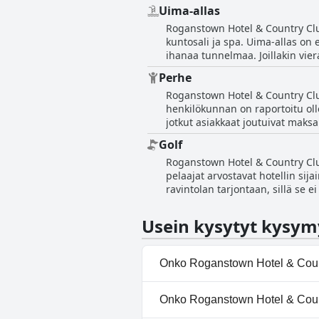
kiinni hoitojen varaamiseksi, min
Uima-allas
kaunis uima-allas tarjosi täydell
Roganstown Hotel & Country Club
asiakkaat voivat nauttia kylpy
kuntosali ja spa. Uima-allas on 
ihanaa tunnelmaa. Joillakin viera
likaisuus. Siitä huolimatta perhe
Perhe
tapana rentoutua ja rauhoittua. 
Roganstown Hotel & Country Club
todellisena etuna, joka lisäsi h
henkilökunnan on raportoitu olle
jotkut asiakkaat joutuivat maksa
hotellia turvallisena ja lapsiyst
Golf
paljon iltaviihdettä, se voi ol
Roganstown Hotel & Country Club
harkita omien kaakaojuomien tuo
pelaajat arvostavat hotellin sij
ravintolan tarjontaan, sillä se 
suunnattu golfiin, joten muut kui
Roganstown Hotel & Country Club 
Usein kysytyt kysym
upeat näkymät golfkentälle, mikä
Onko Roganstown Hotel & Coun
Kyllä, Roganstown Hotel & Cou
Onko Roganstown Hotel & Count
luokista: Lämmitetty uima-allas