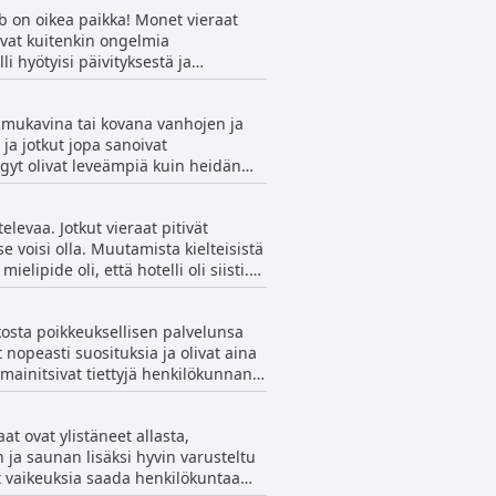
b on oikea paikka! Monet vieraat
isen, mutta ei erinomaisen
kivat kuitenkin ongelmia
hyötyisi päivityksestä ja
ssa. Vaikka joistakin huoneista on
ssä on meluisa putkisto ja ohuet
pämukavina tai kovana vanhojen ja
kut huoneet ovat upeita, kun taas
 ja jotkut jopa sanoivat
 huoneita tai yhdistää huoneita
ängyt olivat leveämpiä kuin heidän
 kaikkiaan hotellin sänkyjen laatu
ijainti sekä mukavat sängyt tekivät
levaa. Jotkut vieraat pitivät
iitä epämukaviksi vanhojen tai
 se voisi olla. Muutamista kielteisistä
lipide oli, että hotelli oli siisti.
en pesun tarve. Vieraat kuitenkin
ejä, ja osa niistä oli tilavia ja
osta poikkeuksellisen palvelunsa
uissa oli hometta. Kaiken kaikkiaan,
t nopeasti suosituksia ja olivat aina
iistinä ja hyvin hoidettuna.
mainitsivat tiettyjä henkilökunnan
siä tapauksia epäystävällisestä
an todella ikimuistoisen. Myös
t ovat ylistäneet allasta,
Hotellin ruoka ja palvelu olivat
 ja saunan lisäksi hyvin varusteltu
kkiaan Roganstown Hotel & Country
lut vaikeuksia saada henkilökuntaa