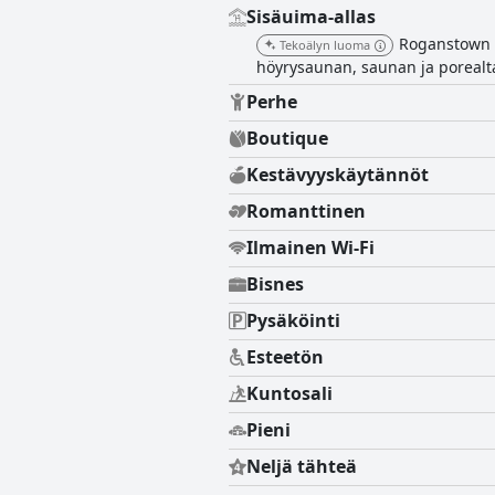
Sisäuima-allas
Roganstown H
Tekoälyn luoma
höyrysaunan, saunan ja porealt
Perhe
Boutique
Kestävyyskäytännöt
Romanttinen
Ilmainen Wi-Fi
Bisnes
Pysäköinti
Esteetön
Kuntosali
Pieni
Neljä tähteä