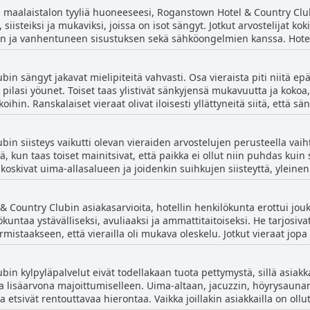
sta maalaistalon tyyliä huoneeseesi, Roganstown Hotel & Country Clu
aikkiaan Roganstown Hotel & Country Club näyttää tarjoavan kelvoll
siisteiksi ja mukaviksi, joissa on isot sängyt. Jotkut arvostelijat ko
 ja vanhentuneen sisustuksen sekä sähköongelmien kanssa. Hotelli 
jotta voitaisiin puuttua ongelmiin, kuten mustaan homeeseen suihkui
ja rauhallisia, toiset ovat kylmiä, niissä on pienet televisiot tai nii
in sängyt jakavat mielipiteitä vahvasti. Osa vieraista piti niitä e
vat myös ilmastoinnin ja peittojen puutteesta. Kaiken kaikkiaan jot
pilasi yöunet. Toiset taas ylistivät sänkyjensä mukavuutta ja kokoa,
 vanhanaikaisempia. Jos olet tarkka, kannattaa ehkä pyytää tiettyjä
hin. Ranskalaiset vieraat olivat iloisesti yllättyneitä siitä, että s
an oleskelun.
nkin pitivät sänkyjä pieninä ja päivityksen tarpeessa olevina. Kaiken
kut vieraat kokivat huoneet mukaviksi ja siisteiksi, ja rauhallinen s
n siisteys vaikutti olevan vieraiden arvostelujen perusteella vaihte
huolimatta toiset olivat lopulta tyytymättömiä sänkyihin kuvaillen n
tinä, kun taas toiset mainitsivat, että paikka ei ollut niin puhdas kuin
jen vuoksi, jotka tuntuivat olevan täytetty lehdillä ja oksilla.
skivat uima-allasalueen ja joidenkin suihkujen siisteyttä, yleinen mie
mainittiin, kuten lukkojen pyytäminen pukukaappeihin ja ikkunoid
 ystävällistä ja huomaavaista. Ruoka oli ihanaa ja huoneet olivat siist
ountry Clubin asiakasarvioita, hotellin henkilökunta erottui jouk
entti sisälsi sen, että hotelli haisi savukkeilta ja joissakin suihk
lökuntaa ystävälliseksi, avuliaaksi ja ammattitaitoiseksi. He tarjosiva
tavat tarvita perusteellisen siivouksen, hotellia pidettiin yleisesti s
staakseen, että vierailla oli mukava oleskelu. Jotkut vieraat jopa 
tovirkailija Laurenin, Carlan ja allashenkilökunnan. Vaikka yksittäi
 osa vieraista koki, että henkilökunta teki heidän hotellivierailusta
n kylpyläpalvelut eivät todellakaan tuota pettymystä, sillä asiakkaa
ntä vastaanottoa kehuttiin, ja vieraat tunsivat olonsa kotoisaksi. 
na lisäarvona majoittumiselleen. Uima-altaan, jacuzzin, höyrysaunan
notto ja ravintolan tarjoilijat saivat erityismaininnan. Kaiken kai
tka etsivät rentouttavaa hierontaa. Vaikka joillakin asiakkailla on ol
iden odotukset ja teki heidän vierailustaan poikkeuksellisen.