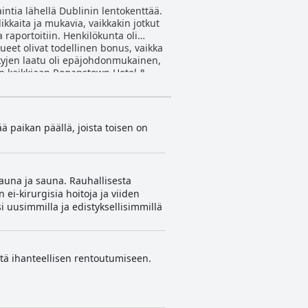
aintia lähellä Dublinin lentokenttää.
dikkaita ja mukavia, vaikkakin jotkut
a raportoitiin. Henkilökunta oli
lueet olivat todellinen bonus, vaikka
Sänkyjen laatu oli epäjohdonmukainen,
ken kaikkiaan Roganstown Hotel &
 paikan päällä, joista toisen on
auna ja sauna. Rauhallisesta
ei-kirurgisia hoitoja ja viiden
 uusimmilla ja edistyksellisimmillä
itä ihanteellisen rentoutumiseen.