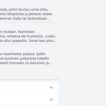
zi oli valitettavasti pois käytöstä,
aisesti altaan äärellä oleskelu,
sta, joihin kuuluu uima-allas,
ol zum Abspannen.
ntä lämpötilaa ja yleisesti ottaen
eminen illalla tai lastenaltaan
net vieraat pitivät sitä loistavana
mat vieraat pitivät allasaluetta
den mukaan. Ravintolan
smia, omaavia ole huomioitu. Lisäksi
ollut saatavilla. Toiset taas pitivät
rheille. Vaikka hotelli ei ehkä tarjoa
läheisten kanssa. Kannattaa ehkä
an kivenheiton päässä. Golfin
at kuitenkin pettyneitä hotellin
otelli itsessään on klassinen ja
fista intohimoisesti kiinnostuneille
at kätevästi lähellä. Huoneista on
tai useampaan seuraavista