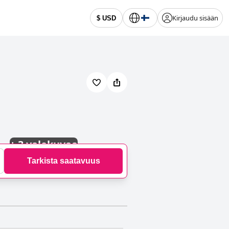
Kirjaudu sisään
$ USD
+
3 valokuvaa
Tarkista saatavuus