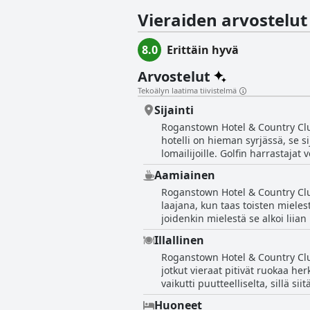
Vieraiden arvostelut
8.0
Erittäin hyvä
Arvostelut
Tekoälyn laatima tiivistelmä
Sijainti
Roganstown Hotel & Country Club s
hotelli on hieman syrjässä, se si
lomailijoille. Golfin harrastajat
eläintarhaan. Sijainti on myös l
Aamiainen
ajomatkan päässä. Vieraiden on 
Roganstown Hotel & Country Club
järjestelmät saattavat vaatia E
laajana, kun taas toisten mielest
jotka etsivät kätevää sijaintia
joidenkin mielestä se alkoi liian
jotka nauttivat aamiaisesta, keh
Illallinen
arvosteluja; jotkut asiakkaat keh
Roganstown Hotel & Country Club
pakkaamassa tavaroitaan asiakk
jotkut vieraat pitivät ruokaa her
hyviä ja huonoja puolia, illallin
vaikutti puutteelliselta, sillä si
auki, ja joidenkin vieraiden piti 
Huoneet
ravintolan/baarin upeaa tunnelma