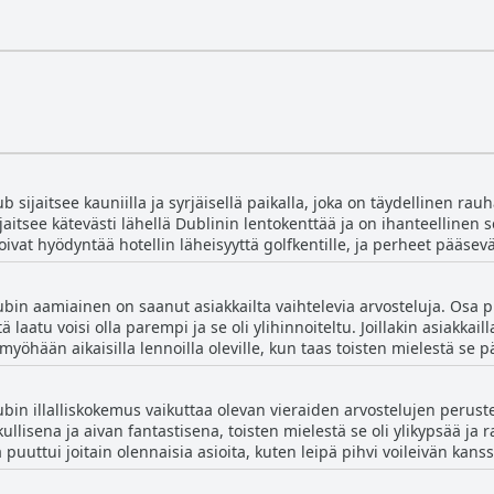
ijaitsee kauniilla ja syrjäisellä paikalla, joka on täydellinen rauh
jaitsee kätevästi lähellä Dublinin lentokenttää ja on ihanteellinen se
 voivat hyödyntää hotellin läheisyyttä golfkentille, ja perheet pääsev
oistava niille, jotka haluavat tutustua Dubliniin, sillä kaupungin k
kuitenkin hyvä huomata, että hotellin löytäminen voi olla hieman h
in aamiainen on saanut asiakkailta vaihtelevia arvosteluja. Osa pi
ircode-postinumeron. Kaiken kaikkiaan Roganstown Hotel & Country C
ä laatu voisi olla parempi ja se oli ylihinnoiteltu. Joillakin asiakkai
 lähellä lentokenttää, mutta silti luonnonkauniiden maisemien ympä
 myöhään aikaisilla lennoilla oleville, kun taas toisten mielestä se pä
uivat ruoan olevan poikkeuksellista ja täydellisesti valmistettua. He
uivat heidän ystävällisyyttään ja avuliaisuuttaan, kun taas toiset hu
in illalliskokemus vaikuttaa olevan vieraiden arvostelujen perustee
aiden vielä syödessä. Loppujen lopuksi, vaikka Roganstown Hotel 
kullisena ja aivan fantastisena, toisten mielestä se oli ylikypsää ja
en sai erinomaisia arvosteluja.
itä puuttui joitain olennaisia asioita, kuten leipä pihvi voileivän kanss
syödä sen sijaan lounge-/baarialueella. Kuitenkin ne, joilla oli mielly
a sekä ystävällistä ja avuliasta henkilökuntaa. Vaikka illallinen saa