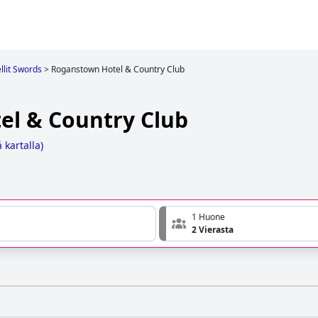
llit Swords
>
Roganstown Hotel & Country Club
l & Country Club
 kartalla
)
1 Huone
2 Vierasta