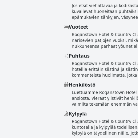
Jos etsit viehättävää ja kodika
ateria korvasivat sen. Kaiken k
kuvailevat huoneitaan puhtaiksi, 
illalliskokemuksen.
epämukavien sänkyjen, väsyneen
perusteellisesta siivouksesta, 
Vuoteet
upeat näkymät ja ne ovat tilavia 
Roganstown Hotel & Country Club
seinät. Jotkut vieraat huomautti
narisevien patjojen vuoksi, mikä 
toiset ovat yksinkertaisempia ja
nukkuneensa parhaat yöunet aikoi
varmistaaksesi nautinnollisemm
tavalliset mittansa. Jotkut kuite
Puhtaus
vaikuttaa olevan epätasaista. Jot
Roganstown Hotel & Country Clubi
oleskelusta rentouttavan. Siitä 
hotellia erittäin siistinä ja siis
huonolaatuisten patjojen ja tyyny
kommenteista huolimatta, jotka ko
Muutamia pieniä ongelmia myös 
Henkilöstö
raportoivat, että henkilökunta oli
Luettuamme Roganstown Hotel & C
mukavia. Muutama kielteinen komm
ansiosta. Vieraat ylistivät henki
vaikka jotkin hotellin alueet saat
valmiita tekemään enemmän varmi
jäseniä nimeltä, kuten vastaanot
Kylpylä
henkilökunnasta esiintyi, suurin
Roganstown Hotel & Country Clubi
tunnelmaa ja henkilökunnan lämmi
kuntosalia ja kylpylää todellise
myös huomionarvoisia, ja vastaa
kylpylä on täydellinen niille, jo
Clubin henkilökunta ylitti viera