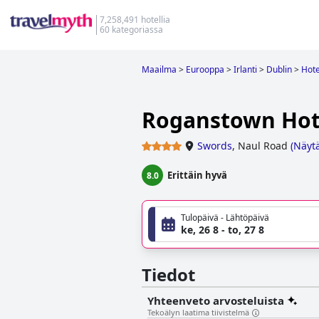
7,258,491 hotellia
60 kategoriassa
Maailma
>
Eurooppa
>
Irlanti
>
Dublin
>
Hote
Roganstown Hote
Swords
,
Naul Road
(
Näytä
Erittäin hyvä
8.0
Tulopäivä - Lähtöpäivä
ke, 26 8 - to, 27 8
Tiedot
Yhteenveto arvosteluista
Tekoälyn laatima tiivistelmä