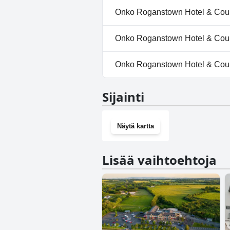
Kyllä, Roganstown Hotel & Cou
Onko Roganstown Hotel & Count
Ei, Roganstown Hotel & Country 
Onko Roganstown Hotel & Countr
Kyllä, Roganstown Hotel & Co
Onko Roganstown Hotel & Count
Kyllä, Roganstown Hotel & Cou
Sijainti
Näytä kartta
Lisää vaihtoehtoja