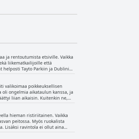
aa ja rentoutumista etsiville. Vaikka
kä liikematkailijoille että
ät helposti Tayto Parkiin ja Dublinin
eskusta on vain 10 minuutin
ankalaa ja että jotkut GPS-
ti valikoimaa poikkeuksellisen
lub on erinomainen valinta niille,
lla oli ongelmia aikataulun kanssa, ja
röimänä.
ättyi liian aikaisin. Kuitenkin ne,
nkilökunta sai vaihtelevia
omauttivat, että he olivat
lla hieman ristiriitainen. Vaikka
& Country Clubin aamiaisessa on
 rasvan peitossa. Myös ruokalista
a. Lisäksi ravintola ei ollut aina
ttävä illalliskokemus, ylistivät
ttaa olla kallis, upea ruoka ja ihana