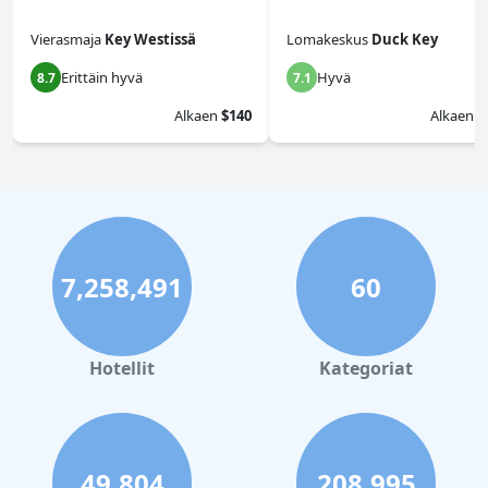
Vierasmaja
Key Westissä
Lomakeskus
Duck Key
Erittäin hyvä
Hyvä
8.7
7.1
Alkaen
$140
Alkaen
$
7,258,491
60
Hotellit
Kategoriat
49,804
208,995