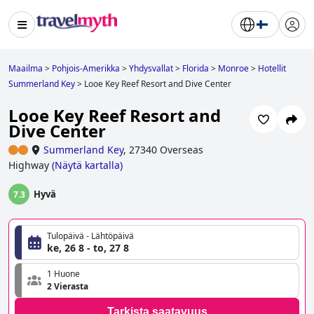
Maailma
>
Pohjois-Amerikka
>
Yhdysvallat
>
Florida
>
Monroe
>
Hotellit
Summerland Key
>
Looe Key Reef Resort and Dive Center
Looe Key Reef Resort and
Dive Center
Summerland Key
,
27340 Overseas
Highway
(
Näytä kartalla
)
Hyvä
7.3
Tulopäivä - Lähtöpäivä
ke, 26 8 - to, 27 8
1 Huone
2 Vierasta
Tarkista saatavuus