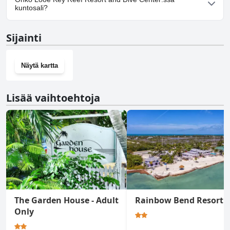
pysäköintimahdollisuuden.
kuntosali?
Ei, Looe Key Reef Resort and Dive Center ei ole kuntosalia.
Sijainti
Näytä kartta
Lisää vaihtoehtoja
The Garden House - Adult
Rainbow Bend Resort
Only