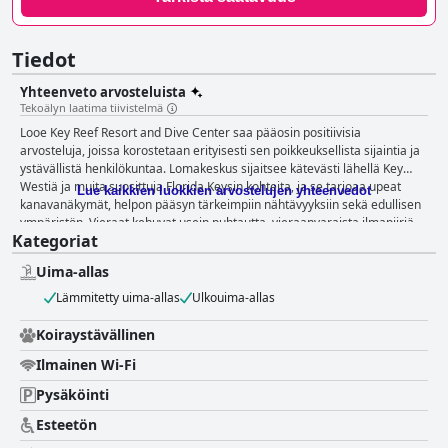
Tiedot
Yhteenveto arvosteluista
Tekoälyn laatima tiivistelmä
Looe Key Reef Resort and Dive Center saa pääosin positiivisia
arvosteluja, joissa korostetaan erityisesti sen poikkeuksellista sijaintia ja
ystävällistä henkilökuntaa. Lomakeskus sijaitsee kätevästi lähellä Key
Westiä ja muita suosittuja Florida Keysin kohteita, ja se tarjoaa upeat
Lue kaikkien luokkien arvostelujen yhteenvedot
kanavanäkymät, helpon pääsyn tärkeimpiin nähtävyyksiin sekä edullisen
ympäristön. Vieraat kehuvat usein puhtautta, vieraanvaraista ilmapiiriä
Kategoriat
sekä Tiki-baaria, joka tarjoaa hyvää ruokaa ja miellyttävän
rentoutumispaikan. Lomakeskuksen huoneita kehutaan usein niiden
Uima-allas
tilavuudesta, puhtaudesta ja moderneista päivityksistä. Monet vieraat
nauttivat mukavista sängyistä ja suihkuista sekä mukavuuksista, kuten
Lämmitetty uima-allas
Ulkouima-allas
pienistä jääkaapeista. Vaikka joissakin arvosteluissa huomautetaan
epämiellyttävistä hajuista, vaurioituneista huonekaluista ja satunnaisista
Koiraystävällinen
hyönteishavainnoista, majoituskokemus on kokonaisuudessaan
Ilmainen Wi-Fi
positiivinen rauhallisen tunnelman ja lisämukavuuksien, kuten uima-
altaan ja eloisan sisustuksen ansiosta. Looe Key Reef Resort and Dive
Pysäköinti
Centerin henkilökunta erottuu ystävällisyydellään ja avuliaisuudellaan,
mikä parantaa merkittävästi vieraiden kokemusta. Myös uima-allas saa
Esteetön
paljon kiitosta puhtaudestaan, helppokulkuisuudestaan ja