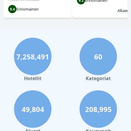
Erinomainen
9.2
Erinomainen
9.4
Alkaen
7,258,491
60
Hotellit
Kategoriat
49,804
208,995