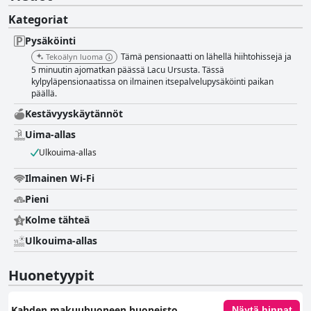
Kategoriat
Pysäköinti
Tämä pensionaatti on lähellä hiihtohissejä ja
Tekoälyn luoma
5 minuutin ajomatkan päässä Lacu Ursusta. Tässä
kylpyläpensionaatissa on ilmainen itsepalvelupysäköinti paikan
päällä.
Kestävyyskäytännöt
Uima-allas
Ulkouima-allas
Ilmainen Wi-Fi
Pieni
Kolme tähteä
Ulkouima-allas
Huonetyypit
Kahden makuuhuoneen huoneisto
Näytä hinnat