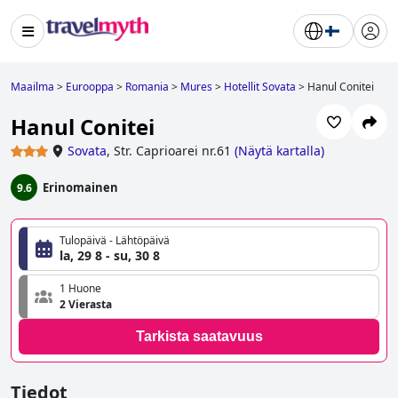
Maailma
>
Eurooppa
>
Romania
>
Mures
>
Hotellit Sovata
>
Hanul Conitei
Hanul Conitei
Sovata
,
Str. Caprioarei nr.61
(
Näytä kartalla
)
Erinomainen
9.6
Tulopäivä - Lähtöpäivä
la, 29 8 - su, 30 8
1 Huone
2 Vierasta
Tarkista saatavuus
Tiedot