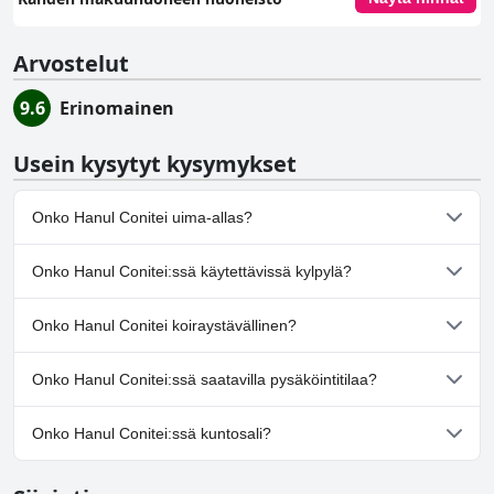
Arvostelut
9.6
Erinomainen
Usein kysytyt kysymykset
Onko Hanul Conitei uima-allas?
Kyllä, Hanul Conitei:ssä on uima-allas/altaita, jotka kuuluvat
Onko Hanul Conitei:ssä käytettävissä kylpylä?
yhteen tai useampaan seuraavista luokista: Ulkouima-allas.
Ei, Hanul Conitei ei tarjoa kylpylää.
Onko Hanul Conitei koiraystävällinen?
Ei, Hanul Conitei ei salli koiria.
Onko Hanul Conitei:ssä saatavilla pysäköintitilaa?
Kyllä, Hanul Conitei tarjoaa pysäköintimahdollisuuden.
Onko Hanul Conitei:ssä kuntosali?
Ei, Hanul Conitei ei ole kuntosalia.