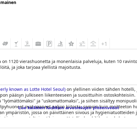
omainen
+1
sa on 1120 vierashuonetta ja monenlaisia palveluja, kuten 10 ravinto
itä, ja joka tarjoaa ylellistä majoitusta.
erly known as Lotte Hotel Seoul)
on ylellinen viiden tähden hotelli,
elpon pääsyn julkiseen liikenteeseen ja suosittuihin ostoskohteisii
itä "lyömättömäksi" ja "uskomattomaksi", ja siihen sisältyy monipuoli
lpyhuoneet ovat saaneet paljon kiitosta, samoin kuin moitteeton hu
Lue kaikkien luokkien arvostelujen yhteenvedot
an ympäristön, jossa on päivittäinen siivous ja hygieniatuotteiden
 täysin varusteltuine tiloineen. Hotellin henkilökuntaa kehutaan
tkut heistä osaavat puhua japania. Hotellia pidetään palvelutasoo
rajoitettuja mukavuuksia joissakin huoneissa, esiintyy. Kaiken kaik
a valinta vierailijoille, jotka etsivät korkeatasoisia majoitustiloja l