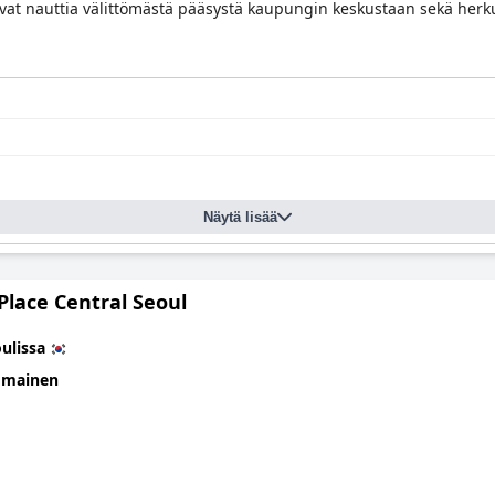
vat nauttia välittömästä pääsystä kaupungin keskustaan sekä herkull
Näytä lisää
Place Central Seoul
ulissa
omainen