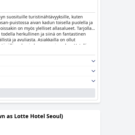
yn suosituille turistinähtävyyksille, kuten
an-puistossa aivan kadun toisella puolella ja
oissakin on myös ylelliset allasalueet. Tarjolla
 todella herkullinen ja siinä on fantastinen
stä ja avuliasta. Asiakkailla on ollut
ystävällisyyden ja huomaavaisuuden. Hotellin
en huoneidensa mukavuudessa.
Banyan Tree Club
la on eksoottinen tunnelma, joka muistuttaa
en ja eksklusiivinen hotelli, joka tarjoaa
n as Lotte Hotel Seoul)