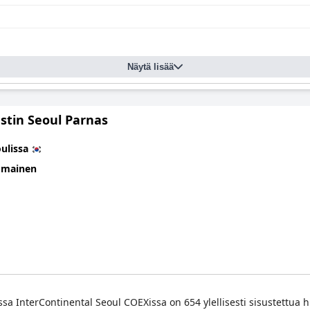
Näytä lisää
stin Seoul Parnas
ulissa
omainen
ssa InterContinental Seoul COEXissa on 654 ylellisesti sisustettua 