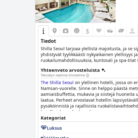
$
Tiedot
Shilla Seoul tarjoaa ylellistä majoitusta, ja s
yhdistyvät tyylikkäästi nykyaikainen ylellisyys j
ruokailumahdollisuuksia, kuntosali ja spa-tilat 
Yhteenveto arvosteluista
Tekoälyn laatima tiivistelmä
The Shilla Seoul
on ylellinen hotelli, jossa on e
Namsan-vuorelle. Sinne on helppo päästä metrol
aamiaisbuffettia, mukavia ja siistejä huoneita u
laatua. Perheet arvostavat hotellin lapsiystävä
pysäköinnistä ja rajallisista ruokalistavaihtoeh
hotelli, joka on korkean hinnan arvoinen.
Kategoriat
Luksus