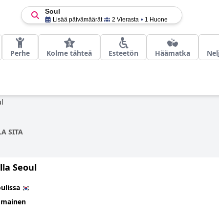
Soul
Lisää päivämäärät
2 Vierasta
1 Huone
Perhe
Kolme tähteä
Esteetön
Häämatka
Nel
l
A SITA
lla Seoul
ulissa
omainen