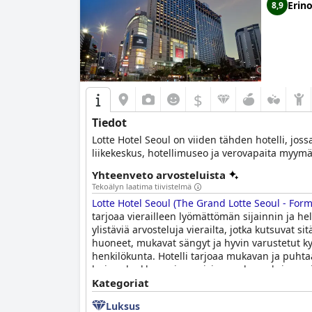
Erin
8,9
$
Tiedot
Lotte Hotel Seoul on viiden tähden hotelli, jos
liikekeskus, hotellimuseo ja verovapaita myymälö
Yhteenveto arvosteluista
Tekoälyn laatima tiivistelmä
Lotte Hotel Seoul (The Grand Lotte Seoul - Form
tarjoaa vierailleen lyömättömän sijainnin ja h
ylistäviä arvosteluja vierailta, jotka kutsuvat s
huoneet, mukavat sängyt ja hyvin varustetut ky
henkilökunta. Hotelli tarjoaa mukavan ja puhta
huippuluokkaa erinomaisine mukavuuksineen ja
ammattimaisuudesta ja kohteliaisuudesta, ja jo
Kategoriat
pieniä ongelmia, kuten vanhentuneita tiloja ja 
Luksus
Formerly known as Lotte Hotel Seoul)
on loistav