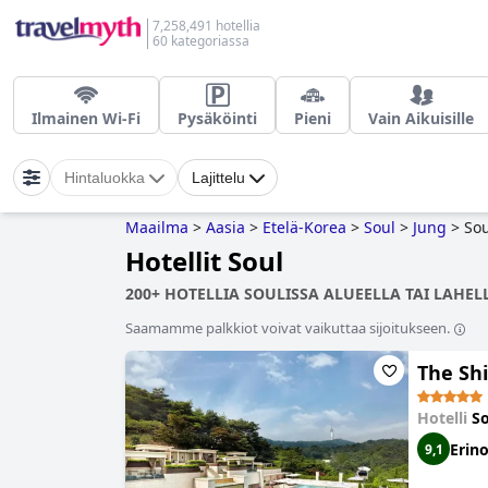
7,258,491 hotellia
60 kategoriassa
Ilmainen Wi-Fi
Pysäköinti
Pieni
Vain Aikuisille
Hintaluokka
Lajittelu
Maailma
>
Aasia
>
Etelä-Korea
>
Soul
>
Jung
>
Sou
Hotellit Soul
200+ HOTELLIA SOULISSA ALUEELLA TAI LAHELL
Saamamme palkkiot voivat vaikuttaa sijoitukseen.
The Shi
Hotelli
So
Erin
9,1