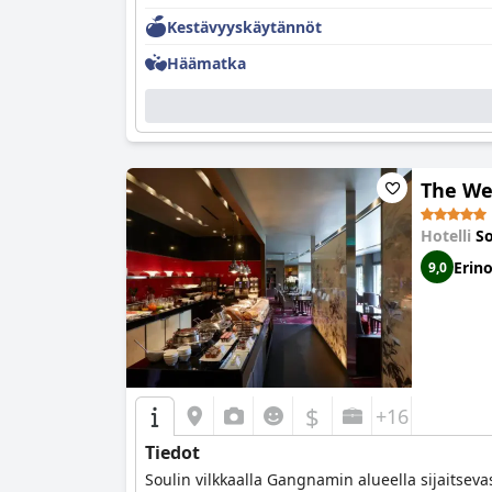
Kestävyyskäytännöt
Häämatka
The We
Hotelli
So
Erin
9,0
$
+16
Tiedot
Soulin vilkkaalla Gangnamin alueella sijaitseva