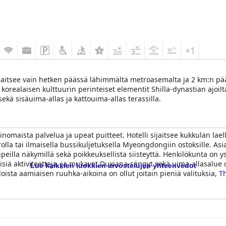
+1
e sijaitsee vain hetken päässä lähimmältä metroasemalta ja 2 km:n 
a korealaisen kulttuurin perinteiset elementit Shilla-dynastian ajoilt
sekä sisäuima-allas ja kattouima-allas terassilla.
rinomaista palvelua ja upeat puitteet. Hotelli sijaitsee kukkulan la
la tai ilmaisella bussikuljetuksella Myeongdongiin ostoksille. Asia
peilla näkymillä sekä poikkeuksellista siisteyttä. Henkilökunta on y
llisiä aktiviteetteja, ja mukavat Duxiana-sängyt sekä uima-allasalue
Lue kaikkien luokkien arvostelujen yhteenvedot
doista aamiaisen ruuhka-aikoina on ollut joitain pieniä valituksia,
Th