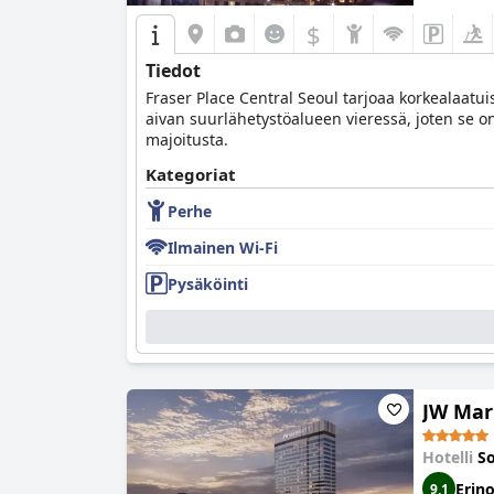
$
Tiedot
Fraser Place Central Seoul tarjoaa korkealaatui
aivan suurlähetystöalueen vieressä, joten se on
majoitusta.
Kategoriat
Perhe
Ilmainen Wi-Fi
Pysäköinti
JW Marr
Hotelli
So
Erin
9,1