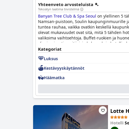
Yhteenveto arvosteluista
Tekoälyn laatima tiivistelmä
Banyan Tree Club & Spa Seoul
on ylellinen 5 tä
Namsan-puistoon, Soulin kaupunginmuurille ja 
tuntea rauhaa, vaikka ovatkin keskellä kaupunkia.
olevat mukavuudet ovat sitä, mitä 5 tähden hot
valikoima vaihtoehtoja. Buffet-ruokien ja huone
ylivoimaisesti positiivisia kokemuksia hotelli
kylpylätilat ovat saaneet asiakkailta ylistyst
Kategoriat
& Spa Seoul
in ulkouima-allas voi olla lisämak
Luksus
Kaakkois-Aasiaa, ja sieltä on upeat näkymät ka
rauhallisen ja rentouttavan loman perheille.
Kestävyyskäytännöt
Häämatka
Lotte H
Hotelli
So