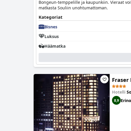
Bongeun-temppelille ja kaupunkiin. Vieraat voi
matkasta Souliin unohtumattoman.
Kategoriat
Bisnes
Luksus
Häämatka
Fraser 
Hotelli
So
Erin
8,9