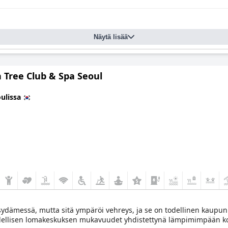
Näytä lisää
 Tree Club & Spa Seoul
ulissa
 sydämessä, mutta sitä ympäröi vehreys, ja se on todellinen kaupu
ki ylellisen lomakeskuksen mukavuudet yhdistettynä lämpimimpään k