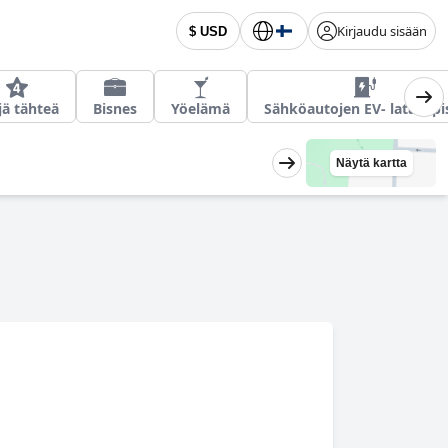
Kirjaudu sisään
$ USD
jä tähteä
Bisnes
Yöelämä
Sähköautojen EV- latauspi
Näytä kartta