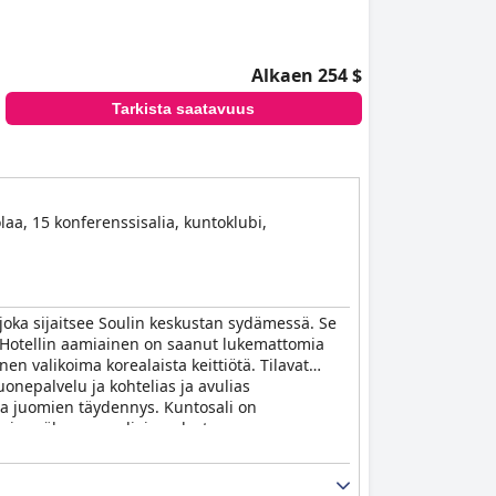
Alkaen 254 $
Tarkista saatavuus
laa, 15 konferenssisalia, kuntoklubi,
 joka sijaitsee Soulin keskustan sydämessä. Se
n. Hotellin aamiainen on saanut lukemattomia
nen valikoima korealaista keittiötä. Tilavat
onepalvelu ja kohtelias ja avulias
 ja juomien täydennys. Kuntosali on
 enimmäkseen avuliaisuudesta,
nsa nähden kohtuuhintaisena, vaikka joitain
kiaan
Lotte Hotel Seoul (The Grand Lotte Seoul -
umoavassa ja ylellisessä ympäristössä.