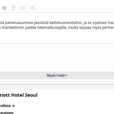
+5
sta palveluasumista yksiöistä kattohuoneistoihin, ja se sijaitsee So
 ihanteellinen paikka liikematkustajille, mutta tarjoaa myös perheil
Näytä lisää
iott Hotel Seoul
ulissa
omainen