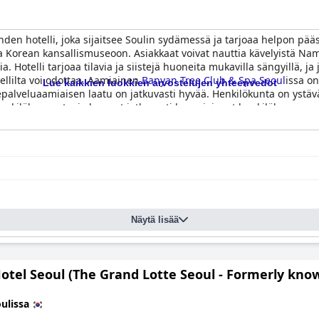
hden hotelli, joka sijaitsee Soulin sydämessä ja tarjoaa helpon pääs
Korean kansallismuseoon. Asiakkaat voivat nauttia kävelyistä Nams
 Hotelli tarjoaa tilavia ja siistejä huoneita mukavilla sängyillä, ja j
ellilta voi odottaa. Aamiainen
Banyan Tree Club & Spa Seoul
issa on
Lue kaikkien luokkien arvostelujen yhteenvedot
palveluaamiaisen laatu on jatkuvasti hyvää. Henkilökunta on ystävälli
n henkilökunnasta, ja he ovat jatkuvasti huomioineet henkilökunnan 
ä, ja monet nauttivat yksityisistä hamam- ja kuumista kylvyistä omi
sullinen, mutta se on asiakkaiden mukaan sen arvoinen. Uima-altaal
upunkiin. Kaiken kaikkiaan
Banyan Tree Club & Spa Seoul
on ylellin
Näytä lisää
otel Seoul (The Grand Lotte Seoul - Formerly know
ulissa