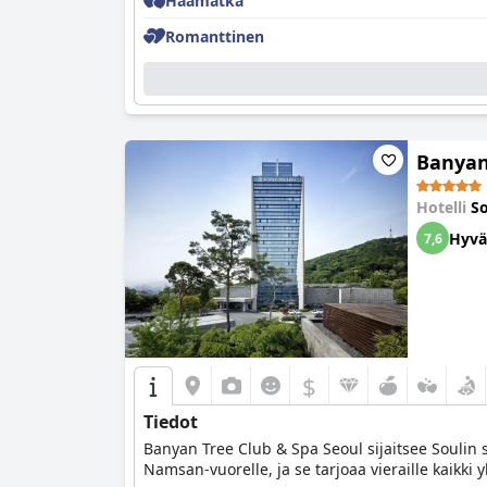
Häämatka
Romanttinen
Banyan
Hotelli
So
Hyvä
7,6
$
Tiedot
Banyan Tree Club & Spa Seoul sijaitsee Soulin
Namsan-vuorelle, ja se tarjoaa vieraille kaik