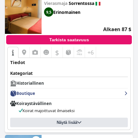
Vierasmaja
Sorrentossa
Erinomainen
9,5
Alkaen 87 $
Tarkista saatavuus
$
+6
Tiedot
Kategoriat
Historiallinen
Boutique
Koiraystävällinen
Koirat majoittuvat ilmaiseksi
Näytä lisää