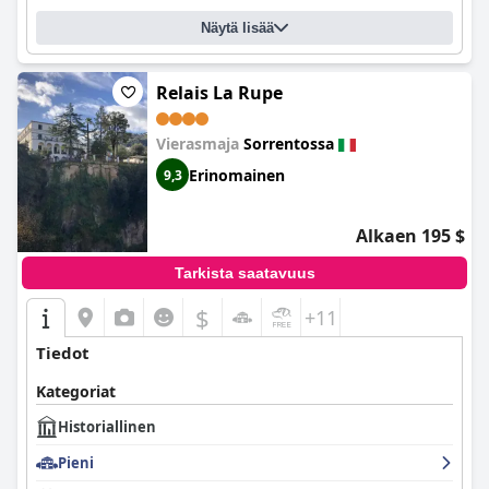
Näytä lisää
Relais La Rupe
Vierasmaja
Sorrentossa
Erinomainen
9,3
Alkaen 195 $
Tarkista saatavuus
$
+11
Tiedot
Kategoriat
Historiallinen
Pieni