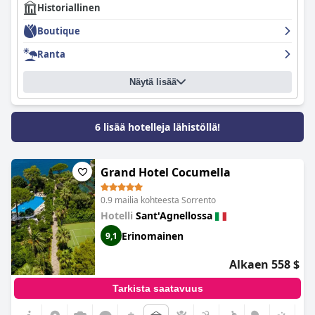
Historiallinen
Boutique
Ranta
Näytä lisää
6 lisää hotelleja lähistöllä!
Grand Hotel Cocumella
0.9 mailia kohteesta Sorrento
Hotelli
Sant'Agnellossa
Erinomainen
9,1
Alkaen 558 $
Tarkista saatavuus