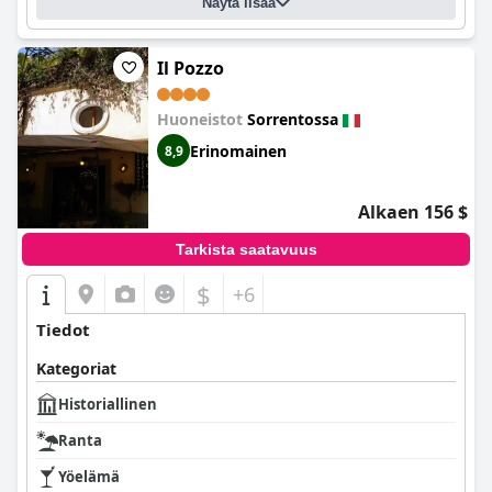
Näytä lisää
Il Pozzo
Huoneistot
Sorrentossa
Erinomainen
8,9
Alkaen 156 $
Tarkista saatavuus
$
+6
Tiedot
Kategoriat
Historiallinen
Ranta
Yöelämä