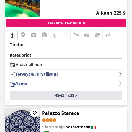
Alkaen 225 $
Tarkista saatavuus
$
+9
Tiedot
Kategoriat
Historiallinen
Terveys & Turvallisuus
Ranta
Näytä lisää
Palazzo Starace
Vierasmaja
Sorrentossa