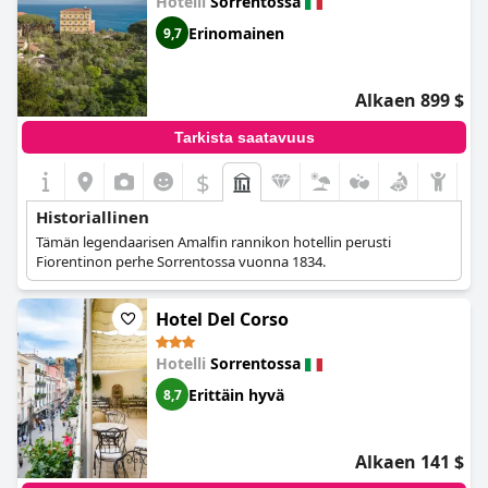
Hotelli
Sorrentossa
Erinomainen
9,7
Alkaen 899 $
Tarkista saatavuus
$
Historiallinen
Tämän legendaarisen Amalfin rannikon hotellin perusti
Fiorentinon perhe Sorrentossa vuonna 1834.
Hotel Del Corso
Hotelli
Sorrentossa
Erittäin hyvä
8,7
Alkaen 141 $