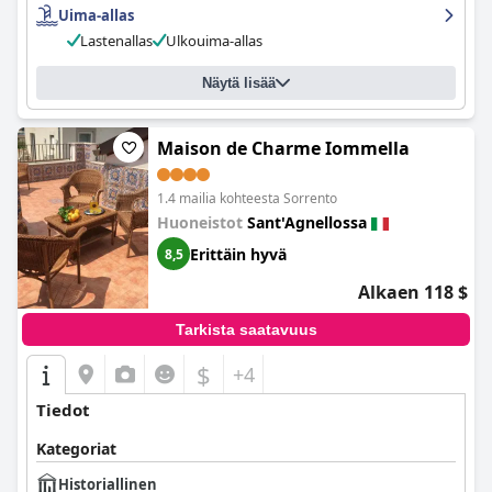
Uima-allas
Lastenallas
Ulkouima-allas
Näytä lisää
Maison de Charme Iommella
1.4 mailia kohteesta Sorrento
Huoneistot
Sant'Agnellossa
Erittäin hyvä
8,5
Alkaen 118 $
Tarkista saatavuus
$
+4
Tiedot
Kategoriat
Historiallinen