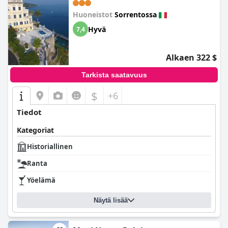
Huoneistot
Sorrentossa
Hyvä
7,4
Alkaen 322 $
Tarkista saatavuus
$
+6
Tiedot
Kategoriat
Historiallinen
Ranta
Yöelämä
Näytä lisää