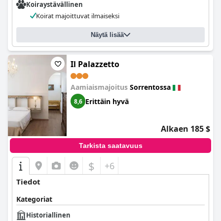
Koiraystävällinen
Koirat majoittuvat ilmaiseksi
Näytä lisää
Il Palazzetto
Aamiaismajoitus
Sorrentossa
Erittäin hyvä
8,6
Alkaen 185 $
Tarkista saatavuus
$
+6
Tiedot
Kategoriat
Historiallinen