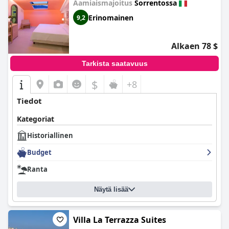
Aamiaismajoitus
Sorrentossa
Erinomainen
9,2
Alkaen 78 $
Tarkista saatavuus
$
+8
Tiedot
Kategoriat
Historiallinen
Budget
Ranta
Näytä lisää
Villa La Terrazza Suites