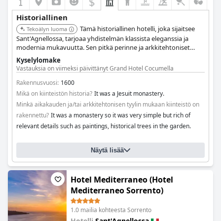
$
Historiallinen
Tämä historiallinen hotelli, joka sijaitsee
Tekoälyn luoma
Sant'Agnellossa, tarjoaa yhdistelmän klassista eleganssia ja
modernia mukavuutta. Sen pitkä perinne ja arkkitehtoniset
piirteet heijastavat alueen rikasta historiaa. Hotellin suunnittelu
Kyselylomake
ja tunnelma herättävät historiallisen viehätyksen tunteen.
Vastauksia on viimeksi päivittänyt Grand Hotel Cocumella
Rakennusvuosi:
1600
Mikä on kiinteistön historia?
It was a Jesuit monastery.
Minkä aikakauden ja/tai arkkitehtonisen tyylin mukaan kiinteistö on
rakennettu?
It was a monastery so it was very simple but rich of
relevant details such as paintings, historical trees in the garden.
Näytä lisää
Hotel Mediterraneo (Hotel
Mediterraneo Sorrento)
1.0 mailia kohteesta Sorrento
Hotelli
Sant'Agnellossa