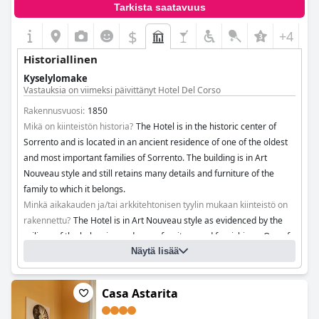
Tarkista saatavuus
$
+4
Historiallinen
Kyselylomake
Vastauksia on viimeksi päivittänyt Hotel Del Corso
Rakennusvuosi:
1850
Mikä on kiinteistön historia?
The Hotel is in the historic center of
Sorrento and is located in an ancient residence of one of the oldest
and most important families of Sorrento. The building is in Art
Nouveau style and still retains many details and furniture of the
family to which it belongs.
Minkä aikakauden ja/tai arkkitehtonisen tyylin mukaan kiinteistö on
rakennettu?
The Hotel is in Art Nouveau style as evidenced by the
railings of the balconies and some furniture and furnishings. One of
the most evocative details is a practical spiral staircase in cast iron
Näytä lisää
with Art Nouveau decorations. Many brides who have stayed in the
hotel have chosen this staircase to bring back a memory of their
Casa Astarita
most beautiful day.