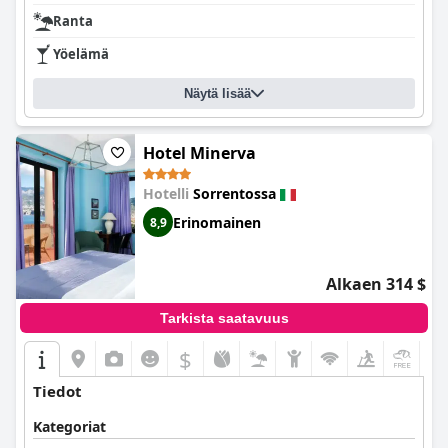
Ranta
Yöelämä
Näytä lisää
Hotel Minerva
Hotelli
Sorrentossa
Erinomainen
8,9
Alkaen 314 $
Tarkista saatavuus
$
+7
Tiedot
Kategoriat