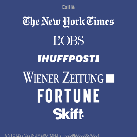
Esillä
GNTO LISENSSINUMERO (MH.T.E.): 0259Ε60000576001