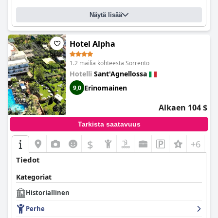
Näytä lisää
Hotel Alpha
1.2 mailia kohteesta Sorrento
Hotelli
Sant'Agnellossa
Erinomainen
9,0
Alkaen 104 $
Tarkista saatavuus
$
+6
Tiedot
Kategoriat
Historiallinen
Perhe