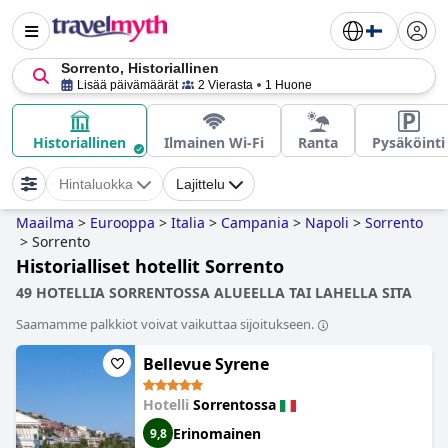
Sorrento, Historiallinen
Lisää päivämäärät
2 Vierasta
1 Huone
Historiallinen
Ilmainen Wi-Fi
Ranta
Pysäköinti
Hintaluokka
Lajittelu
Maailma
>
Eurooppa
>
Italia
>
Campania
>
Napoli
>
Sorrento
>
Sorrento
Historialliset hotellit Sorrento
49 HOTELLIA SORRENTOSSA ALUEELLA TAI LAHELLA SITA
Saamamme palkkiot voivat vaikuttaa sijoitukseen.
Bellevue Syrene
Hotelli
Sorrentossa
Erinomainen
9,8