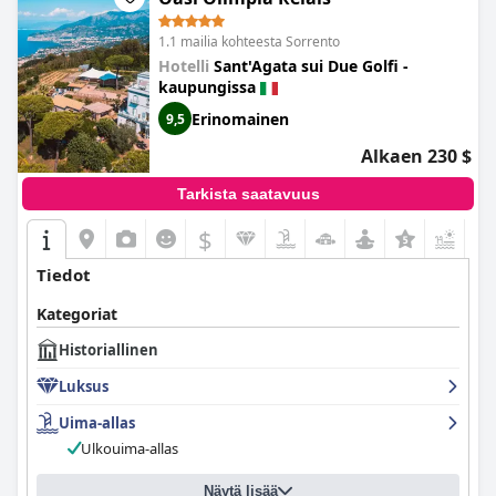
1.1 mailia kohteesta Sorrento
Hotelli
Sant'Agata sui Due Golfi -
kaupungissa
Erinomainen
9,5
Alkaen 230 $
Tarkista saatavuus
$
+9
Tiedot
Kategoriat
Historiallinen
Luksus
Uima-allas
Ulkouima-allas
Näytä lisää