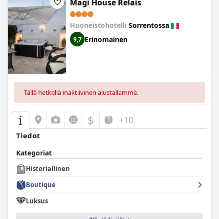
Magi House Relais
Huoneistohotelli
Sorrentossa
Erinomainen
9,7
Tällä hetkellä inaktiivinen alustallamme.
$
+10
Tiedot
Kategoriat
Historiallinen
Boutique
Luksus