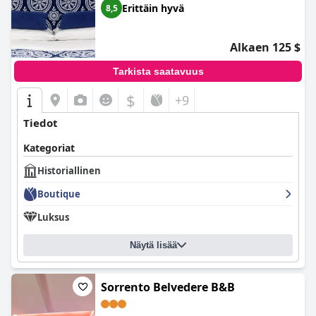
Erittäin hyvä
8,5
Alkaen 125 $
Tarkista saatavuus
$
+9
Tiedot
Kategoriat
Historiallinen
Boutique
Luksus
Näytä lisää
Sorrento Belvedere B&B