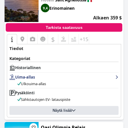
Erinomainen
9,4
Alkaen 359 $
Tarkista saatavuus
$
+15
Tiedot
Kategoriat
Historiallinen
Uima-allas
Ulkouima-allas
Pysäköinti
Sähköautojen EV- latauspiste
Näytä lisää
Oasi Olimpia Relais