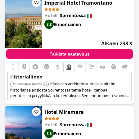
Imperial Hotel Tramontano
Hotelli
Sorrentossa
Erinomainen
8,8
Alkaen 238 $
Tarkista saatavuus
$
Historiallinen
Klassisen arkkitehtuurinsa ja pitkän
Tekoälyn luoma
historiansa ansiosta Sorrentossa tämä hotelli tarjoaa
perinteisen ja tyylikkään kokemuksen. Sen erinomainen sijainti
tarjoaa upeat näkymät ja helpon pääsyn kaupungin
historiallisiin kohteisiin.
Hotel Miramare
Hotelli
Sorrentossa
Erinomainen
8,8