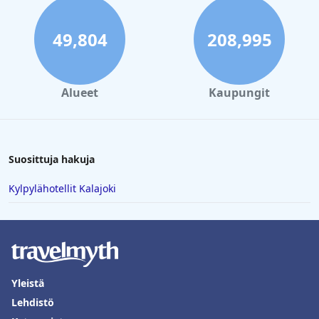
49,804
208,995
Alueet
Kaupungit
Suosittuja hakuja
Kylpylähotellit Kalajoki
Yleistä
Lehdistö