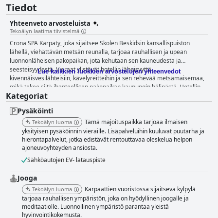
Tiedot
Yhteenveto arvosteluista
Tekoälyn laatima tiivistelmä
Crona SPA Karpaty, joka sijaitsee Skolen Beskidsin kansallispuiston
lähellä, viehättävän metsän reunalla, tarjoaa rauhallisen ja upean
luonnonläheisen pakopaikan, jota kehutaan sen kauneudesta ja
seesteisyydestä. Vieraat ylistävät hotellin läheisyyttä
Lue kaikkien luokkien arvostelujen yhteenvedot
kivennäisvesilähteisiin, kävelyreitteihin ja sen rehevää metsämaisemaa,
mikä tekee siitä ihanteellisen pakopaikan kaupungin hälinästä. Hotellin
Kategoriat
mukavuudet tekevät yhtä suuren vaikutuksen. Huoneet on kuvattu
uusiksi, moderneiksi, siisteiksi ja mukaviksi, ja niissä on tilavat ja
Pysäköinti
tyylikkäät sisätilat, joissa on tyylikäs muotoilu. Pienistä ongelmista, kuten
satunnaisista äänieristysongelmista, huolimatta huoneissa on viihtyisät
Tämä majoituspaikka tarjoaa ilmaisen
Tekoälyn luoma
sängyt ja ylellisiä yksityiskohtia, jotka luovat yleisesti ottaen kutsuvan
yksityisen pysäköinnin vieraille. Lisäpalveluihin kuuluvat puutarha ja
tunnelman. Hotellin oma spa erottuu edukseen laadukkaiden ja ylellisten
hierontapalvelut, jotka edistävät rentouttavaa oleskelua helpon
ajoneuvoyhteyden ansiosta.
palveluidensa ansiosta, ja siellä on useita höyryhuoneita, saunoja ja
erilaisia hyvin hoidettuja uima-altaita. Sisä-, ulko- ja terassialtaat ovat
Sähköautojen EV- latauspiste
erityisen kehuttuja niiden puhtauden, lämpimyyden ja maisemanäkymien
vuoksi, tarjoten täydellisen paikan rentoutumiseen. Perheet arvostavat
Jooga
suurta lastenallasta, vaikka valvonta voisi olla tiukempaa. Vieraat
Karpaattien vuoristossa sijaitseva kylpylä
Tekoälyn luoma
ylistävät jatkuvasti ruokailukokemusta korostaen herkullista ja
tarjoaa rauhallisen ympäristön, joka on hyödyllinen joogalle ja
monipuolista ruokaa, jota tarjoillaan sekä aamiaisella että illallisella.
meditaatiolle. Luonnollinen ympäristö parantaa yleistä
Aamiaisbuffet saa erityistä kiitosta sen laajasta valikoimasta, joka
hyvinvointikokemusta.