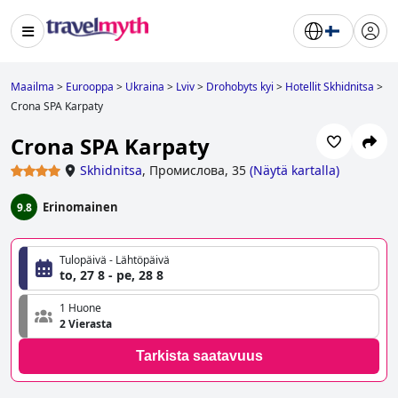
Maailma
>
Eurooppa
>
Ukraina
>
Lviv
>
Drohobyts kyi
>
Hotellit Skhidnitsa
>
Crona SPA Karpaty
Crona SPA Karpaty
Skhidnitsa
,
Промислова, 35
(
Näytä kartalla
)
Erinomainen
9.8
Tulopäivä - Lähtöpäivä
to, 27 8 - pe, 28 8
1 Huone
2 Vierasta
Tarkista saatavuus