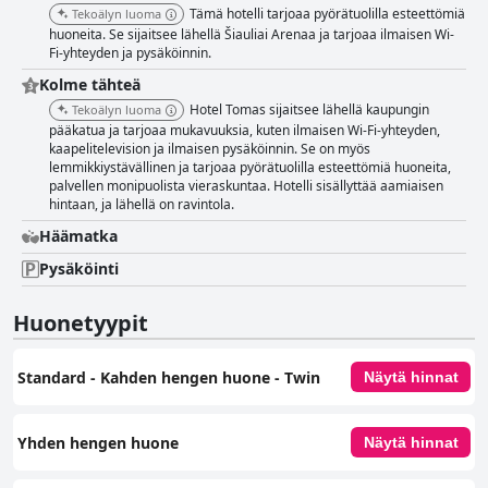
jatkuvasti moitteeton. Hotel Tomasin henkilökuntaa kehutaan
Tämä hotelli tarjoaa pyörätuolilla esteettömiä
Tekoälyn luoma
ystävällisyydestä, avuliaisuudesta ja huomaavaisuudesta. Erityisesti
huoneita. Se sijaitsee lähellä Šiauliai Arenaa ja tarjoaa ilmaisen Wi-
vastaanottovirkailijat saavat kiitosta miellyttävästä ja informatiivisesta
Fi-yhteyden ja pysäköinnin.
vuorovaikutuksestaan, mikä takaa sujuvan sisäänkirjautumisen.
Laadukas palvelu ja siisteys parantavat entisestään vieraiden kokemusta,
Kolme tähteä
mikä edistää hotellin positiivista mainetta. Ilmainen Wi-Fi Hotel
Hotel Tomas sijaitsee lähellä kaupungin
Tekoälyn luoma
Tomasissa on yleensä luotettava ja kätevä, vaikka jotkut vieraat
pääkatua ja tarjoaa mukavuuksia, kuten ilmaisen Wi-Fi-yhteyden,
huomauttavatkin ajoittaisista heikoista signaaleista. Siitä huolimatta
kaapelitelevision ja ilmaisen pysäköinnin. Se on myös
suurin osa arvosteluista viittaa vakaaseen ja tyydyttävään
lemmikkiystävällinen ja tarjoaa pyörätuolilla esteettömiä huoneita,
internetyhteyteen. Sängyt kuvataan enimmäkseen mukaviksi, ja monet
palvellen monipuolista vieraskuntaa. Hotelli sisällyttää aamiaisen
vieraat nauttivat levollisista yöunista, mikä johtuu viihtyisistä
hintaan, ja lähellä on ravintola.
vuodevaatteista ja mukavista patjoista. Vaikka muutama vieras on
Häämatka
ilmoittanut ongelmista sängyn mukavuuden kanssa, yleinen palaute on
positiivista, mikä edistää rentouttavaa oleskelua. Kaiken kaikkiaan Hotel
Pysäköinti
Tomasia pidetään erittäin hyvänä sen erinomaisen sijainnin, herkullisen
aamiaisen, siistien ja mukavien huoneiden, poikkeuksellisen
henkilökunnan ja luotettavan Wi-Fi:n ansiosta, mikä tekee siitä
Huonetyypit
monipuolisen valinnan matkailijoille.
Standard - Kahden hengen huone - Twin
Näytä hinnat
Yhden hengen huone
Näytä hinnat