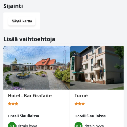
Ei, Hotel Tomas ei ole kuntosalia.
Sijainti
Näytä kartta
Lisää vaihtoehtoja
Hotel - Bar Grafaite
Turnė
Hotelli
Siauliaissa
Hotelli
Siauliaissa
Erittäin hyvä
Erittäin hyvä
8.1
8.3