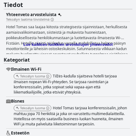
Tiedot
Yhteenveto arvosteluista
Tekoälyn laatima tiivistelmä
Hotel Tomas saa laajaa kiitosta strategisesta sijainnistaan, herkullisesta
aamiaisvalikoimastaan, siisteistä ja mukavista huoneistaan,
poikkeuksellisesta henkilökunnastaan ja luotettavasta ilmaisesta Wi-
Fi:stään. Hotellin sijainti pääkadun varrella mahdollistaa helpon pääsyn
Lue kaikkien luokkien arvostelujen yhteenvedot
moottoriteille ja läheisiin ostoskeskuksiin. Satunnaisesta vilkkaan kadun
melusta huolimatta vieraat arvostavat rauhallista tunnelmaa sisätiloissa
Kategoriat
ja ilmaisen pysäköinnin mukavuutta. Hotellin läheisyys Šiauliai Areenalle
ja kaupungin keskustaan lisää sen vetovoimaa niille, jotka osallistuvat
Ilmainen Wi-Fi
tapahtumiin tai tutustuvat kaupunkiin. Aamiainen Hotel Tomasissa on
jatkuvasti esillä erinomaisena ominaisuutena. Vieraat ylistävät
Tilžės-kadulla sijaitseva hotelli tarjoaa
Tekoälyn luoma
monipuolisia ja laadukkaita tarjottavia, joissa on tuoreita ja hyvin
ilmaisen nopean Wi-Fi-yhteyden. Se tarjoaa ravintolan ja
valmistettuja vaihtoehtoja, kuten munakokkelia, croissantteja ja
konferenssisalin, jotka sopivat sekä vapaa-ajan että
liikematkailijoille, jotka etsivät yhteyksiä.
pannukakkuja. Aamiaispalvelu tunnetaan joustavuudestaan ja viihtyisästä
ilmapiiristään, mikä tekee siitä miellyttävän alun päivälle. Hotel Tomasin
Bisnes
huoneita kuvataan usein siisteiksi, viihtyisiksi ja mukaviksi. Vieraat
Hotel Tomas tarjoaa konferenssisalin, johon
Tekoälyn luoma
arvostavat tilavuutta, moderneja mukavuuksia ja toimivia kylpyhuoneita.
mahtuu jopa 70 henkilöä ja joka on varustettu multimedialaitteilla.
Vaikka joissakin huoneissa on näkyvissä käytön jälkiä ja tietyt kalusteet
Hotellissa on myös saatavilla business-luokan huoneita, ilmainen
ovat vanhanaikaisia, yleinen mielipide on positiivinen ja monet vieraat
WiFi ja muita palveluita liiketoiminnan tarpeisiin.
kokevat majoituksen ylittävän odotuksensa. Siisteys on vahva puoli, johon
on kiinnitetty huolellista huomiota yksityiskohtiin ja ympäristö on
Esteetön