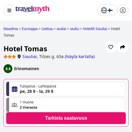
Maailma
>
Eurooppa
>
Liettua
>
iauliai
>
iauliu
>
Hotellit Siauliai
>
Hotel
Tomas
Hotel Tomas
Siauliai
,
Tilzes g. 63a
(
Näytä kartalla
)
Erinomainen
8.8
Tulopäivä - Lähtöpäivä
pe, 28 8 - la, 29 8
1 Huone
2 Vierasta
Tarkista saatavuus