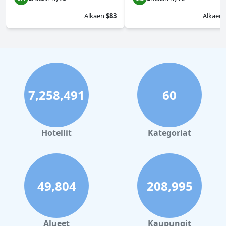
Alkaen
$83
Alkaen
7,258,491
60
Hotellit
Kategoriat
49,804
208,995
Alueet
Kaupungit