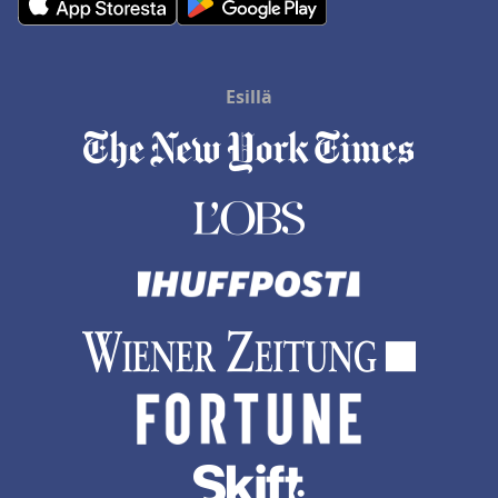
Perheille hotelli on tunnettu vieraanvaraisesta ja
perheystävällisestä tunnelmastaan. Tilavat huoneet ja perheille
suunnatut palvelut tekevät siitä ihanteellisen valinnan
lapsiperheille, vaikka lastenkerhossa onkin pieniä
Esillä
parannusehdotuksia.
Läheisyys yöelämään on huomattava etu, sillä hotellin
keskeinen sijainti tarjoaa helpon pääsyn vilkkaille
yöelämäalueille, ruokapaikoille ja baareihin, mikä parantaa
yleistä asiakaskokemusta.
Yhteenvetona voidaan todeta, että
The Ritz-Carlton, Kuala
Lumpur
, tarjoaa ylellisen ja mukavan oleskelun erinomaisella
sijainnillaan, tilavilla huoneillaan, poikkeuksellisella
henkilökunnallaan ja siisteydellään. Vaikka onkin parannettavia
asioita, erityisesti ruokailuvalikoiman, Wi-Fi-palvelun ja
pysäköintikäytäntöjen suhteen, yleinen asiakaspalaute on
ylivoimaisesti positiivista.