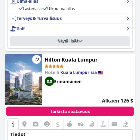
Uima-allas
Lastenallas
Ulkouima-allas
Terveys & Turvallisuus
Golf
Näytä lisää
Hilton Kuala Lumpur
Hotelli
Kuala Lumpurissa
Erinomainen
8,8
Alkaen 126 $
Tarkista saatavuus
$
Tiedot