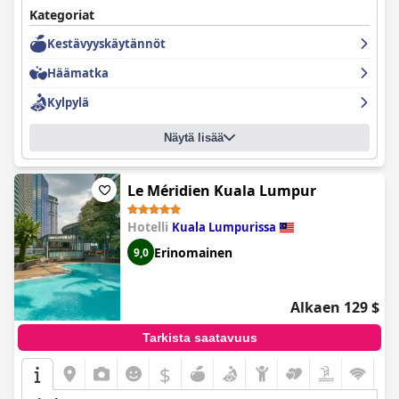
Kategoriat
Kestävyyskäytännöt
Häämatka
Kylpylä
Näytä lisää
Le Méridien Kuala Lumpur
Hotelli
Kuala Lumpurissa
Erinomainen
9,0
Alkaen 129 $
Tarkista saatavuus
$