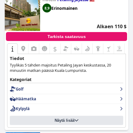
Erinomainen
8,9
Alkaen 110 $
Tarkista saatavuus
$
Tiedot
Tyylikäs 5 tähden majoitus Petaling Jayan keskustassa, 20
minuutin matkan päässä Kuala Lumpurista.
Kategoriat
Golf
Häämatka
Kylpylä
Näytä lisää