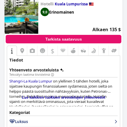
Hotelli
Kuala Lumpurissa
Erinomainen
9,0
Alkaen 135 $
Tarkista saatavuus
$
Tiedot
Yhteenveto arvosteluista
Tekoälyn laatima tiivistelmä
Shangri-La Kuala Lumpur
on ylellinen 5 tähden hotelli, joka
sijaitsee kaupungin finanssialueen sydämessä, joten sieltä on
helppo päästä suosittuihin nähtävyyksiin, kuten Petronas-
torneihin, Bukit Bintangiin ja monorail-rautatielle. Hotellin
Lue kaikkien luokkien arvostelujen yhteenvedot
sijainti on merkittävä ominaisuus, jota vieraat kuvailevat
täydelliseksi, ihanteelliseksi ja erinomaiseksi. Aamiaisbuffet on
erinomainen, ja se tarjoaa vieraille runsaasti valinnanvaraa
Kategoriat
ilman, että tarvitsee toistaa samaa ruokaa. Hotellissa on hyvät
Luksus
huoneet, joissa on kiinteät patjat ja runsaasti tyynyjä. Hotelli on