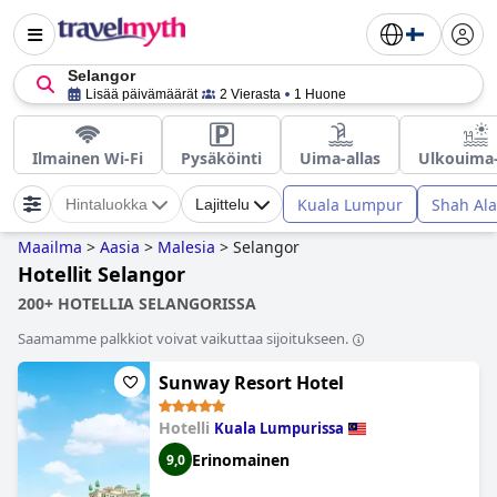
Selangor
Lisää päivämäärät
2 Vierasta
1 Huone
Ilmainen Wi-Fi
Pysäköinti
Uima-allas
Ulkouima-
Kuala Lumpur
Shah Al
Hintaluokka
Lajittelu
Maailma
>
Aasia
>
Malesia
>
Selangor
Hotellit Selangor
200+ HOTELLIA SELANGORISSA
Saamamme palkkiot voivat vaikuttaa sijoitukseen.
Sunway Resort Hotel
Hotelli
Kuala Lumpurissa
Erinomainen
9,0