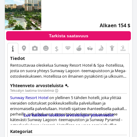
Alkaen 154 $
Tarkista saatavuus
$
Tiedot
Rentouttavaa oleskelua Sunway Resort Hotel & Spa -hotellissa,
josta on suora yhteys Sunway Lagoon -teemapuistoon ja Mega-
ostoskeskukseen. Hotellissa on ilmainen pysäköinti ja ulkouima-
allas.
Yhteenveto arvosteluista
Tekoälyn laatima tiivistelmä
Sunway Resort Hotel
on ylellinen 5 tähden hotelli, joka ylittää
vieraiden odotukset poikkeuksellisilla palveluillaan ja
erinomaisella palvelullaan. Hotelli sijaitsee ihanteellisella paikalla
perheille, jotka haluavat stressittömän loman, ja se sijaitsee
Lue kaikkien luokkien arvostelujen yhteenvedot
kätevästi Sunway Lagoon -teemapuiston ja Sunway Pyramid -
ostoskeskuksen vieressä. Hotellissa on upea aamiaisbuffet,
jossa on monipuolinen valikoima herkullisia ruokia, jotka
Kategoriat
tyydyttävät kaikki makunystyrät. Hiljattain remontoidut