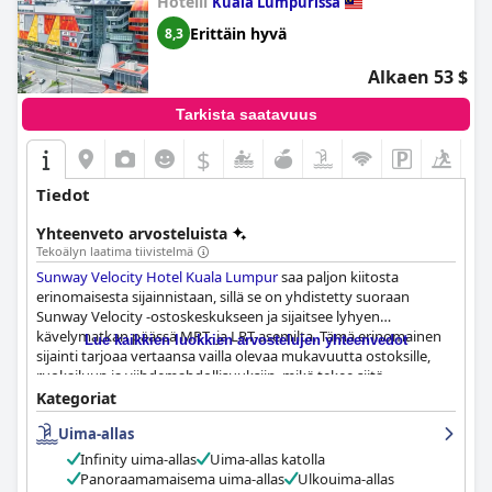
Hotelli
Kuala Lumpurissa
Erittäin hyvä
8,3
Alkaen 53 $
Tarkista saatavuus
$
Tiedot
Yhteenveto arvosteluista
Tekoälyn laatima tiivistelmä
Sunway Velocity Hotel Kuala Lumpur
saa paljon kiitosta
erinomaisesta sijainnistaan, sillä se on yhdistetty suoraan
Sunway Velocity -ostoskeskukseen ja sijaitsee lyhyen
kävelymatkan päässä MRT- ja LRT-asemilta. Tämä erinomainen
Lue kaikkien luokkien arvostelujen yhteenvedot
sijainti tarjoaa vertaansa vailla olevaa mukavuutta ostoksille,
ruokailuun ja viihdemahdollisuuksiin, mikä tekee siitä
erinomaisen valinnan sekä loma- että liikematkailijoille.
Kategoriat
Uima-allas
Vieraat arvostavat hotellin yleistä siisteyttä, ja huoneita
korostetaan usein niiden siisteyden, modernin muotoilun ja
Infinity uima-allas
Uima-allas katolla
mukavuuden vuoksi. Vaikka joitain pieniä siivousongelmia
Panoraamamaisema uima-allas
Ulkouima-allas