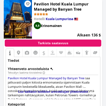
Pavilion Hotel Kuala Lumpur
Managed by Banyan Tree
Hotelli
Kuala Lumpurissa
Erinomainen
8,8
Alkaen 136 $
Tarkista saatavuus
$
Tiedot
Yhteenveto arvosteluista
Tekoälyn laatima tiivistelmä
Pavilion Hotel Kuala Lumpur Managed by Banyan Tree
saa
jatkuvasti paljon kiitosta erinomaisesta sijainnistaan Kuala
Lumpurin keskeisellä liikealueella, aivan Pavilion Mall -
ostoskeskuksen yhteydessä. Asiakkaat arvostavat läheisyyttä
Lue kaikkien luokkien arvostelujen yhteenvedot
tärkeimpiin nähtävyyksiin, kuten Petronas Towers -torneihin ja
Bukit Bintang -alueeseen, sekä helppoa pääsyä MRT-asemille ja
bussipysäkeille, mikä tekee siitä ihanteellisen ostoksille,
Kategoriat