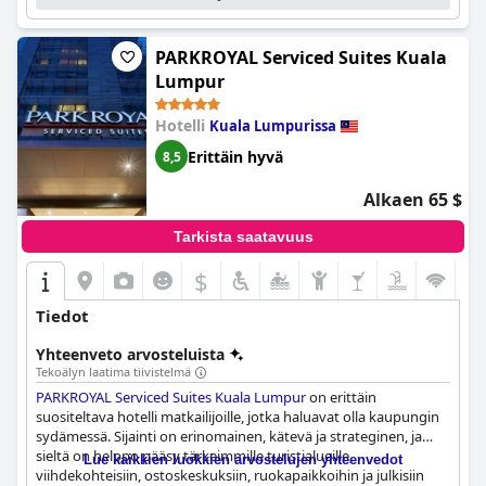
mukavaa oleskelua Kuala Lumpurissa.
ympäristön, jossa on mukavuuksia kaikenikäisille. Avulias
henkilökunta ja kätevä pääsy ostoskeskukseen parantavat
entisestään perhekokemusta.
PARKROYAL Serviced Suites Kuala
Lumpur
Kaiken kaikkiaan
Pavilion Hotel Kuala Lumpur Managed by
Banyan Tree
erottuu hyvin arvostettuna valintana matkailijoille,
Hotelli
Kuala Lumpurissa
jotka etsivät erinomaista sijaintia, erinomaista aamiaista,
mukavia huoneita ja huomaavaista palvelua.
Erittäin hyvä
8,5
Alkaen 65 $
Tarkista saatavuus
$
Tiedot
Yhteenveto arvosteluista
Tekoälyn laatima tiivistelmä
PARKROYAL Serviced Suites Kuala Lumpur
on erittäin
suositeltava hotelli matkailijoille, jotka haluavat olla kaupungin
sydämessä. Sijainti on erinomainen, kätevä ja strateginen, ja
sieltä on helppo pääsy tärkeimmille turistialueille,
Lue kaikkien luokkien arvostelujen yhteenvedot
viihdekohteisiin, ostoskeskuksiin, ruokapaikkoihin ja julkisiin