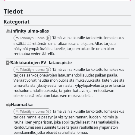
Tiedot
Kategoriat
Infinity uima-allas
Tämä vain aikuisille tarkoitettu lomakeskus
Tekoälyn luoma
sisältää äärettömän uima-altaan osana tilojaan. Allas tarjoaa
näkymät ympäröivälle alueelle, tarjoten aikuisille oman tilan
rentoutua veden äärellä.
Sähköautojen EV- latauspiste
Tämä vain aikuisille tarkoitettu lomakeskus
Tekoälyn luoma
tarjoaa sähköajoneuvojen latausmahdollisuudet paikan päällä.
Vieraat voivat nauttia monipuolisista mukavuuksista, kuten useista
uima-altaista, yksityisestä rannasta, kylpyläpalveluista ja erilaisista
ruokailumahdollisuuksista, tarjoten kattavan ja rentouttavan
oleskelun sähköauton latauksen mukavuudella.
Häämatka
Tämä vain aikuisille tarkoitettu lomakeskus
Tekoälyn luoma
tarjoaa rannalle pääsyn ja yksityisen rannan, luoden intiimin ja
rauhallisen ympäristön, joka sopii täydellisesti häämatkalaisille.
Rentoutumiseen suunniteltu se tarjoaa rauhallisen ympäristön
pariskunnille, jotka etsivät rauhallista lomaa.