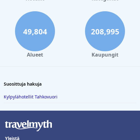
49,804
208,995
Alueet
Kaupungit
Suosittuja hakuja
Kylpylähotellit Tahkovuori
Yleistä