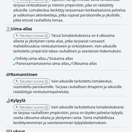
tarjoaa rentouttavan ja intiimin ympäristön, joka on räätälöity
aikuisille. Lomakeskus keskittyy tarjoamaan korkealaatuista palvelua
ja valikoiman aktiviteetteja, jotka sopivat pariskunnille ja yksilöille,
jotka etsivät rauhallista lomaa.
Uima-allas
Tässä lomakeskuksessa on 4 ulkouima-
Tekoälyn luoma
allasta ja yksityinen ranta-alue, jotka tarjoavat runsaasti
mahdollisuuksia rentoutumiseen ja virkistykseen. Vain aikuisille
tarkoitettu ympäristö takaa rauhallisen ja seesteisen kokemuksen.
Infinity uima-allas
Sisäuima-allas
Panoraamamaisema uima-allas
Ulkouima-allas
Romanttinen
Vain aikuisille tarkoitettu lomakeskus,
Tekoälyn luoma
suunniteltu pariskunnille. Tarjoaa rauhallisen ilmapiirin ja aikuisille
räätälöityjä rentoutumispalveluita.
Kylpylä
Vain aikuisille tarkoitettuna lomakeskuksena
Tekoälyn luoma
se tarjoaa rauhallisen ympäristön, jossa on täyden palvelun kylpylä,
useita ulkouima-altaita ja yksityinen ranta. Tämä mahdollistaa
keskittyneemmän ja seesteisemmän kylpyläkokemuksen.
Luksus