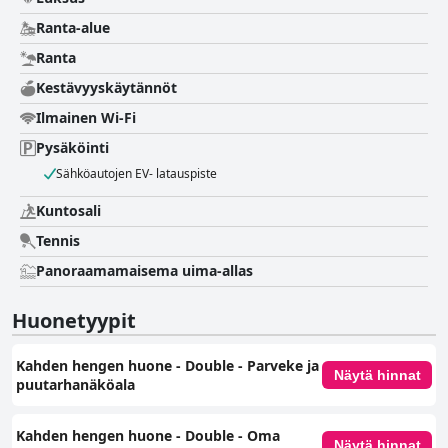
Ranta-alue
Ranta
Kestävyyskäytännöt
Ilmainen Wi-Fi
Pysäköinti
Sähköautojen EV- latauspiste
Kuntosali
Tennis
Panoraamamaisema uima-allas
Huonetyypit
Kahden hengen huone - Double - Parveke ja
Näytä hinnat
puutarhanäköala
Kahden hengen huone ‑ Double ‑ Oma
Näytä hinnat