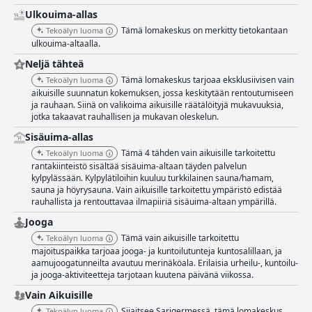
Ulkouima-allas
Tämä lomakeskus on merkitty tietokantaan
Tekoälyn luoma
ulkouima-altaalla.
Neljä tähteä
Tämä lomakeskus tarjoaa eksklusiivisen vain
Tekoälyn luoma
aikuisille suunnatun kokemuksen, jossa keskitytään rentoutumiseen
ja rauhaan. Siinä on valikoima aikuisille räätälöityjä mukavuuksia,
jotka takaavat rauhallisen ja mukavan oleskelun.
Sisäuima-allas
Tämä 4 tähden vain aikuisille tarkoitettu
Tekoälyn luoma
rantakiinteistö sisältää sisäuima-altaan täyden palvelun
kylpylässään. Kylpylätiloihin kuuluu turkkilainen sauna/hamam,
sauna ja höyrysauna. Vain aikuisille tarkoitettu ympäristö edistää
rauhallista ja rentouttavaa ilmapiiriä sisäuima-altaan ympärillä.
Jooga
Tämä vain aikuisille tarkoitettu
Tekoälyn luoma
majoituspaikka tarjoaa jooga- ja kuntoilutunteja kuntosalillaan, ja
aamujoogatunneilta avautuu merinäköala. Erilaisia urheilu-, kuntoilu-
ja jooga-aktiviteetteja tarjotaan kuutena päivänä viikossa.
Vain Aikuisille
Sijaitsee Sarigermessä, tämä lomakeskus
Tekoälyn luoma