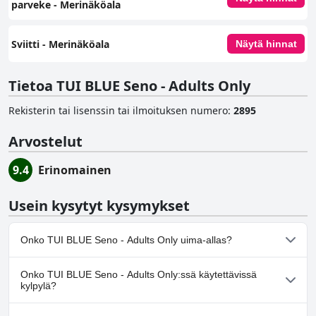
parveke ‑ Merinäköala
Sviitti - Merinäköala
Näytä hinnat
Tietoa TUI BLUE Seno - Adults Only
Rekisterin tai lisenssin tai ilmoituksen numero
:
2895
Arvostelut
9.4
Erinomainen
Usein kysytyt kysymykset
Onko TUI BLUE Seno - Adults Only uima-allas?
Kyllä, TUI BLUE Seno - Adults Only:ssä on uima-allas/altaita, jotka
Onko TUI BLUE Seno - Adults Only:ssä käytettävissä
kuuluvat yhteen tai useampaan seuraavista luokista: Infinity
kylpylä?
uima-allas, Sisäuima-allas, Panoraamamaisema uima-allas,
Ulkouima-allas.
Kyllä, TUI BLUE Seno - Adults Only tarjoaa kylpylän.