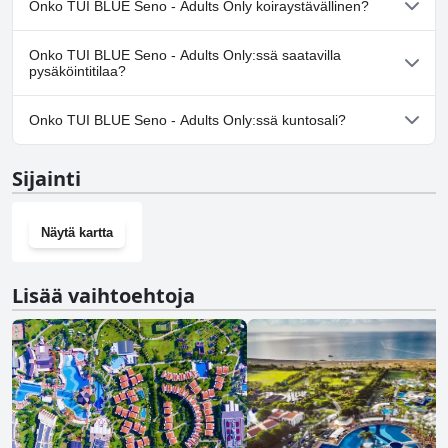
Onko TUI BLUE Seno - Adults Only koiraystävällinen?
Ei, TUI BLUE Seno - Adults Only ei salli koiria.
Onko TUI BLUE Seno - Adults Only:ssä saatavilla
pysäköintitilaa?
Kyllä, TUI BLUE Seno - Adults Only tarjoaa
Onko TUI BLUE Seno - Adults Only:ssä kuntosali?
pysäköintimahdollisuuden.
Kyllä, TUI BLUE Seno - Adults Only on kuntosali.
Sijainti
Näytä kartta
Lisää vaihtoehtoja