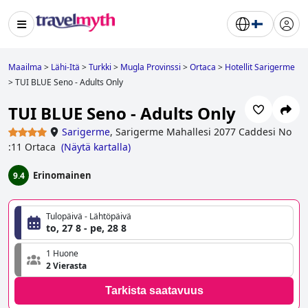
Maailma
>
Lähi-Itä
>
Turkki
>
Mugla Provinssi
>
Ortaca
>
Hotellit Sarigerme
>
TUI BLUE Seno - Adults Only
TUI BLUE Seno - Adults Only
Sarigerme
,
Sarigerme Mahallesi 2077 Caddesi No
:11 Ortaca
(
Näytä kartalla
)
Erinomainen
9.4
Tulopäivä - Lähtöpäivä
to, 27 8 - pe, 28 8
1 Huone
2 Vierasta
Tarkista saatavuus