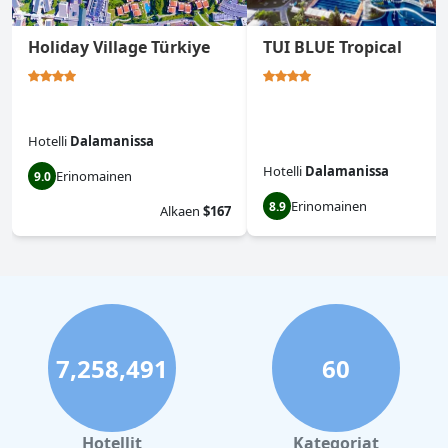
Holiday Village Türkiye
TUI BLUE Tropical
Hotelli
Dalamanissa
Hotelli
Dalamanissa
Erinomainen
9.0
Erinomainen
8.9
Alkaen
$167
7,258,491
60
Hotellit
Kategoriat