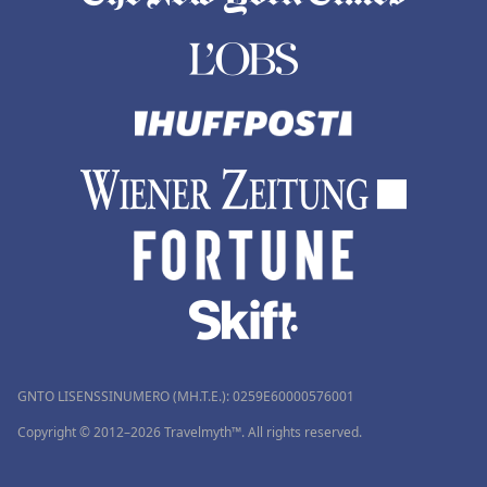
GNTO LISENSSINUMERO (MH.T.E.): 0259Ε60000576001
Copyright © 2012–2026 Travelmyth™. All rights reserved.