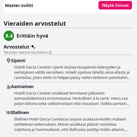
Master-sviitti
Näytä hinnat
Vieraiden arvostelut
8.4
Erittäin hyvä
Arvostelut
Tekoälyn laatima tiivistelmä
Sijainti
Hotelli Garza Canelan sijainti tarjoaa tasapainon kätevyyden ja
viehätyksen välillä vierailleen. Hotelli sijaitsee lähellä uima-allasta ja
ravintolaa, joten sieltä on helppo pääsy näihin tärkeisiin palveluihin.
Paikallisista nähtävyyksistä kiinnostuneille hotelli on lähellä La
Aamiainen
Tovaraa, Las Islasia ja molempia San Blasin satamalaitureita, mikä
tekee siitä erinomaisen tukikohdan näiden kohteiden tutkimiseen.
Hotelli Garza Canelan asiakkaat korostavat jatkuvasti
Lisäksi vieraat pääsevät kaupungin keskustaan ​​ja rannalle kävellen,
aamiaiskokemusta erinomaisena. Herkullinen à la carte -menu saa
vaikka matka saattaa vaatia hyviä kävelykenkiä. Monet pitivät
paljon kiitosta sekä valikoimastaan että maustaan. Vaikka aamiainen
sijaintia erinomaisena suunniteltuja aktiviteetteja, kuten mangrove-
ei sisälly majoitukseen, asiakkaat pitävät sitä lisäkustannusten
Illallinen
retkiä, varten ja arvostivat alueen hiljaista ja rauhallista tunnelmaa.
arvoisena, keskimäärin 186 pesoa per henkilö. Palvelu mainitaan
Jotkut matkailijat kuitenkin huomauttivat, että ranta ei ole hotellin
usein nopeana ja tehokkaana, mikä lisää positiivista
Illallinen Hotel Garza Canelassa tarjoaa asiakasarvioiden mukaan
vahvin puoli, sillä sijainti on hieman hankala rannalle pääsyyn eikä
kokonaiskokemusta. Espressovaihtoehdot ovat miellyttävä lisä, joka
vaihtelevan kokemuksen. Monet asiakkaat pitävät ravintolaa
maailman paras. Muut seikat, kuten siisteys ja tilojen laatu, kuitenkin
parantaa aamun tarjontaa. Vaikka osa palautteesta vihjaa
suljettuna ja huomauttavat, että illallisaika päättyy melko aikaisin,
korvaavat tämän puutteen. Myös läheisyys muihin nähtävyyksiin
tyytymättömyyteen muihin mukavuuksiin, kuten pienten saippua- ja
mikä voi olla hankalaa myöhäisille ruokailijoille. Illallispalvelu