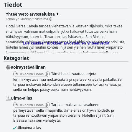
Tiedot
Yhteenveto arvosteluista
Tekoälyn laatima tiivistelmä
Hotel Garza Canela tarjoaa viehättävän ja kätevän sijainnin, mikä tekee
siitä hyvän valinnan matkailijoille, jotka haluavat tutustua paikallisiin
nähtävyyksiin, kuten La Tovaraan, Las Islitasin ja San Blasin
satamalaitureihin. Vaikka pääsy rannalle ei ehkä ole parasta mahdollista,
Lue kaikkien luokkien arvostelujen yhteenvedot
hotellin läheisyys muihin kohteisiin ja sen yleinen rauhallinen ympäristö
kompensoivat tätä pientä haittapuolta. Aamiaiskokemus hotellissa on
Kategoriat
erinomainen, ja siinä on herkullinen à la carte -menu, jonka vieraat
kokevat lisäkustannusten arvoiseksi. Palvelu on nopeaa ja tehokasta, ja
Koiraystävällinen
espresso-vaihtoehdot tuovat lisäarvoa aamiaiselle. Illallinen hotellissa on
kuitenkin vaihtelevampi kokemus. Vaikka ruoan laatu on yleisesti ottaen
Tämä hotelli saattaa tarjota
Tekoälyn luoma
hyvää, suppea ja joskus kallis menu voisi hyötyä laajentamisesta. Jotkut
lemmikkiystävällisiä mukavuuksia ja sijaitsee kätevällä paikalla. Se
vieraat kokivat illallistarjoilun ajankohdat ja suljetun ravintolan tunnelman
tarjoaa mukavan tukikohdan alueen tutkimiseen koirasi kanssa, ja
sieltä on helppo pääsy paikallisiin nähtävyyksiin.
vähemmän ihanteellisiksi. Hotel Garza Canelan huoneet saavat kehuja
tilavuudestaan, puhtaudestaan ja mukavuudestaan, jotka sopivat hyvin
Uima-allas
perheille tai ryhmille. Äskettäin remontoidut huoneet parantavat yleistä
Tarjoaa mukavan allasalueen
Tekoälyn luoma
vetovoimaa, vaikka jotkut vanhemmat huoneet ja kovat patjat ovat
perheystävällisellä ilmapiirillä. Uima-allas on hyvin hoidettu ja
saaneet vähemmän suotuisaa palautetta. Hotellin siisteys on jatkuvasti
tarjoaa rentouttavan ympäristön vieraille. Hotellin sijainti San
korkealla tasolla, ja hyvin hoidetut huoneet ja yleiset tilat luovat viihtyisän
Blasissa lisää sen viehätystä.
ilmapiirin. Hotel Garza Canelan henkilökunta rikastuttaa merkittävästi
vieraiden kokemusta ystävällisyydellään, huomaavaisuudellaan ja
Ulkouima-allas