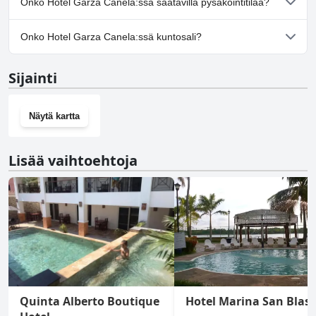
Onko Hotel Garza Canela:ssä saatavilla pysäköintitilaa?
Kyllä, Hotel Garza Canela tarjoaa pysäköintimahdollisuuden.
Onko Hotel Garza Canela:ssä kuntosali?
Ei, Hotel Garza Canela ei ole kuntosalia.
Sijainti
Näytä kartta
Lisää vaihtoehtoja
Quinta Alberto Boutique
Hotel Marina San Blas