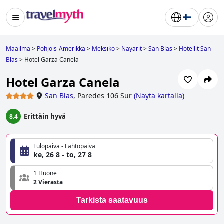
Maailma
>
Pohjois-Amerikka
>
Meksiko
>
Nayarit
>
San Blas
>
Hotellit San
Blas
>
Hotel Garza Canela
Hotel Garza Canela
San Blas
,
Paredes 106 Sur
(
Näytä kartalla
)
Erittäin hyvä
8.4
Tulopäivä - Lähtöpäivä
ke, 26 8 - to, 27 8
1 Huone
2 Vierasta
Tarkista saatavuus