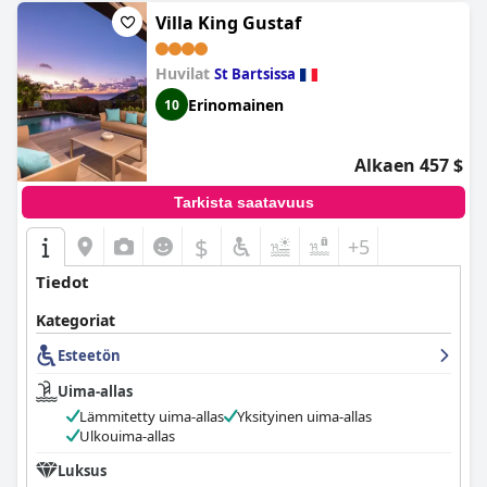
Villa King Gustaf
Huvilat
St Bartsissa
Erinomainen
10
Alkaen 457 $
Tarkista saatavuus
$
+5
Tiedot
Kategoriat
Esteetön
Uima-allas
Lämmitetty uima-allas
Yksityinen uima-allas
Ulkouima-allas
Luksus