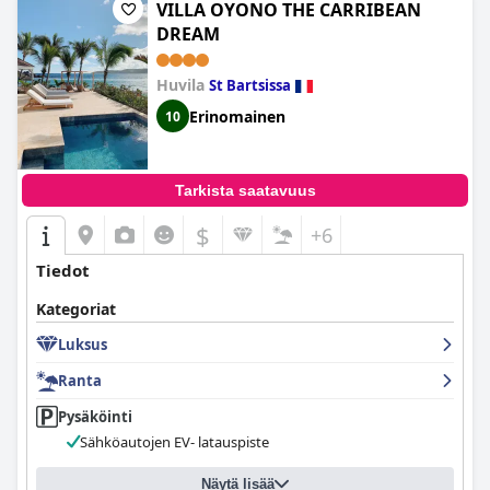
VILLA OYONO THE CARRIBEAN
DREAM
Huvila
St Bartsissa
Erinomainen
10
Tarkista saatavuus
$
+6
Tiedot
Kategoriat
Luksus
Ranta
Pysäköinti
Sähköautojen EV- latauspiste
Näytä lisää