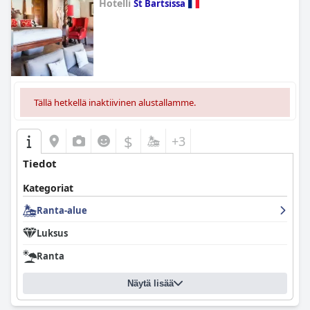
Hotelli
St Bartsissa
0.0
Tällä hetkellä inaktiivinen alustallamme.
$
+3
Tiedot
Kategoriat
Ranta-alue
Luksus
Ranta
Näytä lisää