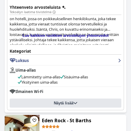
Yhteenveto arvosteluista
Tekoälyn laatima tiivistelmä
on hotelli, jossa on poikkeuksellinen henkilökunta, joka tekee
kaikkensa, jotta vieraat tuntisivat olonsa tervetulleiksi ja
huolehdituiksi. Isäntä, Chris, on kuvattu erinomaiseksi ja
loistavaksi, kun taas vastaanottovirkailija on huomioitu erittäin
Lue kaikkien luokkien arvostelujen yhteenvedot
ystävälliseksi. Johtaja tekee kaikkensa, jotta jokaisen vieraan
oleskelu olisi täydellinen, ja Christian mainitaan erityisesti
lämpimästä vastaanotostaan. Henkilökunnan omistautuminen
Kategoriat
huippuluokan palvelun tarjoamiseen tekee kokemuksesta
Luksus
unohtumattoman.
Uima-allas
Lämmitetty uima-allas
Sisäuima-allas
Yksityinen uima-allas
Ilmainen Wi-Fi
Näytä lisää
Eden Rock - St Barths