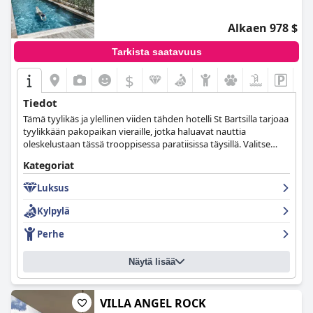
Alkaen 978 $
Tarkista saatavuus
$
Tiedot
Tämä tyylikäs ja ylellinen viiden tähden hotelli St Bartsilla tarjoaa
tyylikkään pakopaikan vieraille, jotka haluavat nauttia
oleskelustaan tässä trooppisessa paratiisissa täysillä. Valitse
jokin tyylikkäistä bungaloweista, sviiteistä tai huviloista ja nauti
Kategoriat
kaikista tarjolla olevista ylellisistä mukavuuksista sekä hotellin
lämpimästä vieraanvaraisuudesta ja upeista näköaloista.
Luksus
Kylpylä
Perhe
Näytä lisää
VILLA ANGEL ROCK