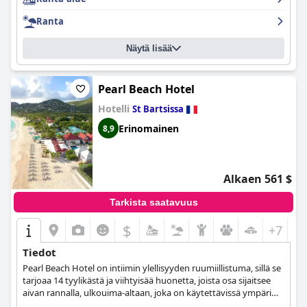
Ranta
Näytä lisää
Pearl Beach Hotel
Hotelli
St Bartsissa
Erinomainen
8,9
Alkaen 561 $
Tarkista saatavuus
$
+7
Tiedot
Pearl Beach Hotel on intiimin ylellisyyden ruumiillistuma, sillä se
tarjoaa 14 tyylikästä ja viihtyisää huonetta, joista osa sijaitsee
aivan rannalla, ulkouima-altaan, joka on käytettävissä ympäri
vuorokauden, sekä hierontapalveluja sekä miehille että naisille.