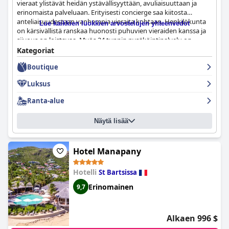
vieraat ylistävät heidän ystävällisyyttään, avuliaisuuttaan ja
erinomaista palveluaan. Erityisesti concierge saa kiitosta
anteliaisuudestaan vanhempia vieraita kohtaan. Henkilökunta
Lue kaikkien luokkien arvostelujen yhteenvedot
on kärsivällistä ranskaa huonosti puhuvien vieraiden kanssa ja
siivous on loistavaa. Myös 24 tunnin pysäköintipalvelu on
erittäin kätevä. Vaikka palvelusta oli muutamia negatiivisia
Kategoriat
huomautuksia, ne olivat poikkeus eivätkä sääntö. Kaiken
Boutique
kaikkiaan henkilökunta luo lämpimän ilmapiirin, joka saa vieraat
tuntemaan olonsa tervetulleeksi.
Luksus
Ranta-alue
Näytä lisää
Hotel Manapany
Hotelli
St Bartsissa
Erinomainen
9,7
Alkaen 996 $