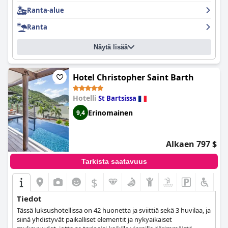
erinomainen perheomisteinen henkilökunta on toivottanut
Ranta-alue
vieraat tervetulleiksi ja ystävällisesti vastaan vuosikymmenten
ajan, mikä saa vieraat tuntemaan olonsa tervetulleiksi ja
Ranta
mukaviksi oleskelunsa aikana. Kaiken kaikkiaan on loistava
hotelli erinomaisilla huoneilla ja henkilökunnalla, mikä tekee siitä
Näytä lisää
yhden mukavimmista paikoista yöpyä.
Hotel Christopher Saint Barth
Hotelli
St Bartsissa
Erinomainen
9,4
Alkaen 797 $
Tarkista saatavuus
$
Tiedot
Tässä luksushotellissa on 42 huonetta ja sviittiä sekä 3 huvilaa, ja
siinä yhdistyvät paikalliset elementit ja nykyaikaiset