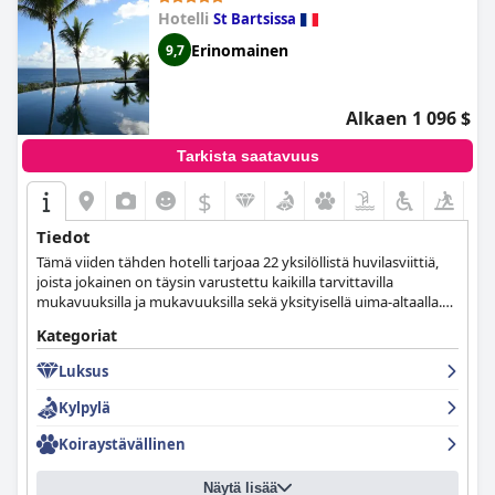
Hotelli
St Bartsissa
Erinomainen
9,7
Alkaen 1 096 $
Tarkista saatavuus
$
Tiedot
Tämä viiden tähden hotelli tarjoaa 22 yksilöllistä huvilasviittiä,
joista jokainen on täysin varustettu kaikilla tarvittavilla
mukavuuksilla ja mukavuuksilla sekä yksityisellä uima-altaalla.
Vieraat voivat myös nauttia upeista aterioista hotellin Beach
Kategoriat
Clubissa ja nimikkoravintolassa sekä virkistävistä hieronnoista ja
kylpylähoidoista ja erilaisista ulkoilma-aktiviteeteista.
Luksus
Kylpylä
Koiraystävällinen
Näytä lisää