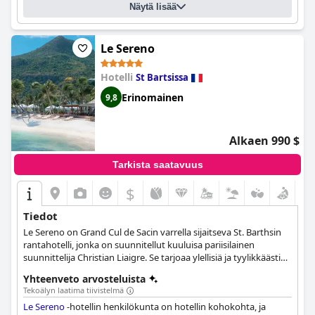
Näytä lisää
Le Sereno
Hotelli
St Bartsissa
Erinomainen
9,8
Alkaen 990 $
Tarkista saatavuus
$
Tiedot
Le Sereno on Grand Cul de Sacin varrella sijaitseva St. Barthsin
rantahotelli, jonka on suunnitellut kuuluisa pariisilainen
suunnittelija Christian Liaigre. Se tarjoaa ylellisiä ja tyylikkäästi
sisustettuja huoneita, sviittejä ja huviloita, huippuluokan
Yhteenveto arvosteluista
kylpylän, laajan valikoiman mukavuuksia ja lämpimän
Tekoälyn laatima tiivistelmä
vieraanvaraisuuden kaikille vierailleen.
Le Sereno
-hotellin henkilökunta on hotellin kohokohta, ja