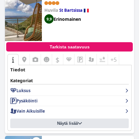
Huvila
St Bartsissa
Erinomainen
9,9
Tarkista saatavuus
$
+5
Tiedot
Kategoriat
Luksus
Pysäköinti
Vain Aikuisille
Näytä lisää