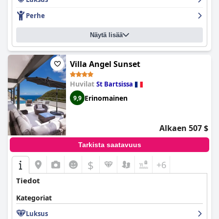
Perhe
Näytä lisää
Villa Angel Sunset
Huvilat
St Bartsissa
Erinomainen
9,9
Alkaen 507 $
Tarkista saatavuus
$
+6
Tiedot
Kategoriat
Luksus