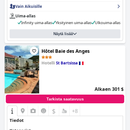
Vain Aikuisille
Uima-allas
Infinity uima-allas
Yksityinen uima-allas
Ulkouima-allas
Näytä lisää
Hôtel Baie des Anges
Hotelli
St Bartsissa
0.0
Alkaen 301 $
Tarkista saatavuus
$
+8
Tiedot