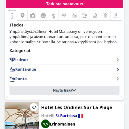
Tarkista saatavuus
$
Tiedot
Ympäristöystävällinen Hotel Manapany on vehreyden
ympäröimä ja aivan rannan tuntumassa, ja se on ihanteellinen
kohde lomallesi St Bartsilla. Se tarjoaa 43 tyylikästä ja viihtyisää
huonetta ja sviittiä, 2 uima-allasta, kuntokeskuksen ja kylpylän,
Kategoriat
erilaisia aktiviteetteja ja pelihuoneita lapsille ja perheille,
autonvuokrauspalveluja ja monia muita mukavuuksia, jotka
Luksus
tekevät vierailustasi todella unohtumattoman.
Ranta-alue
Ranta
Näytä lisää
Hotel Les Ondines Sur La Plage
Hotelli
St Bartsissa
Erinomainen
9,5