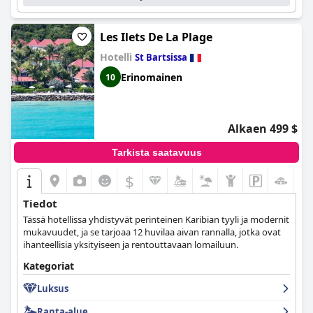
Les Ilets De La Plage
Hotelli
St Bartsissa
Erinomainen
10
Alkaen 499 $
Tarkista saatavuus
$
Tiedot
Tässä hotellissa yhdistyvät perinteinen Karibian tyyli ja modernit
mukavuudet, ja se tarjoaa 12 huvilaa aivan rannalla, jotka ovat
ihanteellisia yksityiseen ja rentouttavaan lomailuun.
Kategoriat
Luksus
Ranta-alue