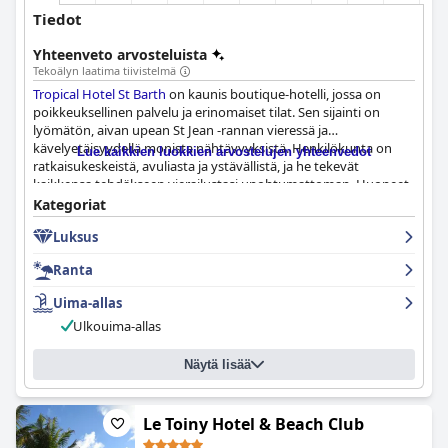
Tiedot
Yhteenveto arvosteluista
Tekoälyn laatima tiivistelmä
Tropical Hotel St Barth
on kaunis boutique-hotelli, jossa on
poikkeuksellinen palvelu ja erinomaiset tilat. Sen sijainti on
lyömätön, aivan upean St Jean -rannan vieressä ja
kävelyetäisyydellä monista nähtävyyksistä. Henkilökunta on
Lue kaikkien luokkien arvostelujen yhteenvedot
ratkaisukeskeistä, avuliasta ja ystävällistä, ja he tekevät
kaikkensa tehdäkseen vierailustasi unohtumattoman. Huoneet
ovat upeita ja tyylikkäitä, ja niissä on kaikki mitä voit toivoa.
Kategoriat
Tunnelma on "incroyable" ja "surpreendente", ja arvostelut
Luksus
ylistävät hotellin tarjoamaa erinomaista ja ihanaa kokemusta.
Kaiken kaikkiaan
Tropical Hotel St Barth
on täydellinen paikka
Ranta
yöpyä tällä auringon suutelemalla saariparatiisilla, tarjoten
loman täynnä rentoutumista ja nautintoa.
Uima-allas
Ulkouima-allas
Näytä lisää
Le Toiny Hotel & Beach Club