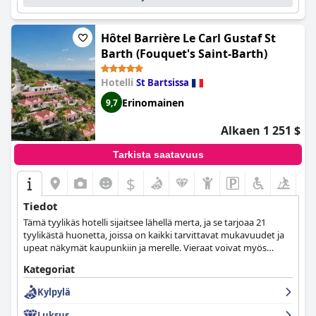
Hôtel Barrière Le Carl Gustaf St
Barth (Fouquet's Saint-Barth)
Hotelli
St Bartsissa
Erinomainen
9,7
Alkaen 1 251 $
Tarkista saatavuus
$
Tiedot
Tämä tyylikäs hotelli sijaitsee lähellä merta, ja se tarjoaa 21
tyylikästä huonetta, joissa on kaikki tarvittavat mukavuudet ja
upeat näkymät kaupunkiin ja merelle. Vieraat voivat myös
maistella gourmet-ruokaa, virkistäytyä kylpylässä tai
Kategoriat
joogasessiolla ja viettää rentouttavan piknikin meren rannalla.
Kylpylä
Luksus