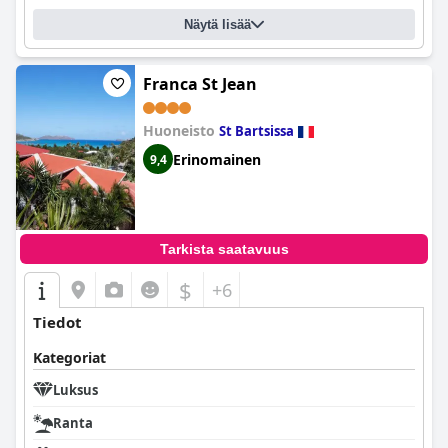
Näytä lisää
Franca St Jean
Huoneisto
St Bartsissa
Erinomainen
9,4
Tarkista saatavuus
$
+6
Tiedot
Kategoriat
Luksus
Ranta