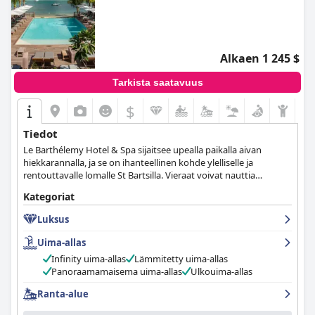
Alkaen 1 245 $
Tarkista saatavuus
$
Tiedot
Le Barthélemy Hotel & Spa sijaitsee upealla paikalla aivan
hiekkarannalla, ja se on ihanteellinen kohde ylelliselle ja
rentouttavalle lomalle St Bartsilla. Vieraat voivat nauttia
suorasta pääsystä rannalle, erilaisista mukavuuksista ja
Kategoriat
aktiviteeteista perheille, hemmottelevista kylpylähoidoista ja
tietenkin ystävällisestä ilmapiiristä ja rauhallisesta ympäristöstä,
Luksus
joka ympäröi heitä.
Uima-allas
Infinity uima-allas
Lämmitetty uima-allas
Panoraamamaisema uima-allas
Ulkouima-allas
Ranta-alue