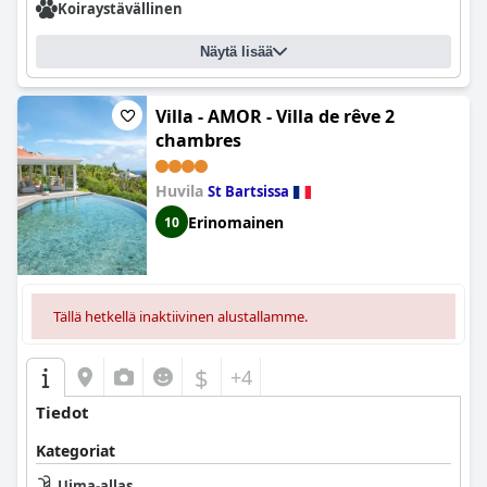
Koiraystävällinen
Näytä lisää
Villa - AMOR - Villa de rêve 2
chambres
Huvila
St Bartsissa
Erinomainen
10
Tällä hetkellä inaktiivinen alustallamme.
$
+4
Tiedot
Kategoriat
Uima-allas