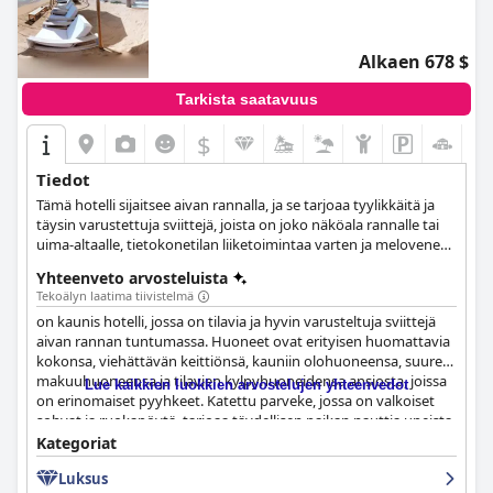
Alkaen 678 $
Tarkista saatavuus
$
Tiedot
Tämä hotelli sijaitsee aivan rannalla, ja se tarjoaa tyylikkäitä ja
täysin varustettuja sviittejä, joista on joko näköala rannalle tai
uima-altaalle, tietokonetilan liiketoimintaa varten ja meloveneet
niille, jotka haluavat tutustua lahteen ja ympäröivään alueeseen.
Yhteenveto arvosteluista
Tekoälyn laatima tiivistelmä
on kaunis hotelli, jossa on tilavia ja hyvin varusteltuja sviittejä
aivan rannan tuntumassa. Huoneet ovat erityisen huomattavia
kokonsa, viehättävän keittiönsä, kauniin olohuoneensa, suuren
makuuhuoneensa ja tilavien kylpyhuoneidensa ansiosta, joissa
Lue kaikkien luokkien arvostelujen yhteenvedot
on erinomaiset pyyhkeet. Katettu parveke, jossa on valkoiset
sohvat ja ruokapöytä, tarjoaa täydellisen paikan nauttia upeista
merinäköaloista. Henkilökunta on uskomattoman ystävällistä,
Kategoriat
huomaavaista ja avuliasta, ja monet vieraat kuvaavat heitä
Luksus
hämmästyttäviksi ja erittäin mukaviksi. Huolehtiva ja