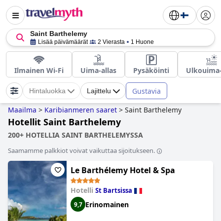
Saint Barthelemy
Lisää päivämäärät
2 Vierasta
1 Huone
Ilmainen Wi-Fi
Uima-allas
Pysäköinti
Ulkouima-
Gustavia
Hintaluokka
Lajittelu
Maailma
>
Karibianmeren saaret
>
Saint Barthelemy
Hotellit Saint Barthelemy
200+ HOTELLIA SAINT BARTHELEMYSSA
Saamamme palkkiot voivat vaikuttaa sijoitukseen.
Le Barthélemy Hotel & Spa
Hotelli
St Bartsissa
Erinomainen
9,7