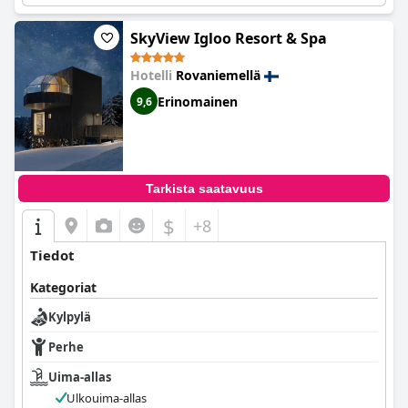
SkyView Igloo Resort & Spa
Hotelli
Rovaniemellä
Erinomainen
9,6
Tarkista saatavuus
$
+8
Tiedot
Kategoriat
Kylpylä
Perhe
Uima-allas
Ulkouima-allas