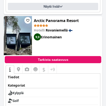
Näytä lisää
Arctic Panorama Resort
Hotelli
Rovaniemellä
Erinomainen
9,0
Tarkista saatavuus
$
+9
Tiedot
Kategoriat
Kylpylä
Golf