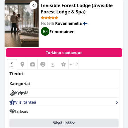
iltatreeniin pientä lisämaksua vastaan. Asiakkaat voivat nauttia
Invisible Forest Lodge (Invisible
keilahallista, leikkikentästä ja muista mukavuuksista lähistöllä.
Forest Lodge & Spa)
Kaiken kaikkiaan kylpylä on merkittävä bonus tässä
lomakeskuksessa, josta asiakkaat näyttävät nauttivan
Hotelli
Rovaniemellä
perusteellisesti.
Erinomainen
9,4
Tarkista saatavuus
$
+12
Tiedot
Kategoriat
Kylpylä
Viisi tähteä
Luksus
Näytä lisää