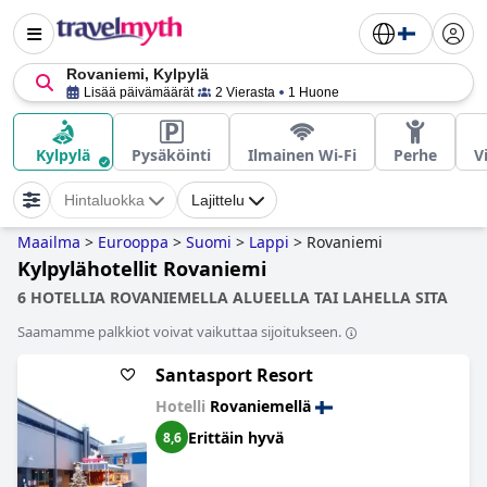
Rovaniemi, Kylpylä
Lisää päivämäärät
2 Vierasta
1 Huone
Kylpylä
Pysäköinti
Ilmainen Wi-Fi
Perhe
V
Hintaluokka
Lajittelu
Maailma
>
Eurooppa
>
Suomi
>
Lappi
>
Rovaniemi
Kylpylähotellit Rovaniemi
6 HOTELLIA ROVANIEMELLA ALUEELLA TAI LAHELLA SITA
Saamamme palkkiot voivat vaikuttaa sijoitukseen.
Santasport Resort
Hotelli
Rovaniemellä
Erittäin hyvä
8,6