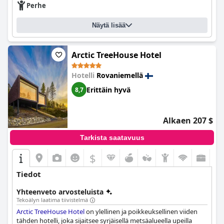
Perhe
Näytä lisää
Arctic TreeHouse Hotel
Hotelli
Rovaniemellä
Erittäin hyvä
8,7
Alkaen 207 $
Tarkista saatavuus
$
Tiedot
Yhteenveto arvosteluista
Tekoälyn laatima tiivistelmä
Arctic TreeHouse Hotel
on ylellinen ja poikkeuksellinen viiden
tähden hotelli, joka sijaitsee syrjäisellä metsäalueella upeilla