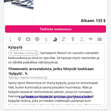
Alkaen 133 $
Tarkista saatavuus
$
Kylpylä
Santasport Resort on suosittu vieraiden
Tekoälyn luoma
keskuudessa ja siinä on spa-tilat. Se tarjoaa myös ravintolan ja
on lähellä paikallisia nähtävyyksiä.
Yhteenveto arvosteluista, jotka liittyvät luokkaan
'Kylpylä'.
Tekoälyn laatima tiivistelmä
Santa Sport Resortissa on ihana kylpylä, jossa on erinomaiset
tilat, kuten kuntosali ja sauna joissakin huoneissa. Allas ja
kylpylä tarjoavat rentouttavan päivän, jossa on runsaasti
hierovia suihkuja ja erilaisia lämpötiloja. Asiakkaat ylistävät
Lue kaikkien luokkien arvostelujen yhteenvedot
kylpylän kokoa, joka on heidän mielestään parempi kuin
kuvissa. Lomakeskus tarjoaa ilmaisen pääsyn uima-altaaseen ja
kuntosalille tiettyinä aikoina sekä erinomaisen mahdollisuuden