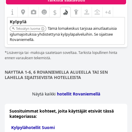
Tarkista saatavuus
$
+4
Kylpylä
Tämä lomakeskus tarjoaa ainutlaatuisia
Tekoälyn luoma
iglumajoituksia yhdistettynä kylpyläpalveluihin. Se sijaitsee
Rovaniemellä.
*Lisäveroja tai -maksuja saatetaan soveltaa. Tarkista lopullinen hinta
ennen varauksen tekemistä.
NAYTTAA 1-6, 6 ROVANIEMELLA ALUEELLA TAI SEN
LAHELLA SIJAITSEVISTA HOTELLEISTA
Näytä kaikki
hotellit Rovaniemellä
Suosituimmat kohteet, joita käyttäjät etsivät tässä
kategoriassa:
Kylpylähotellit Suomi