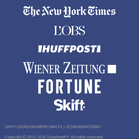
GNTO LISENSSINUMERO (MH.T.E.): 0259Ε60000576001
Copyright © 2012–2026 Travelmyth™. All rights reserved.