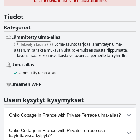
Tällä hetkellä inaktiivinen alustallamme.
Tiedot
Kategoriat
Lämmitetty uima-allas
Loma-asunto tarjoaa lämmitetyn uima-
Tekoälyn luoma
altaan, mikä takaa mukavan uintikokemuksen säästä riippumatta.
Tilavuus lisää kokonaisvaltaista vetovoimaa perheille tai ryhmille.
Uima-allas
Lämmitetty uima-allas
Ilmainen Wi-Fi
Usein kysytyt kysymykset
Onko Cottage in France with Private Terrace uima-allas?
Kyllä, Cottage in France with Private Terrace:ssä on uima-
Onko Cottage in France with Private Terrace:ssä
allas/altaita, jotka kuuluvat yhteen tai useampaan seuraavista
käytettävissä kylpylä?
luokista: Lämmitetty uima-allas.