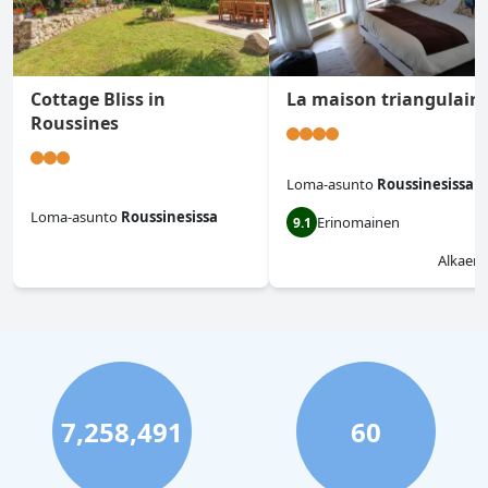
Cottage Bliss in
La maison triangulaire
Roussines
Loma-asunto
Roussinesissa
Loma-asunto
Roussinesissa
Erinomainen
9.1
0.0
Alkaen
7,258,491
60