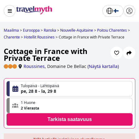
Maailma
>
Eurooppa
>
Ranska
>
Nouvelle-Aquitaine
>
Poitou Charentes
>
Charente
>
Hotellit Roussines
>
Cottage in France with Private Terrace
Cottage in France with
Private Terrace
Roussines
,
Domaine De Bellac
(
Näytä kartalla
)
Tulopäivä - Lähtöpäivä
pe, 28 8 - la, 29 8
1 Huone
2 Vierasta
Tarkista saatavuus