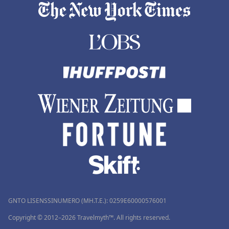
GNTO LISENSSINUMERO (MH.T.E.): 0259Ε60000576001
Copyright © 2012–2026 Travelmyth™. All rights reserved.