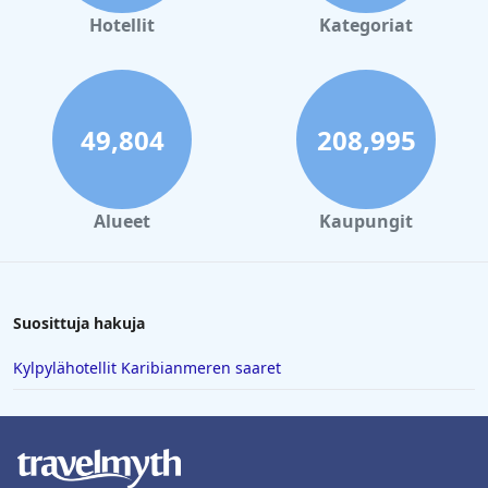
Hotellit
Kategoriat
49,804
208,995
Alueet
Kaupungit
Suosittuja hakuja
Kylpylähotellit Karibianmeren saaret