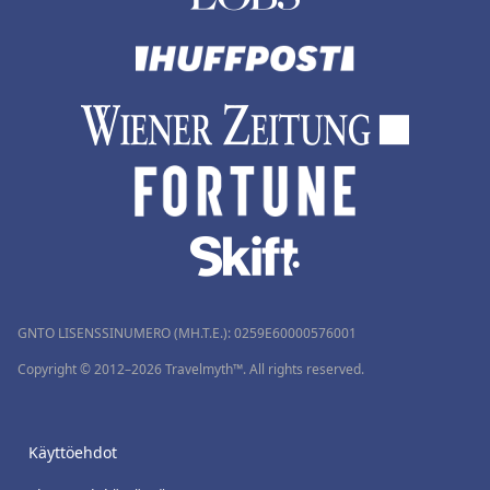
GNTO LISENSSINUMERO (MH.T.E.): 0259Ε60000576001
Copyright © 2012–2026 Travelmyth™. All rights reserved.
Käyttöehdot