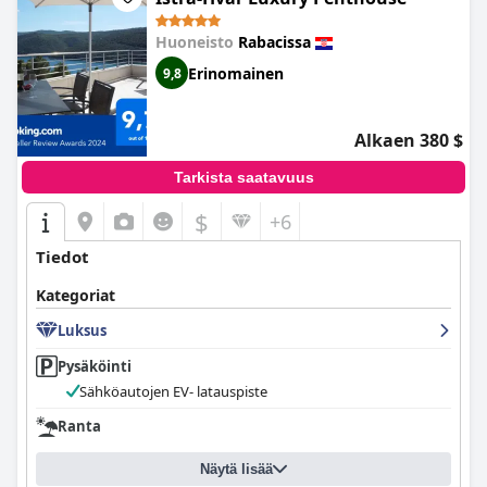
Huoneisto
Rabacissa
Erinomainen
9,8
Alkaen 380 $
Tarkista saatavuus
$
+6
Tiedot
Kategoriat
Luksus
Pysäköinti
Sähköautojen EV- latauspiste
Ranta
Näytä lisää