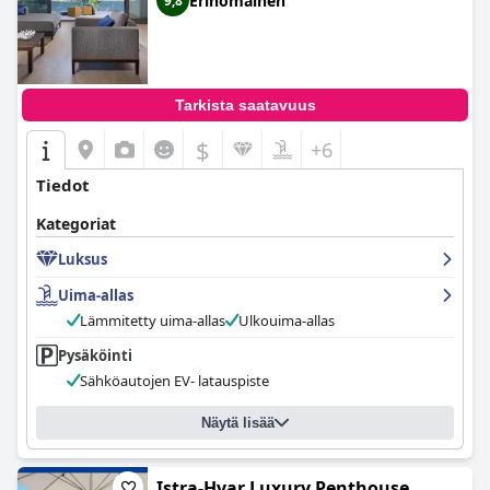
Erinomainen
9,8
Tarkista saatavuus
$
+6
Tiedot
Kategoriat
Luksus
Uima-allas
Lämmitetty uima-allas
Ulkouima-allas
Pysäköinti
Sähköautojen EV- latauspiste
Näytä lisää
Istra-Hvar Luxury Penthouse