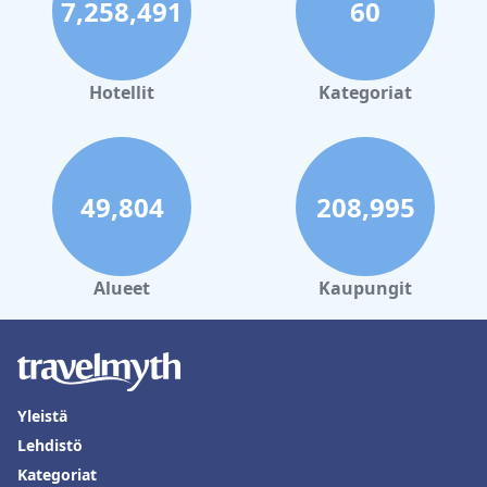
7,258,491
60
Hotellit
Kategoriat
49,804
208,995
Alueet
Kaupungit
Yleistä
Lehdistö
Kategoriat