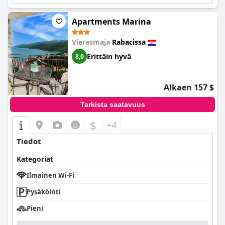
Apartments Marina
Vierasmaja
Rabacissa
Erittäin hyvä
8,0
Alkaen 157 $
Tarkista saatavuus
$
+4
Tiedot
Kategoriat
Ilmainen Wi-Fi
Pysäköinti
Pieni