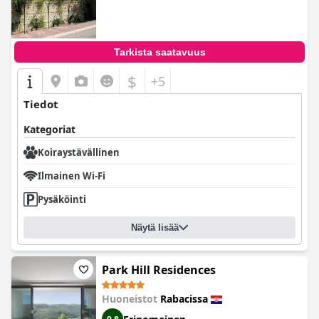
Tarkista saatavuus
$
+5
Tiedot
Kategoriat
Koiraystävällinen
Ilmainen Wi-Fi
Pysäköinti
Näytä lisää
Park Hill Residences
Huoneistot
Rabacissa