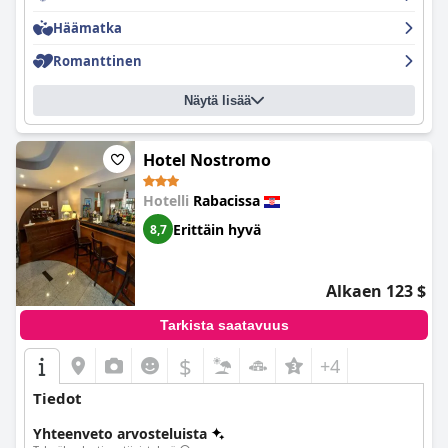
Häämatka
Romanttinen
Näytä lisää
Hotel Nostromo
Hotelli
Rabacissa
Erittäin hyvä
8,7
Alkaen 123 $
Tarkista saatavuus
$
+4
Tiedot
Yhteenveto arvosteluista