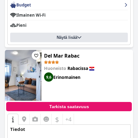
Budget
Ilmainen Wi-Fi
Pieni
Näytä lisää
Del Mar Rabac
Huoneisto
Rabacissa
Erinomainen
9,6
Tarkista saatavuus
$
+4
Tiedot