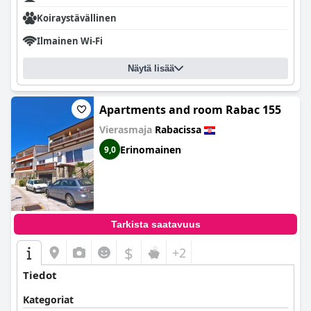
Koiraystävällinen
Ilmainen Wi-Fi
Näytä lisää
Apartments and room Rabac 155
Vierasmaja
Rabacissa
Erinomainen
9,0
Tarkista saatavuus
$
+2
Tiedot
Kategoriat