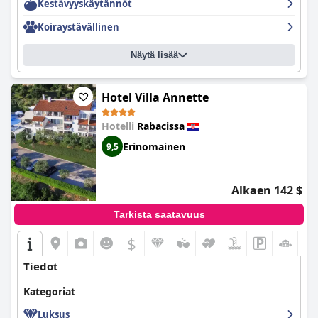
Kestävyyskäytännöt
Koiraystävällinen
Näytä lisää
Hotel Villa Annette
Hotelli
Rabacissa
Erinomainen
9,5
Alkaen 142 $
Tarkista saatavuus
$
Tiedot
Kategoriat
Luksus