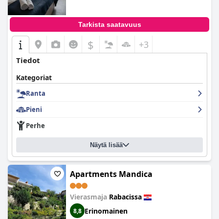
Tarkista saatavuus
$
+3
Tiedot
Kategoriat
Ranta
Pieni
Perhe
Näytä lisää
Apartments Mandica
Vierasmaja
Rabacissa
Erinomainen
8,8