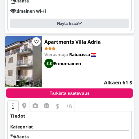
Ranta
Ilmainen Wi-Fi
Näytä lisää
Apartments Villa Adria
Vierasmaja
Rabacissa
Erinomainen
8,8
Alkaen 61 $
Tarkista saatavuus
$
+6
Tiedot
Kategoriat
Ranta