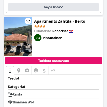
Näytä lisää
Apartments Zahtila - Berto
Huoneisto
Rabacissa
Erinomainen
9,3
Tarkista saatavuus
$
+3
Tiedot
Kategoriat
Ranta
Ilmainen Wi-Fi