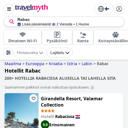
Rabac
Lisää päivämäärät
2 Vierasta
1 Huone
Ilmainen Wi-Fi
Pysäköinti
Ranta
Koiraystävälli
Hintaluokka
Lajittelu
Maailma
>
Eurooppa
>
Kroatia
>
Istria
>
Labin
>
Rabac
Hotellit Rabac
200+ HOTELLIA RABACISSA ALUEELLA TAI LAHELLA SITA
Saamamme palkkiot voivat vaikuttaa sijoitukseen.
Girandella Resort, Valamar
Collection
Hotelli
Rabacissa
Erinomainen
9,0