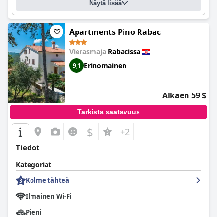
Näytä lisää
Apartments Pino Rabac
Vierasmaja
Rabacissa
Erinomainen
9,1
Alkaen 59 $
Tarkista saatavuus
$
+2
Tiedot
Kategoriat
Kolme tähteä
Ilmainen Wi-Fi
Pieni