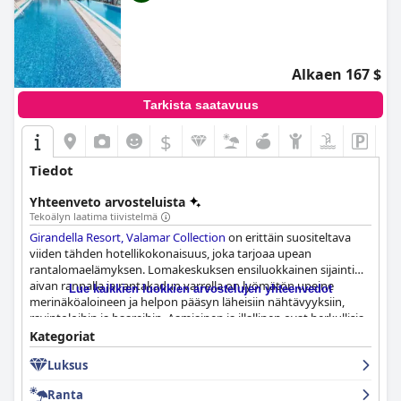
Alkaen 167 $
Tarkista saatavuus
$
Tiedot
Yhteenveto arvosteluista
Tekoälyn laatima tiivistelmä
Girandella Resort, Valamar Collection
on erittäin suositeltava
viiden tähden hotellikokonaisuus, joka tarjoaa upean
rantalomaelämyksen. Lomakeskuksen ensiluokkainen sijainti
aivan rannalla ja rantakadun varrella on lyömätön upeine
Lue kaikkien luokkien arvostelujen yhteenvedot
merinäköaloineen ja helpon pääsyn läheisiin nähtävyyksiin,
ravintoloihin ja baareihin. Aamiainen ja illallinen ovat herkullisia
ja tarjoavat runsaan valikoiman ruokia ja juomia, ja
Kategoriat
henkilökunta on ystävällistä ja avuliasta. Huoneet ovat siistejä,
Luksus
tilavia ja hyvin hoidettuja, ja niissä on mukavat sängyt ja upeat
näkymät. Lomakeskus on huolellisesti siivottu ja henkilökunta
Ranta
on tarkkaavaista ja tehokasta. Allasalue on fantastinen, ja siellä