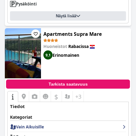
Pysäköinti
Näytä lisää
Apartments Supra Mare
Huoneistot
Rabacissa
Erinomainen
9,1
Tarkista saatavuus
$
+3
Tiedot
Kategoriat
Vain Aikuisille