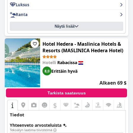
Luksus
Ranta
Näytä lisää
Hotel Hedera - Maslinica Hotels &
Resorts (MASLINICA Hedera Hotel)
Hotelli
Rabacissa
Erittäin hyvä
8,0
Alkaen 69 $
Tarkista saatavuus
$
Tiedot
Yhteenveto arvosteluista
Tekoälyn laatima tiivistelmä