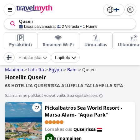
Quseir
Lisää päivämäärät
2 Vierasta
1 Huone
Pysäköinti
Ilmainen Wi-Fi
Uima-allas
Ulkouima-
Hintaluokka
Lajittelu
Maailma
>
Lähi-Itä
>
Egypti
>
Bahr
>
Quseir
Hotellit Quseir
68 HOTELLIA QUSEIRISSA ALUEELLA TAI LAHELLA SITA
Saamamme palkkiot voivat vaikuttaa sijoitukseen.
Pickalbatros Sea World Resort -
Marsa Alam- "Aqua Park"
Lomakeskus
Quseirissa
Erinomainen
9,3