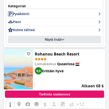
Kategoriat
Pysäköinti
Pieni
Kolme tähteä
Näytä lisää
Rohanou Beach Resort
Lomakeskus
Quseirissa
Erittäin hyvä
8,0
Alkaen 68 $
Tarkista saatavuus
$
+12