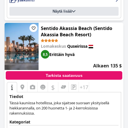
Pysäköinti
Näytä lisää
Sentido Akassia Beach (Sentido
Akassia Beach Resort)
Lomakeskus
Quseirissa
Erittäin hyvä
8,5
Alkaen 135 $
Tarkista saatavuus
$
+17
Tiedot
Tässä kauniissa hotellissa, joka sijaitsee suoraan yksityisellä
hiekkarannalla, on 200 huonetta 1- ja 2-kerroksisissa
rakennuksissa.
Kategoriat