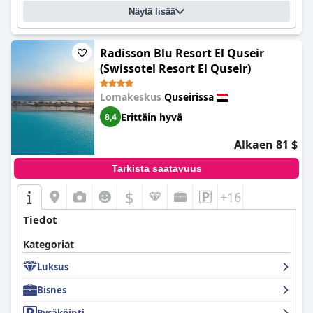
Näytä lisää
Radisson Blu Resort El Quseir
(Swissotel Resort El Quseir)
Lomakeskus
Quseirissa
Erittäin hyvä
8,4
Alkaen 81 $
Tarkista saatavuus
$
+16
Tiedot
Kategoriat
Luksus
Bisnes