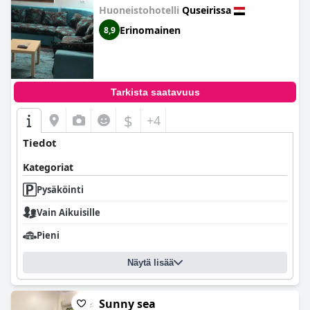
Huoneistohotelli
Quseirissa
Erinomainen
8,9
Tarkista saatavuus
$
+4
Tiedot
Kategoriat
Pysäköinti
Vain Aikuisille
Pieni
Näytä lisää
Sunny sea