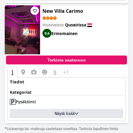
New Villa Carimo
Huoneisto
Quseirissa
Erinomainen
9,6
Tarkista saatavuus
$
+1
Tiedot
Kategoriat
Pysäköinti
Näytä lisää
*Lisäveroja tai -maksuja saatetaan soveltaa. Tarkista lopullinen hinta