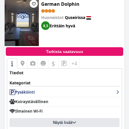
German Dolphin
Huoneistot
Quseirissa
Erittäin hyvä
8,3
Tarkista saatavuus
$
+4
Tiedot
Kategoriat
Pysäköinti
Koiraystävällinen
Ilmainen Wi-Fi
Näytä lisää