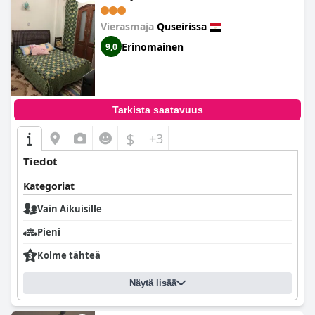
Vierasmaja
Quseirissa
Erinomainen
9,0
Tarkista saatavuus
$
+3
Tiedot
Kategoriat
Vain Aikuisille
Pieni
Kolme tähteä
Näytä lisää