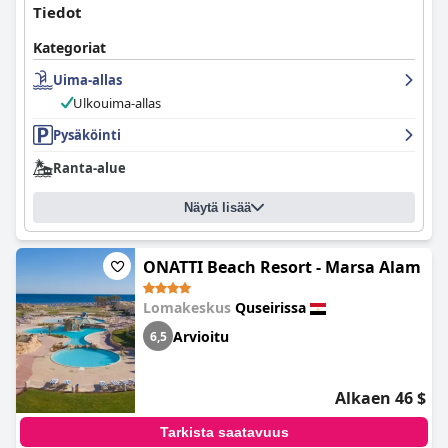
Tiedot
Kategoriat
Uima-allas
Ulkouima-allas
Pysäköinti
Ranta-alue
Näytä lisää
ONATTI Beach Resort - Marsa Alam
Lomakeskus
Quseirissa
Arvioitu
6,5
Alkaen 46 $
Tarkista saatavuus