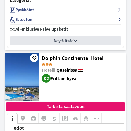
Kategoriat
Pysäköinti
Esteetön
All-Inklusive Palvelupaketit
Näytä lisää
Dolphin Continental Hotel
Hotelli
Quseirissa
Erittäin hyvä
8,2
Tarkista saatavuus
$
+7
Tiedot