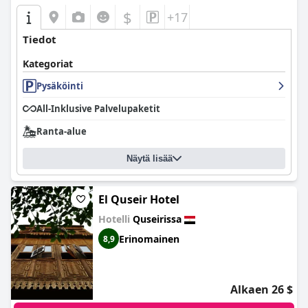
$
+17
Tiedot
Kategoriat
Pysäköinti
All-Inklusive Palvelupaketit
Ranta-alue
Näytä lisää
El Quseir Hotel
Hotelli
Quseirissa
Erinomainen
8,9
Alkaen 26 $