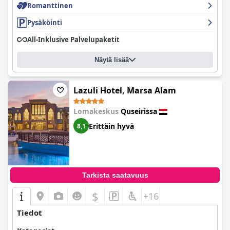
Romanttinen
Pysäköinti
All-Inklusive Palvelupaketit
Näytä lisää
Lazuli Hotel, Marsa Alam
Lomakeskus
Quseirissa
Erittäin hyvä
8,1
Tarkista saatavuus
$
+16
Tiedot