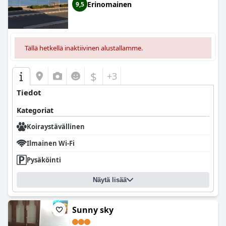
Erinomainen
9,5
Tällä hetkellä inaktiivinen alustallamme.
$
+3
Tiedot
Kategoriat
Koiraystävällinen
Ilmainen Wi-Fi
Pysäköinti
Näytä lisää
Sunny sky