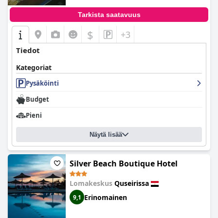
Tarkista saatavuus
$
+3
Tiedot
Kategoriat
Pysäköinti
Budget
Pieni
Näytä lisää
Silver Beach Boutique Hotel
Lomakeskus
Quseirissa
Erinomainen
9,1