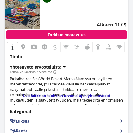
Alkaen 117 $
Tarkista saatavuus
$
Tiedot
Yhteenveto arvosteluista
Tekoälyn laatima tiivistelmä
Pickalbatros Sea World Resort Marsa Alamissa on idyllinen
merenrantakohde, joka tarjoaa vieraille henkeäsalpaavat
näkymät puhtaalle ja kristallinkirkkaalle merelle.
Lomakeskuksen laaja ja moderni pohjaratkaisu takaa
Lue kaikkien luokkien arvostelujen yhteenvedot
mukavuuden ja saavutettavuuden, mikä tekee siitä erinomaisen
valinnan rentoutumiseen ja vapaa-aikaan. Sen jonkin verran
syrjäinen sijainti Kairolta ja lentokentältä on kuitenkin pieni
Kategoriat
haittapuoli. Ranta on viehättävä, mutta siellä on kivikkoisia
Luksus
alueita, jotka saattavat vaatia vieraita käyttämään
asianmukaisia jalkineita ja olemaan varovaisia, kun he
Ranta
matkustavat lomakeskuksen ulkopuolella yöllä haastavien