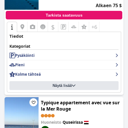
Alkaen 75 $
Tarkista saatavuus
$
+6
Tiedot
Kategoriat
Pysäköinti
Pieni
Kolme tähteä
Näytä lisää
Typique appartement avec vue sur
la Mer Rouge
Huoneisto
Quseirissa