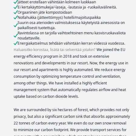
Jätteet erotellaan vähintään kolmeen luokkaan
Ei kertakäyttömukeja/-laseja, -lautasia ja -ruokailuvälineitä.
Orgaaninen jäte kompostoidaan
Nollahukka (jätteettömyys) hotelli/majoituspaikka
Suurin osa aterioiden valmistuksessa käytetyistä ainesosista on
paikallisesti tuotettuja.
Ravintolassa on tarjolla vaihtoehtoinen menu kasvisruokavaliota
noudattaville.
Energiakatselmus tehdään vähintään kerran viidessä vuodessa.
Haluaisitko korostaa, lisätä tai selventää jotakin?
We joined the EU
energy efficiency program in 2018 and took on extensive
renovations and developments in our resort. Now, the energy use in
our resort and apartments is highly automated. We reduce energy
consumption by optimizing temperature control and ventilation,
among other things. We have installed a highly efficient
management system that automatically regulates airflow and heat
uptake based on carbon dioxide levels.
We are surrounded by six hectares of forest, which provides not only
privacy, but also a significant carbon sink that absorbs approximately
22 tonnes of carbon every year. We even do our own snow removal
to minimize our carbon footprint. We provide transport services for