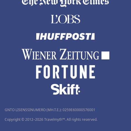
GNTO LISENSSINUMERO (MH.T.E.): 0259Ε60000576001
Copyright © 2012–2026 Travelmyth™. All rights reserved.