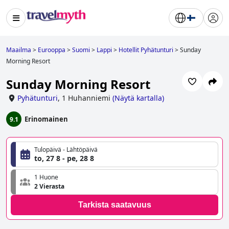
Maailma
>
Eurooppa
>
Suomi
>
Lappi
>
Hotellit Pyhätunturi
>
Sunday
Morning Resort
Sunday Morning Resort
Pyhätunturi
,
1 Huhanniemi
(
Näytä kartalla
)
Erinomainen
9.1
Tulopäivä - Lähtöpäivä
to, 27 8 - pe, 28 8
1 Huone
2 Vierasta
Tarkista saatavuus