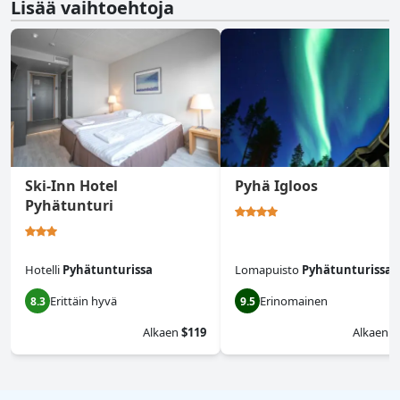
Lisää vaihtoehtoja
Ski-Inn Hotel
Pyhä Igloos
Pyhätunturi
Hotelli
Pyhätunturissa
Lomapuisto
Pyhätunturissa
Erittäin hyvä
Erinomainen
8.3
9.5
Alkaen
$119
Alkaen
$