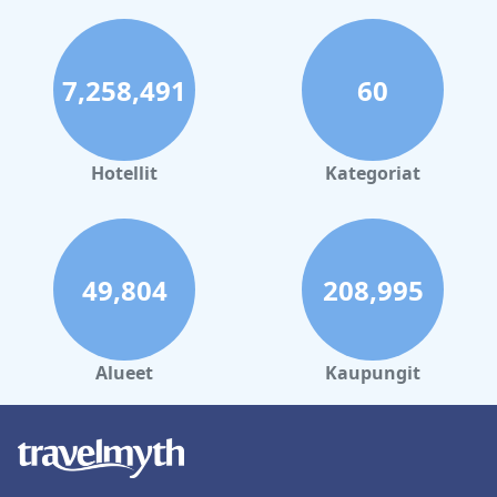
7,258,491
60
Hotellit
Kategoriat
49,804
208,995
Alueet
Kaupungit