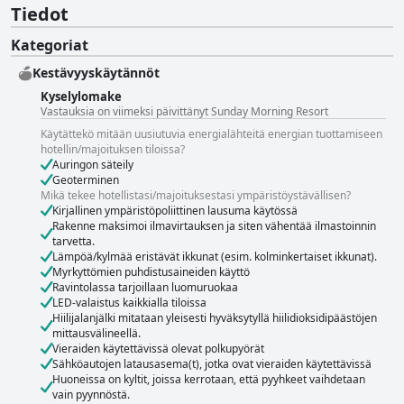
Tiedot
Kategoriat
Kestävyyskäytännöt
Kyselylomake
Vastauksia on viimeksi päivittänyt Sunday Morning Resort
Käytättekö mitään uusiutuvia energialähteitä energian tuottamiseen
hotellin/majoituksen tiloissa?
Auringon säteily
Geoterminen
Mikä tekee hotellistasi/majoituksestasi ympäristöystävällisen?
Kirjallinen ympäristöpoliittinen lausuma käytössä
Rakenne maksimoi ilmavirtauksen ja siten vähentää ilmastoinnin
tarvetta.
Lämpöä/kylmää eristävät ikkunat (esim. kolminkertaiset ikkunat).
Myrkyttömien puhdistusaineiden käyttö
Ravintolassa tarjoillaan luomuruokaa
LED-valaistus kaikkialla tiloissa
Hiilijalanjälki mitataan yleisesti hyväksytyllä hiilidioksidipäästöjen
mittausvälineellä.
Vieraiden käytettävissä olevat polkupyörät
Sähköautojen latausasema(t), jotka ovat vieraiden käytettävissä
Huoneissa on kyltit, joissa kerrotaan, että pyyhkeet vaihdetaan
vain pyynnöstä.