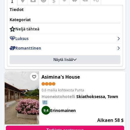
$
+6
Tiedot
Kategoriat
Neljä tähteä
Luksus
Romanttinen
Näytä lisää
Asimina's House
0.6 mailia kohteesta Punta
Huoneistohotelli
Skiathoksessa, Town
Erinomainen
9,4
Alkaen 58 $