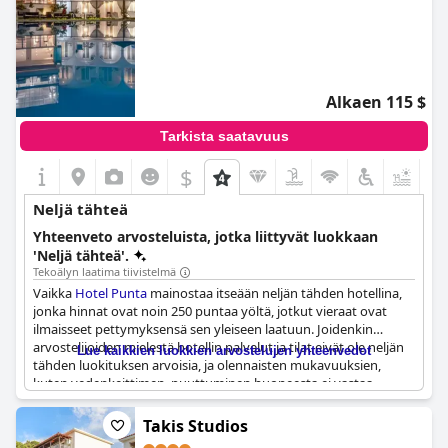
Alkaen 115 $
Tarkista saatavuus
$
+8
Neljä tähteä
Yhteenveto arvosteluista, jotka liittyvät luokkaan
'Neljä tähteä'.
Tekoälyn laatima tiivistelmä
Vaikka
Hotel Punta
mainostaa itseään neljän tähden hotellina,
jonka hinnat ovat noin 250 puntaa yöltä, jotkut vieraat ovat
ilmaisseet pettymyksensä sen yleiseen laatuun. Joidenkin
arvostelijoiden mielestä hotellin palvelut ja tilat eivät ole neljän
Lue kaikkien luokkien arvostelujen yhteenvedot
tähden luokituksen arvoisia, ja olennaisten mukavuuksien,
kuten vedenkeittimen, puuttuminen huoneesta ei vastaa
julistettua luokitusta. Vierailijoilta löytyy kuitenkin edelleen
positiivisia kommentteja hotellin henkilökunnasta ja yleisestä
Takis Studios
tunnelmasta. Kaiken kaikkiaan, vaikka hotelli ei ehkä vastaa