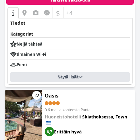
Tarkista saatavuus
$
+4
Tiedot
Kategoriat
Neljä tähteä
Ilmainen Wi-Fi
Pieni
Näytä lisää
Oasis
0.6 mailia kohteesta Punta
Huoneistohotelli
Skiathoksessa, Town
Erittäin hyvä
8,7