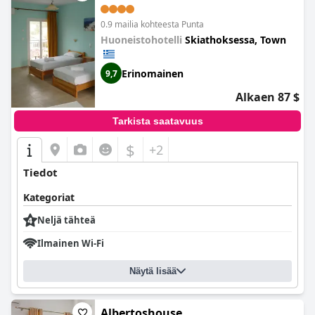
0.9 mailia kohteesta Punta
Huoneistohotelli
Skiathoksessa, Town
Erinomainen
9,7
Alkaen 87 $
Tarkista saatavuus
$
+2
Tiedot
Kategoriat
Neljä tähteä
Ilmainen Wi-Fi
Näytä lisää
Albertoshouse