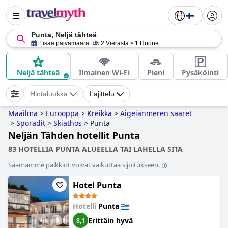
Punta, Neljä tähteä
Lisää päivämäärät
2 Vierasta
1 Huone
Neljä tähteä
Ilmainen Wi-Fi
Pieni
Pysäköinti
Hintaluokka
Lajittelu
Maailma
>
Eurooppa
>
Kreikka
>
Aigeianmeren saaret
>
Sporadit
>
Skiathos
>
Punta
Neljän Tähden hotellit Punta
83 HOTELLIA PUNTA ALUEELLA TAI LAHELLA SITA
Saamamme palkkiot voivat vaikuttaa sijoitukseen.
Hotel Punta
Hotelli
Punta
Erittäin hyvä
8,1