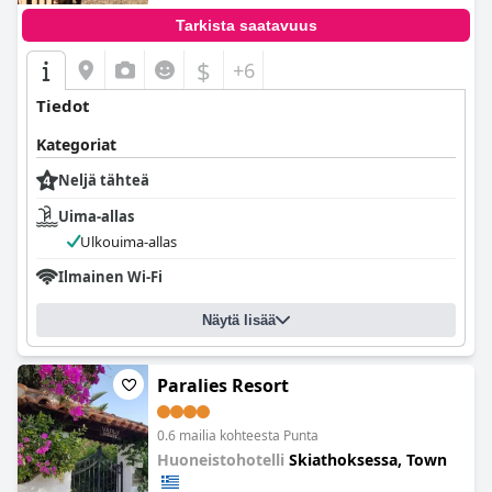
Tarkista saatavuus
$
+6
Tiedot
Kategoriat
Neljä tähteä
Uima-allas
Ulkouima-allas
Ilmainen Wi-Fi
Näytä lisää
Paralies Resort
0.6 mailia kohteesta Punta
Huoneistohotelli
Skiathoksessa, Town