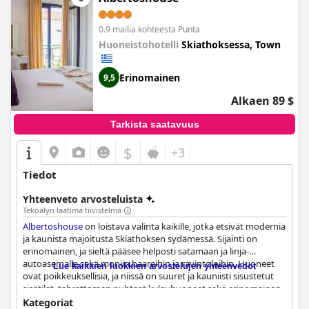
0.9 mailia kohteesta Punta
Huoneistohotelli
Skiathoksessa, Town
Erinomainen
9,5
Alkaen 89 $
Tarkista saatavuus
$
+3
Tiedot
Yhteenveto arvosteluista
Tekoälyn laatima tiivistelmä
Albertoshouse
on loistava valinta kaikille, jotka etsivät modernia
ja kaunista majoitusta Skiathoksen sydämessä. Sijainti on
erinomainen, ja sieltä pääsee helposti satamaan ja linja-
autoasemalle sekä moniin baareihin ja ravintoloihin. Huoneet
Lue kaikkien luokkien arvostelujen yhteenvedot
ovat poikkeuksellisia, ja niissä on suuret ja kauniisti sisustetut
sisätilat, tahrattoman puhtaat kylpyhuoneet sekä erinomainen
äänieristys ja ilmastointi. Henkilökunta, jota johtaa
Kategoriat