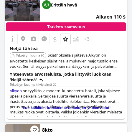
Erittäin hyvä
8,3
Alkaen 110 $
Tarkista saatavuus
$
+3
Neljä tähteä
Skiathoksella sijaitseva Alkyon on
Tekoälyn luoma
arvostettu keskeisen sijaintinsa ja mukavien majoitustilojensa
vuoksi. Sen läheisyys paikallisiin nähtävyyksiin ja palveluihin
tekee siitä kätevän valinnan vierailijoille.
Yhteenveto arvosteluista, jotka liittyvät luokkaan
'Neljä tähteä'.
Tekoälyn laatima tiivistelmä
Alkyon
on tyylikäs ja moderni kunnostettu hotelli, joka sijaitsee
upealla paikalla. Se tarjoaa suurta vieraanvaraisuutta ja
ihastuttavaa ja avuliasta hotellihenkilökuntaa. Huoneet ovat
perus mutta mukavat, tilavat ja siistit. Aamiaisvalikoima ja
Lue kaikkien luokkien arvostelujen yhteenvedot
maukas ruoka ovat loistavia. Vaikka joidenkin vieraiden mielestä
patja oli epämukava, kaiken kaikkiaan hotelli on
poikkeuksellinen ja erittäin hyvä. Se on loistava paikka yöpyä
pari yötä, mutta joidenkin vieraiden mielestä Skiathoksen
8kto