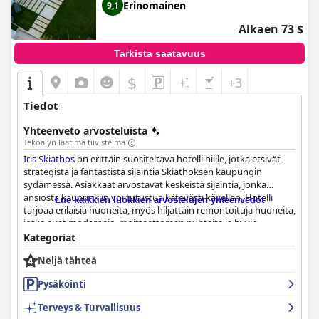
Erinomainen
9,1
Alkaen 73 $
Tarkista saatavuus
$
+3
Tiedot
Yhteenveto arvosteluista
Tekoälyn laatima tiivistelmä
Iris Skiathos
on erittäin suositeltava hotelli niille, jotka etsivät
strategista ja fantastista sijaintia Skiathoksen kaupungin
sydämessä. Asiakkaat arvostavat keskeistä sijaintia, jonka
ansiosta kaupunkiin voi tutustua kätevästi kävellen. Hotelli
Lue kaikkien luokkien arvostelujen yhteenvedot
tarjoaa erilaisia huoneita, myös hiljattain remontoituja huoneita,
jotka ovat moderneja, moitteettoman puhtaita ja hyvin
hoidettuja. Henkilökunta on ystävällistä, avuliasta ja
Kategoriat
huomaavaista vieraiden tarpeiden mukaan, ja se tarjoaa
Neljä tähteä
henkilökohtaista palvelua ja neuvoja paikallisista
nähtävyyksistä. Hotelli tarjoaa myös yksityisen
Pysäköinti
pysäköintialueen aivan hotellin vieressä, joten se on erittäin
kätevä vieraille, jotka vuokraavat auton. Sängyt ovat erittäin
Terveys & Turvallisuus
mukavat, ja muut mukavuudet, kuten mukava voimakas