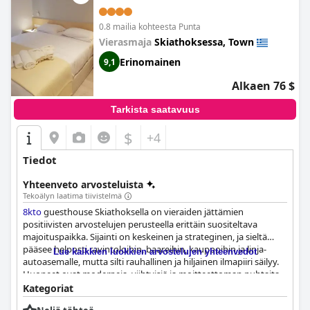
kaupunki oli liian kiireinen, jos kaipaa rauhallisia hetkiä. Hotellin
tilat ja palvelut ovat hyvät ja erinomaiset, mutta joidenkin
0.8 mailia kohteesta Punta
vieraiden mielestä neljän tähden luokitus on optimistinen ja
huoneet kaipaavat kunnostusta.
Vierasmaja
Skiathoksessa, Town
Erinomainen
9,1
Alkaen 76 $
Tarkista saatavuus
$
+4
Tiedot
Yhteenveto arvosteluista
Tekoälyn laatima tiivistelmä
8kto
guesthouse Skiathoksella on vieraiden jättämien
positiivisten arvostelujen perusteella erittäin suositeltava
majoituspaikka. Sijainti on keskeinen ja strateginen, ja sieltä
pääsee helposti ravintoloihin, baareihin, kauppoihin ja linja-
Lue kaikkien luokkien arvostelujen yhteenvedot
autoasemalle, mutta silti rauhallinen ja hiljainen ilmapiiri säilyy.
Huoneet ovat moderneja, viihtyisiä ja moitteettoman puhtaita,
ja niissä on päivittäinen siivouspalvelu ja tuoreet liinavaatteet.
Kategoriat
Henkilökunta on poikkeuksellista: ystävälliset ja avuliaat