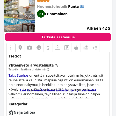
joidenkin vieraiden odotuksia,
Hotel Punta
tarjoaa tyydyttävän
Huoneistohotelli
Punta
kokemuksen niille, joita neljän tähden mukavuuksien puutteet
eivät häiritse.
Erinomainen
9,1
Alkaen 42 $
Tarkista saatavuus
$
+3
Tiedot
Yhteenveto arvosteluista
Tekoälyn laatima tiivistelmä
Takis Studios
on erittäin suositeltava hotelli niille, jotka etsivät
rauhallista ja kaunista ilmapiiriä. Sijainti on erinomainen, sieltä
on hienot näkymät ja henkilökunta on ystävällistä, ja se on
kävelymatkan päässä lentokentältä. Aamiainen on hyvin
Lue kaikkien luokkien arvostelujen yhteenvedot
valikoitu, erinomainen, täydellinen, runsas ja siinä on paljon
valinnanvaraa, ja sen tarjoilee huolella ja yksityiskohtiin
kiinnittäen omistajan äiti. Huoneet ovat mukavia ja tilavia, ja
Kategoriat
niistä on upeat näkymät ympäröivälle alueelle, ja hotelli on
Neljä tähteä
erittäin siisti ja hyvin hoidettu. Henkilökunta on lämmintä,