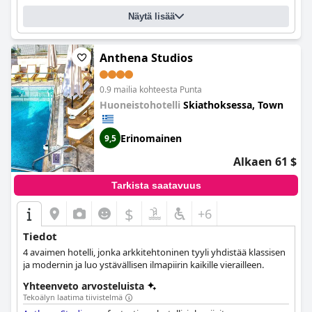
suihku, loistava ilmastointi, Wi-Fi ja pieni keittokomero, lisäävät
Näytä lisää
loman yleistä mukavuutta. Kaiken kaikkiaan
Iris Skiathos
tarjoaa
hyvää vastinetta rahalle ja on ihanteellinen valinta kaikille, jotka
arvostavat tahratonta majoitusta ja asettavat mukavuuden
etusijalle loman aikana.
Anthena Studios
0.9 mailia kohteesta Punta
Huoneistohotelli
Skiathoksessa, Town
Erinomainen
9,5
Alkaen 61 $
Tarkista saatavuus
$
+6
Tiedot
4 avaimen hotelli, jonka arkkitehtoninen tyyli yhdistää klassisen
ja modernin ja luo ystävällisen ilmapiirin kaikille vierailleen.
Yhteenveto arvosteluista
Tekoälyn laatima tiivistelmä