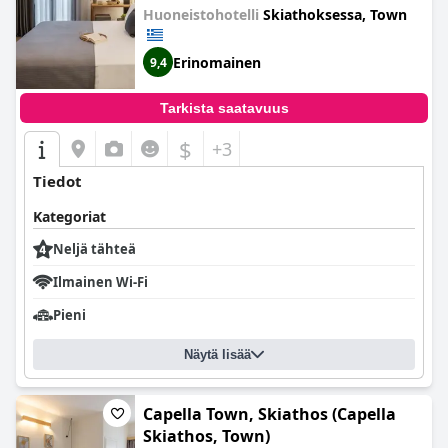
Huoneistohotelli
Skiathoksessa, Town
Erinomainen
9,4
Tarkista saatavuus
$
+3
Tiedot
Kategoriat
Neljä tähteä
Ilmainen Wi-Fi
Pieni
Näytä lisää
Capella Town, Skiathos (Capella
Skiathos, Town)