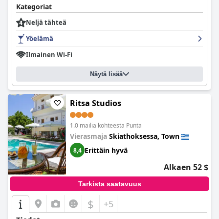
Kategoriat
Neljä tähteä
Yöelämä
Ilmainen Wi-Fi
Näytä lisää
Ritsa Studios
1.0 mailia kohteesta Punta
Vierasmaja
Skiathoksessa, Town
Erittäin hyvä
8,4
Alkaen 52 $
Tarkista saatavuus
$
+5