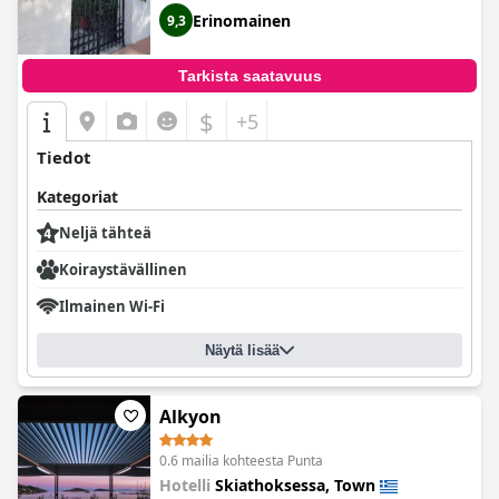
Erinomainen
9,3
Tarkista saatavuus
$
+5
Tiedot
Kategoriat
Neljä tähteä
Koiraystävällinen
Ilmainen Wi-Fi
Näytä lisää
Alkyon
0.6 mailia kohteesta Punta
Hotelli
Skiathoksessa, Town