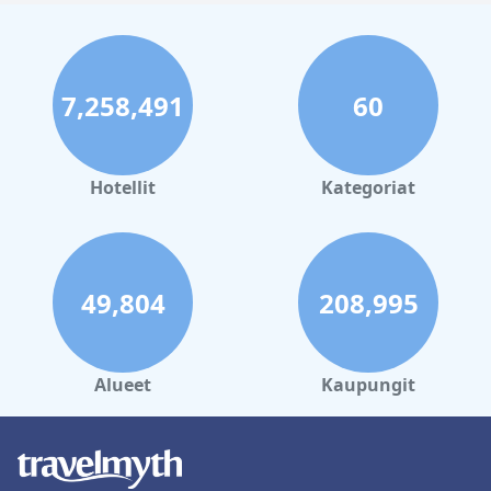
7,258,491
60
Hotellit
Kategoriat
49,804
208,995
Alueet
Kaupungit