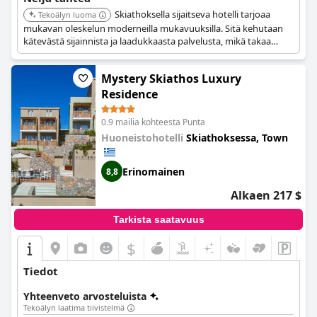
Skiathoksella sijaitseva hotelli tarjoaa
Tekoälyn luoma
mukavan oleskelun moderneilla mukavuuksilla. Sitä kehutaan
kätevästä sijainnista ja laadukkaasta palvelusta, mikä takaa
miellyttävän kokemuksen vieraille.
Mystery Skiathos Luxury
Residence
0.9 mailia kohteesta Punta
Huoneistohotelli
Skiathoksessa, Town
Erinomainen
8,8
Alkaen 217 $
Tarkista saatavuus
$
Tiedot
Yhteenveto arvosteluista
Tekoälyn laatima tiivistelmä