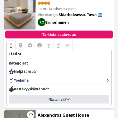
0.9 mailia kohteesta Punta
Vierasmaja
Skiathoksessa, Town
Erinomainen
9,2
Tarkista saatavuus
$
+5
Tiedot
Kategoriat
Neljä tähteä
Yöelämä
Kestävyyskäytännöt
Näytä lisää
Alexandros Guest House