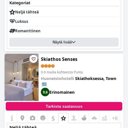
Kategoriat
Neljä tähteä
Luksus
Romanttinen
Näytä lisää
Skiathos Senses
0.9 mailia kohteesta Punta
Huoneistohotelli
Skiathoksessa, Town
Erinomainen
9,6
Tarkista saatavuus
$
+6
Neljä tähteä