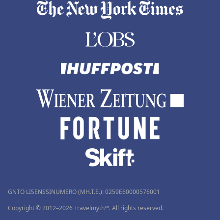
GNTO LISENSSINUMERO (MH.T.E.): 0259Ε60000576001
Copyright © 2012–2026 Travelmyth™. All rights reserved.