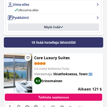
ystävällistä ja avuliasta, ja omistajat ovat erityisen ystävällisiä ja
Uima-allas
vieraanvaraisia. Uima-allas on ihana, puhdas ja hyvin hoidettu,
ja sieltä on upeat näkymät sekä allasbaari. Pysäköintitilanne saa
Ulkouima-allas
vaihtelevia arvosteluja, mutta ajoneuvo on suositeltavaa mäellä
Pysäköinti
sijaitsevan sijainnin vuoksi. Sängyt ovat uskomattoman
mukavia, mikä takaa hyvät yöunet, ja ulkouima-allas ja
ympäröivä puutarha saavat paljon kiitosta siisteydestään ja
Näytä lisää
uutuudestaan. Kaiken kaikkiaan
Takis Studios
tarjoaa lämpimän
ja vieraanvaraisen kokemuksen hyvällä vastineella rahalle.
18 lisää hotelleja lähistöllä!
Core Luxury Suites
0.6 mailia kohteesta Punta
Vierasmaja
Skiathoksessa, Town
Erinomainen
9,3
Alkaen 121 $
Tarkista saatavuus