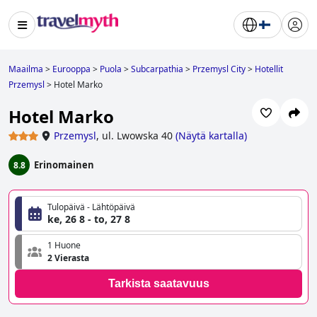
Maailma
>
Eurooppa
>
Puola
>
Subcarpathia
>
Przemysl City
>
Hotellit
Przemysl
>
Hotel Marko
Hotel Marko
Przemysl
,
ul. Lwowska 40
(
Näytä kartalla
)
Erinomainen
8.8
Tulopäivä - Lähtöpäivä
ke, 26 8 - to, 27 8
1 Huone
2 Vierasta
Tarkista saatavuus