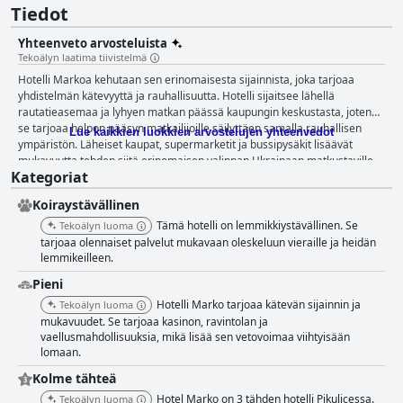
Tiedot
Yhteenveto arvosteluista
Tekoälyn laatima tiivistelmä
Hotelli Markoa kehutaan sen erinomaisesta sijainnista, joka tarjoaa
yhdistelmän kätevyyttä ja rauhallisuutta. Hotelli sijaitsee lähellä
rautatieasemaa ja lyhyen matkan päässä kaupungin keskustasta, joten
se tarjoaa helpon pääsyn matkailijoille säilyttäen samalla rauhallisen
Lue kaikkien luokkien arvostelujen yhteenvedot
ympäristön. Läheiset kaupat, supermarketit ja bussipysäkit lisäävät
mukavuutta tehden siitä erinomaisen valinnan Ukrainaan matkustaville.
Kategoriat
Lisäksi hotellin rauhallinen ympäristö ja miellyttävä 30 minuutin
kävelymatka kaupungin keskustaan tekevät siitä ihanteellisen pakopaikan
Koiraystävällinen
vilkkaammista kaupunginosista. Hotelli Markon huoneet saavat jatkuvasti
kehuja niiden siisteydestä, tilavuudesta ja mukavuudesta. Vieraat
Tämä hotelli on lemmikkiystävällinen. Se
Tekoälyn luoma
kuvaavat huoneita suuriksi, valoisiksi ja hyvin hoidetuiksi, ja niissä on
tarjoaa olennaiset palvelut mukavaan oleskeluun vieraille ja heidän
viihtyisä tunnelma, jota korostavat raikkaat valkoiset vuodevaatteet ja
lemmikeilleen.
korkeat hygieniastandardit. Rauhallinen ja tyyni ympäristö takaa
Pieni
entisestään levollisen oleskelun. Vaikka huoneen hajusta oli yksittäinen
Hotelli Marko tarjoaa kätevän sijainnin ja
Tekoälyn luoma
maininta, yleinen tyytyväisyys majoitukseen on edelleen vahva. Hotelli
mukavuudet. Se tarjoaa kasinon, ravintolan ja
Marko erottuu sitoutumisellaan puhtauteen, jonka vieraat usein
vaellusmahdollisuuksia, mikä lisää sen vetovoimaa viihtyisään
huomioivat. Koko kiinteistö, mukaan lukien kylpyhuoneet ja liinavaatteet,
lomaan.
täyttää korkeat hygieniastandardit, mikä edistää seesteistä ja kutsuvaa
ilmapiiriä. Hotelli Markon henkilökunta on erottuva kohokohta, joka
Kolme tähteä
tarjoaa poikkeuksellista vieraanvaraisuutta, jolle on ominaista
Hotel Marko on 3 tähden hotelli Pikulicessa.
Tekoälyn luoma