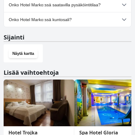
Kyllä, Hotel Marko toivottaa koirat tervetulleiksi.
Onko Hotel Marko:ssä saatavilla pysäköintitilaa?
Kyllä, Hotel Marko tarjoaa pysäköintimahdollisuuden.
Onko Hotel Marko:ssä kuntosali?
Ei, Hotel Marko ei ole kuntosalia.
Sijainti
Näytä kartta
Lisää vaihtoehtoja
Hotel Trojka
Spa Hotel Gloria