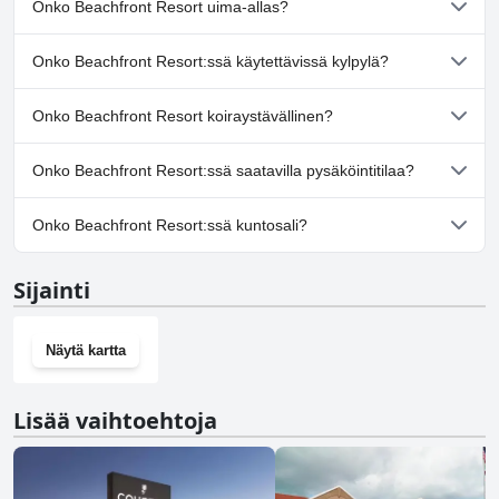
Onko Beachfront Resort uima-allas?
Ei, Beachfront Resort ei ole uima-allasta.
Onko Beachfront Resort:ssä käytettävissä kylpylä?
Ei, Beachfront Resort ei tarjoa kylpylää.
Onko Beachfront Resort koiraystävällinen?
Ei, Beachfront Resort ei salli koiria.
Onko Beachfront Resort:ssä saatavilla pysäköintitilaa?
Kyllä, Beachfront Resort tarjoaa pysäköintimahdollisuuden.
Onko Beachfront Resort:ssä kuntosali?
Ei, Beachfront Resort ei ole kuntosalia.
Sijainti
Näytä kartta
Lisää vaihtoehtoja