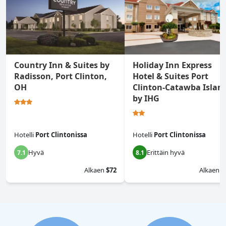
Country Inn & Suites by
Holiday Inn Express
Radisson, Port Clinton,
Hotel & Suites Port
OH
Clinton-Catawba Islan
by IHG
Hotelli
Port Clintonissa
Hotelli
Port Clintonissa
Hyvä
Erittäin hyvä
7.1
8.1
Alkaen
$72
Alkaen
$