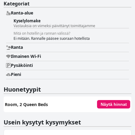
Kategoriat
Ranta-alue
Kyselylomake
Vastauksia on viimeksi päivittänyt toimittajamme
Mitä on hotellin ja rannan välissä?
Ei mitään. Rannalle pääsee suoraan hotellista
Ranta
Ilmainen Wi-Fi
Pysäköinti
Pieni
Huonetyypit
Room, 2 Queen Beds
Näytä hinnat
Usein kysytyt kysymykset