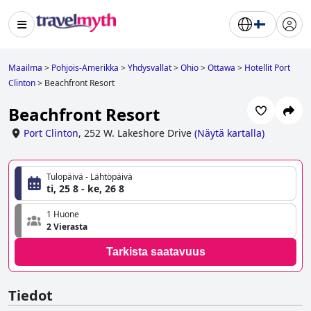
Maailma
>
Pohjois-Amerikka
>
Yhdysvallat
>
Ohio
>
Ottawa
>
Hotellit Port
Clinton
>
Beachfront Resort
Beachfront Resort
Port Clinton
,
252 W. Lakeshore Drive
(
Näytä kartalla
)
Tulopäivä - Lähtöpäivä
ti, 25 8 - ke, 26 8
1 Huone
2 Vierasta
Tarkista saatavuus
Tiedot