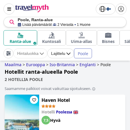
Poole, Ranta-alue
Lisää päivämäärät
2 Vierasta
1 Huone
Ranta-alue
Kuntosali
Uima-allas
Bisnes
Sä
Poole
Hintaluokka
Lajittelu
Maailma
>
Eurooppa
>
Iso-Britannia
>
Englanti
>
Poole
Hotellit ranta-alueella Poole
2 HOTELLIA POOLE
Saamamme palkkiot voivat vaikuttaa sijoitukseen.
Haven Hotel
Hotelli
Poolessa
Hyvä
7,5