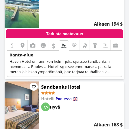
Alkaen 194 $
Tarkista saatavuus
$
Ranta-alue
Haven Hotel on rannikon helmi, joka sijaitsee Sandbanksin
niemimaalla Poolessa. Hotelli sijaitsee erinomaisella paikalla
meren ja hiekan ympäröimänä, ja se tarjoaa rauhallisen ja
seesteisen pakopaikan kaupunkielämän stressistä. Hotellilta
vieraat voivat astua ulos seitsemän mailin pituisille
Sandbanks Hotel
koskemattomille hiekkarannoille, jotka levittäytyvät heidän
eteensä. Purbecks on vain parin askeleen päässä, ja sinne
pääsee Shell Bay -ketjun lautalla, joten hotelli on täydellinen
Hotelli
Poolessa
portti etelärannikon ja sen lähialueiden tutkimiseen. Hotelli
Hyvä
7,5
tarjoaa lämpimän ja viihtyisän ilmapiirin sekä nykyaikaiset
mukavuudet, jotka varmasti tekevät jokaisen vieraan
oleskelusta mukavan ja rentouttavan. Joissakin huoneissa on
parvekkeet merinäköalalla, joten vierailijat voivat nauttia
Alkaen 168 $
upeista merinäköaloista nauttiessaan kupin teetä tai kahvia