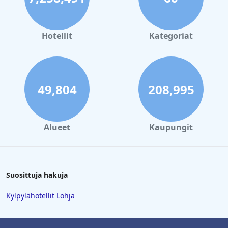
mahdollisuuksia rakentaa hiekkalinnoja, kaivaa kuoppia, kerätä
simpukankuoria ja roiskia aallokossa. Jos se ei riitä, hotellilla on
oma vesiurheilukeskus, joka tarjoaa vuokrausta tai opetusta
monissa jännittävissä vesiaktiviteeteissa, kuten purjelautailussa,
Hotellit
Kategoriat
melonnassa, kajakissa ja purjehduksessa, kaikenlaisille
taitotasoille.
49,804
208,995
Alueet
Kaupungit
Suosittuja hakuja
Kylpylähotellit Lohja