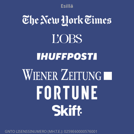
Esillä
GNTO LISENSSINUMERO (MH.T.E.): 0259Ε60000576001