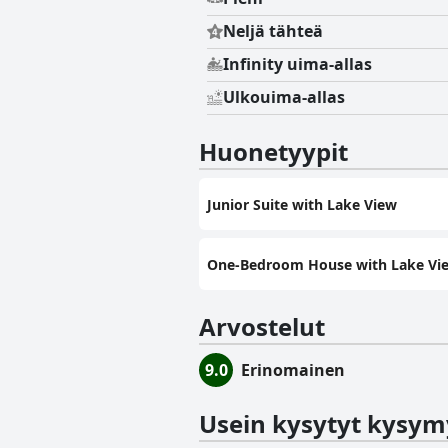
Neljä tähteä
Infinity uima-allas
Ulkouima-allas
Huonetyypit
Junior Suite with Lake View
One-Bedroom House with Lake Vi
Arvostelut
9.0
Erinomainen
Usein kysytyt kysym