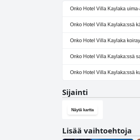
Onko Hotel Villa Kaylaka uima-
Kyllä, Hotel Villa Kaylaka:ssä 
Onko Hotel Villa Kaylaka:ssä kä
uima-allas, Ulkouima-allas.
Kyllä, Hotel Villa Kaylaka tarjo
Onko Hotel Villa Kaylaka koira
Ei, Hotel Villa Kaylaka ei salli ko
Onko Hotel Villa Kaylaka:ssä sa
Ei, Hotel Villa Kaylaka ei tarj
Onko Hotel Villa Kaylaka:ssä k
Ei, Hotel Villa Kaylaka ei ole ku
Sijainti
Näytä kartta
Lisää vaihtoehtoja