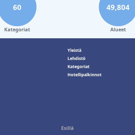
60
49,804
Kategoriat
Alueet
Yleistä
Lehdistö
Kategoriat
Hotellipalkinnot
Esillä