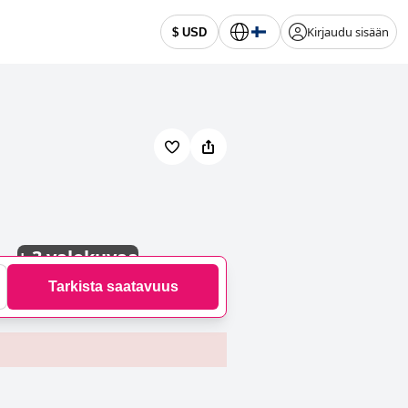
Kirjaudu sisään
$ USD
+
3 valokuvaa
Tarkista saatavuus