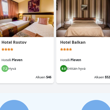
Hotel Rostov
Hotel Balkan
Hotelli
Pleven
Hotelli
Pleven
Hyvä
Erittäin hyvä
7.2
8.0
Alkaen
$46
Alkaen
$52