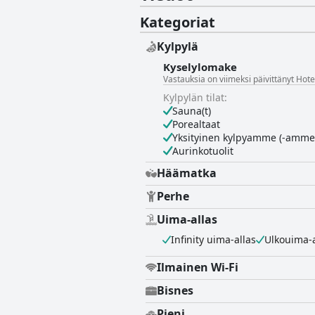
Kategoriat
Kylpylä
Kyselylomake
Vastauksia on viimeksi päivittänyt Hotel
Kylpylän tilat:
Sauna(t)
Porealtaat
Yksityinen kylpyamme (-amme
Aurinkotuolit
Häämatka
Perhe
Uima-allas
Infinity uima-allas
Ulkouima-a
Ilmainen Wi-Fi
Bisnes
Pieni