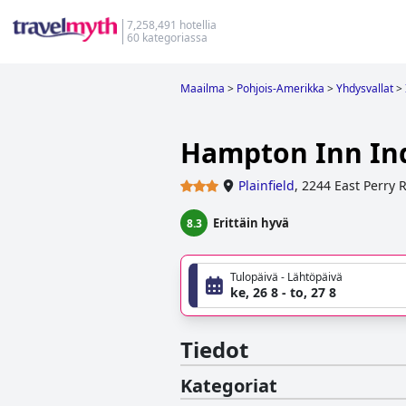
7,258,491 hotellia
60 kategoriassa
Maailma
>
Pohjois-Amerikka
>
Yhdysvallat
>
Hampton Inn Ind
Plainfield
,
2244 East Perry 
Erittäin hyvä
8.3
Tulopäivä - Lähtöpäivä
ke, 26 8 - to, 27 8
Tiedot
Kategoriat