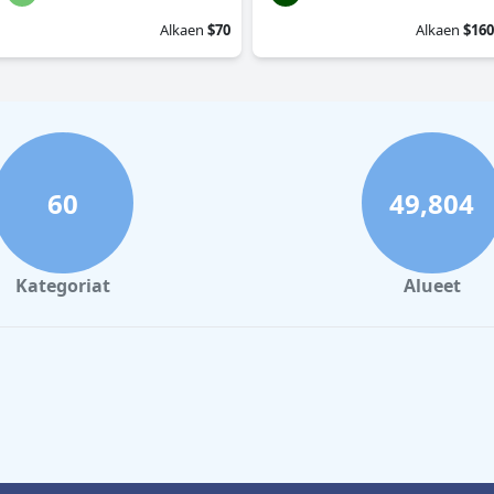
Alkaen
$70
Alkaen
$160
60
49,804
Kategoriat
Alueet