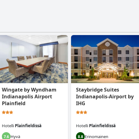
Wingate by Wyndham
Staybridge Suites
Indianapolis Airport
Indianapolis-Airport by
Plainfield
IHG
Hotelli
Plainfieldissä
Hotelli
Plainfieldissä
Hyvä
Erinomainen
7.6
8.8