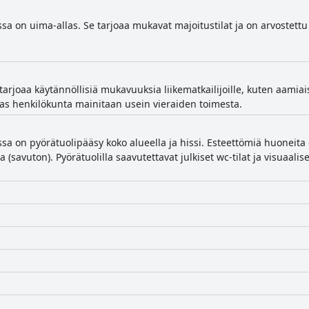
issa on uima-allas. Se tarjoaa mukavat majoitustilat ja on arvostet
tarjoaa käytännöllisiä mukavuuksia liikematkailijoille, kuten aamiais
ias henkilökunta mainitaan usein vieraiden toimesta.
ssa on pyörätuolipääsy koko alueella ja hissi. Esteettömiä huoneita
 (savuton). Pyörätuolilla saavutettavat julkiset wc-tilat ja visuaalis