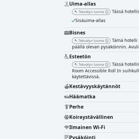
Uima-allas
Tässä hotell
Tekoälyn luoma
Sisäuima-allas
Bisnes
Tämä hotelli 
Tekoälyn luoma
päällä olevan pysäköinnin. Avul
Esteetön
Tässä hotelli
Tekoälyn luoma
Room Accessible Roll In suihkulla
käytettävissä.
Kestävyyskäytännöt
Häämatka
Perhe
Koiraystävällinen
Ilmainen Wi-Fi
Pysäköinti