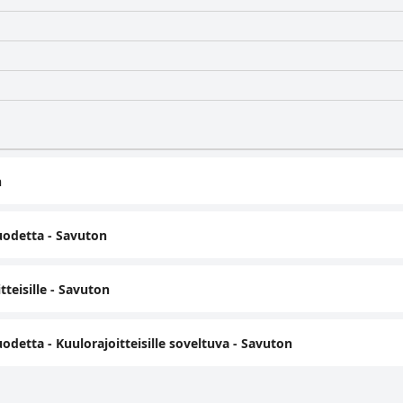
n
uodetta - Savuton
tteisille - Savuton
detta - Kuulorajoitteisille soveltuva - Savuton