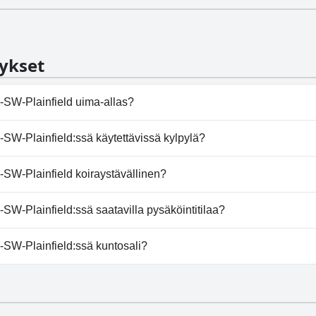
ykset
-SW-Plainfield uima-allas?
s-SW-Plainfield:ssä on uima-allas/altaita, jotka kuuluvat y
SW-Plainfield:ssä käytettävissä kylpylä?
allas.
-Plainfield ei tarjoa kylpylää.
SW-Plainfield koiraystävällinen?
-SW-Plainfield toivottaa koirat tervetulleiksi.
SW-Plainfield:ssä saatavilla pysäköintitilaa?
is-SW-Plainfield tarjoaa pysäköintimahdollisuuden.
SW-Plainfield:ssä kuntosali?
s-SW-Plainfield on kuntosali.