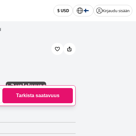
Kirjaudu sisään
$ USD
d
+
3 valokuvaa
Tarkista saatavuus