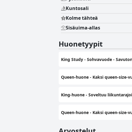
Kuntosali
Kolme tähteä
Sisäuima-allas
Huonetyypit
King Study - Sohvavuode - Savuto
Queen-huone - Kaksi queen-size-v
King-huone - Soveltuu liikuntarajoi
Queen-huone - Kaksi queen-size-vuo
Arvostelut