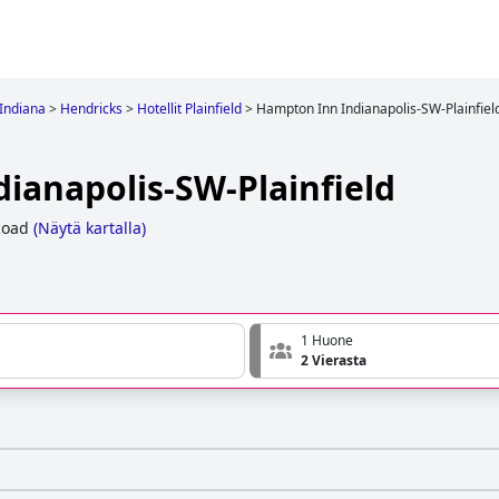
Indiana
>
Hendricks
>
Hotellit Plainfield
>
Hampton Inn Indianapolis-SW-Plainfiel
ianapolis-SW-Plainfield
Road
(
Näytä kartalla
)
1 Huone
2 Vierasta