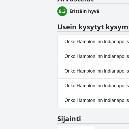
8.3
Erittäin hyvä
Usein kysytyt kysym
Onko Hampton Inn Indianapolis
Kyllä, Hampton Inn Indianapoli
Onko Hampton Inn Indianapolis-
seuraavista luokista: Sisäuima-
Ei, Hampton Inn Indianapolis-SW
Onko Hampton Inn Indianapolis-
Kyllä, Hampton Inn Indianapolis
Onko Hampton Inn Indianapolis-
Kyllä, Hampton Inn Indianapol
Onko Hampton Inn Indianapolis-
Kyllä, Hampton Inn Indianapoli
Sijainti