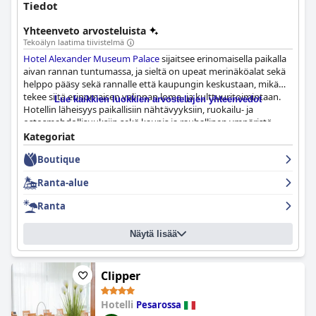
Tiedot
Yhteenveto arvosteluista
Tekoälyn laatima tiivistelmä
Hotel Alexander Museum Palace
sijaitsee erinomaisella paikalla
aivan rannan tuntumassa, ja sieltä on upeat merinäköalat sekä
helppo pääsy sekä rannalle että kaupungin keskustaan, mikä
tekee siitä erinomaisen valinnan loma- ja kulttuuritoimintaan.
Lue kaikkien luokkien arvostelujen yhteenvedot
Hotellin läheisyys paikallisiin nähtävyyksiin, ruokailu- ja
ostosmahdollisuuksiin sekä kaunis ja rauhallinen ympäristö
ovat vieraiden erittäin arvostamia.
Kategoriat
Boutique
Aamiaiskokemus hotellissa saa jatkuvasti kiitosta
monipuolisuudestaan ja korkeasta laadustaan, ja tarjolla on
Ranta-alue
vaihtoehtoja kaikkiin ruokavalioihin. Tuoreet hedelmät,
leivonnaiset ja hyvin valmistetut cappuccinot ovat erinomaisia,
Ranta
ja niistä nautitaan usein ruokailutilassa, josta on upeat
merinäköalat. Myös illallistarjonta on saanut hyvän
Näytä lisää
vastaanoton, ja vieraat ovat korostaneet herkullista,
epätavallista ruokaa, erinomaista viinivalikoimaa ja miellyttävää
ruokailuympäristöä.
Clipper
Hotellin huoneet on sisustettu ainutlaatuisesti nykytaiteilijoiden
toimesta, mikä tekee oleskelusta esteettisesti miellyttävän.
Hotelli
Pesarossa
Vieraat mainitsevat usein viihtyisän ja siistin ympäristön sekä