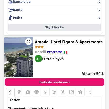
Ranta-alue
Ranta
Perhe
Näytä lisää
Amadei Hotel Figaro & Apartments
Hotelli
Pesarossa
Erittäin hyvä
8,1
Alkaen 50 $
Tarkista saatavuus
$
+5
Tiedot
Yhteenveto arvosteluista