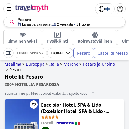
Pesaro
Lisää päivämäärät
2 Vierasta
1 Huone
Ilmainen Wi-Fi
Pysäköinti
Koiraystävällinen
Uim
Pesaro
Castel di Mezzo
Hintaluokka
Lajittelu
Maailma
>
Eurooppa
>
Italia
>
Marche
>
Pesaro ja Urbino
>
Pesaro
Hotellit Pesaro
200+ HOTELLIA PESAROSSA
Saamamme palkkiot voivat vaikuttaa sijoitukseen.
Excelsior Hotel, SPA & Lido
(Excelsior Hotel, SPA & Lido -
Preferred Hotels & Resorts)
Hotelli
Pesarossa