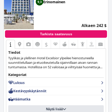
Erinomainen
9,3
Alkaen 242 $
Tarkista saatavuus
$
Tiedot
Tyylikäs ja ylellinen Hotel Excelsior ylpeilee hienostuneella
suunnittelullaan ja etuoikeutetulla sijainnillaan aivan rannan
tuntumassa. Hotellissa on 52 valoisaa ja viihtyisää huonetta ja
sviittiä, kylpylä, jossa on hemmotteluhoitoja ja upeat
Kategoriat
merinäköalat, sekä erinomaiset palvelut, jotka tekevät
vierailustasi todella unohtumattoman.
Luksus
Kestävyyskäytännöt
Häämatka
Näytä lisää