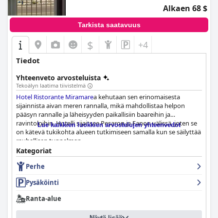
Alkaen 68 $
Tarkista saatavuus
$
+4
Tiedot
Yhteenveto arvosteluista
Tekoälyn laatima tiivistelmä
Hotel Ristorante Miramare
a kehutaan sen erinomaisesta
sijainnista aivan meren rannalla, mikä mahdollistaa helpon
pääsyn rannalle ja läheisyyden paikallisiin baareihin ja
ravintoloihin. Hotelli sijaitsee Pesaron ja Fanon välissä, joten se
Lue kaikkien luokkien arvostelujen yhteenvedot
on kätevä tukikohta alueen tutkimiseen samalla kun se säilyttää
rauhallisen tunnelman.
Kategoriat
Asiakkaat kehuvat jatkuvasti hotellin vaikuttavaa palvelua,
Perhe
lämmintä perheyrityksen tunnelmaa ja erinomaisia
ruokatarjontoja. Aamiainen sisältää laadukkaan, runsaan
Pysäköinti
buffetaamiaisen kotitekoisilla tuotteilla ja herkullisilla
leivonnaisilla, ja hotellin oman ravintolan illallista kuvaillaan
Ranta-alue
poikkeukselliseksi ja aitoja, maukkaita ruokia tarjoavaksi.
Näytä lisää