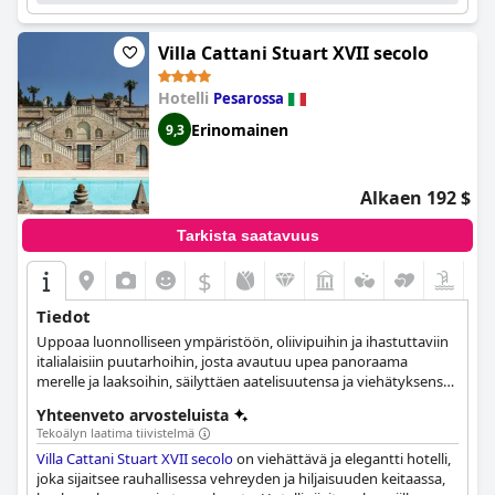
Villa Cattani Stuart XVII secolo
Hotelli
Pesarossa
Erinomainen
9,3
Alkaen 192 $
Tarkista saatavuus
$
Tiedot
Uppoaa luonnolliseen ympäristöön, oliivipuihin ja ihastuttaviin
italialaisiin puutarhoihin, josta avautuu upea panoraama
merelle ja laaksoihin, säilyttäen aatelisuutensa ja viehätyksensä
vuosisatojen ajan.
Yhteenveto arvosteluista
Tekoälyn laatima tiivistelmä
Villa Cattani Stuart XVII secolo
on viehättävä ja elegantti hotelli,
joka sijaitsee rauhallisessa vehreyden ja hiljaisuuden keitaassa,