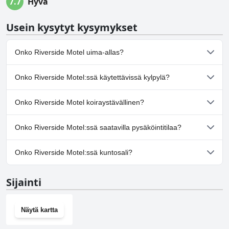
7.7
Hyvä
Usein kysytyt kysymykset
Onko Riverside Motel uima-allas?
Kyllä, Riverside Motel:ssä on uima-allas/altaita, jotka kuuluvat
Onko Riverside Motel:ssä käytettävissä kylpylä?
yhteen tai useampaan seuraavista luokista: Ulkouima-allas.
Ei, Riverside Motel ei tarjoa kylpylää.
Onko Riverside Motel koiraystävällinen?
Ei, Riverside Motel ei salli koiria.
Onko Riverside Motel:ssä saatavilla pysäköintitilaa?
Kyllä, Riverside Motel tarjoaa pysäköintimahdollisuuden.
Onko Riverside Motel:ssä kuntosali?
Ei, Riverside Motel ei ole kuntosalia.
Sijainti
Näytä kartta