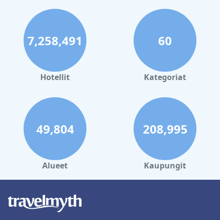
7,258,491
60
Hotellit
Kategoriat
49,804
208,995
Alueet
Kaupungit