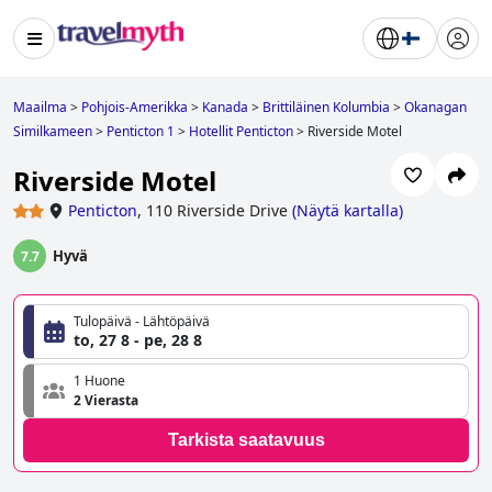
Maailma
>
Pohjois-Amerikka
>
Kanada
>
Brittiläinen Kolumbia
>
Okanagan
Similkameen
>
Penticton 1
>
Hotellit Penticton
>
Riverside Motel
Riverside Motel
Penticton
,
110 Riverside Drive
(
Näytä kartalla
)
Hyvä
7.7
Tulopäivä - Lähtöpäivä
to, 27 8 - pe, 28 8
1 Huone
2 Vierasta
Tarkista saatavuus