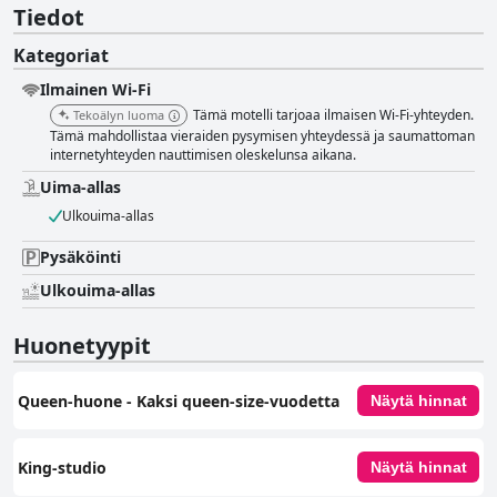
Tiedot
Kategoriat
Ilmainen Wi-Fi
Tämä motelli tarjoaa ilmaisen Wi-Fi-yhteyden.
Tekoälyn luoma
Tämä mahdollistaa vieraiden pysymisen yhteydessä ja saumattoman
internetyhteyden nauttimisen oleskelunsa aikana.
Uima-allas
Ulkouima-allas
Pysäköinti
Ulkouima-allas
Huonetyypit
Queen-huone - Kaksi queen-size-vuodetta
Näytä hinnat
King-studio
Näytä hinnat