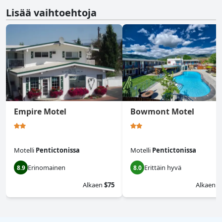
Lisää vaihtoehtoja
Empire Motel
Bowmont Motel
Motelli
Pentictonissa
Motelli
Pentictonissa
Erinomainen
Erittäin hyvä
8.9
8.0
Alkaen
$75
Alkaen
$