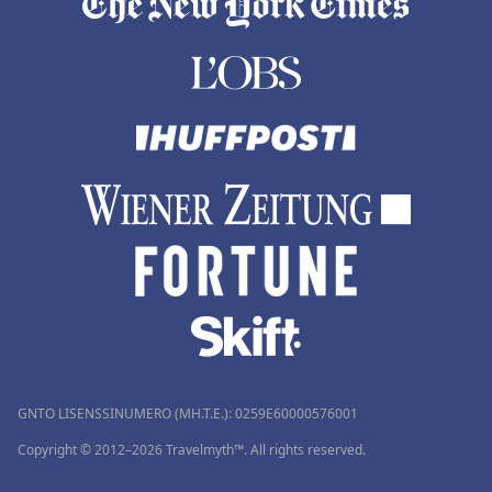
GNTO LISENSSINUMERO (MH.T.E.): 0259Ε60000576001
Copyright © 2012–2026 Travelmyth™. All rights reserved.